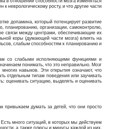
зма в отношении способности мозга изменяться
 к неврологическому росту, и что другие части
тке до­памина, который потенцирует развитие
ю, планированию, организации, самоконтролю,
ые связи между центрами, обеспечивающие их
­ной коры (думающей части мозга) влиять на
льсов, слабым способностям к планированию и
ицам со слабыми исполняющими функциями и
ачинаем понимать, что это неправильно. Мозг
 многих навыков. Эти открытия означают, что
ть отдельным типам поведения или заучивать
ть: оценивать ситуацию, выделять и оценивать
ак привыкаем думать за детей, что они просто
 Есть много ситуаций, в которых мы действуем
жности, а также плюсы и минусы каждой из них.