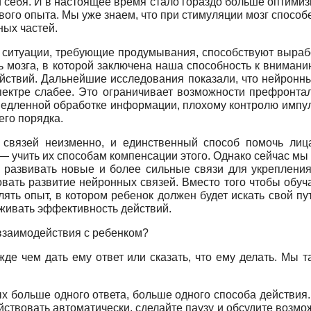
 себя. И в настоящее время стало гораздо больше оптими
ого опыта. Мы уже знаем, что при стимуляции мозг способен
ных частей.
и ситуации, требующие продумывания, способствуют вырабо
ь мозга, в которой заключена наша способность к внимани
йствий. Дальнейшие исследования показали, что нейронн
ектре слабее. Это ограничивает возможности префронталь
е медленной обработке информации, плохому контролю импу
го порядка.
ых связей неизменно, и единственный способ помочь л
учить их способам компенсации этого. Однако сейчас мы н
 развивать новые и более сильные связи для укрепления
ать развитие нейронных связей. Вместо того чтобы обуча
ять опыт, в котором ребенок должен будет искать свой пу
еживать эффективность действий.
 взаимодействия с ребенком?
де чем дать ему ответ или сказать, что ему делать. Мы т
ых больше одного ответа, больше одного способа действия.
ствовать автоматически, сделайте паузу и обсудите возмо