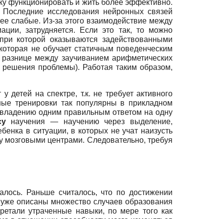
нку функционировать и жить более эффективно.
. Последние исследования нейронных связей
ее слабые. Из-за этого взаимодействие между
ции, затрудняется. Если это так, то можно
 при которой оказываются задействованными
которая не обучает статичным поведенческим
о разнице между заучиванием арифметических
 решения проблемы). Работая таким образом,
 детей на спектре, т.к. не требует активного
тные тренировки так популярны в прикладном
овладению одним правильным ответом на одну
ссу
научения — научению через выделение,
енка в ситуации, в которых не учат наизусть
ду мозговыми центрами. Следовательно, требуя
алось. Раньше считалось, что по достижении
о уже описаны множество случаев образования
ретали утраченные навыки, по мере того как