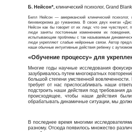
Б. Нейсон*,
клинический психолог,
Grand
Blank
Билл Нейсон — американский клинический психолог, 
бихевиоризма до гуманизма. В своих двух книгах «Дис
Нейсон как бы говорит от их лица: что они чувствуют,
люди заняты постоянным изменением их поведения,
испытывающим проблемы с так называемым динамически
люди укрепляют слабые нейронные связи. Автор предла
наши обычные интуитивные действия ребенку с аутизмом
«Обучение процессу» для укрепле
Многие годы научные исследования фокусир
зазубривалось путем многократных повторений 
большой степени умственной вовлеченности. 
требует от нас приспосабливать наши отве
подстроить наши действия под требования д
происходящее, чтобы наши действия были
обрабатывать динамичные ситуации, мы должн
В последнее время многими исследователями
разному. Отсюда появилось множество различ