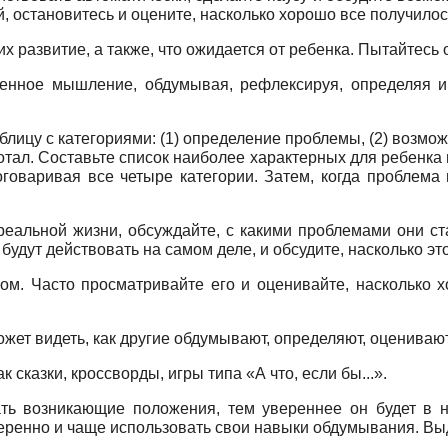
, остановитесь и оцените, насколько хорошо все получилос
х развитие, а также, что ожидается от ребенка. Пытайтесь
енное мышление, обдумывая, реф­лексируя, определяя и
лицу с категориями: (1) определение проблемы, (2) возмож
ботал. Составьте список наиболее характерных для ребенка
говаривая все четыре категории. Затем, когда проблема 
еальной жизни, обсуждайте, с какими проблемами они ст
 будут действовать на самом деле, и обсудите, насколько э
ком. Часто просматривайте его и оценивайте, насколько
может видеть, как другие обдумывают, определяют, оцениваю
 сказки, кроссворды, игры типа «А что, если бы...».
ь возникающие положения, тем увереннее он будет в но
веренно и чаще использовать свои навыки обдумывания. Выд