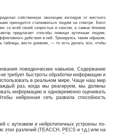
проделал собственную эволюцию взглядов от жесткого
орыми приходится сталкиваться людям на спектре. Билл
них со всей своей скоростью и хаосом, а самые близкие
 автор предлагает способы помощи аутичным людям,
ективного действия в ней. Тренируясь таким образом,
 таблицы, вести дневник, — то есть делать все, чтобы
рования поведенческих навыков. Содержание
к. не требует быстроты обработки информации и
 использовать в реальном мире. Чаще наш мир
Каждый раз, когда мы реагируем, мы должны
тывать информацию и одновременно оценивать
тобы нейронная сеть развила способность
ей с аутизмом и нейротипичных устроены по-
ию этих различий
(
TEACCH
,
PECS
и т.д.) или на