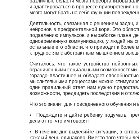
различные области мозга пере­организовывали
и адаптироваться в процессе приобретения нов
мозга могут брать на себя функции поврежден
Деятельность, связанная с решением задач, 
нейронов в префронтальной коре. Это област
подавлению импульсов и выработке плана де
одновременную коммуникацию, у людей на сп
остальные его области, что приводит к боле
к трудностям с абстрактным мышлением высше
Считалось, что такое устройство нейронн
ограниченными социальными возможностями — 
гораздо пластичнее и обладает способностью
мыслительными процессами можно стимулиров
один правильный ответ, нам нужно предоставл
возможности, предвидеть последствия и отсл
Что это значит для повседневного обучения и
•
Подождите и дайте ребенку подумать, преж
делают то, что им говорят.
•
В течение дня выделяйте ситуации, в котор
каждый день одинаково. Вместо того чтобы дей