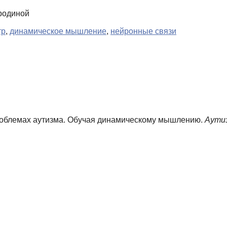
ородиной
тр
,
динамическое мышление
,
нейронные связи
проблемах аутизма. Обучая динамическому мышлению.
Аутиз