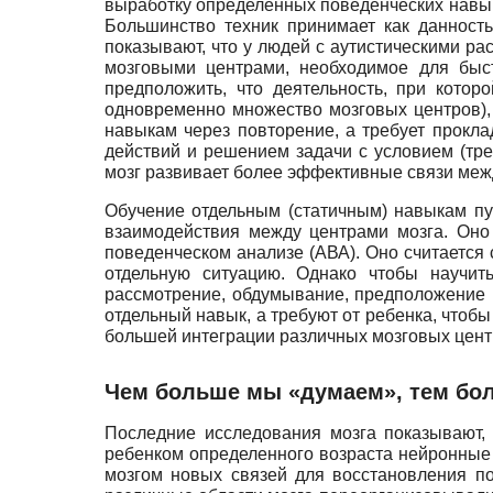
выработку определенных поведенческих нав
Большинство техник принимает как данност
показывают, что у людей с аутистическими р
мозговыми центрами, необходимое для быст
предположить, что деятельность, при кото
одновременно множество мозговых центров),
навыкам через повторение, а требует прокл
действий и решением задачи с условием (тр
мозг развивает более эффективные связи меж
Обучение отдельным (статичным) навыкам путе
взаимодействия между центрами мозга. Оно 
поведенческом анализе (АВА). Оно считаетс
отдельную ситуацию. Однако чтобы научи
рассмотрение, обдумывание, предположение и
отдельный навык, а требуют от ребенка, чтоб
большей интеграции различных мозговых цент
Че
м больше мы «думаем», тем бо
Последние исследования мозга показывают, 
ребенком определенного возраста нейронные 
мозгом новых связей для восстановления по