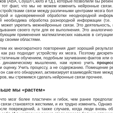
ыков
(
ABA
,
Соушл Скилз и т.д.), которые позволили бы ребе
ь тот факт, что мы не можем изменить нейронные связи
асстройствами связи между различными центрами мозга бол
рой и одновременной обработки неоднородной информа
рой необходима обработка разнородной информации (т.е.
 может укрепить межнейронные связи. Это деятельность, 
адывания своего пути для ее выполнения. Это аналогичн
ебующим применения математических навыков в ситуации
ду своими областями.
м их многократного повторения дает хороший результат у
как раз подходит устройству их мозга. Поэтому дискре
я статичным обучением, подобным заучиванию фактов или 
ть динамическому мышлению, нам нужно учить
проце
 оценку. Учить процессу, а не содержанию. Помещение реб
ы он сам его обнаружил, активизирует взаимодействие меж
ров, мы стремимся сделать нейронные связи прочнее.
льше мы «растем»
что мозг более пластичен и гибок, чем ранее предполаг
связи становятся жесткими, и их трудно изменить. Однак
сле повреждений, а также случаев, когда люди вновь об