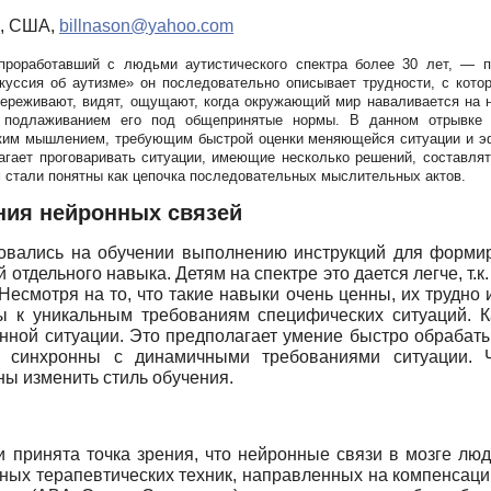
, США,
billnason
@
yahoo
.
com
проработавший с людьми аутистического спектра более 30 лет, — 
куссия об аутизме» он последовательно описывает трудности, с кот
 переживают, видят, ощущают, когда окружающий мир наваливается на 
 подлаживанием его под общепринятые нормы. В данном отрывке
м мышлением, требующим быстрой оценки меняющейся ситуации и эфф
гает проговаривать ситуации, имеющие несколько решений, составлять
 стали понятны как цепочка последовательных мыслительных актов.
ния нейронных связей
овались на обучении выполнению инструкций для форми
отдельного навыка. Детям на спектре это дается легче, т.
Несмотря на то, что такие навыки очень ценны, их трудно
ты к уникальным требованиям специфических ситуаций. 
анной ситуации. Это предполагает умение быстро обраба
 синхронны с динамичными требованиями ситуации. Ч
ы изменить стиль обучения.
 принята точка зрения, что нейронные связи в мозге люд
ных терапевтических техник, направленных на компенсац