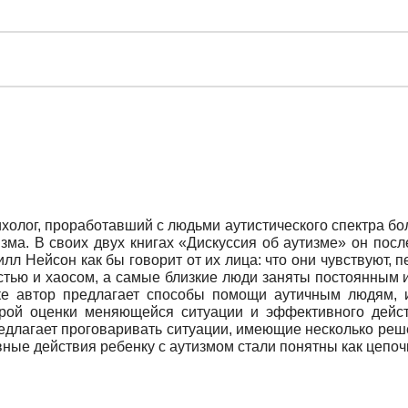
холог, проработавший с людьми аутистического спектра бо
зма. В своих двух книгах «Дискуссия об аутизме» он пос
лл Нейсон как бы говорит от их лица: что они чувствуют,
остью и хаосом, а самые близкие люди заняты постоянным
ке автор предлагает способы помощи аутичным людям,
ой оценки меняющейся ситуации и эффективного действ
длагает проговаривать ситуации, имеющие несколько реше
вные действия ребенку с аутизмом стали понятны как цепо