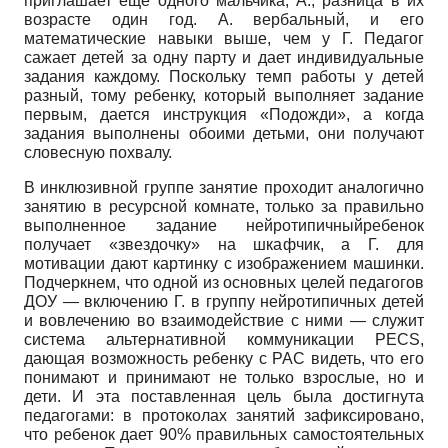
приглашает еще одного мальчика, А., разница в их
возрасте один год. А. вербальный, и его
математические навыки выше, чем у Г. Педагог
сажает детей за одну парту и дает индивидуальные
задания каждому. Поскольку темп работы у детей
разный, тому ребенку, который выполняет задание
первым, дается инструкция «Подожди», а когда
задания выполнены обоими детьми, они получают
словесную похвалу.
В инклюзивной группе занятие проходит аналогично
занятию в ресурсной комнате, только за правильно
выполненное задание нейротипичныйребенок
получает «звездочку» на шкафчик, а Г. для
мотивации дают картинку с изображением машинки.
Подчеркнем, что одной из основных целей педагогов
ДОУ — включению Г. в группу нейротипичных детей
и вовлечению во взаимодействие с ними — служит
система альтернативной коммуникации PECS,
дающая возможность ребенку с РАС видеть, что его
понимают и принимают не только взрослые, но и
дети. И эта поставленная цель была достигнута
педагогами: в протоколах занятий зафиксировано,
что ребенок дает 90% правильных самостоятельных