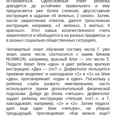
остановиться. Односложный ответ ребенка
доводится до устойчиво правильного и ему
предлагается уже более сложная, двусоставная
инструкция в задании «6 зеленых, 2 синих». Затем,
после закрепления ответов, дается трехсложная
инструкция, например, «3 зеленых, 3 желтых, 4
красных». Этот навык количественного счета
закрепляется и обобщается и на разных предметах, и
в разных социально-общественных ситуациях.
Четвертый этап
: обучение составу числа Г. уже
знает, какое число соотносится с каким блоком
NUMIKON, например, красный блок — это число 5.
Педагог берет блок «два» и дает ребенку краткую
инструкцию: «Два — это?..». Дефектолог пользуется
приемом моделинг: и накладывая «1» и «1» на блок
«два», проговаривает: «один и один». Поскольку у
ребенка слабо развито имитирование, часто
используется прием дополнительной физической
подсказки. Дойдя до блока «четыре», дефектолог
задает ребенку инструкцию «Четыре это?..», и Г.
накладывает, например, «2» и «2». Затем педагог
дает еще один блок «четыре», не убирая
предыдущий, проговаривая: «Как можно еще?