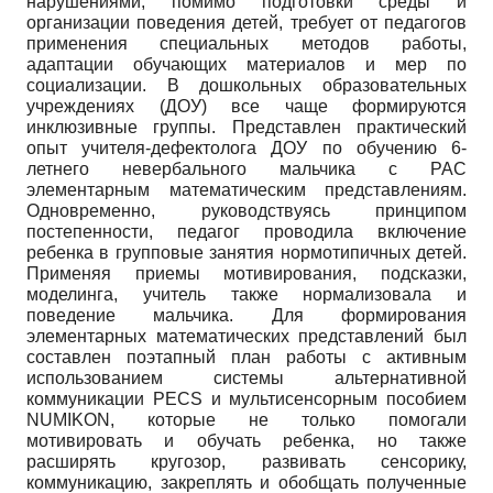
нарушениями, помимо подготовки среды и
организации поведения детей, требует от педагогов
применения специальных методов работы,
адаптации обучающих материалов и мер по
социализации. В дошкольных образовательных
учреждениях (ДОУ) все чаще формируются
инклюзивные группы. Представлен практический
опыт учителя-дефектолога ДОУ по обучению 6-
летнего невербального мальчика с РАС
элементарным математическим представлениям.
Одновременно, руководствуясь принципом
постепенности, педагог проводила включение
ребенка в групповые занятия нормотипичных детей.
Применяя приемы мотивирования, подсказки,
моделинга, учитель также нормализовала и
поведение мальчика. Для формирования
элементарных математических представлений был
составлен поэтапный план работы с активным
использованием системы альтернативной
коммуникации PECS и мультисенсорным пособием
NUMIKON, которые не только помогали
мотивировать и обучать ребенка, но также
расширять кругозор, развивать сенсорику,
коммуникацию, закреплять и обобщать полученные