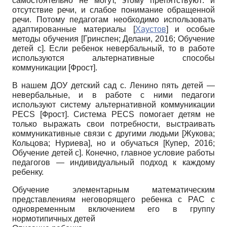
самостоятельно не могут, этому препятствуют: и
отсутствие речи, и слабое понимание обращенной
речи. Потому педагогам необходимо использовать
адаптированные материалы
[
Хаустов
]
и особые
методы обучения
[
Гринспен
;
Делани, 2016
;
Обучение
детей с
]
. Если ребенок невербальный, то в работе
используются альтернативные способы
коммуникации
[
Фрост
]
.
В нашем ДОУ детский сад с. Ленино пять детей —
невербальные, и в работе с ними педагоги
используют систему альтернативной коммуникации
PECS
[
Фрост
]
. Система PECS помогает детям не
только выражать свои потребности, выстраивать
коммуникативные связи с другими людьми
[
Жукова
;
Кольцова
;
Нуриева
]
, но и обучаться
[
Купер, 2016
;
Обучение детей с
]
. Конечно, главное условие работы
педагогов — индивидуальный подход к каждому
ребенку.
Обучение элементарным математическим
представлениям неговорящего ребенка с РАС с
одновременным включением его в группу
нормотипичных детей