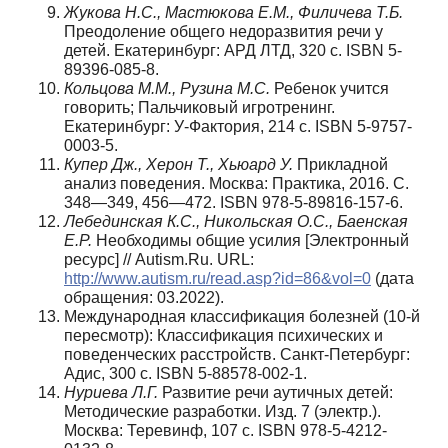
Жукова Н.С., Мастюкова Е.М., Филичева Т.Б.
Преодоление общего недоразвития речи у
детей. Екатеринбург: АРД ЛТД, 320 с. ISBN 5-
89396-085-8.
Кольцова М.М., Рузина М.С.
Ребенок учится
говорить; Пальчиковый игротренинг.
Екатеринбург: У-Фактория, 214 с. ISBN 5-9757-
0003-5.
Купер Дж., Херон Т., Хьюард У.
Прикладной
анализ поведения. Москва: Практика, 2016. С.
348—349, 456—472. ISBN 978-5-89816-157-6.
Лебединская К.С., Никольская О.С., Баенская
Е.Р.
Необходимы общие усилия [Электронный
ресурс] // Autism.Ru. URL:
http://www.autism.ru/read.asp?id=86&vol=0
(дата
обращения: 03.2022).
Международная классификация болезней (10-й
пересмотр): Классификация психических и
поведенческих расстройств. Санкт-Петербург:
Адис, 300 с. ISBN 5-88578-002-1.
Нуриева Л.Г.
Развитие речи аутичных детей:
Методические разработки. Изд. 7 (электр.).
Москва: Теревинф, 107 с. ISBN 978-5-4212-