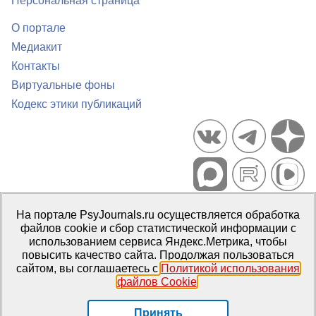
Персональная страница
О портале
Медиакит
Контакты
Виртуальные фоны
Кодекс этики публикаций
Портал психологических изданий PsyJournals.ru, 2007–2026
На портале PsyJournals.ru осуществляется обработка
Правила использования материалов
файлов cookie и сбор статистической информации с
Свидетельство регистрации СМИ
Эл № ФС77-66447 от 14 июля
использованием сервиса Яндекс.Метрика, чтобы
2016 г.
повысить качество сайта. Продолжая пользоваться
сайтом, вы соглашаетесь с
Политикой использования
Издатель:
ФГБОУ ВО МГППУ
файлов Cookie
.
Репозиторий открытого доступа
Принять