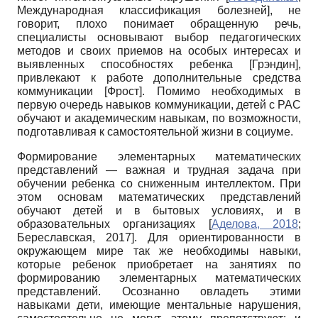
Международная классификация болезней
]
, не
говорит, плохо понимает обращенную речь,
специалисты основывают выбор педагогических
методов и своих приемов на особых интересах и
выявленных способностях ребенка
[
Грэндин
]
,
привлекают к работе дополнительные средства
коммуникации
[
Фрост
]
. Помимо необходимых в
первую очередь навыков коммуникации, детей с РАС
обучают и академическим навыкам, по возможности,
подготавливая к самостоятельной жизни в социуме.
Формирование элементарных математических
представлений — важная и трудная задача при
обучении ребенка со сниженным интеллектом. При
этом основам математических представлений
обучают детей и в бытовых условиях, и в
образовательных организациях
[
Аделова, 2018
;
Береславская, 2017
]
. Для ориентированности в
окружающем мире так же необходимы навыки,
которые ребенок приобретает на занятиях по
формированию элементарных математических
представлений. Осознанно овладеть этими
навыками дети, имеющие ментальные нарушения,