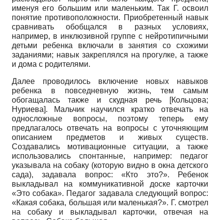
именуя его большим или маленьким. Так Г. освоил
понятие противоположности. Приобретенный навык
сравнивать обобщался в разных условиях,
например, в инклюзивной группе с нейротипичными
детьми ребенка включали в занятия со схожими
заданиями; навык закреплялся на прогулке, а также
и дома с родителями.
Далее проводилось включение новых навыков
ребенка в повседневную жизнь, тем самым
обогащалась также и скудная речь
[
Кольцова
;
Нуриева
]
. Мальчик научился кратко отвечать на
односложные вопросы, поэтому теперь ему
предлагалось отвечать на вопросы с уточняющим
описанием предметов и живых существ.
Создавались мотивационные ситуации, а также
использовались спонтанные, например: педагог
указывала на собаку (которую видно в окна детского
сада), задавала вопрос: «Кто это?». Ребенок
выкладывал на коммуникативной доске карточки
«Это собака». Педагог задавала следующий вопрос:
«Какая собака, большая или маленькая?». Г. смотрел
на собаку и выкладывал карточки, отвечая на