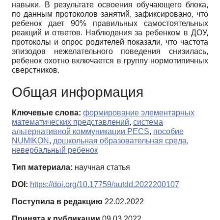
навыки. В результате освоения обучающего блока,
по данным протоколов занятий, зафиксировано, что
ребенок дает 90% правильных самостоятельных
реакций и ответов. Наблюдения за ребенком в ДОУ,
протоколы и опрос родителей показали, что частота
эпизодов нежелательного поведения снизилась,
ребенок охотно включается в группу нормотипичных
сверстников.
Общая информация
Ключевые слова:
формирование элементарных
математических представлений
,
система
альтернативной коммуникации PECS
,
пособие
NUMIKON
,
дошкольная образовательная среда
,
невербальный ребенок
Тип материала:
научная статья
DOI:
https://doi.org/10.17759/autdd.2022200107
Поступила в редакцию
22.02.2022
Принята к публикации
09.03.2022