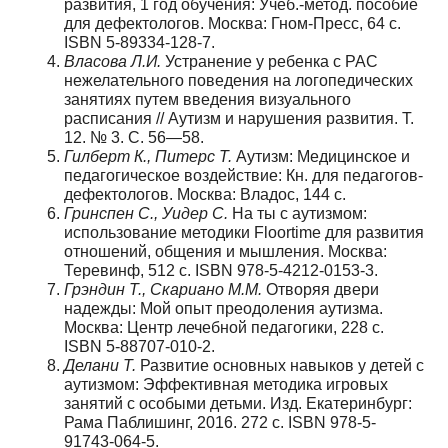
развития, 1 год обучения: Учеб.-метод. пособие
для дефектологов. Москва: Гном-Пресс, 64 с.
ISBN 5-89334-128-7.
Власова Л.И.
Устранение у ребенка с РАС
нежелательного поведения на логопедических
занятиях путем введения визуального
расписания // Аутизм и нарушения развития. Т.
12. № 3. С. 56—58.
Гилберт К., Питерс Т.
Аутизм: Медицинское и
педагогическое воздействие: Кн. для педагогов-
дефектологов. Москва: Владос, 144 с.
Гринспен С., Уидер С.
На ты с аутизмом:
использование методики Floortime для развития
отношений, общения и мышления. Москва:
Теревинф, 512 с. ISBN 978-5-4212-0153-3.
Грэндин Т., Скариано М.М.
Отворяя двери
надежды: Мой опыт преодоления аутизма.
Москва: Центр лечебной педагогики, 228 с.
ISBN 5-88707-010-2.
Делани Т.
Развитие основных навыков у детей с
аутизмом: Эффективная методика игровых
занятий с особыми детьми. Изд. Екатеринбург:
Рама Паблишинг, 2016. 272 с. ISBN 978-5-
91743-064-5.