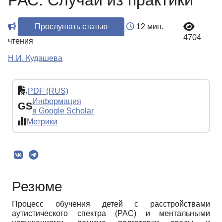
РАС. Случай из практики
Прослушать статью
12 мин.
4704
чтения
Н.И. Кудашева
PDF (RUS)
Информация
GS
в Google Scholar
Метрики
Резюме
Процесс обучения детей с расстройствами
аутистического спектра (РАС) и ментальными