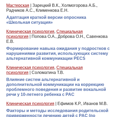
Мастерская
|
Зарецкий В.К., Холмогорова А.Б.,
Радчиков А.С., Клименкова Е.Н.
Адаптация краткой версии опросника
«Школьная ситуация»
Клиническая психология
,
Специальная
психология
|
Попова О.А., Доброва О.Н., Савенкова
Е.В.
Формирование навыка ожидания у подростков с
нарушениями развития, использующих систему
альтернативной коммуникации PECS
Клиническая психология
,
Специальная
психология
|
Соломатина Т.В.
Влияние систем альтернативной и
дополнительной коммуникации на коррекцию
проблемного поведения и развитие вокальной
речи у 10-летнего ребенка с РАС
Клиническая психология
|
Ефимов К.Р., Иванов М.В.
Факторы и методы исследования родительской
приверженности лечению детей с РАС (по