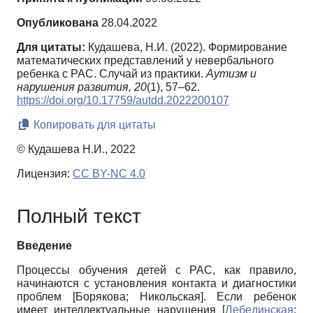
Опубликована
28.04.2022
Для цитаты:
Кудашева, Н.И. (2022). Формирование
математических представлений у невербального
ребенка с РАС. Случай из практики.
Аутизм и
нарушения развития,
20
(1), 57–62.
https://doi.org/10.17759/autdd.2022200107
Копировать для цитаты
© Кудашева Н.И., 2022
Лицензия:
CC BY-NC 4.0
Полный текст
Введение
Процессы обучения детей с РАС, как правило,
начинаются с установления контакта и диагностики
проблем
[
Борякова
;
Никольская
]
. Если ребенок
имеет интеллектуальные нарушения
[
Лебединская
;