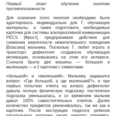
Первый
этап:
обучение понятию
противоположности
Для освоения этого понятия необходимо было
адаптировать индивидуально для Г. обучающие
материалы, а также подготовить необходимые
карточки для системы альтернативной коммуникации
PECS
[
Фрост
]
, предпринимая действия для
снижения вероятности нежелательного поведения
[
Власова
]
мальчика. Поскольку Г. любит играть в
транспорт, дефектолог создавала обучающую
мотивацию, основываясь на этом его интересе.
Сначала брала две машины — большую и
маленькую — и 2 карточки с символами
«большой» и «маленький». Мальчику задавался
вопрос: «Где большой, а где маленький?», и при
первых попытках ответа на вопрос дефектолог
давала полную физическую подсказку; постепенно
подсказка уменьшалась, и со временем мальчик
давал 100% самостоятельных ответов. Далее
количество предметов увеличивалось, так же как и
карточек. После инструкции педагога ребенок
раскладывал карточки около каждого предмета,