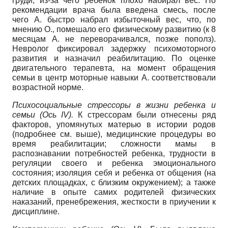
груди, из-за чего ребенок плохо набирал вес. По
рекомендации врача была введена смесь, после
чего А. быстро набрал избыточный вес, что, по
мнению О., помешало его физическому развитию (к 8
месяцам А. не переворачивался, позже пополз).
Невролог фиксировал задержку психомоторного
развития и назначил реабилитацию. По оценке
двигательного терапевта, на момент обращения
семьи в центр моторные навыки А. соответствовали
возрастной норме.
Психосоциальные стрессоры в жизни ребенка и
семьи (Ось IV
).
К стрессорам были отнесены ряд
факторов, упомянутых матерью в истории родов
(подробнее см. выше), медицинские процедуры во
время реабилитации; сложности мамы в
распознавании потребностей ребенка, трудности в
регуляции своего и ребенка эмоционального
состояния; изоляция себя и ребенка от общения (на
детских площадках, с близким окружением); а также
наличие в опыте самих родителей физических
наказаний, пренебрежения, жесткости в приучении к
дисциплине.