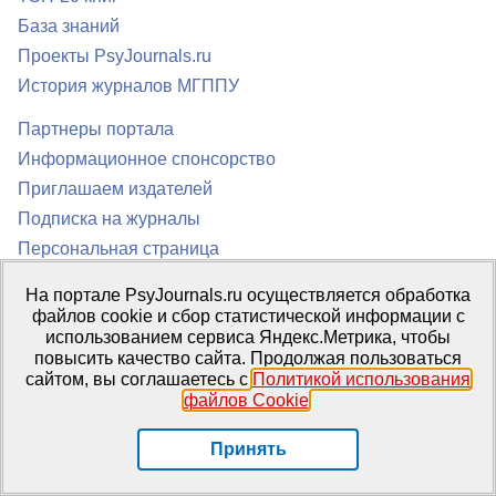
База знаний
Проекты PsyJournals.ru
История журналов МГППУ
Партнеры портала
Информационное спонсорство
Приглашаем издателей
Подписка на журналы
Персональная страница
О портале
На портале PsyJournals.ru осуществляется обработка
файлов cookie и сбор статистической информации с
Медиакит
использованием сервиса Яндекс.Метрика, чтобы
Контакты
повысить качество сайта. Продолжая пользоваться
сайтом, вы соглашаетесь с
Политикой использования
Виртуальные фоны
файлов Cookie
.
Кодекс этики публикаций
Принять