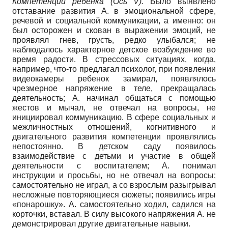
Компетенции ребенка (Ось V
).
Было выявлено
отставание развития А. в эмоциональной сфере,
речевой и социальной коммуникации, а именно: он
был осторожен и скован в выражении эмоций, не
проявлял гнев, грусть, редко улыбался; не
наблюдалось характерное детское возбуждение во
время радости. В стрессовых ситуациях, когда,
например, что-то предлагал психолог, при появлении
видеокамеры ребенок замирал, появлялось
чрезмерное напряжение в теле, прекращалась
деятельность; А. начинал общаться с помощью
жестов и мычал, не отвечал на вопросы, не
инициировал коммуникацию. В сфере социальных и
межличностных отношений, когнитивного и
двигательного развития компетенции проявлялись
непостоянно. В детском саду появилось
взаимодействие с детьми и участие в общей
деятельности с воспитателем; А. понимал
инструкции и просьбы, но не отвечал на вопросы;
самостоятельно не играл, а со взрослым разыгрывал
несложные повторяющиеся сюжеты; появились игры
«понарошку». А. самостоятельно ходил, садился на
корточки, вставал. В силу высокого напряжения А. не
демонстрировал другие двигательные навыки.