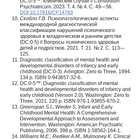
DC:0-5™: клинический случай // Consortium
Psychiatricum. 2023. Т. 4. № 4. С. 49—56.
DOI:10.17816/CP14783
Скобло Г.В.
Психопатологические аспекты
международной диагностической
классификации нарушений психического
здоровья в младенческом и раннем детстве
(DC:0-5) // Вопросы психического здоровья
детей и подростков. 2021. Т. 21. № 2. С. 113—
125.
Diagnostic classification of mental health and
developmental disorders of infancy and early
childhood (DC:0-3). Arlington: Zero to Three, 1994.
134 p. ISBN 0-943657-32-6.
DC:0-5™: Diagnostic classification of mental
health and developmental disorders of infancy and
early childhood (Version 2.0). Washington: Zero to
Three, 2021. 220 p. ISBN 978-1-93855-870-2.
Greenspan S.I., Wieder S.
Infant and Early
Childhood Mental Health: A Comprehensive
Developmental Approach to Assessment and
Intervention. Washington: American Psychiatric
Publishing, 2006. 398 p. ISBN 1-58562-164-1.
Williams M.E., Rediker A.M., Mulrooney K.
Clinical