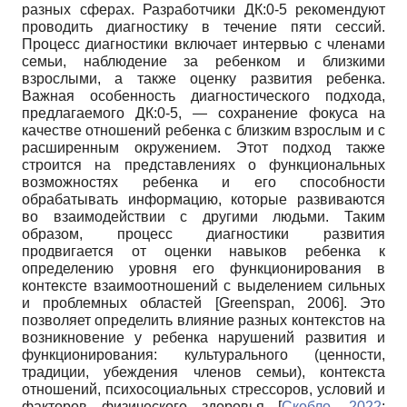
разных сферах. Разработчики ДК:0-5 рекомендуют
проводить диагностику в течение пяти сессий.
Процесс диагностики включает интервью с членами
семьи, наблюдение за ребенком и близкими
взрослыми, а также оценку развития ребенка.
Важная особенность диагностического подхода,
предлагаемого ДК:0-5, — сохранение фокуса на
качестве отношений ребенка с близким взрослым и с
расширенным окружением. Этот подход также
строится на представлениях о функциональных
возможностях ребенка и его способности
обрабатывать информацию, которые развиваются
во взаимодействии с другими людьми. Таким
образом, процесс диагностики развития
продвигается от оценки навыков ребенка к
определению уровня его функционирования в
контексте взаимоотношений с выделением сильных
и проблемных областей
[
Greenspan, 2006
]
. Это
позволяет определить влияние разных контекстов на
возникновение у ребенка нарушений развития и
функционирования: культурального (ценности,
традиции, убеждения членов семьи), контекста
отношений, психосоциальных стрессоров, условий и
факторов физического здоровья
[
Скобло, 2022
;