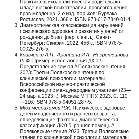
Практика психоаналитической родительско-
младенческой психотерапии: провозглашение
прав младенца. 2-е изд. Харьков: Бурлака
Ростислав, 2021. 368 с. ISBN 978-617-7840-01-4.
Диагностическая классификация нарушений
психического здоровья и развития у детей от
рождения до 5 лет: [пер. с англ.]. Санкт-
Петербург: Скифия, 2022. 456 с. ISBN 978-5-
00025-276-5.
Кравченко А.П., Аринцина И.А., Насретдинова
Ш.Ф.
Пример использования ДК:0-5 —
Представление случая // Поляковские чтения
2023: Третьи Поляковские чтения по
клинической психологии: материалы
Всероссийской научно-практической
конференции с международным участием (23—
24 марта 2023 г.). Mосква: МГППУ, 2023. С. 110
—116. ISBN 978-5-94051-287-5.
Мухамедрахимов Р.Ж.
Психическое здоровье
детей младенческого и раннего возраста:
определяющие факторы, диагностическая
классификация ДК:0-5, ранняя помощь //
Поляковские чтения 2023: Третьи Поляковские
чтения по клинической психологии: материалы