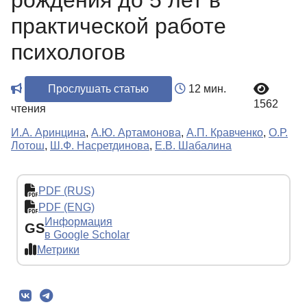
рождения до 5 лет в
практической работе
психологов
Прослушать статью
12 мин.
1562
чтения
И.А. Аринцина
,
А.Ю. Артамонова
,
А.П. Кравченко
,
О.Р.
Лотош
,
Ш.Ф. Насретдинова
,
Е.В. Шабалина
PDF (RUS)
PDF (ENG)
Информация
GS
в Google Scholar
Метрики