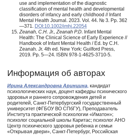
use and implementation of the diagnostic
classification of mental health and developmental
disorders of infancy and early childhood // Infant
Mental Health Journal. 2023. Vol. 44. № 3. Pp. 362
—371.
DOI:10.1002/imhj.22054
Zeanah, C.H. Jr., Zeanah P.D.
Infant Mental
Health: The Clinical Science of Early Experience //
Handbook of Infant Mental Health / Ed. by C.H.
Zeanah. Jr. 4th ed. New York: Guilford Press,
2019. Pp. 5—24. ISBN 978-1-4625-3710-5.
Информация об авторах
Ирина Александровна Аринцина,
кандидат
психологических наук, доцент кафедры психического
здоровья и раннего сопровождения детей и
родителей, Санкт-Петербургский государственный
университет (ФГБОУ ВО СПбГУ), Преподаватель
Института практической психологии «Иматон»;
психолог социальной школы Каритас; психолог АНО
Центр психического здоровья ребенка и семьи
«Открывая двери», Санкт-Петербург, Российская