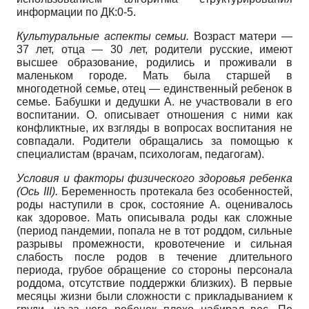
информации по ДК:0-5.
Культуральные
аспекты
семьи.
Возраст матери —
37 лет, отца — 30 лет, родители русские, имеют
высшее образование, родились и проживали в
маленьком городе. Мать была старшей в
многодетной семье, отец — единственный ребенок в
семье. Бабушки и дедушки А. не участвовали в его
воспитании. О. описывает отношения с ними как
конфликтные, их взгляды в вопросах воспитания не
совпадали. Родители обращались за помощью к
специалистам (врачам, психологам, педагогам).
Условия и факторы физического здоровья ребенка
(Ось III
).
Беременность протекала без особенностей,
роды наступили в срок, состояние А. оценивалось
как здоровое. Мать описывала роды как сложные
(период пандемии, попала не в тот роддом, сильные
разрывы промежности, кровотечение и сильная
слабость после родов в течение длительного
периода, грубое обращение со стороны персонала
роддома, отсутствие поддержки близких). В первые
месяцы жизни были сложности с прикладыванием к