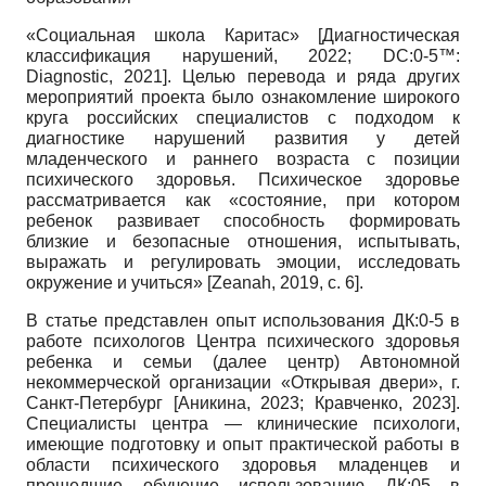
«Социальная школа Каритас»
[
Диагностическая
классификация нарушений, 2022
;
DC:0-5™:
Diagnostic, 2021
]
. Целью перевода и ряда других
мероприятий проекта было ознакомление широкого
круга российских специалистов с подходом к
диагностике нарушений развития у детей
младенческого и раннего возраста с позиции
психического здоровья. Психическое здоровье
рассматривается как «состояние, при котором
ребенок развивает способность формировать
близкие и безопасные отношения, испытывать,
выражать и регулировать эмоции, исследовать
окружение и учиться»
[
Zeanah, 2019
, с. 6]
.
В статье представлен опыт использования ДК:0-5 в
работе психологов Центра психического здоровья
ребенка и семьи (далее центр) Автономной
некоммерческой организации «Открывая двери», г.
Санкт-Петербург
[
Аникина, 2023
;
Кравченко, 2023
]
.
Специалисты центра — клинические психологи,
имеющие подготовку и опыт практической работы в
области психического здоровья младенцев и
прошедшие обучение использованию ДК:05 в