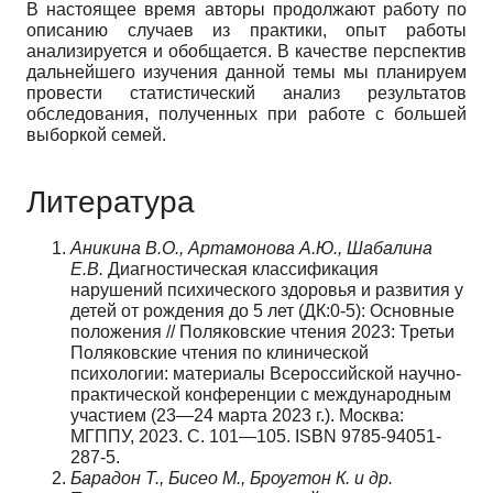
В настоящее время авторы продолжают работу по
описанию случаев из практики, опыт работы
анализируется и обобщается. В качестве перспектив
дальнейшего изучения данной темы мы планируем
провести статистический анализ результатов
обследования, полученных при работе с большей
выборкой семей.
Литература
Аникина В.О., Артамонова А.Ю., Шабалина
Е.В.
Диагностическая классификация
нарушений психического здоровья и развития у
детей от рождения до 5 лет (ДК:0-5): Основные
положения // Поляковские чтения 2023: Третьи
Поляковские чтения по клинической
психологии: материалы Всероссийской научно-
практической конференции с международным
участием (23—24 марта 2023 г.). Mосква:
МГППУ, 2023. С. 101—105. ISBN 9785-94051-
287-5.
Барадон Т., Бисео М., Броугтон К. и др.