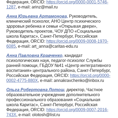
Федерация, ORCID:
https://orcid.org/0000-0001-5746-
1287
, e-mail: arinz@mail.ru
Анна Юрьевна Артамонова,
Руководитель,
клинический психолог, АНО Центр психического
здоровья ребенка и семьи «Открывая двери»,
Руководитель проектов, ЧОУ ДПО «Социальная
школа Каритас», Санкт-Петербург, Российская
Федерация, ORCID:
https://orcid.org/0009-0008-1970-
6085
, e-mail: art_anna@caritas-edu.ru
Анна Павловна Кравченко,
кандидат
психологических наук, педагог-психолог Службы
ранней помощи, ГБДОУ №41 «Центр интегративного
воспитания» центрального района, Санкт-Петербург,
Российская Федерация, ORCID:
https://orcid.org/0000-
0002-4775-880X
, e-mail: annakravchenko@inbox.ru
Ольга Робертовна Лотош,
директор, Частное
образовательное учреждение дополнительного
профессионального образования «Социальная
школа Каритас», Санкт-Петербург, Российская
Федерация, ORCID:
https://orcid.org/0009-0007-2016-
743X
, e-mail: olotosh@list.ru