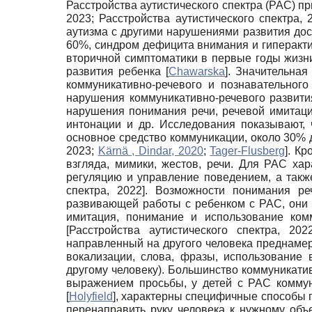
Расстройства аутистического спектра (РАС) 
2023
;
Расстройства аутистического спектра, 
аутизма с другими нарушениями развития дост
60%, синдром дефицита внимания и гиперакти
вторичной симптоматики в первые годы жизн
развития ребенка
[
Chawarska
]
. Значительная
коммуникативно-речевого и познавательног
нарушения коммуникативно-речевого развит
нарушения понимания речи, речевой имитации
интонации и др. Исследования показывают,
основное средство коммуникации, около 30%
2023
;
Kärnä , Dindar, 2020
;
Tager-Flusberg
]
. Кр
взгляда, мимики, жестов, речи. Для РАС ха
регуляцию и управление поведением, а так
спектра, 2022
]
. Возможности понимания ре
развивающей работы с ребенком с РАС, они 
имитация, понимание и использование комм
[
Расстройства аутистического спектра, 202
направленный на другого человека преднаме
вокализации, слова, фразы, использование 
другому человеку). Большинство коммуникати
выражением просьбы, у детей с РАС комму
[
Holyfield
]
, характерны специфичные способы п
перенаправить руку человека к нужному объе