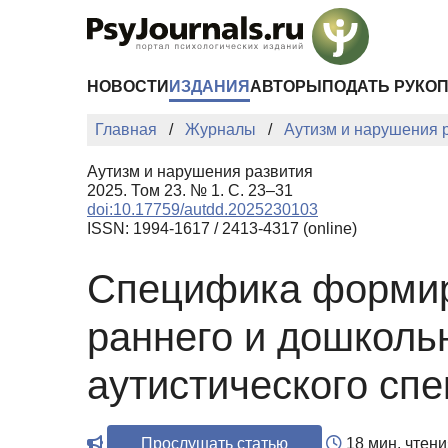
Перейти к основному содержанию
НОВОСТИ
ИЗДАНИЯ
АВТОРЫ
ПОДАТЬ РУКО
Главная
Журналы
Аутизм и нарушения 
Аутизм и нарушения развития
2025. Том 23. № 1. С. 23–31
doi:10.17759/autdd.2025230103
ISSN: 1994-1617 / 2413-4317 (online)
Специфика формир
раннего и дошколь
аутистического спе
Прослушать статью
18 мин. чтени