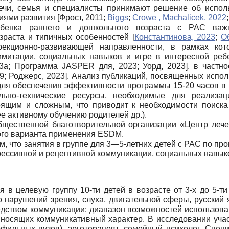
ечи, семья и специалисты принимают решение об испол
ниями развития
[
Фрост, 2011
;
Biggs
;
Crowe , Machalicek, 2022
бенка раннего и дошкольного возраста с РАС важ
озраста и типичных особенностей
[
Константинова, 2023
;
О
рекционно-развивающей направленности, в рамках кот
 имитации, социальных навыков и игре в интересной ре
3а
;
Программа JASPER для, 2023
;
Уорд, 2023
]
, в частн
9
;
Роджерс, 2023
]
. Анализ публикаций, посвященных исп
 для обеспечения эффективности программы 15-20 часов в
льно-технические ресурсы, необходимые для реализац
оящим и сложным, что приводит к необходимости поиска
е активному обучению родителей др.).
щественной благотворительной организации «Центр лечеб
ого варианта применения ESDM.
, что занятия в группе для 3—5-летних детей с РАС по пр
прессивной и рецептивной коммуникации, социальных навыко
в целевую группу 10-ти детей в возрасте от 3-х до 5-т
ло нарушений зрения, слуха, двигательной сферы, русский
едством коммуникации: диапазон возможностей использован
 носящих коммуникативный характер. В исследовании участ
рофильных вузов), эрготерапевт, семейный психолог. Спе