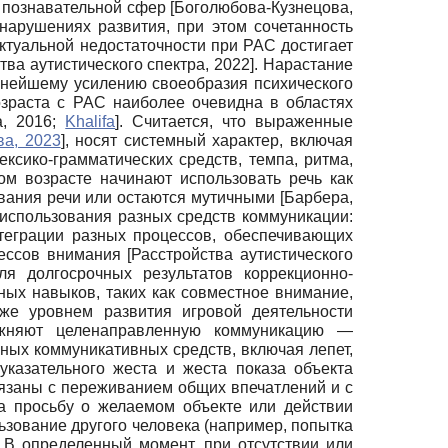
и познавательной сфер
[
Боголюбова-Кузнецова,
 нарушениях развития, при этом сочетанность
ектуальной недостаточности при РАС достигает
тва аутистического спектра, 2022
]
. Нарастание
ьнейшему усилению своеобразия психического
озраста с РАС наиболее очевидна в областях
а, 2016
;
Khalifa
]
. Считается, что выраженные
ва, 2023
]
, носят системный характер, включая
ксико-грамматических средств, темпа, ритма,
м возрасте начинают использовать речь как
вания речи или остаются мутичными
[
Барбера,
 использования разных средств коммуникации:
нтеграции разных процессов, обеспечивающих
цессов внимания
[
Расстройства аутистического
я долгосрочных результатов коррекционно-
ых навыков, таких как совместное внимание,
кже уровнем развития игровой деятельности
ожняют целенаправленную коммуникацию —
ых коммуникативных средств, включая лепет,
указательного жеста и жеста показа объекта
вязаны с переживанием общих впечатлений и с
 просьбу о желаемом объекте или действии
ьзование другого человека (например, попытка
. В определенный момент, при отсутствии или