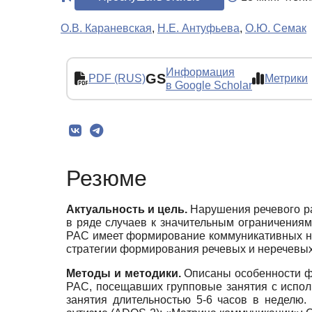
О.В. Караневская
,
Н.Е. Антуфьева
,
О.Ю. Семак
Информация
GS
PDF (RUS)
Метрики
в Google Scholar
Резюме
Актуальность и цель.
Нарушения речевого ра
в ряде случаев к значительным ограничениям
РАС имеет формирование коммуникативных на
стратегии формирования речевых и неречевых
Методы и методики.
Описаны особенности фо
РАС, посещавших групповые занятия с испол
занятия длительностью 5-6 часов в неделю.