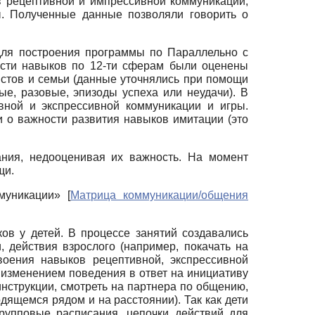
 рецептивной и импрессивной коммуникации,
ы. Полученные данные позволяли говорить о
для построения программы по Параллельно с
сти навыков по 12-ти сферам были оценены
истов и семьи (данные уточнялись при помощи
ые, разовые, эпизоды успеха или неудачи). В
ной и экспрессивной коммуникации и игры.
 о важности развития навыков имитации (это
ния, недооценивая их важность. На момент
щи.
ммуникации»
[
Матрица коммуникации/общения
в у детей. В процессе занятий создавались
 действия взрослого (например, покачать на
воения навыков рецептивной, экспрессивной
 изменением поведения в ответ на инициативу
нструкции, смотреть на партнера по общению,
дящемся рядом и на расстоянии). Так как дети
рупповые расписания, цепочки действий для