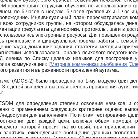
DM прошел один сотрудник; обучение по использованию г
днем, по 6 часов в неделю: 5 часов групповых и 1 час и
ровождение. Индивидуальный план пересматривался ком
я всех сотрудников группы, на котором обсуждалась дина
ментации (результаты диагностики, протоколы, шаги в дос
использовались электронные ресурсы. Для повышения родит
сь групповые и индивидуальные формы работы с семьей: р
ение задач, домашние задания, стратегии, методы и прием
гностики использовались: анализ психолого-педагогичес
6
]
, оценка по Списку целевых навыков для построения у
трица коммуникации»
[
Матрица коммуникации/общения [Эле
го развития и выраженности проявлений аутизма.
тизме (ADOS-2) было проведено по 1-му модулю (для де
 3-х детей выявлена высокая степень проявления аутистиче
ы:
SDM для определения степени освоения навыков и со
вню с применением следующих критериев оценки: выпол
т/недоступен для выполнения. По итогам тестирования це
достижения для каждой цели, включая объем помощи, 
редмета, который просит, на который, при привлечении 
а занятиях, еженедельное обобщение данных) позволял о