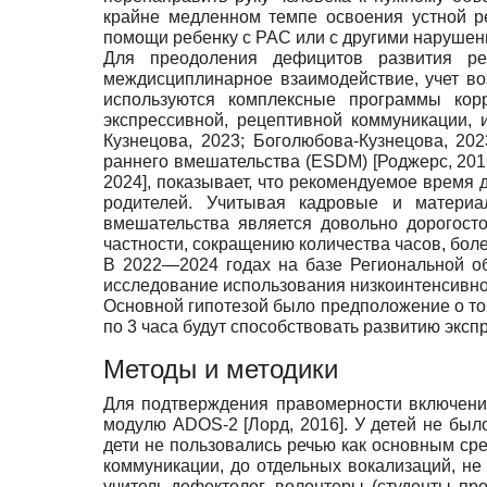
крайне медленном темпе освоения устной р
помощи ребенку с РАС или с другими наруше
Для преодоления дефицитов развития ре
междисциплинарное взаимодействие, учет в
используются комплексные программы кор
экспрессивной, рецептивной коммуникации,
Кузнецова, 2023
;
Боголюбова-Кузнецова, 202
раннего вмешательства (ESDM)
[
Роджерс, 201
2024
]
, показывает, что рекомендуемое время
родителей. Учитывая кадровые и материа
вмешательства является довольно дорогост
частности, сокращению количества часов, боле
В 2022—2024 годах на базе Региональной об
исследование использования низкоинтенсивн
Основной гипотезой было предположение о том
по 3 часа будут способствовать развитию экс
Методы и методики
Для подтверждения правомерности включения 
модулю ADOS-2
[
Лорд, 2016
]
. У детей не бы
дети не пользовались речью как основным ср
коммуникации, до отдельных вокализаций, не
учитель-дефектолог, волонтеры (студенты п