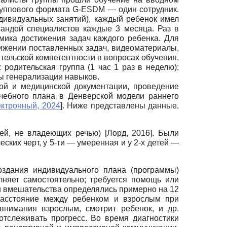
руппового формата G-ESDM — один сотрудник.
ндивидуальных занятий), каждый ребенок имел
андой специалистов каждые 3 месяца. Раз в
мика достижения задач каждого ребенка. Для
тижении поставленных задач, видеоматериалы,
ельской компетентности в вопросах обучения,
одительская группа (1 час 1 раз в неделю);
ы генерализации навыков.
кой и медицинской документации, проведение
чебного плана в Денверской модели раннего
ктронный, 2024
]
. Ниже представлены данные,
тей, не владеющих речью)
[
Лорд, 2016
]
. Были
ских черт, у 5-ти — умеренная и у 2-х детей —
здания индивидуального плана (программы)
няет самостоятельно; требуется помощь или
ли вмешательства определялись примерно на 12
расстояние между ребенком и взрослым при
внимания взрослым, смотрит ребенок, и др.
тслеживать прогресс. Во время диагностики