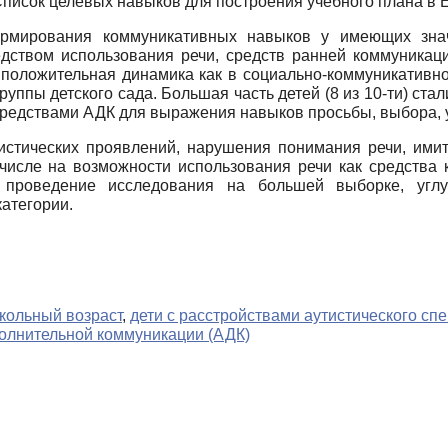
Список целевых навыков для построения учебного плана в
ормирования коммуникативных навыков у имеющих зна
дством использования речи, средств ранней коммуникаци
 положительная динамика как в социально-коммуникативно
уппы детского сада. Большая часть детей (8 из 10-ти) ст
 средствами АДК для выражения навыков просьбы, выбора, 
тистических проявлений, нарушения понимания речи, ими
 числе на возможности использования речи как средства 
 проведение исследования на большей выборке, углу
категории.
кольный возраст
,
дети с расстройствами аутистического спе
полнительной коммуникации (АДК)