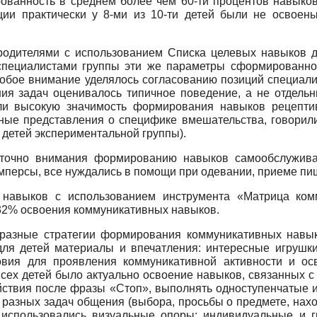
ванность в среднем более чем 60-ти процентов навыков
ии практически у 8-ми из 10-ти детей были не освоен
родителями с использованием Списка целевых навыков 
специалистами группы эти же параметры сформированно
собое внимание уделялось согласованию позиций специал
ия задач оценивалось типичное поведение, а не отдельн
ли высокую значимость формирования навыков рецептив
ые представления о специфике вмешательства, говорили
детей экспериментальной группы).
аточно внимания формированию навыков самообслужива
амперсы, все нуждались в помощи при одевании, приеме пи
 навыков с использованием инструмента «Матрица ко
32% освоения коммуникативных навыков.
разные стратегии формирования коммуникативных навыко
для детей материалы и впечатления: интересные игрушки,
ловия для проявления коммуникативной активности и ос
всех детей было актуально освоение навыков, связанных с
ействия после фразы «Стоп», выполнять одноступенчатые и
разных задач общения (выбора, просьбы о предмете, нахо
х использовались визуальные опоры: индивидуальные и г