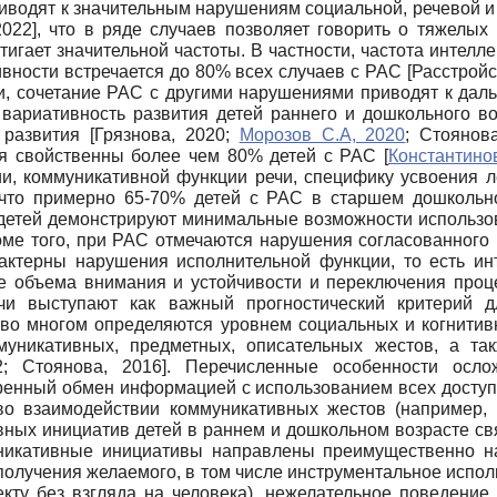
приводят к значительным нарушениям социальной, речевой 
2022
]
, что в ряде случаев позволяет говорить о тяжелых
игает значительной частоты. В частности, частота интелл
вности встречается до 80% всех случаев с РАС
[
Расстройс
и, сочетание РАС с другими нарушениями приводят к дал
 вариативность развития детей раннего и дошкольного в
о развития
[
Грязнова, 2020
;
Морозов С.А, 2020
;
Стоянов
ия свойственны более чем 80% детей c РАС
[
Константино
, коммуникативной функции речи, специфику усвоения ле
 что примерно 65-70% детей с РАС в старшем дошкольно
 детей демонстрируют минимальные возможности использо
оме того, при РАС отмечаются нарушения согласованного
рактерны нарушения исполнительной функции, то есть и
же объема внимания и устойчивости и переключения про
чи выступают как важный прогностический критерий дл
во многом определяются уровнем социальных и когнитивн
уникативных, предметных, описательных жестов, а та
2
;
Стоянова, 2016
]
. Перечисленные особенности осл
ренный обмен информацией с использованием всех доступн
во взаимодействии коммуникативных жестов (например, 
вных инициатив детей в раннем и дошкольном возрасте с
никативные инициативы направлены преимущественно на
олучения желаемого, в том числе инструментальное испол
кту без взгляда на человека), нежелательное поведение