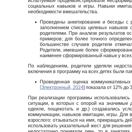
испытуемые продемонстрировали несформиро
социальных навыков и игры. Навыки имитац
необходимости вмешательства.
Проведены анкетирование и беседы с 
заполнением списка целевых навыков 
родителями. При анализе результатов о
примеров; для более точного определен
большинстве случаев родители отмеча
Родители, имевшие более сформированн
наименее сформированный навык у всех 
По наблюдениям, родители уделяли недост
включения в программу на всех детях были п
Проведенная оценка коммуникативных
[Электронный, 2024
]
показала от 12% до 
При реализации программы использовались 
ситуации, в которых с опорой на значимые 
одеяле, пощекотать и др.) создавались ус
коммуникации, навыков имитации, игры. Для 
взрослого: отзываться на имя, прекращать д
использовать указательный жест для решения 
недостаточно понимали речь, то в занятия