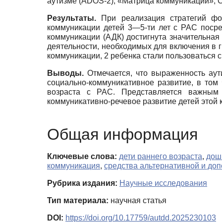
аутизме (ADOS-2); «Матрица коммуникации»; 
Результаты.
При реализация стратегий ф
коммуникации детей 3—5-ти лет с РАС посре
коммуникации (АДК) достигнута значительная
деятельности, необходимых для включения в гр
коммуникации, 2 ребенка стали пользоваться
Выводы.
Отмечается, что выраженность ау
социально-коммуникативное развитие, в том
возраста с РАС. Представляется важным
коммуникативно-речевое развитие детей этой 
Общая информация
Ключевые слова:
дети раннего возраста
,
дош
коммуникация
,
средства альтернативной и до
Рубрика издания:
Научные исследования
Тип материала:
научная статья
DOI:
https://doi.org/10.17759/autdd.2025230103