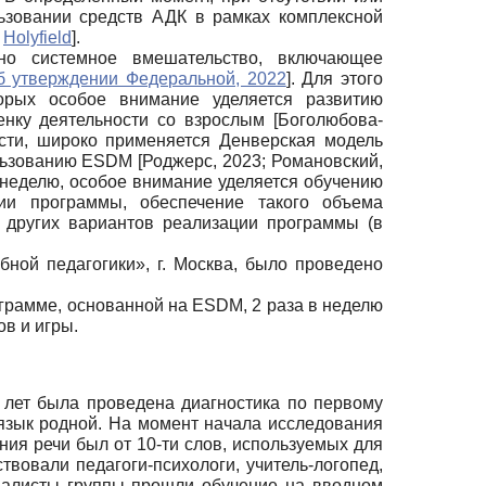
ьзовании средств АДК в рамках комплексной
;
Holyfield
]
.
но системное вмешательство, включающее
б утверждении Федеральной, 2022
]
. Для этого
орых особое внимание уделяется развитию
бенку деятельности со взрослым
[
Боголюбова-
ости, широко применяется Денверская модель
ользованию ESDM
[
Роджерс, 2023
;
Романовский,
 неделю, особое внимание уделяется обучению
ии программы, обеспечение такого объема
 других вариантов реализации программы (в
ной педагогики», г. Москва, было проведено
ограмме, основанной на ESDM, 2 раза в неделю
в и игры.
и лет была проведена диагностика по первому
 язык родной. На момент начала исследования
ия речи был от 10-ти слов, используемых для
вовали педагоги-психологи, учитель-логопед,
циалисты группы прошли обучение на вводном