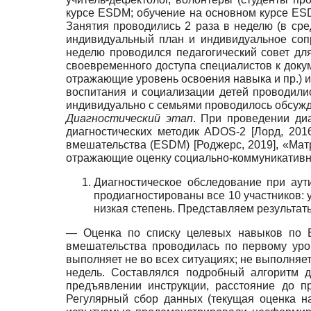
курсе ESDM; обучение на основном курсе ES
Занятия проводились 2 раза в неделю (в сре
индивидуальный план и индивидуальное соп
неделю проводился педагогический совет дл
своевременного доступа специалистов к доку
отражающие уровень освоения навыка и пр.) 
воспитания и социализации детей проводили
индивидуально с семьями проводилось обсужд
Диагностический этап
. При проведении диа
диагностических методик ADOS-2
[
Лорд, 201
вмешательства (ESDM)
[
Роджерс, 2019
]
, «Ма
отражающие оценку социально-коммуникативно
Диагностическое обследование при ау
продиагностированы все 10 участников: у
низкая степень. Представляем результат
— Оценка по списку целевых навыков по E
вмешательства проводилась по первому уро
выполняет не во всех ситуациях; не выполняе
недель. Составлялся подробный алгоритм 
предъявлении инструкции, расстояние до п
Регулярный сбор данных (текущая оценка н