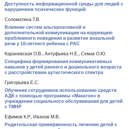
Доступность информационной среды для людей с
Редакционная политика
нарушением психических функций
Индексирование
Соломатина Т.В.
Влияние систем альтернативной и
Для авторов
дополнительной коммуникации на коррекцию
Подписка
проблемного поведения и развитие вокальной
речи у 10-летнего ребенка с РАС
Контакты
Караневская О.В., Антуфьева Н.Е., Семак О.Ю.
Специфика формирования коммуникативных
навыков у детей раннего и дошкольного возраста
с расстройствами аутистического спектра
Григорьева Е.С.
Обучение сотрудников использованию средств
АДК с помощью программы «Макатон» в
учреждении социального обслуживания для детей
с ТМНР
Ефимов К.Р., Иванов М.В.
Родительская приверженность лечению детей с