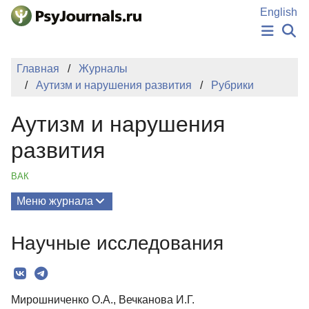
Перейти к основному содержанию
English
НОВОСТИ
Главная
Журналы
ИЗДАНИЯ
Аутизм и нарушения развития
Рубрики
АВТОРЫ
ПОДАТЬ РУКОПИСЬ
Аутизм и нарушения
БАЗА ЗНАНИЙ
КЛЮЧЕВЫЕ СЛОВА
развития
Регистрация
Вход
ВАК
Меню журнала
Выпуски
Научные исследования
О Журнале
Миссия
Мирошниченко О.А., Вечканова И.Г.
Редколлегия