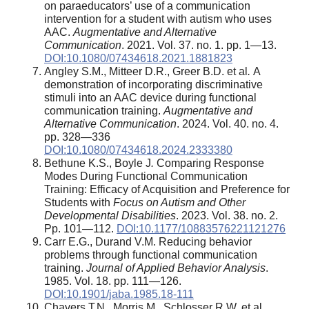
on paraeducators’ use of a communication
intervention for a student with autism who uses
AAC.
Augmentative and Alternative
Communication
. 2021. Vol. 37. no. 1. pp. 1—13.
DOI:10.1080/07434618.2021.1881823
Angley S.M., Mitteer D.R., Greer B.D. et al
.
A
demonstration of incorporating discriminative
stimuli into an AAC device during functional
communication training.
Augmentative and
Alternative Communication
. 2024. Vol. 40. no. 4.
pp. 328—336
DOI:10.1080/07434618.2024.2333380
Bethune K.S., Boyle J
.
Comparing Response
Modes During Functional Communication
Training: Efficacy of Acquisition and Preference for
Students with
Focus on Autism and Other
Developmental Disabilities
. 2023. Vol. 38. no. 2.
Pp. 101—112.
DOI:10.1177/10883576221121276
Carr E.G., Durand V.M. Reducing behavior
problems through functional communication
training.
Journal of Applied Behavior Analysis
.
1985. Vol. 18. pp. 111—126.
DOI:10.1901/jaba.1985.18-111
Chavers T.N., Morris M., Schlosser R.W. et al.