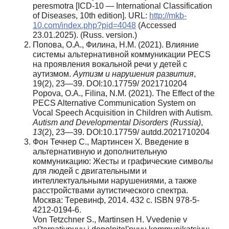
peresmotra [ICD-10 — International Classification
of Diseases, 10th edition]. URL:
http://mkb-
10.com/index.php?pid=4048
(Accessed
23.01.2025). (Russ. version.)
Попова, О.А., Филина, Н.М. (2021). Влияние
системы альтернативной коммуникации PECS
на проявления вокальной речи у детей с
аутизмом.
Аутизм и нарушения развития
,
19(2), 23—39. DOI:10.17759/ 2021710204
Popova, O.A., Filina, N.M. (2021). The Effect of the
PECS Alternative Communication System on
Vocal Speech Acquisition in Children with Autism.
Autism and Developmental Disorders (Russia)
,
13
(2), 23—39. DOI:10.17759/ autdd.2021710204
Фон Течнер С., Мартинсен Х
.
Введение в
альтернативную и дополнительную
коммуникацию: Жесты и графические символы
для людей с двигательными и
интеллектуальными нарушениями, а также
расстройствами аутистического спектра.
Москва: Теревинф, 2014. 432 с. ISBN 978-5-
4212-0194-6.
Von Tetzchner S., Martinsen H. Vvedenie v