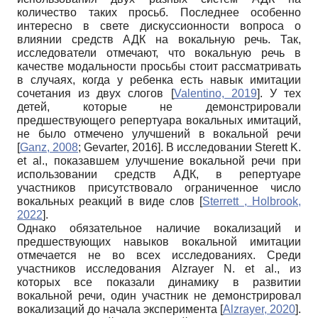
количество таких просьб. Последнее особенно
интересно в свете дискуссионности вопроса о
влиянии средств АДК на вокальную речь. Так,
исследователи отмечают, что вокальную речь в
качестве модальности просьбы стоит рассматривать
в случаях, когда у ребенка есть навык имитации
сочетания из двух слогов
[
Valentino, 2019
]
. У тех
детей, которые не демонстрировали
предшествующего репертуара вокальных имитаций,
не было отмечено улучшений в вокальной речи
[
Ganz, 2008
;
Gevarter, 2016
]
. В исследовании Sterett K.
et al., показавшем улучшение вокальной речи при
использовании средств АДК, в репертуаре
участников присутствовало ограниченное число
вокальных реакций в виде слов
[
Sterrett , Holbrook,
2022
]
.
Однако обязательное наличие вокализаций и
предшествующих навыков вокальной имитации
отмечается не во всех исследованиях. Среди
участников исследования Alzrayer N. et al., из
которых все показали динамику в развитии
вокальной речи, один участник не демонстрировал
вокализаций до начала эксперимента
[
Alzrayer, 2020
]
.