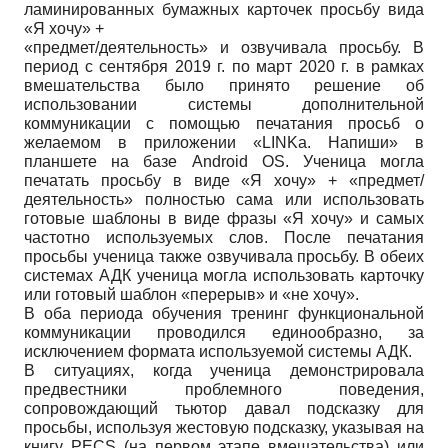
ламинированных бумажных карточек просьбу вида
«Я хочу» +
«предмет/деятельность» и озвучивала просьбу. В
период с сентября 2019 г. по март 2020 г. в рамках
вмешательства было принято решение об
использовании системы дополнительной
коммуникации с помощью печатания просьб о
желаемом в приложении «LINKa. Напиши» в
планшете на базе Android OS. Ученица могла
печатать просьбу в виде «Я хочу» + «предмет/
деятельность» полностью сама или использовать
готовые шаблоны в виде фразы «Я хочу» и самых
частотно используемых слов. После печатания
просьбы ученица также озвучивала просьбу. В обеих
системах АДК ученица могла использовать карточку
или готовый шаблон «перерыв» и «не хочу».
В оба периода обучения тренинг функциональной
коммуникации проводился единообразно, за
исключением формата используемой системы АДК.
В ситуациях, когда ученица демонстрировала
предвестники проблемного поведения,
сопровождающий тьютор давал подсказку для
просьбы, используя жестовую подсказку, указывая на
книгу PECS (на первом этапе вмешательства) или