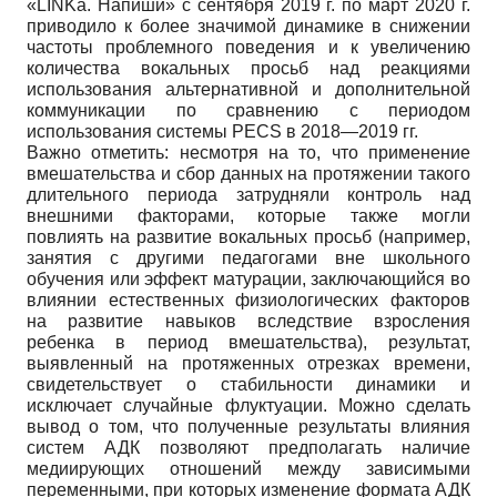
«LINKa. Напиши» с сентября 2019 г. по март 2020 г.
приводило к более значимой динамике в снижении
частоты проблемного поведения и к увеличению
количества вокальных просьб над реакциями
использования альтернативной и дополнительной
коммуникации по сравнению с периодом
использования системы PECS в 2018—2019 гг.
Важно отметить: несмотря на то, что применение
вмешательства и сбор данных на протяжении такого
длительного периода затрудняли контроль над
внешними факторами, которые также могли
повлиять на развитие вокальных просьб (например,
занятия с другими педагогами вне школьного
обучения или эффект матурации, заключающийся во
влиянии естественных физиологических факторов
на развитие навыков вследствие взросления
ребенка в период вмешательства), результат,
выявленный на протяженных отрезках времени,
свидетельствует о стабильности динамики и
исключает случайные флуктуации. Можно сделать
вывод о том, что полученные результаты влияния
систем АДК позволяют предполагать наличие
медиирующих отношений между зависимыми
переменными, при которых изменение формата АДК