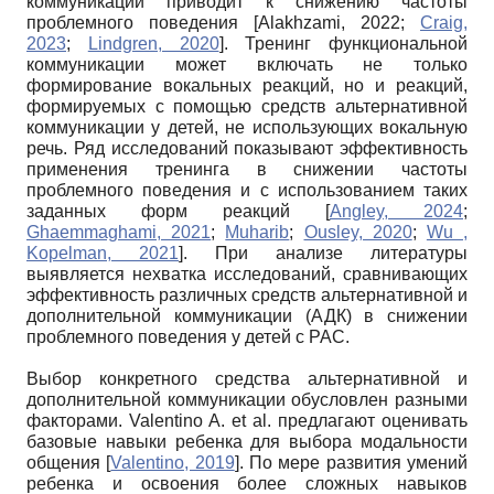
коммуникации приводит к снижению частоты
проблемного поведения
[
Alakhzami, 2022
;
Craig,
2023
;
Lindgren, 2020
]
. Тренинг функциональной
коммуникации может включать не только
формирование вокальных реакций, но и реакций,
формируемых с помощью средств альтернативной
коммуникации у детей, не использующих вокальную
речь. Ряд исследований показывают эффективность
применения тренинга в снижении частоты
проблемного поведения и с использованием таких
заданных форм реакций
[
Angley, 2024
;
Ghaemmaghami, 2021
;
Muharib
;
Ousley, 2020
;
Wu ,
Kopelman, 2021
]
. При анализе литературы
выявляется нехватка исследований, сравнивающих
эффективность различных средств альтернативной и
дополнительной коммуникации (АДК) в снижении
проблемного поведения у детей с РАС.
Выбор конкретного средства альтернативной и
дополнительной коммуникации обусловлен разными
факторами. Valentino A. et al. предлагают оценивать
базовые навыки ребенка для выбора модальности
общения
[
Valentino, 2019
]
. По мере развития умений
ребенка и освоения более сложных навыков