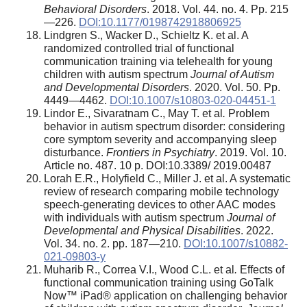
Behavioral Disorders
. 2018. Vol. 44. no. 4. Pp. 215
—226.
DOI:10.1177/0198742918806925
Lindgren S., Wacker D., Schieltz K. et al. A
randomized controlled trial of functional
communication training via telehealth for young
children with autism spectrum
Journal of Autism
and Developmental Disorders
. 2020. Vol. 50. Pp.
4449—4462.
DOI:10.1007/s10803-020-04451-1
Lindor E., Sivaratnam C., May T. et al
.
Problem
behavior in autism spectrum disorder: considering
core symptom severity and accompanying sleep
disturbance.
Frontiers in Psychiatry
. 2019. Vol. 10.
Article no. 487. 10 p. DOI:10.3389/ 2019.00487
Lorah E.R., Holyfield C., Miller J. et al. A systematic
review of research comparing mobile technology
speech-generating devices to other AAC modes
with individuals with autism spectrum
Journal of
Developmental and Physical
Disabilities
. 2022.
Vol. 34. no. 2. pp. 187—210.
DOI:10.1007/s10882-
021-09803-y
Muharib R., Correa V.I., Wood C.L. et al
.
Effects of
functional communication training using GoTalk
Now™ iPad® application on challenging behavior