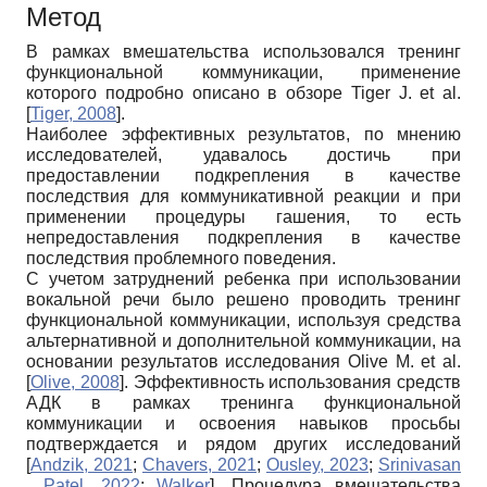
Метод
В рамках вмешательства использовался тренинг
функциональной коммуникации, применение
которого подробно описано в обзоре Tiger J. et al.
[
Tiger, 2008
]
.
Наиболее эффективных результатов, по мнению
исследователей, удавалось достичь при
предоставлении подкрепления в качестве
последствия для коммуникативной реакции и при
применении процедуры гашения, то есть
непредоставления подкрепления в качестве
последствия проблемного поведения.
С учетом затруднений ребенка при использовании
вокальной речи было решено проводить тренинг
функциональной коммуникации, используя средства
альтернативной и дополнительной коммуникации, на
основании результатов исследования Olive M. et al.
[
Olive, 2008
]
. Эффективность использования средств
АДК в рамках тренинга функциональной
коммуникации и освоения навыков просьбы
подтверждается и рядом других исследований
[
Andzik, 2021
;
Chavers, 2021
;
Ousley, 2023
;
Srinivasan
, Patel, 2022
;
Walker
]
. Процедура вмешательства