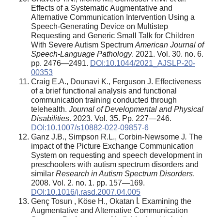
Effects of a Systematic Augmentative and
Alternative Communication Intervention Using a
Speech-Generating Device on Multistep
Requesting and Generic Small Talk for Children
With Severe Autism Spectrum
American Journal of
Speech-Language Pathology
. 2021. Vol. 30. no. 6.
pp. 2476—2491.
DOI:10.1044/2021_AJSLP-20-
00353
Craig E.A., Dounavi K., Ferguson J. Effectiveness
of a brief functional analysis and functional
communication training conducted through
telehealth.
Journal of Developmental and Physical
Disabilities
. 2023. Vol. 35. Pp. 227—246.
DOI:10.1007/s10882-022-09857-6
Ganz J.B., Simpson R.L., Corbin-Newsome J
.
The
impact of the Picture Exchange Communication
System on requesting and speech development in
preschoolers with autism spectrum disorders and
similar
Research in Autism Spectrum Disorders
.
2008. Vol. 2. no. 1. pp. 157—169.
DOI:10.1016/j.rasd.2007.04.005
Genç Tosun , Köse H., Okatan İ
.
Examining the
Augmentative and Alternative Communication