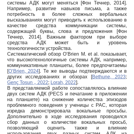
системы АДК могут меняться
[
Фон Течнер, 2014
]
.
Например, развитие навыков письма, а также
потребность в более сложных вербальных
высказываниях могут приводить к использованию в
качестве средства коммуникации системы,
содержащей буквы, слова и предложения
[
Фон
Течнер, 2014
]
. Важным фактором при выборе
средства АДК может быть и уровень
технологичности устройства.
Систематический обзор O’Brien M. et al. показывает,
что высокотехнологичные системы АДК, например,
коммуникативные планшеты, более предпочитаемы
[
O’Brien, 2024
]
. Те же выводы подтверждаются и в
других исследованиях и обзорах
[
Bethune, 2023
;
Genç Tosun ,, 2022
;
Lorah, 2022
]
.
В представляемой работе сопоставлялось влияние
двух систем АДК (PECS и печатание в приложении
на планшете) на снижение количества эпизодов
проблемного поведения у ученицы с РАС, которая
изредка демонстрировала вокальные просьбы.
Дополнительно в ходе исследования проводился
сбор данных о количестве вокальных просьб,
позволяющий оценить также и влияние
использования двух разных систем АДК на