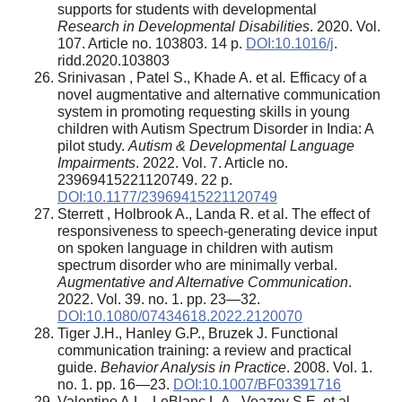
supports for students with developmental
Research in Developmental Disabilities
. 2020. Vol.
107. Article no. 103803. 14 p.
DOI:10.1016/j
.
ridd.2020.103803
Srinivasan , Patel S., Khade A. et al
.
Efficacy of a
novel augmentative and alternative communication
system in promoting requesting skills in young
children with Autism Spectrum Disorder in India: A
pilot study.
Autism
&
Developmental Language
Impairments
. 2022. Vol. 7. Article no.
23969415221120749. 22 p.
DOI:10.1177/23969415221120749
Sterrett , Holbrook A., Landa R. et al. The effect of
responsiveness to speech-generating device input
on spoken language in children with autism
spectrum disorder who are minimally verbal.
Augmentative and Alternative Communication
.
2022. Vol. 39. no. 1. pp. 23—32.
DOI:10.1080/07434618.2022.2120070
Tiger J.H., Hanley G.P., Bruzek J. Functional
communication training: a review and practical
guide.
Behavior Analysis in Practice
. 2008. Vol. 1.
no. 1. pp. 16—23.
DOI:10.1007/BF03391716
Valentino A.L., LeBlanc L.A., Veazey S.E. et al.