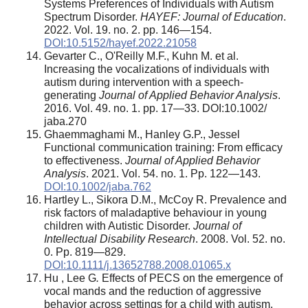
Systems Preferences of Individuals with Autism
Spectrum Disorder.
HAYEF: Journal of Education
.
2022. Vol. 19. no. 2. pp. 146—154.
DOI:10.5152/hayef.2022.21058
Gevarter C., O'Reilly M.F., Kuhn M. et al.
Increasing the vocalizations of individuals with
autism during intervention with a speech-
generating
Journal of Applied Behavior Analysis
.
2016. Vol. 49. no. 1. pp. 17—33. DOI:10.1002/
jaba.270
Ghaemmaghami M., Hanley G.P., Jessel
Functional communication training: From efficacy
to effectiveness.
Journal of Applied Behavior
Analysis
. 2021. Vol. 54. no. 1. Pp. 122—143.
DOI:10.1002/jaba.762
Hartley L., Sikora D.M., McCoy R. Prevalence and
risk factors of maladaptive behaviour in young
children with Autistic Disorder.
Journal of
Intellectual Disability Research
. 2008. Vol. 52. no.
0. Pp. 819—829.
DOI:10.1111/j.13652788.2008.01065.x
Hu , Lee G
.
Effects of PECS on the emergence of
vocal mands and the reduction of aggressive
behavior across settings for a child with autism.