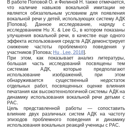
В работе Поповой О. и Филиной Н. также отмечается,
что наличие навыков вокальной имитации не
является обязательным условием для появления
вокальной речи у детей, использующих систему АДК
[
Попова
]
. Данное исследование, наряду с
исследованием Hu X. & Lee G., в котором показаны
улучшения вокальной речи, в качестве еще одного
эффекта использования средств АДК демонстрирует
снижение частоты проблемного поведения у
участников
[
Попова
;
Hu , Lee, 2018
]
.
При этом, как показывает анализ литературы,
большая часть исследований посвящены тем
системам АДК, которые предполагают
использование изображений, при этом
обнаруживается существенный недостаток
отдельных работ, посвященных оценке влияния
печатания как высокотехнологичной системы АДК на
динамику использования вокальной речи детьми с
РАС.
Цель представленной работы — сопоставить
влияние двух различных систем АДК на частоту
эпизодов проблемного поведения и динамику
использования вокальных реакций ученицы с РАС.