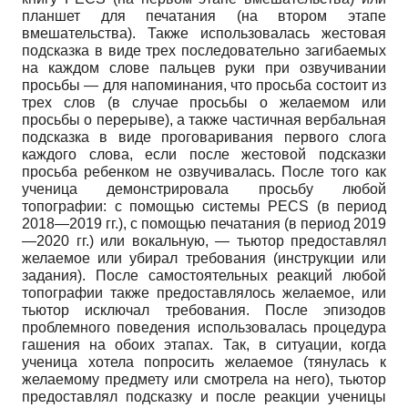
планшет для печатания (на втором этапе
вмешательства). Также использовалась жестовая
подсказка в виде трех последовательно загибаемых
на каждом слове пальцев руки при озвучивании
просьбы — для напоминания, что просьба состоит из
трех слов (в случае просьбы о желаемом или
просьбы о перерыве), а также частичная вербальная
подсказка в виде проговаривания первого слога
каждого слова, если после жестовой подсказки
просьба ребенком не озвучивалась. После того как
ученица демонстрировала просьбу любой
топографии: с помощью системы PECS (в период
2018—2019 гг.), с помощью печатания (в период 2019
—2020 гг.) или вокальную, — тьютор предоставлял
желаемое или убирал требования (инструкции или
задания). После самостоятельных реакций любой
топографии также предоставлялось желаемое, или
тьютор исключал требования. После эпизодов
проблемного поведения использовалась процедура
гашения на обоих этапах. Так, в ситуации, когда
ученица хотела попросить желаемое (тянулась к
желаемому предмету или смотрела на него), тьютор
предоставлял подсказку и после реакции ученицы