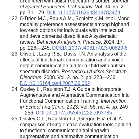
of children with autism spectrum disorder.
Journal
of Special Education Technology
. Vol. 34. no. 2.
pp. 71—79.
DOI:10.1177/0162643418783479
O’Brien M.J., Pauls A.M., Schieltz K.M. et al. Mand
modality preference assessments among highand
low-tech options for individuals with intellectual
and developmental disabilities: A systematic
review.
Behavior Analysis in Practice
. 2024. 17.
pp. 228—245.
DOI:10.1007/s40617-023-00829-6
Olive L., Lang R.B., Davis T.N. An analysis of the
effects of functional communication and a voice
output communication aid for a child with autism
spectrum disorder.
Research in Autism Spectrum
Disorders
. 2008. Vol. 2. no. 2. pp. 223—236.
DOI:10.1016/j.rasd.2007.06.002
Ousley L., Raulston T.J. A Guide to Incorporate
Augmentative and Alternative Communication Into
Functional Communication Training.
Intervention
in School and Clinic
. 2023. Vol. 58. no. 4. pp. 249
—256.
DOI:10.1177/10534512221093785
Ousley C.L., Raulston T.J., Gregori E.V. et al. A
comparison of single-case evaluation tools applied
to functional communication training with
augmentative and alternative communication