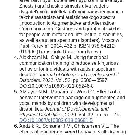
al'ternativnuyu i dopolnitel'nuyu kommunikatsiyu:
Zhesty i graficheskie simvoly dlya lyudei s
dvigatel'nymi i intellektual'nymi narusheniyami, a
takzhe rasstroistvami autisticheskogo spectra
[Introduction to Augmentative and Alternative
Communication: Gestures and graphical symbol
for people with motor and intellectual disabilities,
as well as autism spectrum disorders]. Moscow:
Publ. Terevinf, 2014. 432 p. ISBN 978-54212-
0194-6. (Transl. into Russ. from Norw.)
Alakhzami M., Chitiyo M
.
Using functional
communication training to reduce self-injurious
behavior for individuals with autism spectrum
disorder.
Journal of Autism and Developmental
Disorders
. 2022. Vol. 52. pp. 3586—3597.
DOI:10.1007/ s10803-021-05246-8
Alzrayer N.M., Muharib R., Wood C
.
Effects of a
behavior intervention package on augmented and
vocal mands by children with developmental
disabilities.
Journal of Developmental and
Physical Disabilities
. 2020. Vol. 32. pp. 57—74.
DOI:10.1007/s10882-019-09681-5
Andzik R., Schaefer J.M., Christensen V.L
.
The
effects of teacher-delivered behavior skills training