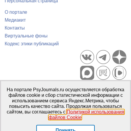
Персональная страница
О портале
Медиакит
Контакты
Виртуальные фоны
Кодекс этики публикаций
Портал психологических изданий PsyJournals.ru, 2007–2026
На портале PsyJournals.ru осуществляется обработка
Правила использования материалов
файлов cookie и сбор статистической информации с
Свидетельство регистрации СМИ
Эл № ФС77-66447 от 14 июля
использованием сервиса Яндекс.Метрика, чтобы
2016 г.
повысить качество сайта. Продолжая пользоваться
сайтом, вы соглашаетесь с
Политикой использования
Издатель:
ФГБОУ ВО МГППУ
файлов Cookie
.
Репозиторий открытого доступа
Принять