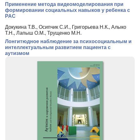
Применение метода видеомоделирования при
Редакционная политика
формировании социальных навыков у ребенка с
РАС
Индексирование
Докукина Т.В., Осипчик С.И., Григорьева Н.К., Алыко
Для авторов
Т.Н., Лапыш О.М., Трущенко М.Н.
Подписка
Лонгитюдное наблюдение за психосоциальным и
интеллектуальным развитием пациента с
Контакты
аутизмом