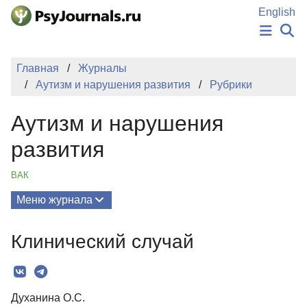
Перейти к основному содержанию
English
НОВОСТИ
Главная
Журналы
ИЗДАНИЯ
Аутизм и нарушения развития
Рубрики
АВТОРЫ
ПОДАТЬ РУКОПИСЬ
Аутизм и нарушения
БАЗА ЗНАНИЙ
КЛЮЧЕВЫЕ СЛОВА
развития
Регистрация
Вход
ВАК
Меню журнала
Выпуски
Клинический случай
О Журнале
Миссия
Духанина О.С.
Редколлегия