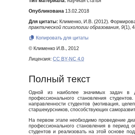
Тип материала:
научная статья
Опубликована
13.02.2018
Для цитаты:
Клименко, И.В. (2012). Формиро
практической психологии образования,
9
(1),
Копировать для цитаты
© Клименко И.В., 2012
Лицензия:
CC BY-NC 4.0
Полный текст
Одной из наиболее значимых задач в де
профессионального становления студентов
направленности студентов (мотивация, целе
старшекурсников, способствующих саморазви
На первом этапе необходимо проведение диа
профессионального становления в период о
студентов и реализовать на этой основе по