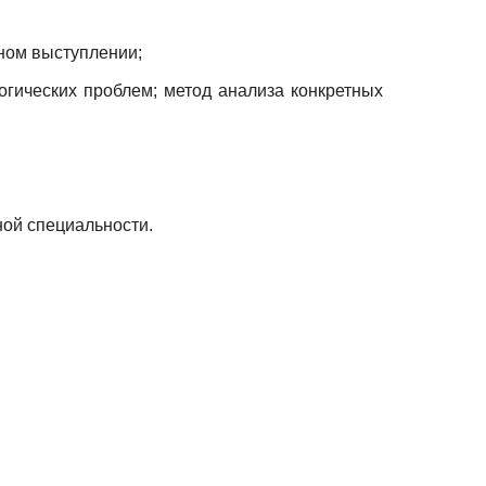
ном выступлении;
огических проблем; метод анализа конкретных
ной специальности.