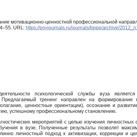
вание мотивационно-ценностной профессиональной направл
 44–55. URL:
https://psyjournals.ru/journals/bppe/archive/2012_
ятельности психологической службы вуза является 
. Предлагаемый тренинг направлен на формирование 
полагание, ценностные ориентации), осознание и развит
тию, успешному профессиональному становлению.
гностических мероприятий с целью изучения личностных о
бучения в вузе. Полученные результаты позволят максим
длинно личностный подход к активизации, коррекции и 