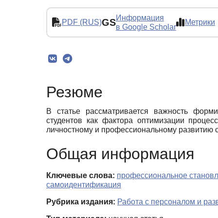
Информация
GS
PDF (RUS)
Метрики
в Google Scholar
Резюме
В статье рассматривается важность форми
студентов как фактора оптимизации процес
личностному и профессиональному развитию с
Общая информация
Ключевые слова:
профессиональное станов
самоидентификация
Рубрика издания:
Работа с персоналом и ра