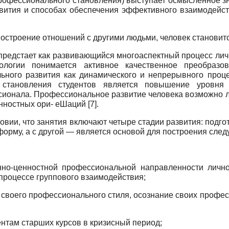
профессионального становления) выступает осмысленное з
звития и способах обеспечения эффективного взаимодейст
 построение отношений с другими людьми, человек становит
 предстает как развивающийся многоаспектный процесс лич
ологии понимается активное качественное преобразов
ьного развития как динамического и непрерывного проце
 становления студентов является повышение уровня 
сионала. Профессиональное развитие человека возможно ли
нностных ори- еШаций [7].
ии, что занятия включают четыре стадии развития: подгот
форму, а с другой — является основой для построения след
но-ценностной профессиональной направленности личнос
процессе группового взаимодействия;
 своего профессионального стиля, осознание своих профе
ентам старших курсов в кризисный период;