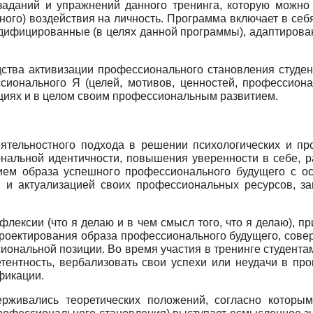
заданий и упражнений данного тренинга, которую можно 
ого) воздействия на личность. Программа включает в себя
одифицированные (в целях данной программы), адаптиров
дства активизации профессионального становления студен
сионального Я (целей, мотивов, ценностей, профессиона
циях и в целом своим профессиональным развитием.
еятельностного подхода в решении психологических и пр
нальной идентичности, повышения уверенности в себе, р
нием образа успешного профессионального будущего с о
м и актуализацией своих профессиональных ресурсов, з
лексии (что я делаю и в чем смысл того, что я делаю), 
проектирования образа профессионального будущего, сове
ональной позиции. Во время участия в тренинге студента
тентность, вербализовать свои успехи или неудачи в проц
фикации.
живались теоретических положений, согласно которым 