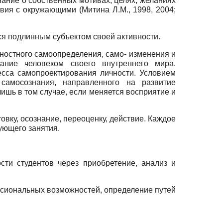
нание о собственных мотивах, целях, желаниях
вия с окружающими (Митина Л.М., 1998, 2004;
ся подлинным субъектом своей активности.
ностного самоопределения, само- изменения и
ание человеком своего внутреннего мира.
сса самопроектирования личности. Условием
самосознания, направленного на развитие
шь в том случае, если меняется восприятие и
овку, осознание, переоценку, действие. Каждое
ующего занятия.
ти студентов через приобретение, анализ и
ссиональных возможностей, определение путей