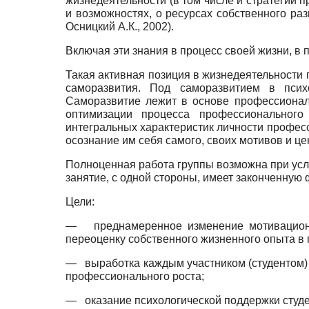
жизнедеятельности (в том числе и стратегии 
и возможностях, о ресурсах собственного ра
Осницкий А.К., 2002).
Включая эти знания в процесс своей жизни, в
Такая активная позиция в жизнедеятельности
саморазвития. Под саморазвитием в псих
Саморазвитие лежит в основе профессионал
оптимизации процесса профессионального
интегральных характеристик личности профес
осознание им себя самого, своих мотивов и це
Полноценная работа группы возможна при услов
занятие, с одной стороны, имеет законченную 
Цели:
—
преднамеренное изменение мотивацион
переоценку собственного жизненного опыта в 
—
выработка каждым участником (студентом)
профессионального роста;
—
оказание психологической поддержки студ