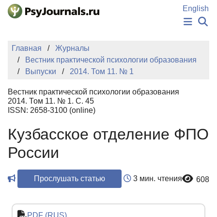
Перейти к основному содержанию
English
НОВОСТИ
Главная
Журналы
ИЗДАНИЯ
Вестник практической психологии образования
АВТОРЫ
Выпуски
2014. Том 11. № 1
ПОДАТЬ РУКОПИСЬ
БАЗА ЗНАНИЙ
Вестник практической психологии образования
КЛЮЧЕВЫЕ СЛОВА
2014. Том 11. № 1. С. 45
Регистрация
Вход
ISSN: 2658-3100 (online)
Кузбасское отделение ФПО
России
Прослушать статью
3 мин. чтения
608
PDF (RUS)