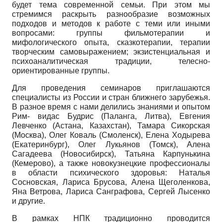
будет тема современной семьи. При этом мы
стремимся раскрыть разнообразие возможных
подходов и методов к работе с теми или иными
вопросами: группы фильмотерапии и
мифологического опыта, сказкотерапии, терапии
творческим самовыражением; экзистенциальная и
психоаналитическая традиции, телесно-
ориентированные группы.
Для проведения семинаров приглашаются
специалисты из России и стран ближнего зарубежья.
В разное время с нами делились знаниями и опытом
Рим- видас Будрис (Паланга, Литва), Евгения
Левченко (Астана, Казахстан), Тамара Сикорская
(Москва), Олег Коваль (Смоленск), Елена Ходырева
(Екатеринбург), Олег Лукьянов (Томск), Алена
Сагадеева (Новосибирск), Татьяна Карпунькина
(Кемерово), а также новокузнецкие профессионалы
в области психического здоровья: Наталья
Сосновская, Лариса Брусова, Алена Щеголенкова,
Яна Ветрова, Лариса Санграфова, Сергей Лысенко
и другие.
В рамках НПК традиционно проводится