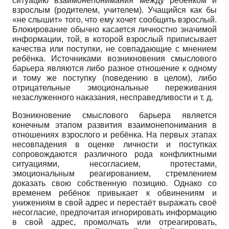
ситуацию взаимонепонимания между ребёнком и
взрослым (родителем, учителем). Учащийся как бы
«не слышит» того, что ему хочет сообщить взрослый.
Блокирование обычно касается личностно значимой
информации, той, в которой взрослый приписывает
качества или поступки, не совпадающие с мнением
ребёнка. Источниками возникновения смыслового
барьера являются либо разное отношение к одному
и тому же поступку (поведению в целом), либо
отрицательные эмоциональные переживания
незаслуженного наказания, несправедливости и т. д.
Возникновение смыслового барьера является
конечным этапом развития взаимонепонимания в
отношениях взрослого и ребёнка. На первых этапах
несовпадения в оценке личности и поступках
сопровождаются различного рода конфликтными
ситуациями, несогласием, протестами,
эмоциональным реагированием, стремлением
доказать свою собственную позицию. Однако со
временем ребёнок привыкает к обвинениям и
унижениям в свой адрес и перестаёт выражать своё
несогласие, предпочитая игнорировать информацию
в свой адрес, промолчать или отреагировать,