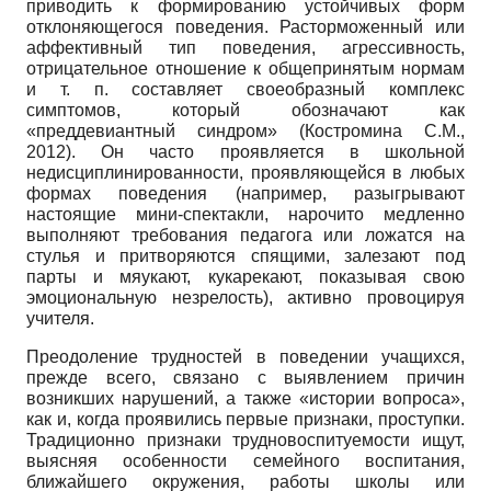
приводить к формированию устойчивых форм
отклоняющегося поведения. Расторможенный или
аффективный тип поведения, агрессивность,
отрицательное отношение к общепринятым нормам
и т. п. составляет своеобразный комплекс
симптомов, который обозначают как
«преддевиантный синдром» (Костромина С.М.,
2012). Он часто проявляется в школьной
недисциплинированности, проявляющейся в любых
формах поведения (например, разыгрывают
настоящие мини-спектакли, нарочито медленно
выполняют требования педагога или ложатся на
стулья и притворяются спящими, залезают под
парты и мяукают, кукарекают, показывая свою
эмоциональную незрелость), активно провоцируя
учителя.
Преодоление трудностей в поведении учащихся,
прежде всего, связано с выявлением причин
возникших нарушений, а также «истории вопроса»,
как и, когда проявились первые признаки, проступки.
Традиционно признаки трудновоспитуемости ищут,
выясняя особенности семейного воспитания,
ближайшего окружения, работы школы или