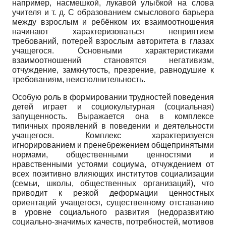
например, насмешкой, лукавой улыбкой на слова
учителя и т. д. С образованием смыслового барьера
между взрослым и ребёнком их взаимоотношения
начинают характеризоваться неприятием
требований, потерей взрослым авторитета в глазах
учащегося. Основными характеристиками
взаимоотношений становятся негативизм,
отчуждение, замкнутость, презрение, равнодушие к
требованиям, неисполнительность.
Особую роль в формировании трудностей поведения
детей играет и социокультурная (социальная)
запущенность. Выражается она в комплексе
типичных проявлений в поведении и деятельности
учащегося. Комплекс характеризуется
игнорированием и пренебрежением общепринятыми
нормами, общественными ценностями и
нравственными устоями социума, отчуждением от
всех позитивно влияющих институтов социализации
(семьи, школы, общественных организаций), что
приводит к резкой деформации ценностных
ориентаций учащегося, существенному отставанию
в уровне социального развития (недоразвитию
социально-значимых качеств, потребностей, мотивов