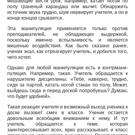
мешающие вести урок, например, катает ногой по
полу граненый карандаш или мычит. Обнаружить
источник звука трудно, шум нервирует учителя, и он в
конце концов срывается.
Эта манипуляция применяется только против
преподавателей, не обладающих выдержкой,
поскольку именно вспыльчивость и является
мишенью воздействия. Как было сказано ранее,
ученик знал, как отреагирует учитель, и добился того,
чего хотел.
Однако для любой манипуляции есть и контрмани­
пуляция. Например, такая. Учитель обращается к
нарушителю дисциплины: «Тебе, наверно, трудно,
сидя за партой, катать ногой стакан по полу. Может,
выйдешь сюда и перед доской попробуешь? Думаю,
что будет удобней».
Такая реакция учителя и возможный выход ученика к
доске вызовет смех в классе. Ученик остается
довольным всеобщим вниманием к нему. И тут
учитель обращается к теме, которая
заинтересовывает всех, ярко рассказывает, и класс