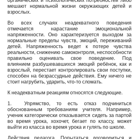
органических и психологических потребностей либо
мешают нормальной жизни окружающих детей и
взрослых.
Во всех случаях неадекватного поведения
отмечается нарастание эмоциональной
напряженности. Оно характеризуется выходом за
нормальные пределы чувств, эмоций, переживаний
детей. Напряженность ведет к потере чувства
реальности, снижению самоконтроля, неспособности
правильно оценивать свое поведение. Под
влиянием разбушевавшихся эмоций ребёнок, как и
взрослый, перестает контролировать свои поступки,
способен на безрассудные действия. Ему ничего не
стоит нагрубить, ударить, что-то сломать.
К неадекватным реакциям относятся следующие.
1. Упрямство, то есть отказ подчиниться
обоснованным требованиям учителя. Например,
ученик категорически отказывается сидеть за партой
во время урока, хохочет, бегает по классу, может
выйти из класса во время урока и гулять по школе.
Действия педагога. Попытаться договориться и