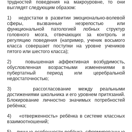
трудностей поведения на макроуровне, то они
выглядят следующим образом:
1)
недостатки в развитии эмоционально-волевой
сферы, вызванные незрелостью или
функциональной патологией лобных структур
головного мозга, отвечающих за контроль и
регуляцию поведения (например, ученик восьмого
класса совершает поступки на уровне учеников
пятого или шестого класса);
2)
повышенная аффективная возбудимость,
обусловленная возрастными изменениями в
пубертатный период или церебральной
недостаточностью;
3)
рассогласование между реальными
достижениями школьника и его уровнем притязаний.
Блокирование личностно значимых потребностей
ребёнка;
4)
«отверженность» ребёнка в системе классных
взаимоотношений;
5)
личные особенности ребёнка, сформированные