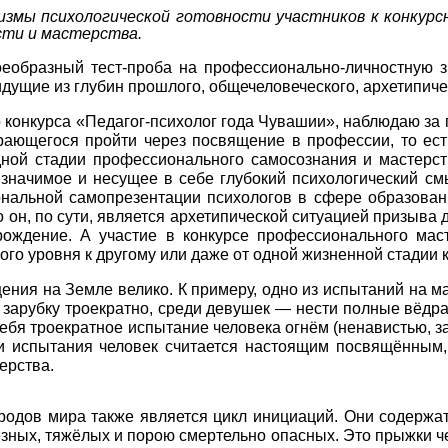
измы психологической готовности участников к конкур
сти и мастерства.
оеобразный тест-проба на профессионально-личностную з
идущие из глубин прошлого, общечеловеческого, архетипиче
 конкурса «Педагог-психолог года Чувашии», наблюдаю за 
ирающегося пройти через посвящение в профессии, то ест
дной стадии профессионального самосознания и мастерств
и значимое и несущее в себе глубокий психологический 
альной самопрезентации психологов в сфере образовани
то он, по сути, является архетипической ситуацией призы
рождение. А участие в конкурсе профессионального ма
го уровня к другому или даже от одной жизненной стадии к 
ния на Земле велико. К примеру, одно из испытаний на м
 зарубку троекратно, среди девушек — нести полные вёдра
себя троекратное испытание человека огнём (ненавистью, з
и испытания человек считается настоящим посвящённым,
ерства.
родов мира также является цикл инициаций. Они содержа
зных, тяжёлых и порою смертельно опасных. Это прыжки че