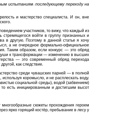
сным испытаниям
последующему переходу на
i
релость и мастерство специалиста. И он, вне
ского.
поведением участников, то вижу, что каждый из
ь стремящегося войти в группу признанных и
а в другую. Поэтому в данной статье я хочу
смысл, а не очередное формально-официальное
я. Таким образом, если конкурс — это обряд
ва души к трансформации — изменению в высших
стерства — это современный обряд перехода
другой, как следствие.
астерство среди чувашских парней — в полной
, используя коромысло, и не расплескать воду.
авистью социальной среды), водой (забвением)
 то есть инициированным и достигшим высот
т многообразные сюжеты прохождения героем
рез ярко горящий костёр, пребывание в лесу у