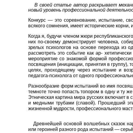
В своей статье автор раскрывает механ
новый уровень профессиональной деятельно
Конкурс
—
это соревнование, испытание, св
всякого сомнения, имеет исторические корни, 
Когда я, будучи членом жюри республиканского
них по-своему демонстрирует человека, соб
зрелых психологов на основе перехода из о
рассмотреть это событие как ар- хетипическ
мероприятие со знакомой формой профессион
посвящения (инициации, принятия в группу), 
целях, проходящему через испытание и воз
педагога-психолога от одного профессионально
Разнообразие форм испытаний во имя посвяще
темноте точно попасть топором в одну и ту же
Этническая картина мира русских включает в 
и медными трубами (славой). Прошедший эт
жизненной мудрости, профессионального маст
Древнейшей основой волшебных сказок на
или героиней разного рода испытаний — серьё