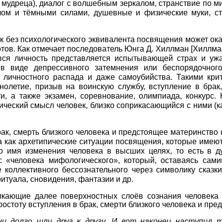
 мудреца), диалог с волшебным зеркалом, странствие по 
злом и тёмными силами, душевные и физические муки, с
ек без психологического эквивалента посвящения может ока
готов. Как отмечает последователь Юнга Д. Хиллман
[
Хиллма
 вся личность представляется испытывающей страх и ужа
 в виде депрессивного затемнения или беспорядочног
 личностного распада и даже самоубийства. Такими кри
нолетие, призыв на воинскую службу, вступление в брак
ти, а также экзамен, соревнование, олимпиада, конкурс
ический смысл человек, близко соприкасающийся с ними (
к, смерть близкого человека и предстоящее материнство 
а как архетипические ситуации посвящения, которые име
 имя изменения человека в высших целях, то есть в дух
«человека мифологического», который, оставаясь сами
 коллективного бессознательного через символику сказки,
итуала, сновидения, фантазии и др.
икающие далее поверхностных слоёв сознания человека 
стоту вступления в брак, смерти близкого человека и пре
ни долго шли друг к другу. И вот наконец наступил 