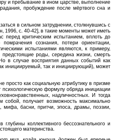
миру и пребывание в ином царстве, выполнение
традания, пробуждение после мёртвого сна и
заться в сильном затруднении, столкнувшись с
н, 1996
, с. 40-42]
, в такие моменты может иметь
с перед критическим испытанием, вплоть до
о помрачения сознания, потери ориентации,
тическими испытаниями являются, к примеру,
, предстоящие роды, середина жизни, смерть
. Но в случае восприятия данных событий как
как инициируемый, так и инициирующий), может
не просто как социальную атрибутику в призме
ют психологическую формулу обряда инициации
овно­нравственных, надличностных. И тогда
м собой, получает возможность максимально
 мифа, басни, притчи, эпоса, драмы, поэзии,
в глубины коллективного бессознательного и
дстоящего материнства.
тот миг, когда юноша должен был впервые