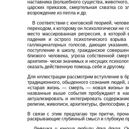
наставника (волшебного существа, животного,
царских приказов, смертельная схватка со 
возрождение из пепла и др.
В соответствии с юнговской теорией, челов
переходом, к которому он психологически не 
место массированная регрессия, в которой
падения и острого психотичес­кого взрыва
галлюцинаторных голосов, дающих указания,
поступление в школу, гражданское совершен
близкого человека, угроза собственной смер
архетипи- чески значимых и несущих психолог
оказать действенную помощь себе и другому.
Для иллюстрации рассмотрим вступление в бра
традиционного, обыденного сознания людей, 
«старая жизнь — смерть — новая жизнь» во
названные выше события пробуждают в нас 
актуализировать и интегрировать содержание
религии, живописи, архитектуры, философии, р
В связи с этим предлагаю три притчи, прон
раскрывающие глубинный смысл и глубокую про
Девушка и юноша любили друг друга. О