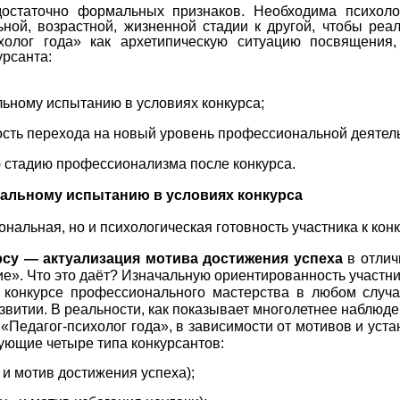
достаточно формальных признаков. Необходима психоло
ной, возрастной, жизненной стадии к другой, чтобы реал
сихолог года» как архетипическую ситуацию посвящени
урсанта:
льному испытанию в условиях конкурса;
ость перехода на новый уровень профессиональной деятель
 стадию профессионализма после конкурса.
нальному испытанию
в условиях конкурса
нальная, но и психологическая готовность участника к кон
рсу — актуализация мотива достижения успеха
в отлич
тие». Что это даёт? Изначальную ориентированность участ
в конкурсе профессионального мастерства в любом случа
итии. В реальности, как показывает многолетнее наблюде
«Педагог-психолог года», в зависимости от мотивов и уста
ующие четыре типа конкурсантов:
 и мотив достижения успеха);