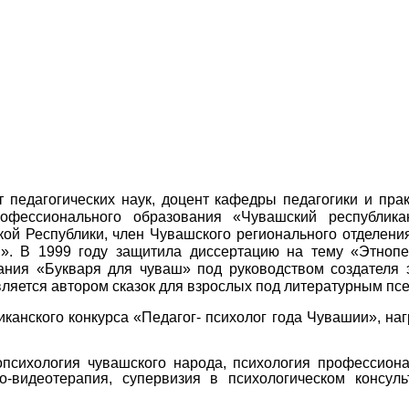
т педагогических наук, доцент кафедры педагогики и пр
офессионального образования «Чувашский республика
ой Республики, член Чувашского регионального отделен
». В 1999 году защитила диссертацию на тему «Этнопед
ия «Букваря для чуваш» под руководством создателя эт
вляется автором сказок для взрослых под литературным пс
анского конкурса «Педагог- психолог года Чувашии», на
нопсихология чувашского народа, психология профессиона
но-видеотерапия, супервизия в психологическом консуль