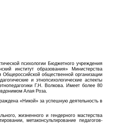
актической психологии Бюджетного учреждения
нский институт образования» Министерства
ия Общероссийской общественной организации
агогические и этнопсихологические аспекты
нопеда­гогики Г.Н. Волкова. Имеет более 80
евдонимом Алая Роза.
граждена «Никой» за успешную деятельность в
льного, жизненного и гендерного мастерства
тировании, метаконсультирова­ние педагогов-