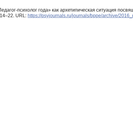
«Педагог-психолог года» как архетипическая ситуация посв
, 14–22. URL:
https://psyjournals.ru/journals/bppe/archive/201