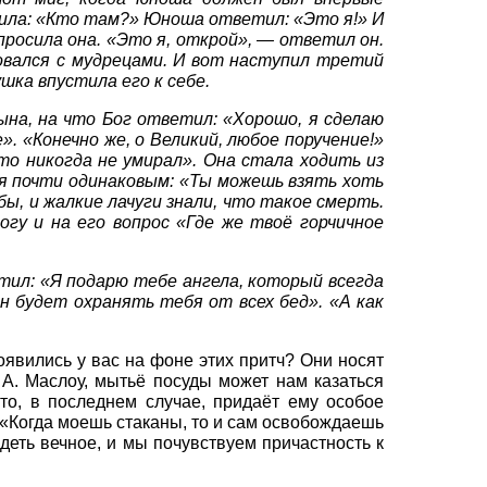
осила: «Кто там?» Юноша ответил: «Это я!» И
росила она. «Это я, открой», — ответил он.
товался с мудрецами. И вот наступил третий
шка впустила его к себе.
на, на что Бог ответил: «Хорошо, я сделаю
. «Конечно же, о Великий, любое поручение!»
то никогда не умирал». Она стала ходить из
лся почти одинаковым: «Ты можешь взять хоть
бы, и жалкие лачуги знали, что такое смерть.
гу и на его вопрос «Где же твоё горчичное
етил: «Я подарю тебе ангела, который всегда
н будет охранять тебя от всех бед». «А как
оявились у вас на фоне этих притч? Они носят
А. Мас­лоу, мытьё посуды может нам казаться
о, в последнем случае, придаёт ему особое
: «Когда моешь стаканы, то и сам освобождаешь
еть вечное, и мы почувствуем причастность к