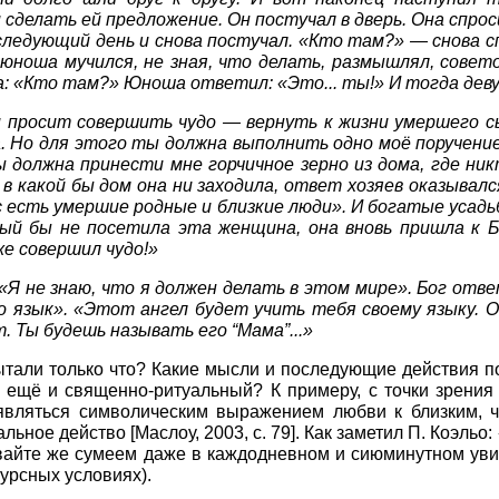
и сделать ей предложение. Он постучал в дверь. Она спр
следующий день и снова постучал. «Кто там?» — снова сп
ь юноша мучился, не зная, что делать, размышлял, сове
ла: «Кто там?» Юноша ответил: «Это... ты!» И тогда деву
 просит совершить чудо — вернуть к жизни умершего сы
. Но для этого ты должна выполнить одно моё поручение»
должна принести мне горчичное зерно из дома, где ник
 в какой бы дом она ни заходила, ответ хозяев оказыва
с есть умершие родные и близкие люди». И богатые усадь
рый бы не посетила эта женщина, она вновь пришла к Бо
же совершил чудо!»
 «Я не знаю, что я должен делать в этом мире». Бог отв
о язык». «Этот ангел будет учить тебя своему языку. О
т. Ты будешь называть его “Мама”...»
ытали только что? Какие мысли и последующие действия п
ещё и священно-ритуальный? К примеру, с точки зрения 
являться символическим выражением любви к близким, чт
ральное действо
[
Маслоу, 2003
, с. 79]
. Как заметил П. Коэльо
авайте же сумеем даже в каждодневном и сиюминутном увид
урсных условиях).