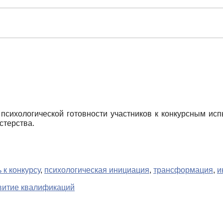
 психологической готовности участников к конкурсным и
стерства.
 к конкурсу
,
психологическая инициация
,
трансформация
,
и
звитие квалификаций