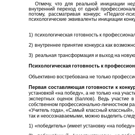
Отмечу, что для реальной инициации не
внутренний переход от одной профессиональ
потому, рассматривая конкурс «Педагог-п
психологические эквиваленты инициации конк
1)
психологическая готовность к профессиона
2)
внутреннее принятие конкурса как возможн
3)
реальная трансформация и выход на новую
Психологическая готовность
к профессио
Объективно востребована не только профессио
Первая составляющая готовности к конку
установкой «на победу», а не только «на учас
экспертных оценок (баллов). Ведь участие 
собственном профессионально-личностном разв
«Учитель года», «Самый классный классный», 
так и неосозна­ваемыми, можно выделить след
1)
«победитель» (имеет установку «на победу»