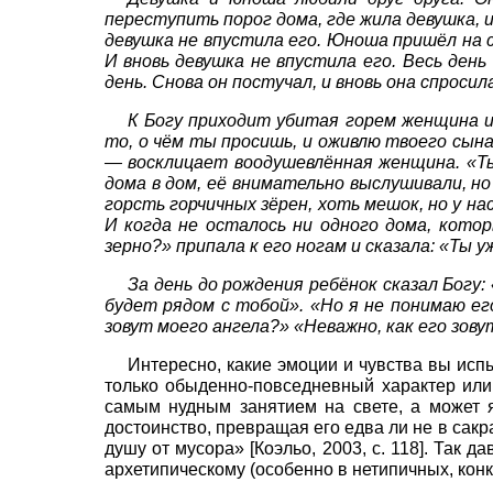
переступить порог дома, где жила девушка, 
девушка не впустила его. Юноша пришёл на 
И вновь девушка не впустила его. Весь ден
день. Снова он постучал, и вновь она спроси
К Богу приходит убитая горем женщина и
то, о чём ты просишь, и оживлю твоего сына
— восклицает воодушевлённая женщина. «Ты 
дома в дом, её внимательно выслушивали, но
горсть горчичных зёрен, хоть мешок, но у на
И когда не осталось ни одного дома, кото
зерно?» припала к его ногам и сказала: «Ты у
За день до рождения ребёнок сказал Богу:
будет рядом с тобой». «Но я не понимаю ег
зовут моего ангела?» «Неважно, как его зову
Интересно, какие эмоции и чувства вы исп
только обыденно-повседневный характер или 
самым нудным занятием на свете, а может 
достоинство, превращая его едва ли не в сак
душу от мусора»
[
Коэльо, 2003
, с. 118]
. Так д
архетипическому (особенно в нетипичных, конк