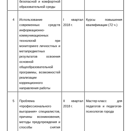
безопасной и комфортной
образовательной среды
4
Использование
I
квартал
Курсы повышения
современных средств
2018 г.
квалификации (72 ч.)
информационно-
коммуникационных
технологий при
мониторинге личностных и
метапредметных
результатов освоения
основной
общеобразовательной
программы, возможностей
реализации
коррекционного
направления работы
5
Проблема
II
квартал
Мастер-класс для
«профессионального
2018 г.
педагогов и педагогов-
выгорания» специалистов,
психологов города
причины возникновения,
методы предупреждения и
способы снятия