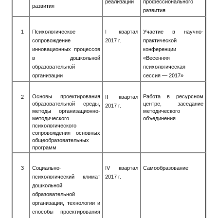
реализации
профессионального
развития
развития
1
Психологическое
I
квартал
Участие в научно-
сопровождение
2017 г.
практической
инновационных процессов
конференции
в дошкольной
«Весенняя
образовательной
психологическая
организации
сессия — 2017»
Основы проектирования
Работа в ресурсном
2
II
квартал
образовательной среды,
центре, заседание
2017 г.
методы организационно-
методического
методического
объединения
психологического
сопровождения основных
общеобразовательных
программ
3
Социально-
IV
квартал
Самообразование
психологический климат
2017 г.
дошкольной
образовательной
организации, технологии и
способы проектирования