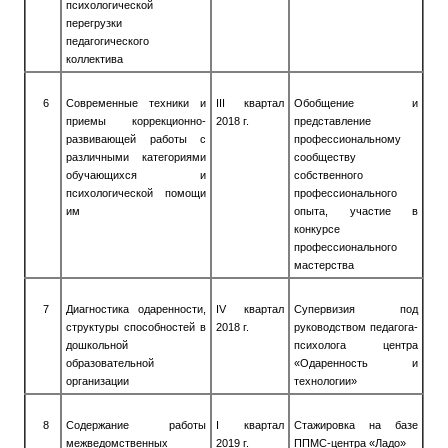
психологической
перегрузки
педагогического
коллектива
6
Современные техники и
III
квартал
Обобщение и
приемы коррекцион­но-
2018 г.
представление
развивающей работы с
профессиональному
различными категориями
сообществу
обучающихся и
собственного
психологической помощи
профессионального
им
опыта, участие в
конкурсе
профессионального
мастерства
7
Диагностика одаренности,
IV
квартал
Супервизия под
структуры способностей в
2018 г.
руководством педагога-
дошкольной
психолога центра
образовательной
«Одаренность и
организации
технологии»
8
Содержание работы
I
квартал
Стажировка на базе
межведомственных
2019 г.
ППМС-центра «Ладо»