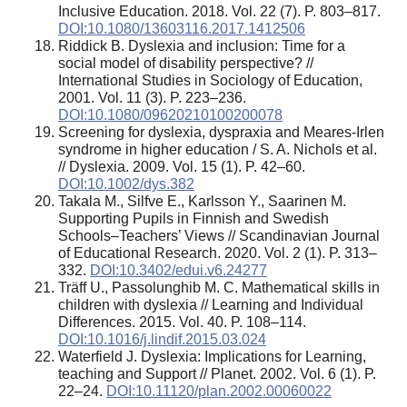
Inclusive Education. 2018. Vol. 22 (7). P. 803–817.
DOI:10.1080/13603116.2017.1412506
Riddick B. Dyslexia and inclusion: Time for a
social model of disability perspective? //
International Studies in Sociology of Education,
2001. Vol. 11 (3). P. 223–236.
DOI:10.1080/09620210100200078
Screening for dyslexia, dyspraxia and Meares‐Irlen
syndrome in higher education / S. A. Nichols et al.
// Dyslexia. 2009. Vol. 15 (1). P. 42–60.
DOI:10.1002/dys.382
Takala M., Silfve E., Karlsson Y., Saarinen M.
Supporting Pupils in Finnish and Swedish
Schools–Teachers’ Views // Scandinavian Journal
of Educational Research. 2020. Vol. 2 (1). P. 313–
332.
DOI:10.3402/edui.v6.24277
Träff U., Passolunghib M. C. Mathematical skills in
children with dyslexia // Learning and Individual
Differences. 2015. Vol. 40. P. 108–114.
DOI:10.1016/j.lindif.2015.03.024
Waterfield J. Dyslexia: Implications for Learning,
teaching and Support // Planet. 2002. Vol. 6 (1). P.
22–24.
DOI:10.11120/plan.2002.00060022