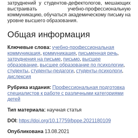
затруднений у студентов-дефектологов, мешающих
выстраивать учебно-профессиональную
коммуникацию, обучаться академическому письму на
уровне высшего образования.
Общая информация
Ключевые слова:
учебно-профессиональная
коммуникация
,
коммуникация
,
письменная речь
,
затруднения на письме
,
письмо
,
высшее
образование
,
высшее образование по психологии
,
студенты
,
студенты-педагоги
,
студенты-психологи
,
дислексия
Рубрика издания:
Профессиональная подготовка
специалистов к работе с различными категориями
детей
Тип материала:
научная статья
DOI:
https://doi.org/10.17759/bppe.2021180109
Опубликована
13.08.2021