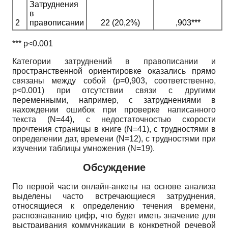
Затруднения
в
2
правописании
22 (20,2%)
,903***
***
p
<
0.001
Категории затруднений в правописании и
пространственной ориентировке оказались прямо
связаны между собой
(p=0,903,
соответственно,
p
<
0.001)
при отсутствии связи с другими
переменными, например, с затруднениями в
нахождении ошибок при проверке написанного
текста
(N=44),
с недостаточностью скорости
прочтения страницы в книге
(N=41),
с трудностями в
определении дат, времени
(N=12),
с трудностями при
изучении таблицы умножения
(N=19).
Обсуждение
По первой части онлайн-анкеты на основе анализа
выделены часто встречающиеся затруднения,
относящиеся к определению течения времени,
распознаванию цифр, что будет иметь значение для
выстраивания коммуникации в конкретной речевой