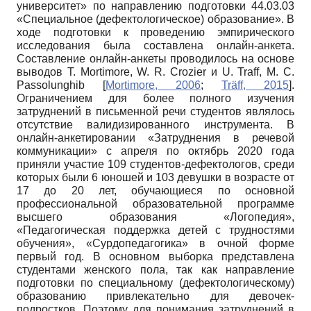
университет» по направлению подготовки 44.03.03
«Специальное (дефектологическое) образование». В
ходе подготовки к проведению эмпирического
исследования была составлена онлайн-анкета.
Составление онлайн-анкеты проводилось на основе
выводов
T. Mortimore, W. R. Crozier
и
U. Traff, M. C.
Passolunghib
[
Mortimore, 2006
;
Träff, 2015
]
.
Ограничением для более полного изучения
затруднений в письменной речи студентов являлось
отсутствие валидизированного инструмента. В
онлайн-анкетировании «Затруднения в речевой
коммуникации» с апреля по октябрь 2020 года
приняли участие 109 студентов-дефектологов, среди
которых были 6 юношей и 103 девушки в возрасте от
17 до 20 лет, обучающиеся по основной
профессиональной образовательной программе
высшего образования «Логопедия»,
«Педагогическая поддержка детей с трудностями
обучения», «Сурдопедагогика» в очной форме
первый год. В основном выборка представлена
студентами женского пола, так как направление
подготовки по специальному (дефектологическому)
образованию привлекательно для девочек-
подростков. Поэтому для понимания затруднений в