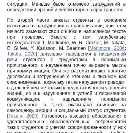
ситуации. Меньше было отмечено затруднений в
определении правой и левой сторон в пространстве.
По второй части анкеты студенты в основном
испытывают затруднения в правописании, при этом
нечасто замечают свои ошибки в написанном тексте
при проверке. Вместе с тем, зарубежные
исследователи
T. Mortimore, W. R. Crozier, M. Takala,
E. Silfver, Y. Karlsson, M. Saarinen
[
Mortimore, 2006
;
Takala, 2020
]
связывают нарушения в письменной
речи студентов с трудностями в понимании
прочитанного, с неумением точно выразить мысль
при коммуникации. Они же рассматривают понятие
дислексии и затруднения с чтением и письмом как
синонимичные, поскольку такие нарушения приводят
в дальнейшем не только к недостаточности усвоения
знаний, но и к нарушениям в устной и письменной
коммуникации, к нарушениям понимания
прочитанного, а также оказывают влияние на
самооценку, эмоции и социальный статус студентов
[
Takala, 2020
]
. Готовность высшего образования к
удовлетворению образовательных потребностей
таких студентов с учетом сформированности у них
различных компенсаторных стратегий требует