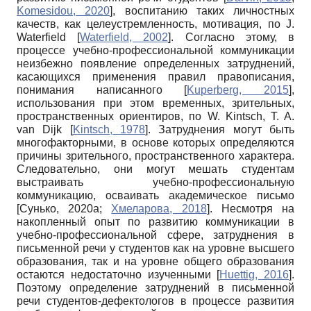
Komesidou, 2020
]
, воспитанию таких личностных
качеств, как целеустремленность, мотивация, по
J.
Waterfield
[
Waterfield, 2002
]
. Согласно этому, в
процессе учебно-профессиональной коммуникации
неизбежно появление определенных затруднений,
касающихся применения правил правописания,
понимания написанного
[
Kuperberg, 2015
]
,
использования при этом временных, зрительных,
пространственных ориентиров, по
W. Kintsch, T. A.
van Dijk
[
Kintsch, 1978
]
. Затруднения могут быть
многофакторными, в основе которых определяются
причины зрительного, пространственного характера.
Следовательно, они могут мешать студентам
выстраивать учебно-профессиональную
коммуникацию, осваивать академическое письмо
[
Сунько, 2020а
;
Хмеларова, 2018
]
. Несмотря на
накопленный опыт по развитию коммуникации в
учебно-профессиональной сфере, затруднения в
письменной речи у студентов как на уровне высшего
образования, так и на уровне общего образования
остаются недостаточно изученными
[
Huettig, 2016
]
.
Поэтому определение затруднений в письменной
речи студентов-дефектологов в процессе развития