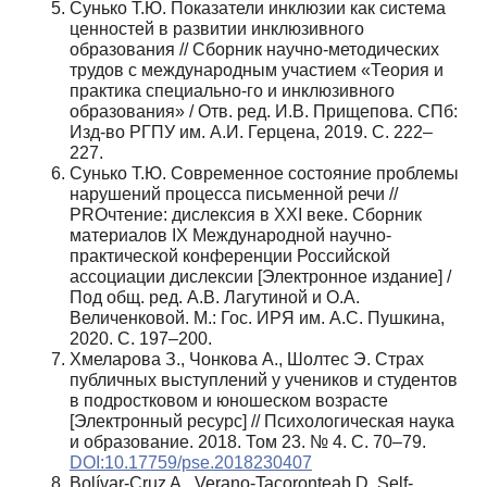
Сунько Т.Ю. Показатели инклюзии как система
ценностей в развитии инклюзивного
образования // Сборник научно-методических
трудов с международным участием «Теория и
практика специально-го и инклюзивного
образования» / Отв. ред. И.В. Прищепова. СПб:
Изд-во РГПУ им. А.И. Герцена, 2019. С. 222–
227.
Сунько Т.Ю. Современное состояние проблемы
нарушений процесса письменной речи //
PROчтение: дислексия в XXI веке. Сборник
материалов IХ Международной научно-
практической конференции Российской
ассоциации дислексии [Электронное издание] /
Под общ. ред. А.В. Лагутиной и О.А.
Величенковой. М.: Гос. ИРЯ им. А.С. Пушкина,
2020. С. 197–200.
Хмеларова З., Чонкова А., Шолтес Э. Страх
публичных выступлений у учеников и студентов
в подростковом и юношеском возрасте
[Электронный ресурс] // Психологическая наука
и образование. 2018. Том 23. № 4. С. 70–79.
DOI:10.17759/pse.2018230407
Bolívar-Cruz A., Verano-Tacoronteab D. Self-