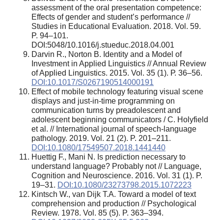
assessment of the oral presentation competence:
Effects of gender and student’s performance //
Studies in Educational Evaluation. 2018. Vol. 59.
P. 94–101.
DOI:5048/10.1016/j.stueduc.2018.04.001
Darvin R., Norton B. Identity and a Model of
Investment in Applied Linguistics // Annual Review
of Applied Linguistics. 2015. Vol. 35 (1). Р. 36–56.
DOI:10.1017/S0267190514000191
Effect of mobile technology featuring visual scene
displays and just-in-time programming on
communication turns by preadolescent and
adolescent beginning communicators / C. Holyfield
et al. // International journal of speech-language
pathology. 2019. Vol. 21 (2). P. 201–211.
DOI:10.1080/17549507.2018.1441440
Huettig F., Mani N. Is prediction necessary to
understand language? Probably not // Language,
Cognition and Neuroscience. 2016. Vol. 31 (1). P.
19–31.
DOI:10.1080/23273798.2015.1072223
Kintsch W., van Dijk T.A. Toward a model of text
comprehension and production // Psychological
Review. 1978. Vol. 85 (5). P. 363–394.