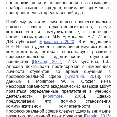
постановки цели и планирования высказывания,
подбора языковых средств, понимания временных,
пространственных представлений и др.
Проблему развития личностных профессионально
важных качеств студентов-психологов, среди
которых есть и коммуникативные, в настоящее
время рассматривают М.В. Ермолаева, Е.И. Исаев,
Д.В. Лубовский
[
Ермолаева, 2020
]
.
В исследовании
Н.Н. Нечаева уделяется внимание коммуникативной
компетентности, которая способствует развитию
профессиональной идентичности студентов-
лингвистов
[
Нечаев, 2017
]
.
И.Ю. Кулагина, Е.В.
Апасова показывают противоречия в изменениях
личности студентов во время обучения в
профессиональной сфере
[
Кулагина, 2018
]
. По
данным
T. Mortimore, W. R. Crozier,
из-за
несформированности академических навыков могут
появиться определенные препятствия в учебной
деятельности
[
Mortimore, 2006
]
. Однако
предполагаем, что помимо становления
коммуникативной компетентности в
профессиональной сфере следует уделять внимание
развитию письменной речи студентов
[
Darvin, 2015
;