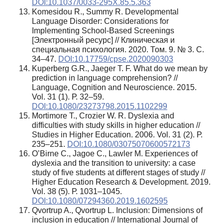
DOI:10.1037/0033-295X.85.5.363
Komesidou R., Summy R. Developmental
Language Disorder: Considerations for
Implementing School-Based Screenings
[Электронный ресурс] // Клиническая и
специальная психология. 2020. Том. 9. № 3. С.
34–47.
DOI:10.17759/cpse.2020090303
Kuperberg G.R., Jaeger T. F. What do we mean by
prediction in language comprehension? //
Language, Cognition and Neuroscience. 2015.
Vol. 31 (1). Р. 32–59.
DOI:10.1080/23273798.2015.1102299
Mortimore T., Crozier W. R. Dyslexia and
difficulties with study skills in higher education //
Studies in Higher Education. 2006. Vol. 31 (2). Р.
235–251.
DOI:10.1080/03075070600572173
O’Birne C., Jagoe C., Lawler M. Experiences of
dyslexia and the transition to university: a case
study of five students at different stages of study //
Higher Education Research & Development. 2019.
Vol. 38 (5). Р. 1031–1045.
DOI:10.1080/07294360.2019.1602595
Qvortrup A., Qvortrup L. Inclusion: Dimensions of
inclusion in education // International Journal of