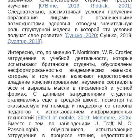
изучения
[
O’Birne, 2019
;
Riddick, 2001
]
.
Следовательно, рассматривая условия получения
образования лицами с ограниченными
возможностями здоровья, отводим значительную
роль структурной модели, в которой эти условия
получат свое развитие
[
Сунько, 2020
;
Сунько, 2019
;
Qvortrup, 2018
]
.
Интересно, что, по мнению
T. Mortimore, W. R. Crozier,
затруднения в учебной деятельности, которые
испытывают британские студенты, обусловлены
несформированностью академических навыков,
которые, в том числе, включают недостаточное
владение конспектированием, неумение составлять
эссе и выражать мысли в письменной и устной
формах. С данными затруднениями студенты
сталкивались еще в средней школе, несмотря на
оказываемую им помощь и поддержку со стороны
педагогов с использованием информационных
технологий
[
Effect of mobile, 2019
;
Mortimore, 2006
]
.
Вместе с тем, по наблюдениям
U. Traff, M. C.
Passolunghib,
обучающиеся, испытывающие
затруднения в процессе чтения, недостаточно