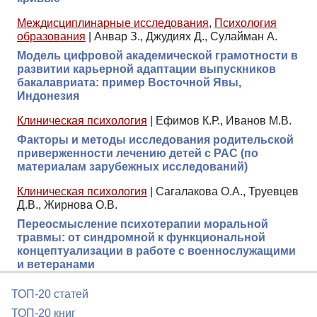
Междисциплинарные исследования
,
Психология
образования
|
Анвар З., Джудиях Д., Сулайман А.
Модель цифровой академической грамотности в
развитии карьерной адаптации выпускников
бакалавриата: пример Восточной Явы,
Индонезия
Клиническая психология
|
Ефимов К.Р., Иванов М.В.
Факторы и методы исследования родительской
приверженности лечению детей с РАС (по
материалам зарубежных исследований)
Клиническая психология
|
Сагалакова О.А., Труевцев
Д.В., Жирнова О.В.
Переосмысление психотерапии моральной
травмы: от синдромной к функциональной
концептуализации в работе с военнослужащими
и ветеранами
ТОП-20 статей
ТОП-20 книг