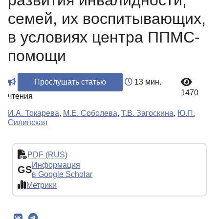
развития инвалидности,
семей, их воспитывающих,
в условиях центра ППМС-
помощи
Прослушать статью
13 мин.
1470
чтения
И.А. Токарева
,
М.Е. Соболева
,
Т.В. Загоскина
,
Ю.П.
Силинская
PDF (RUS)
Информация
GS
в Google Scholar
Метрики