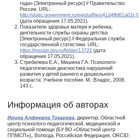
года» [Электронный ресурс] // Правительство
России. URL:
http://static.government.ru/media/files/41d4ffd61a02c
(дата обращения 17.05.2021).
Показатели здоровья матери и ребенка,
деятельности службы охраны детства
[Электронный ресурс] // Федеральная служба
государственной статистики. URL:
https://rosstat.gov.ru/folder/13721
(дата
обращения 17.05.2021).
Стребелева Е.А., Мишина Г.А. Психолого-
педагогическая диагностика нарушений
развития у детей раннего и дошкольного
возраста: Учебное пособие. М.: Владос, 2008.
143 с.
Информация об авторах
Ирина Алфеевна Токарева,
директор, Областной
центр психолого-педагогической, медицинской и
социальной помощи (БУ ВО «Областной центр
ППМСП»),, Вологда, Российская Федерация, ORCID: