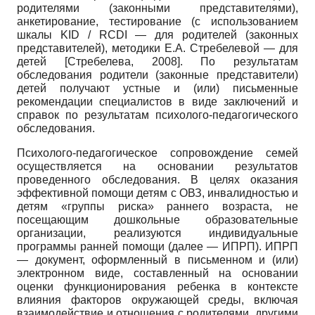
родителями (законными представителями),
анкетирование, тестирование (с использованием
шкалы
KID
/
RCDI
— для родителей (законных
представителей), методики Е.А. Стребелевой — для
детей
[
Стребелева, 2008
]
. По результатам
обследования родители (законные представители)
детей получают устные и (или) письменные
рекомендации специалистов в виде заключений и
справок по результатам психолого-педагогического
обследования.
Психолого-педагогическое сопровождение семей
осуществляется на основании результатов
проведенного обследования. В целях оказания
эффективной помощи детям с ОВЗ, инвалидностью и
детям «группы риска» раннего возраста, не
посещающим дошкольные образовательные
организации, реализуются индивидуальные
программы ранней помощи (далее — ИПРП). ИПРП
— документ, оформленный в письменном и (или)
электронном виде, составленный на основании
оценки функционирования ребенка в контексте
влияния факторов окружающей среды, включая
взаимодействие и отношения с родителями, другими