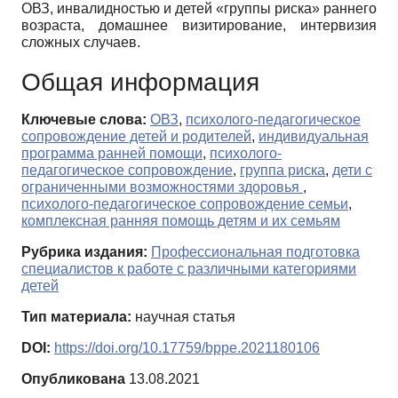
ОВЗ, инвалидностью и детей «группы риска» раннего
возраста, домашнее визитирование, интервизия
сложных случаев.
Общая информация
Ключевые слова:
ОВЗ
,
психолого-педагогическое
сопровождение детей и родителей
,
индивидуальная
программа ранней помощи
,
психолого-
педагогическое сопровождение
,
группа риска
,
дети с
ограниченными возможностями здоровья
,
психолого-педагогическое сопровождение семьи
,
комплексная ранняя помощь детям и их семьям
Рубрика издания:
Профессиональная подготовка
специалистов к работе с различными категориями
детей
Тип материала:
научная статья
DOI:
https://doi.org/10.17759/bppe.2021180106
Опубликована
13.08.2021