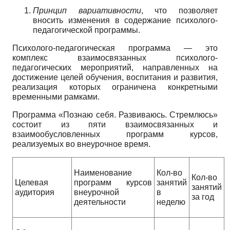
Принцип вариативности
, что позволяет
вносить изменения в содержание психолого-
педагогической программы.
Психолого-педагогическая программа — это
комплекс взаимосвязанных психолого-
педагогических мероприятий, направленных на
достижение целей обучения, воспитания и развития,
реализация которых ограничена конкретными
временными рамками.
Программа «Познаю себя. Развиваюсь. Стремлюсь»
состоит из пяти взаимосвязанных и
взаимообусловленных программ курсов,
реализуемых во внеурочное время.
Наименование
Кол-во
Кол-во
Целевая
программ курсов
занятий
занятий
аудитория
внеурочной
в
за год
деятельности
неделю