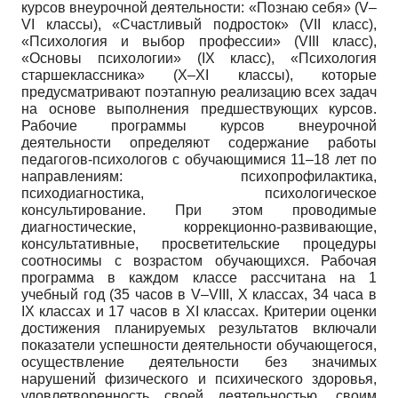
курсов внеурочной деятельности: «Познаю себя» (V–
VI классы), «Счастливый подросток» (VII класс),
«Психология и выбор профессии» (VIII класс),
«Основы психологии» (IX класс), «Психология
старшеклассника» (X–XI классы), которые
предусматривают поэтапную реализацию всех задач
на основе выполнения предшествующих курсов.
Рабочие программы курсов внеурочной
деятельности определяют содержание работы
педагогов-психологов с обучающимися 11–18 лет по
направлениям: психопрофилактика,
психодиагностика, психологическое
консультирование. При этом проводимые
диагностические, коррекционно-развивающие,
консультативные, просветительские процедуры
соотносимы с возрастом обучающихся. Рабочая
программа в каждом классе рассчитана на 1
учебный год (35 часов в V–VIII, X классах, 34 часа в
IX классах и 17 часов в XI классах. Критерии оценки
достижения планируемых результатов включали
показатели успешности деятельности обучающегося,
осуществление деятельности без значимых
нарушений физического и психического здоровья,
удовлетворенность своей деятельностью, своим