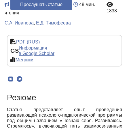
Прослушать статью
48 мин.
1838
чтения
С.А. Иванова
,
Е.Д. Тимофеева
PDF (RUS)
Информация
GS
в Google Scholar
Метрики
Резюме
Статья представляет опыт проведения
развивающей психолого-педагогической программы
под общим названием «Познаю себя. Развиваюсь.
Стремлюсь», включающей пять взаимосвязанных