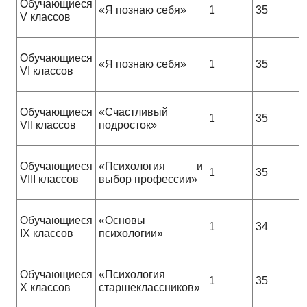
Обучающиеся
«Я познаю себя»
1
35
V классов
Обучающиеся
«Я познаю себя»
1
35
VI классов
Обучающиеся
«Счастливый
1
35
VII классов
подросток»
Обучающиеся
«Психология и
1
35
VIII классов
выбор профессии»
Обучающиеся
«Основы
1
34
IX классов
психологии»
Обучающиеся
«Психология
1
35
X классов
старшеклассников»