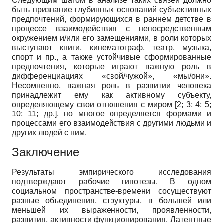
Следующим шагом в анализе таких связей должно
быть признание глубинных оснований субъективных
предпочтений, формирующихся в раннем детстве в
процессе взаимодействия с непосредственным
окружением и/или его замещениями, в роли которых
выступают книги, кинематограф, театр, музыка,
спорт и пр., а также устойчивые сформированные
предпочтения, которые играют важную роль в
дифференциациях «свой/чужой», «мы/они».
Несомненно, важная роль в развитии человека
принадлежит ему как активному субъекту,
определяющему свои отношения с миром [2; 3; 4; 5;
10; 11; др.], но многое определяется формами и
процессами его взаимодействия с другими людьми и
других людей с ним.
Заключение
Результаты эмпирического исследования
подтверждают рабочие гипотезы. В одном
социальном пространстве-времени сосуществуют
разные объединения, структуры, в большей или
меньшей их выраженности, проявленности,
развития, активности функционирования. Латентные