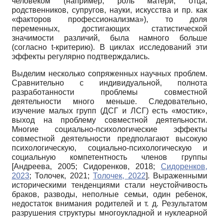
человеком (например, роль матери, отца,
родственников, супругов, науки, искусства и пр. как
«факторов профессионализма»), то доля
переменных, достигающих статистической
значимости различий, была намного больше
(согласно t-критерию). В циклах исследований эти
эффекты регулярно подтверждались.
Выделим несколько сопряженных научных проблем.
Сравнительно с индивидуальной, полнота
разработанности проблемы совместной
деятельности много меньше. Следовательно,
изучение малых групп (ДСГ и ЛСГ) есть «мостик»,
выход на проблему совместной деятельности.
Многие социально-психологические эффекты
совместной деятельности предполагают высокую
психологическую, социально-психологическую и
социальную компетентность членов группы
[
Андреева, 2005
;
Сидоренков, 2018
;
Сидоренков,
2023
;
Толочек, 2021
;
Толочек, 2022
]
. Выраженными
историческими тенденциями стали неустойчивость
браков, разводы, неполные семьи, один ребенок,
недостаток внимания родителей и т. д. Результатом
разрушения структуры многоукладной и нуклеарной