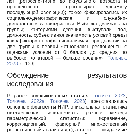
лет (ретроспективно до актуального возраста и
проспективно — прогнозируя динамику
последующей эволюции); также фиксировались их
социально-демографические и служебно-
должностные характеристики. Выборка делилась на
группы; критериями деления выступали пол,
должность, субъективная значимость условий среды
как «факторов профессионализма»; при делении на
две группы к первой «относились респонденты с
оценками условий от 0 баллов до средних по
выборке, ко второй — больше средних»
[
Толочек,
2023
, с. 133]
.
Обсуждение результатов
исследования
В ранее опубликованных статьях
[
Толочек, 2022
;
Толочек, 2022а
;
Толочек, 2023
]
представлялись
основные фрагменты НИР: описательная статистика
(позволяющая использовать разные методы
параметрической статистики: t-сравнение,
корреляционный, факторный, множественный
регрессионный анализ и др.), а также — ожидаемые