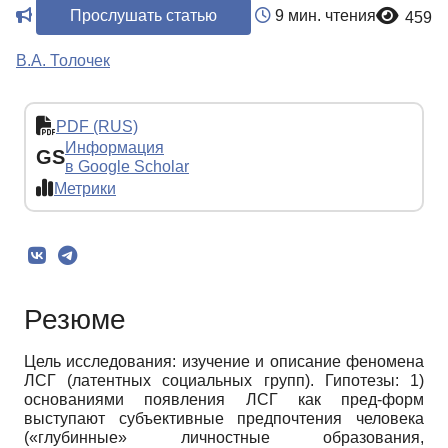
Прослушать статью
9 мин. чтения
459
В.А. Толочек
PDF (RUS)
Информация
GS
в Google Scholar
Метрики
Резюме
Цель исследования: изучение и описание феномена
ЛСГ (латентных социальных групп). Гипотезы: 1)
основаниями появления ЛСГ как пред-форм
выступают субъективные предпочтения человека
(«глубинные» личностные образования,