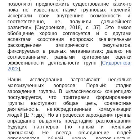
позволяют предположить существование каких-то
пока не известных науке групповых явлений,
исчерпали свои внутренние возможности и,
соответственно, не получили дальнейшего
развития»
[
Сидоренков, 2018
, с. 37]
. Это емкое
обобщение хорошо согласуется и с другими
аспектами «состояния вопроса»: значительным
расхождением эмпирических результатов,
фиксируемых в разных метаанализах; далеко не
согласованными, разными критериями оценки
эффективности деятельности групп
[
Сидоренков,
2023
]
.
Наши исследования затрагивают несколько
малоизученных вопросов. Первый: стадия
зарождения группы. В «классических» концепциях
постулируется, что триггерами формирования
группы выступают общая цель, совместная
деятельность, непосредственные коммуникации
людей [1; 7; др.]. Но в процессах зарождения группы
оправданно выделять предстадию распознавания
будущих партнеров (по явным и неявным
признакам). Не всегда объединение людей
определяется общей целью, деятельностью,