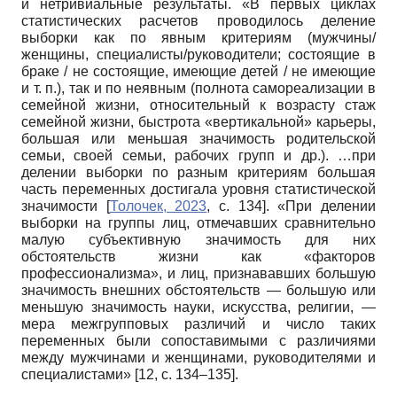
и нетривиальные результаты. «В первых циклах
статистических расчетов проводилось деление
выборки как по явным критериям (мужчины/
женщины, специалисты/руководители; состоящие в
браке / не состоящие, имеющие детей / не имеющие
и т. п.), так и по неявным (полнота самореализации в
семейной жизни, относительный к возрасту стаж
семейной жизни, быстрота «вертикальной» карьеры,
большая или меньшая значимость родительской
семьи, своей семьи, рабочих групп и др.). …при
делении выборки по разным критериям большая
часть переменных достигала уровня статистической
значимости
[
Толочек, 2023
, с. 134]
. «При делении
выборки на группы лиц, отмечавших сравнительно
малую субъективную значимость для них
обстоятельств жизни как «факторов
профессионализма», и лиц, признававших большую
значимость внешних обстоятельств — большую или
меньшую значимость науки, искусства, религии, —
мера межгрупповых различий и число таких
переменных были сопоставимыми с различиями
между мужчинами и женщинами, руководителями и
специалистами» [12, с. 134–135].