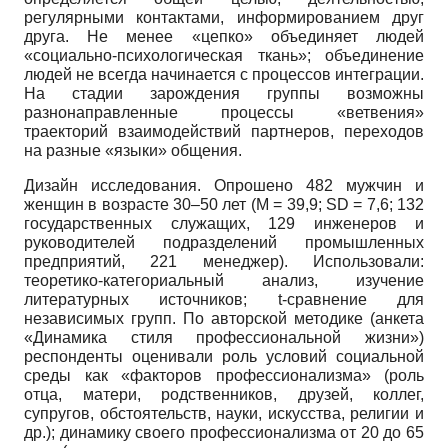
регулярными контактами, информированием друг
друга. Не менее «цепко» объединяет людей
«социально-психологическая ткань»; объединение
людей не всегда начинается с процессов интеграции.
На стадии зарождения группы возможны
разнонаправленные процессы «ветвения»
траекторий взаимодействий партнеров, переходов
на разные «языки» общения.
Дизайн исследования. Опрошено 482 мужчин и
женщин в возрасте 30–50 лет (М = 39,9; SD = 7,6; 132
государственных служащих, 129 инженеров и
руководителей подразделений промышленных
предприятий, 221 менеджер). Использовали:
теоретико-категориальный анализ, изучение
литературных источников; t-сравнение для
независимых групп. По авторской методике (анкета
«Динамика стиля профессиональной жизни»)
респонденты оценивали роль условий социальной
среды как «факторов профессионализма» (роль
отца, матери, родственников, друзей, коллег,
супругов, обстоятельств, науки, искусства, религии и
др.); динамику своего профессионализма от 20 до 65