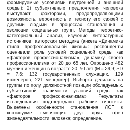
формируемые условиями внутренней и внешней
среды); 2) субъективные предпочтения человека
выступают факторами, предопределяющими
возможность, вероятность и тесноту его связей с
другими людьми в процессах становления и
эволюции социальных групп. Методы: теоретико-
категориальный анализ, изучение литературных
источников; авторская методика (анкета «Динамика
стиля профессиональной жизни»: респонденты
оценивали роль условий социальной среды как
«факторов профессионализма», динамику своего
профессионализма от 20 до 65 лет. Опрошено 482
мужчин и женщин в возрасте 30–50 лет (М = 39,9; SD
= 7,6; 132 государственных служащих, 129
инженеров, 221 менеджер). Выборка делилась на
группы по полу, должностной позиции обследуемых,
субъективной значимости условий среды как
«факторов профессионализма». Результаты
исследования подтверждают рабочие гипотезы.
Выделены особенности становления ЛСГ в
континууме сменяющих друг друга сфер
жизнедеятельности человека; определение.