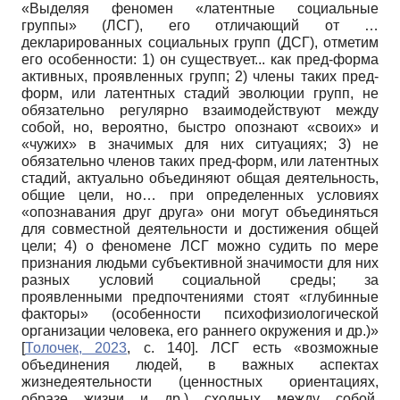
«Выделяя феномен «латентные социальные
группы» (ЛСГ), его отличающий от …
декларированных социальных групп (ДСГ), отметим
его особенности: 1) он существует... как пред-форма
активных, проявленных групп; 2) члены таких пред-
форм, или латентных стадий эволюции групп, не
обязательно регулярно взаимодействуют между
собой, но, вероятно, быстро опознают «своих» и
«чужих» в значимых для них ситуациях; 3) не
обязательно членов таких пред-форм, или латентных
стадий, актуально объединяют общая деятельность,
общие цели, но… при определенных условиях
«опознавания друг друга» они могут объединяться
для совместной деятельности и достижения общей
цели; 4) о феномене ЛСГ можно судить по мере
признания людьми субъективной значимости для них
разных условий социальной среды; за
проявленными предпочтениями стоят «глубинные
факторы» (особенности психофизиологической
организации человека, его раннего окружения и др.)»
[
Толочек, 2023
, с. 140]
. ЛСГ есть «возможные
объединения людей, в важных аспектах
жизнедеятельности (ценностных ориентациях,
образе жизни и др.) сходных между собой,