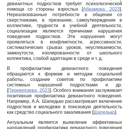
девиантных подростков требует психологической
помощи со стороны взрослых
[
Абрамова, 2023
]
.
Нереализованные потребности в общении со
сверстниками, в признании, самоутверждении в
коллективе, трудности в учебной деятельности,
социализации являются причинами нарушения
поведения подростков. Эти нарушения могут
проявляться в конфликтности, агрессивности,
систематических срывах уроков, неуспеваемости,
замкнутости, изолированности от школьного
коллектива, слабой адаптации в среде и т. д.
В профилактике девиантного поведения
обращаются к формам и методам социальной
работы, создание советов по профилактике
системных нарушений подростками и др.
[
Переверзева, 2023
]
. Особого внимания заслуживает
позитивная профилактика девиантного поведения.
Например, А.А. Шапедько рассматривает включение
подростков и молодежи в поисковую деятельность
как средство социального закаливания
[
Шапедько
]
.
Актуальным является выявление эффективных
направлений профилактики девиантного поведения