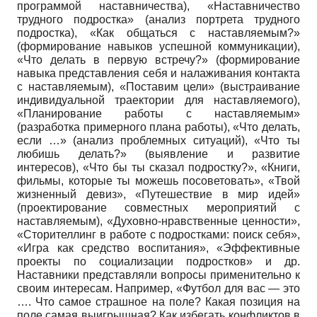
программой наставничества), «Наставничество
трудного подростка» (анализ портрета трудного
подростка), «Как общаться с наставляемым?»
(формирование навыков успешной коммуникации),
«Что делать в первую встречу?» (формирование
навыка представления себя и налаживания контакта
с наставляемым), «Поставим цели» (выстраивание
индивидуальной траектории для наставляемого),
«Планирование работы с наставляемым»
(разработка примерного плана работы), «Что делать,
если …» (анализ проблемных ситуаций), «Что ты
любишь делать?» (выявление и развитие
интересов), «Что бы ты сказал подростку?», «Книги,
фильмы, которые ты можешь посоветовать», «Твой
жизненный девиз», «Путешествие в мир идей»
(проектирование совместных мероприятий с
наставляемым), «Духовно-нравственные ценности»,
«Сторителлинг в работе с подростками: поиск себя»,
«Игра как средство воспитания», «Эффективные
проекты по социализации подростков» и др.
Наставники представляли вопросы применительно к
своим интересам. Например, «Футбол для вас — это
…. Что самое страшное на поле? Какая позиция на
поле самая выигрышная? Как избегать конфликтов в