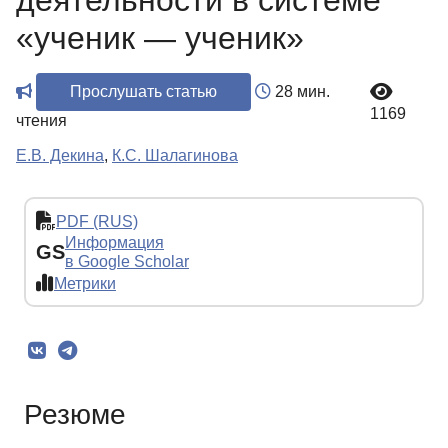
деятельности в системе
«ученик — ученик»
Прослушать статью
28 мин.
1169
чтения
Е.В. Декина
,
К.С. Шалагинова
PDF (RUS)
Информация
GS
в Google Scholar
Метрики
Резюме