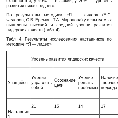
склонностей, у 40% — высокий, у 20% — уровень
развития ниже среднего.
По результатам методики «Я — лидер» (Е.С.
Федоров, О.В. Еремин, Т.А. Миронова) у испытуемых
выявлены высокий и средний уровни развития
лидерских качеств (табл. 4).
Табл. 4. Результаты исследования наставников по
методике «Я — лидер»
Уровень развития лидерских качеств
Умение
Умение
Наличие
Осознание
Учащийся
управлять
решать
творчес
цели
собой
проблемы
подхода
21
15
14
17
Наставник
1