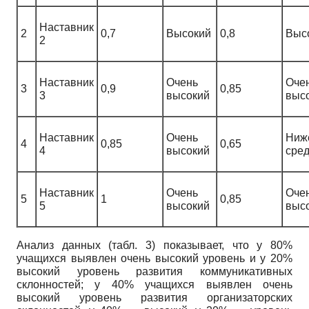
Наставник
2
0,7
Высокий
0,8
Выс
2
Наставник
Очень
Оче
3
0,9
0,85
3
высокий
выс
Наставник
Очень
Ниж
4
0,85
0,65
4
высокий
сред
Наставник
Очень
Оче
5
1
0,85
5
высокий
выс
Анализ данных (табл. 3) показывает, что у 80%
учащихся выявлен очень высокий уровень и у 20%
высокий уровень развития коммуникативных
склонностей; у 40% учащихся выявлен очень
высокий уровень развития организаторских