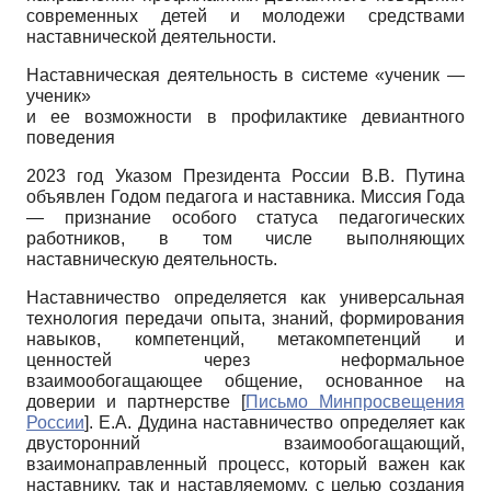
современных детей и молодежи средствами
наставнической деятельности.
Наставническая деятельность в системе «ученик —
ученик»
и ее возможности в профилактике девиантного
поведения
2023 год Указом Президента России В.В. Путина
объявлен Годом педагога и наставника. Миссия Года
— признание особого статуса педагогических
работников, в том числе выполняющих
наставническую деятельность.
Наставничество определяется как универсальная
технология передачи опыта, знаний, формирования
навыков, компетенций, метакомпетенций и
ценностей через неформальное
взаимообогащающее общение, основанное на
доверии и партнерстве
[
Письмо Минпросвещения
России
]
. Е.А. Дудина наставничество определяет как
двусторонний взаимообогащающий,
взаимонаправленный процесс, который важен как
наставнику, так и наставляемому, с целью создания