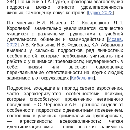
284]
. По мнению Т.А. Гурко, к факторам благополучия
подростка можно отнести удовлетворенность
жизнью, самооценку, локус контроля
[
Гурко, 2023
]
.
По мнению Е.И. Исаева, С.Г. Косарецкого, Я.П.
Королевой, значительно увеличивается количество
учащихся с различными трудностями в учебной
деятельности, общении и взаимодействии
[
Исаев,
2022
]
. А.В. Кибальник, И.В. Федосова, К.А. Абрамова
выявили у сельских подростков ряд личностных
особенностей, которые необходимо учитывать при
работе с учащимися: тревожность; неуверенность в
себе; низкая или высокая самооценка;
перекладывание ответственности на других людей;
зависимость от окружающих
[
Кибальник
]
.
Подростки, входящие в период своего взросления,
часто характеризуются особенностями психики,
которые способствуют проявлению негативного
поведения. Е.О. Чернова и А.Н. Грязнова выделяют
особенности подростков с девиантным поведением,
состоящих в уличных криминальных группировках,
— агрессивность; вседозволенность; четкая
идентификация «мы — они»; высокая значимость