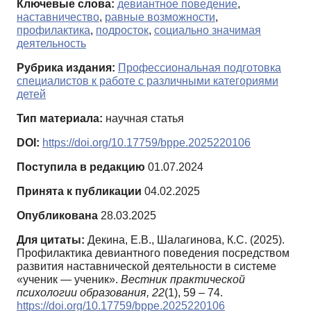
Ключевые слова:
девиантное поведение
,
наставничество
,
равные возможности
,
профилактика
,
подросток
,
социально значимая
деятельность
Рубрика издания:
Профессиональная подготовка
специалистов к работе с различными категориями
детей
Тип материала:
научная статья
DOI:
https://doi.org/10.17759/bppe.2025220106
Поступила в редакцию
01.07.2024
Принята к публикации
04.02.2025
Опубликована
28.03.2025
Для цитаты:
Декина, Е.В., Шалагинова, К.С. (2025).
Профилактика девиантного поведения посредством
развития наставнической деятельности в системе
«ученик — ученик».
Вестник практической
психологии образования,
22
(1), 59 – 74.
https://doi.org/10.17759/bppe.2025220106