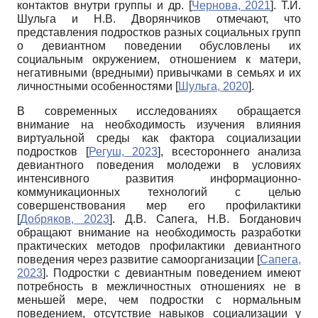
контактов внутри группы и др.
[
Чернова, 2021
]
. Т.И.
Шульга и Н.В. Дворянчиков отмечают, что
представления подростков разных социальных групп
о девиантном поведении обусловлены их
социальным окружением, отношением к матери,
негативными (вредными) привычками в семьях и их
личностными особенностями
[
Шульга, 2020
]
.
В современных исследованиях обращается
внимание на необходимость изучения влияния
виртуальной среды как фактора социализации
подростков
[
Регуш, 2023
]
, всестороннего анализа
девиантного поведения молодежи в условиях
интенсивного развития информационно-
коммуникационных технологий с целью
совершенствования мер его профилактики
[
Добряков, 2023
]
. Д.В. Сапега, Н.В. Богданович
обращают внимание на необходимость разработки
практических методов профилактики девиантного
поведения через развитие самоорганизации
[
Сапега,
2023
]
. Подростки с девиантным поведением имеют
потребность в межличностных отношениях не в
меньшей мере, чем подростки с нормальным
поведением, отсутствие навыков социализации у