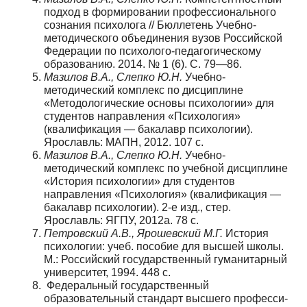
подход в формировании про­фессионального
сознания психолога // Бюллетень Учебно-
методического объеди­нения вузов Российской
Федерации по психолого-педагогическому
образованию. 2014. № 1 (6). С. 79—86.
Мазилов В.А., Слепко Ю.Н.
Учебно-
методический комплекс по дисциплине
«Методологические основы психологии» для
студентов направления «Психология»
(квалификация — бакалавр психологии).
Ярославль: МАПН, 2012. 107 с.
Мазилов В.А., Слепко Ю.Н.
Учебно-
методический комплекс по учебной дисцип­лине
«История психологии» для студентов
направления «Психология» (квалифи­кация —
бакалавр психологии). 2-е изд., стер.
Ярославль: ЯГПУ, 2012а. 78 с.
Петровский А.В., Ярошевский М.Г.
История
психологии: учеб. пособие для выс­шей школы.
М.: Российский государственный гуманитарный
университет, 1994. 448 с.
Федеральный государственный
образовательный стандарт высшего професси­