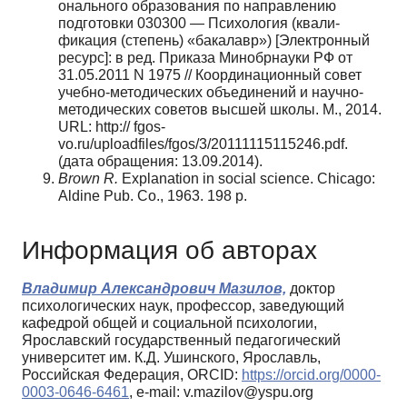
онального образования по направлению
подготовки 030300 — Психология (квали­
фикация (степень) «бакалавр») [Электронный
ресурс]: в ред. Приказа Минобрнау­ки РФ от
31.05.2011 N 1975 // Координационный совет
учебно-методических объе­динений и научно-
методических советов высшей школы. М., 2014.
URL: http:// fgos­
vo.ru/uploadfiles/fgos/3/20111115115246.pdf.
(дата обращения: 13.09.2014).
Brown R.
Explanation in social science. Chicago:
Aldine Pub. Co., 1963. 198 p.
Информация об авторах
Владимир Александрович Мазилов,
доктор
психологических наук, профессор, заведующий
кафедрой общей и социальной психологии,
Ярославский государственный педагогический
университет им. К.Д. Ушинского, Ярославль,
Российская Федерация, ORCID:
https://orcid.org/0000-
0003-0646-6461
, e-mail: v.mazilov@yspu.org