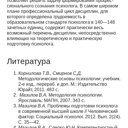
позволяет решить задачу формирования профес­
сионального сознания психолога. В самом широком
плане профессиональный цикл дисциплин, для
которого определена трудоемкость в
образовательном стандарте психолога в 140—148
зачетных единиц, содержит практически весь
возможный пе­речень дисциплин, непосредственно
влияющих на теоретическую и практическую
подготовку психолога.
Литература
Корнилова Т.В., Смирнов С.Д.
Методологические основы психологии: учебник.
2-е изд., перераб. и доп. М.: Издательство
Юрайт, 2011. 483 с.
Мазилов В.А.
Методология психологии.
Ярославль: МАПН, 2007. 343 с.
Мазилов В.А.
Проблемы подготовки психолога
в современной высшей школе // Человеческий
фактор: Социальный психолог. 2012. Вып. 2(24).
С. 35—42.
Мазилов В.А., Слепко Ю.Н.
Компетентностный