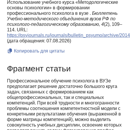
Использование учебного курса «Методологические
основы психологии» в формировании
профессионального психолога в вузе .
Бюллетень
Учебно-методического объединения вузов РФ по
психолого-педагогическому образованию,
4
(2), 109–
114. URL:
https://psyjournals.ru/journals/bulletin_psyumo/archive/20
(дата обращения: 07.08.2026)
Копировать для цитаты
Фрагмент статьи
Профессиональное обучение психолога в ВУЗе
предполагает решение достаточ­но большого круга
задач, связанных с формированием как
общепрофессиональных, так и специальных
компетенций. При всей трудности и многогранности
проблемы соотношения компетентностной модели с
конкретными результатами обучения (выраженной в
форме матрицы компетенций), можно выделить
совокупность учеб­ных дисциплин, освоение которых