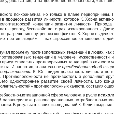
е удовольствия, а на достижение безопасности; «их нав
овского психоанализа, но только в плане первопричины. 
в процессе развития личности, которое К. Хорни активно 
биологизаторской концепции развития личности. Природа
ать тревогу, беспокойство, страх, изолированность. Дви
кого разрешения внутренних конфликтов К. Хорни выделяет
ние против людей» — как агрессивное отношение к дей
зучал проблему противоположных тенденций в людях, как 
противоречивых тенденций в человеке: мужественности и 
 что присутствие этих противоречивых тенденций в личности 
ликта. И напротив, значительное
преобладание одной из п
конфликтности.
К. Юнг видел целостность личности не в
. Противоположности не противостоят, а дополняют друг
шего одностороннее развитие своей личности. Его конце
полнительностей» противоположных качеств, составляющих с
ребностно-мотивационной сфере человека в русле
психол
й характеристике разнонаправленных потребностно-моти
ации. В результате своих исследований К. Левин выделил 
имоисключающих потребностей — конфликт, который назыв