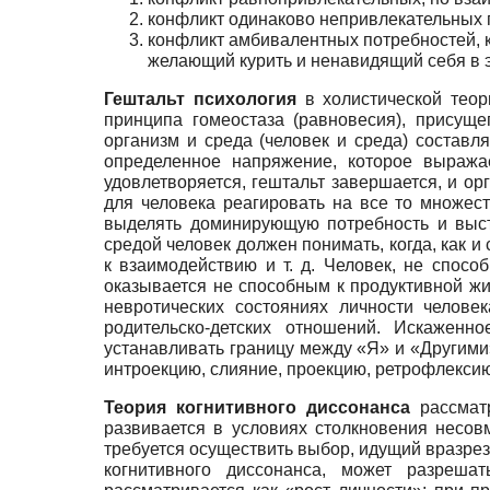
конфликт одинаково непривлекательных п
конфликт амбивалентных потребностей, ко
желающий курить и ненавидящий себя в 
Гештальт психология
в холистической теор
принципа гомеостаза (равновесия), присущ
организм и среда (человек и среда) состав
определенное напряжение, которое выража
удовлетворяется, гештальт завершается, и ор
для человека реагировать на все то множес
выделять доминирующую потребность и выст
средой человек должен понимать, когда, как и 
к взаимодействию и т. д. Человек, не спос
оказывается не способным к продуктивной жи
невротических состояниях личности челове
родительско-детских отношений. Искаженн
устанавливать границу между «Я» и «Другими
интроекцию, слияние, проекцию, ретрофлекси
Теория когнитивного диссонанса
рассматр
развивается в условиях столкновения несов
требуется осуществить выбор, идущий вразрез
когнитивного диссонанса, может разреша