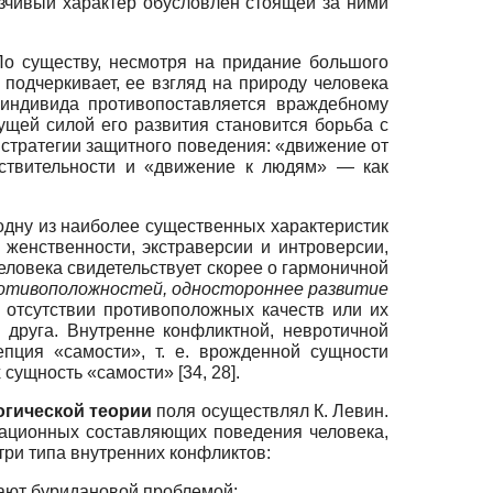
язчивый характер обусловлен стоящей за ними
По существу, несмотря на придание большого
подчеркивает, ее взгляд на природу человека
 индивида противопоставляется враждебному
жущей силой его развития становится борьба с
 стратегии защитного поведения: «движение от
ствительности и «движение к людям» — как
одну из наиболее существенных характеристик
женственности, экстраверсии и интроверсии,
человека свидетельствует скорее о гармоничной
ротивоположностей, одностороннее развитие
 отсутствии противоположных качеств или их
 друга. Внутренне конфликтной, невротичной
пция «самости», т. е. врожденной сущности
ущность «самости» [34, 28].
огической теории
поля осуществлял К. Левин.
вационных составляющих поведения человека,
три типа внутренних конфликтов:
ают буридановой проблемой;