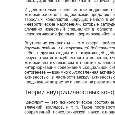
пожалуй, является наиболее часто встречающ
И действительно, очень многие подростки, 
который работает с подростками, предстают р
взрослых, конфликтов, берущих начало в д
«невротические наслоения», которые затруд
случайно известный специалист в области 
психологический феномен, формирующийся на 
Внутренние конфликты — это сфера пробле
другими людьми и с окружающей действител
себе, к другим людям и к окружающей дейст
результатом интерсубъектного отношения, с
который мы вкладываем в понятие «личность
интериоризации содержания «социальной си
онтогенезе — взаимно обусловленная активнос
активностью, в частности между активность
предыдущих возрастах и влияют на развитие 
Теории внутриличностных кон
Конфликт — это психологическое состояние
влечений, взглядов, и т. п. Такое противо
современной психологической науке отно