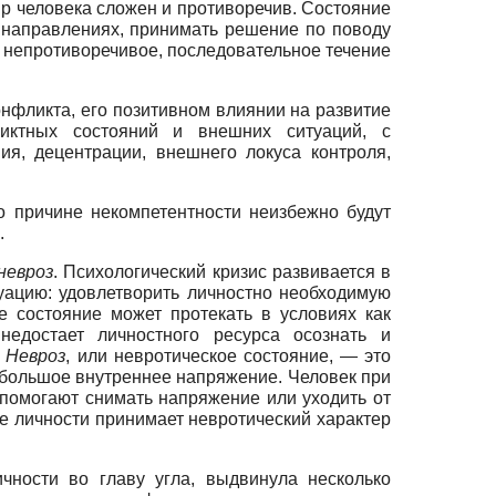
р человека сложен и противоречив. Состояние
 направлениях, принимать решение по поводу
и непротиворечивое, последовательное течение
фликта, его позитивном влиянии на развитие
ликтных состояний и внешних ситуаций, с
я, децентрации, внешнего локуса контроля,
о причине некомпетентности неизбежно будут
.
невроз
. Психологический кризис развивается в
туацию: удовлетворить личностно необходимую
е состояние может протекать в условиях как
недостает личностного ресурса осознать и
.
Невроз
, или невротическое состояние, — это
 большое внутреннее напряжение. Человек при
 помогают снимать напряжение или уходить от
е личности принимает невротический характер
чности во главу угла, выдвинула несколько