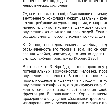
теоретических подходов в попытке ответить 
невротических состояний.
Одна из первых теорий, объясняющих причину
внутреннего конфликта лежит базальный кон
слепо требующими удовлетворения, и запретам
личности, считал инстинкты движущей силой
внутренних конфликтов на всех людей. Если 
осуществляется через психологические защитн
К. Хорни, последовательница Фрейда, по
ограниченность его теории в том, что он с
зрения Фрейда, максимум, что можно сделать
случае, «сублимировать» их
[
Хорни, 1995
]
.
В отличие от З. Фрейда, свою теорию внут
потенциальных возможностях человека про
внутренние конфликты. В своей теории К. 
проявляющееся в «движении к людям», в «
внутреннего конфликта, его движущую силу К
компульсивные (навязчивые) влечения «ли
фрустрации. В понимании К. Хорни, «навяз
врожденного ощущения «базальной тревоги», 
изолированности, беспомощности, страха и вр