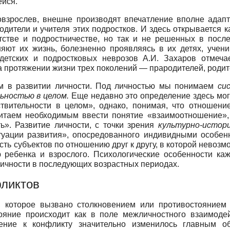
ейся.
повзрослев, внешне производят впечатление вполне адапт
одители и учителя этих подростков. И здесь открывается 
етстве и подростничестве, но так и не решенных в пос
няют их жизнь, болезненно проявляясь в их детях, учени
детских и подростковых неврозов А.И. Захаров отмеч
протяжении жизни трех поколений — прародителей, родит
м в развитии личности. Под личностью мы понимаем
си
ьностью в целом.
Еще недавно это определение здесь могл
вительности в целом», однако, понимая, что отношение
читаем необходимым ввести понятие «взаимоотношение»,
». Развитие личности, с точки зрения
культурно-истор
туации развития», опосредованного индивидными особенн
ть субъектов по отношению друг к другу, в которой невозм
ю ребенка и взрослого. Психологические особенности каж
личности в последующих возрастных периодах.
фликтов
, которое вызвано столкновением или противостоянием р
стояние происходит как в поле межличностного взаимоде
шение к конфликту значительно изменилось главным о