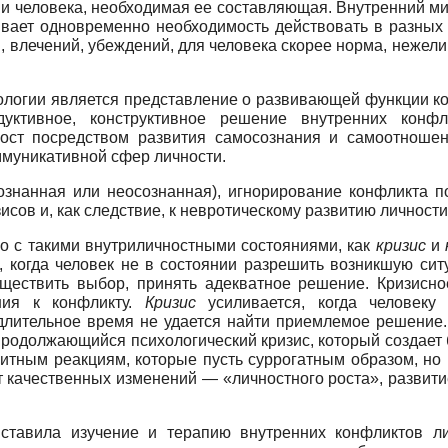
ни человека, необходимая ее составляющая. Внутренний ми
тывает одновременно необходимость действовать в разных
 влечений, убеждений, для человека скорее норма, нежел
логии является представление о развивающей функции кон
дуктивное, конструктивное решение внутренних конф
ост посредством развития самосознания и самоотношени
ммуникативной сфер личности.
сознанная или неосознанная), игнорирование конфликта п
сов и, как следствие, к невротическому развитию личности
о с такими внутриличностными состояниями, как
кризис
и
, когда человек не в состоянии разрешить возникшую си
уществить выбор, принять адекватное решение. Кризисно
ния к конфликту.
Кризис
усиливается, когда человеку 
длительное время не удается найти приемлемое решение
продолжающийся психологический кризис, который создает
итным реакциям, которые пусть суррогатным образом, но
т качественных изменений — «личностного роста», развити
 ставила изучение и терапию внутренних конфликтов ли