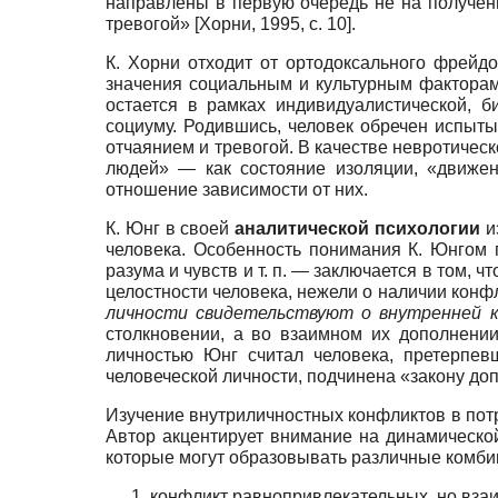
направлены в первую очередь не на получени
тревогой»
[
Хорни, 1995
, c. 10]
.
К. Хорни отходит от ортодоксального фрейд
значения социальным и культурным факторам 
остается в рамках индивидуалистической, 
социуму. Родившись, человек обречен испытыв
отчаянием и тревогой. В качестве невротичес
людей» — как состояние изоляции, «движе
отношение зависимости от них.
К. Юнг в своей
аналитической психологии
и
человека. Особенность понимания К. Юнгом 
разума и чувств и т. п. — заключается в том,
целостности человека, нежели о наличии конф
личности свидетельствуют о внутренней 
столкновении, а во взаимном их дополнении
личностью Юнг считал человека, претерпев
человеческой личности, подчинена «закону до
Изучение внутриличностных конфликтов в пот
Автор акцентирует внимание на динамическо
которые могут образовывать различные комбин
конфликт равнопривлекательных, но вза