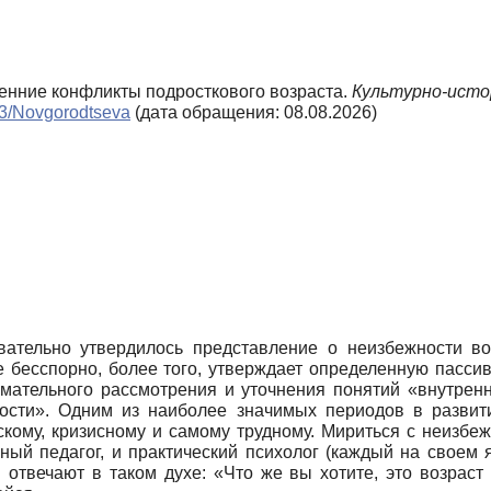
ренние конфликты подросткового возраста.
Культурно-исто
_n3/Novgorodtseva
(дата обращения: 08.08.2026)
вательно утвердилось представление о неизбежности во
не бесспорно, более того, утверждает определенную пасси
мательного рассмотрения и уточнения понятий «внутренн
ости». Одним из наиболее значимых периодов в развити
кому, кризисному и самому трудному. Мириться с неизбеж
ьный педагог, и практический психолог (каждый на своем 
отвечают в таком духе: «Что же вы хотите, это возраст т