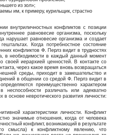
ньшего из зол»;
аемы им, к примеру, курильщик, страстно
нии внутриличностных конфликтов с позиции
нутреннее равновесие организма, поскольку
да нарушает равновесие организма и создает
ештальтах. Когда потребностное состояние
енних конфликтов Ф. Перлз видит в трудностях
ва, в необходимости в каждый данный момент
 своей иерархией ценностей. В контакте со
контакта, через какое время вновь возвращаться
внешней среды, приходит в замешательство и
днений в общении со средой Ф. Перлз видит в
и определяются преимущественно характером
 в неспособности различать или адекватно
 в основе невротического развития личности:
итивной характеристики личности. Конфликт
стно значимые отношения, когда от человека
ичностный конфликт, возникающий в результате
ого смысла) к конфликтному явлению, что