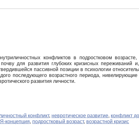
нутриличностных конфликтов в подростковом возрасте,
почву для развития глубоких кризисных переживаний и, 
твердившейся пассивной позиции в психологии относитель
аждого последующего возрастного периода, нивелирующие
вротического развития личности.
личностный конфликт
,
невротическое развитие
,
конфликт д
Я-концепция
,
подростковый возраст
,
возрастной кризис