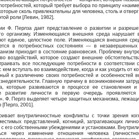
отребностей, который требует выбора по принципу «наиме
торые сколь привлекательны для человека, столь и отверг
этой роли
[
Левин, 1982
]
.
ии Ф. Перлза дает представление о развитии и разреше
его организму. Изменяющаяся внешняя среда нарушает в
ляют единое, целостное поле. Изменяющаяся внешняя сре
ется в потребностных состояниях — в незавершенных г
ганизм приходит в состояние равновесия. Проблему внутр
тво воздействий, которое создают внешние обстоятельст
раивать все последующие потребности в соответствии со
с кем вступать во взаимодействие, когда и как уходить от 
обный к различению своих потребностей и особенностей 
знедеятельности. Главную причину в возникновении затру
ка, которые развиваются в процессе ее становления 
ое развитие личности в первую очередь проявляется
». Ф. Перлз выделяет четыре защитных механизма, лежащих
ю
[
Перлз, 2001
]
.
ивает внутриличностные конфликты с точки зрения когн
местимых представлений, когниций, затрагивающих лично
 с его собственными убеждениями и установками. Внутрил
ться через изменение отношения человека (личностн