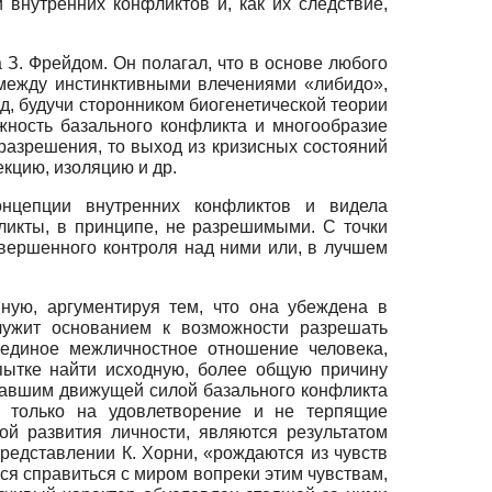
 внутренних конфликтов и, как их следствие,
З. Фрейдом. Он полагал, что в основе любого
 между инстинктивными влечениями «либидо»,
д, будучи сторонником биогенетической теории
жность базального конфликта и многообразие
разрешения, то выход из кризисных состояний
кцию, изоляцию и др.
онцепции внутренних конфликтов и видела
ликты, в принципе, не разрешимыми. С точки
овершенного контроля над ними или, в лучшем
ную, аргументируя тем, что она убеждена в
лужит основанием к возможности разрешать
иединое межличностное отношение человека,
ытке найти исходную, более общую причину
итавшим движущей силой базального конфликта
е только на удовлетворение и не терпящие
й развития личности, являются результатом
редставлении К. Хорни, «рождаются из чувств
ся справиться с миром вопреки этим чувствам,