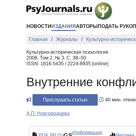
Перейти к основному содержанию
НОВОСТИ
ИЗДАНИЯ
АВТОРЫ
ПОДАТЬ РУКО
Главная
Журналы
Культурно-историческ
Культурно-историческая психология
2006. Том 2. № 3. С. 38–50
ISSN: 1816-5435 / 2224-8935 (online)
Внутренние конфли
Прослушать статью
40 мин. чтени
А.П. Новгородцева
Информация
GS
PDF (RUS)
Метрики