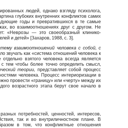
ированных людей, однако взгляду психолога,
картина глубоких внутренних конфликтов самих
ледующие годы и превратившихся в те самые
ках, во взаимоотношениях друг с другом. Не
ает: «Неврозы — это своеобразный клинико-
елей и детей»
[
Захаров, 1988
, с. 3]
.
стему взаимоотношений человека с собой, с
о звучать как «система отношений человека к
 отдельно взятого человека всегда является
 с тем чтобы более точно определить смысл,
ический теории,
представляет собой процесс
остями человека. Процесс интериоризации в
ожно провести «границу» или «черту» между их
дого возрастного этапа берут свое начало в
азных потребностей, ценностей, интересов,
йствия, так и во внутриличностном плане. В
бразом в том, что конфликтные отношения