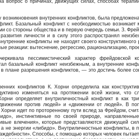
на вопрос о причинах, движущих силах, способах терапии
 возникновения внутренних конфликтов, была предложена 
фликт. Базальный конфликт с необходимостью возникает
и со стороны общества и в первую очередь семьи. З. Фрей
 развития личности и в силу этого распространял неизбе
внутренние конфликты не находят своего конструктивного 
ые реакции: вытеснение, регрессию, рационализацию, прое
дчеркивала пессимистический характер фрейдовской к
читал базальный конфликт неизбежным, а внутренние конф
 в плане разрешения конфликтов, — это достичь более с
ренних конфликтов К. Хорни определила как конструктив
дуктивно изменяться на протяжении всей жизни, что с
Хорни определяет внутриличностный конфликт в как тр
движении против людей» и «движении от людей». В поп
. Хорни идет по проторенному пути вслед за Фрейдом, сч
бидо», инстинктивные по своей природе, направленны
чивые влечения», которые представляются движущей сило
а не энергии «либидо». Внутриличностные конфликты, в п
аждебности». Способы, с помощью которых человек пытает