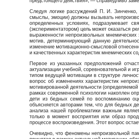
предстоящего действия», — справедливо заме
Следуя логике рассуждений П. И. Зинченко, 
смыслы, эмоции) должны вызывать непроизволь
определенных условиях, подразумевает св
(экспериментатором) цель может оказаться ре
выраженности непроизвольных мнемических э
мотив, детерминирующий данную деятельнос
изменение мотивационно-смысловой отнесенно
и качественных характеристик мнемических с
Первое из указанных предположений отчаст
актуализации учебной, соревновательной и игр
типом ведущей мотивации в структуре лично
вопрос об изменениях характеристик непрои
мотивированной деятельности (определяемой з
рамках современной психологии накоплен опр
дети из бедных семей по воспоминанию оц
объясняется авторами тем, что для бедных д
анализа нашей проблематики важным являет
только в момент восприятия или образ про
процессе воспроизведения. Этот вопрос остае
Очевидно, что феномены непроизвольной пам