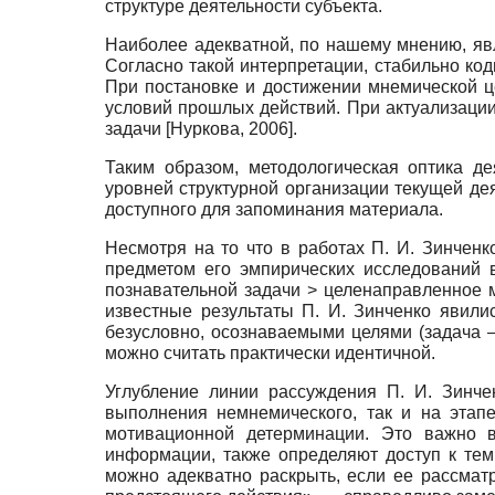
структуре деятельности субъекта.
Наиболее адекватной, по нашему мнению, явл
Согласно такой интерпретации, стабильно ко
При постановке и достижении мнемической ц
условий прошлых действий. При актуализации 
задачи
[
Нуркова, 2006
]
.
Таким образом, методологическая оптика д
уровней структурной организации текущей де
доступного для запоминания материала.
Несмотря на то что в работах П. И. Зинчен
предметом его эмпирических исследований 
познавательной задачи > целенаправленное 
известные результаты П. И. Зинченко явили
безусловно, осознаваемыми целями (задача 
можно считать практически идентичной.
Углубление линии рассуждения П. И. Зинче
выполнения немнемического, так и на этап
мотивационной детерминации. Это важно в
информации, также определяют доступ к те
можно адекватно раскрыть, если ее рассмат