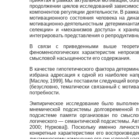
принятая в рамках актуальной мотивации, об
продолжении циклов исследований зависимос
компонентов регуляции деятельности. В рамк
мотивационного состояния человека на дина
мотивационно-деятельностным детерминанта
селекции» и «механизмов доступа» к храня
интегрировать представления о репродуктивны
В связи с приведенными выше теорет
феноменологических характеристик непроиз
смысловой насыщенности его содержания.
В качестве гипотетического фактора детерми
избрана адресация к одной из наиболее на
[
Маслоу, 1999
]
. Мы поставили следующий вопр
(безусловно, тематически связанный с мотив
потребности.
Эмпирическое исследование было выполнен
мнемической подсистемы долговременной п
подсистеме памяти организован по смыслов
логического — семантической подсистемы. Ав
2000
;
Нуркова
]
). Поскольку именно личнос
конкретные характеристики его воспроизведе
динамическому изменению его смысловой нас