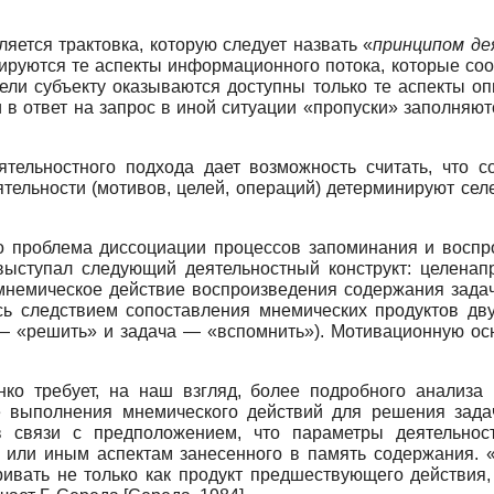
яется трактовка, которую следует назвать «
принципом де
дируются те аспекты информационного потока, которые со
ели субъекту оказываются доступны только те аспекты оп
в ответ на запрос в иной ситуации «пропуски» заполняют
еятельностного подхода дает возможность считать, что 
ятельности (мотивов, целей, операций) детерминируют сел
ко проблема диссоциации процессов запоминания и воспр
выступал следующий деятельностный конструкт: целена
мнемическое действие воспроизведения содержания задачи
сь следствием сопоставления мнемических продуктов дв
— «решить» и задача — «вспомнить»). Мотивационную осн
нко требует, на наш взгляд, более подробного анализа 
е выполнения мнемического действий для решения зада
 связи с предположением, что параметры деятельност
м или иным аспектам занесенного в память содержания. 
ривать не только как продукт предшествующего действия,