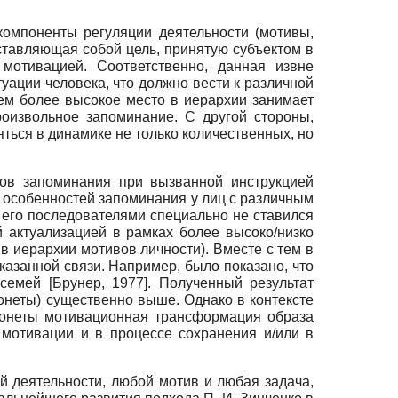
 компоненты регуляции деятельности (мотивы,
дставляющая собой цель, принятую субъектом в
мотивацией. Соответственно, данная извне
уации человека, что должно вести к различной
ем более высокое место в иерархии занимает
оизвольное запоминание. С другой стороны,
ься в динамике не только количественных, но
тов запоминания при вызванной инструкцией
ия особенностей запоминания у лиц с различным
и его последователями специально не ставился
 актуализацией в рамках более высоко/низко
в иерархии мотивов личности). Вместе с тем в
азанной связи. Например, было показано, что
х семей
[
Брунер, 1977
]
. Полученный результат
онеты) существенно выше. Однако в контексте
монеты мотивационная трансформация образа
мотивации и в процессе сохранения и/или в
 деятельности, любой мотив и любая задача,