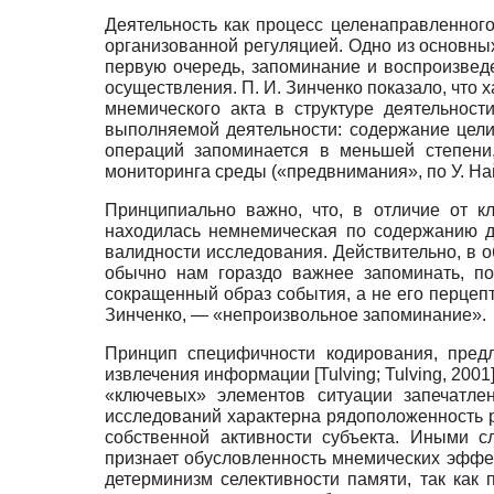
Деятельность как процесс целенаправленног
организованной регуляцией. Одно из основных
первую очередь, запоминание и воспроизведе
осуществления. П. И. Зинченко показало, что 
мнемического акта в структуре деятельност
выполняемой деятельности: содержание цел
операций запоминается в меньшей степени,
мониторинга среды («предвнимания», по У. Н
Принципиально важно, что, в отличие от к
находилась немнемическая по содержанию де
валидности исследования. Действительно, в о
обычно нам гораздо важнее запоминать, п
сокращенный образ события, а не его перцепт
Зинченко, — «непроизвольное запоминание».
Принцип специфичности кодирования, предл
извлечения информации
[
Tulving
;
Tulving, 2001
«ключевых» элементов ситуации запечатле
исследований характерна рядоположенность р
собственной активности субъекта. Иными с
признает обусловленность мнемических эффе
детерминизм селективности памяти, так как