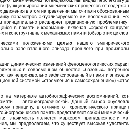
ладают мнемическим потенциалом. Мы видим перспективу да
ти функционирования мнемических процессов от содержа
ах движения в этом направлении мы считали обоснованным
мику параметров актуализируемого им воспоминания. Ре
м принципиально расширяет традиционную проблематику к
щейся в памяти информации, включая «эффект конгруэнт
х и конструктивных механизмах памяти (обзор этих циклов 
ическими положениями
целью
нашего эмпирического
вольно запечатленного эпизода прошлого при произвол
нации динамических изменений феноменологических харак
пряженных в современном обществе «базовых» потребнос
ос: как непроизвольно зафиксированный в памяти эпизод в
ационной системой «стремления к самосохранению») «отв
о на материале автобиографических воспоминаний, ко
амяти — автобиографической. Данный выбор обусловле
ому принципу, в отличие от хронологического принци
тобиографическая память представляет собой мнемический
тная значимость является маркером принадлежности ма
ния, мы предполагаем, что существует высокая чувствит
ыщенности.