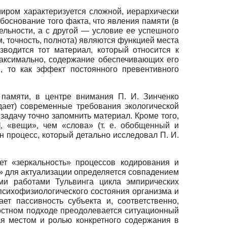
иром характеризуется сложной, иерархически
боснование того факта, что явления памяти (в
ельности, а с другой — условие ее успешного
м, точность, полнота) являются функцией места
зводится тот материал, который относится к
аксимально, содержание обеспечивающих его
, то как эффект постоянного превентивного
 памяти, в центре внимания П. И. Зинченко
дает) современные требования экологической
задачу точно запомнить материал. Кроме того,
]
, «вещи», чем «слова» (т. е. обобщенный и
н процесс, который детально исследовал П. И.
ет «зеркальность» процессов кодирования и
ы» для актуализации определяется совпадением
ми работами Тульвинга цикла эмпирических
психофизиологического состояния организма и
т пассивность субъекта и, соответственно,
остном подходе преодолевается ситуационный
ся местом и ролью конкретного содержания в