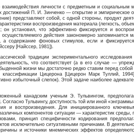
о взаимодействия личности с предметным и социальным м
 достижений П. И. Зинченко — открытие и эмпирическое о
ние) представляют собой, с одной стороны, продукт деят
характеристики воспроизведения материала (легкость, объе
и; он установил, что эффективно фиксируется и воспрои
и осуществляемого действия закономерно запоминается м
 а содержание фоновых стимулов, если и фиксируется
айссеру
[
Найссер, 1981
]
).
лассической традиции экспериментального исследования
ятельность, что соответствует (а в его случае — упреж
быденной жизни мы достаточно редко ставим перед собой 
о классификации Цицерона
[
Цицерон Марк Туллий, 1994
ивно избыточный слепок). Этой задаче наиболее адеквате
оженный канадским ученым Э. Тульвингом, предполага
]
. Согласно Тульвингу, доступность той или иной «энграмм
ния и воспроизведения. Для инициированного ключевы
азличных компонентов ситуации — характеристик среды, 
ловами, принцип специфичности кодирования предполагае
ктов исключительно ситуативными причинами. В деятельн
 причины и источники мнемических эффектов определяют