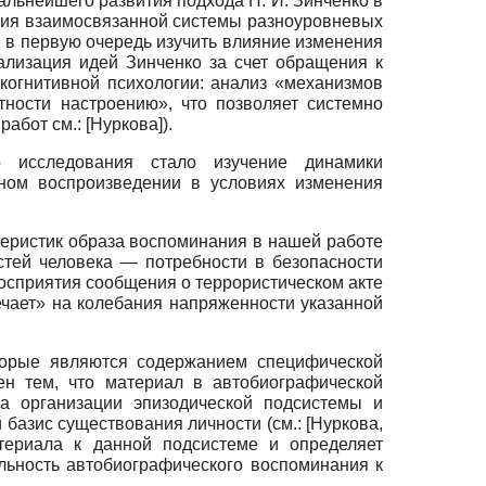
льнейшего развития подхода П. И. Зинченко в
ния взаимосвязанной системы разноуровневых
 в первую очередь изучить влияние изменения
ализация идей Зинченко за счет обращения к
огнитивной психологии: анализ «механизмов
ности настроению», что позволяет системно
работ см.:
[
Нуркова
]
).
 исследования стало изучение динамики
ьном воспроизведении в условиях изменения
теристик образа воспоминания в нашей работе
тей человека — потребности в безопасности
осприятия сообщения о террористическом акте
ечает» на колебания напряженности указанной
торые являются содержанием специфической
н тем, что материал в автобиографической
па организации эпизодической подсистемы и
 базис существования личности (см.:
[
Нуркова,
териала к данной подсистеме и определяет
ельность автобиографического воспоминания к