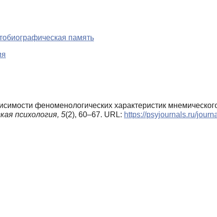
тобиографическая память
ия
ависимости феноменологических характеристик мнемическо
кая психология,
5
(2), 60–67. URL:
https://psyjournals.ru/jou