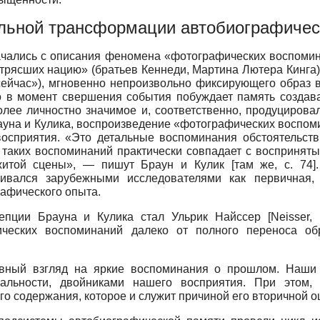
льной трансформации автобиографичес
ачались с описания феномена «фотографических воспом
отрясших нацию» (братьев Кеннеди, Мартина Лютера Кинга)
ь сейчас»), мгновенно непроизвольно фиксирующего образ 
 в момент свершения события побуждает память создава
олее личностно значимое и, соответственно, продуцирова
ауна и Кулика, воспроизведение «фотографических воспом
восприятия. «Это детальные воспоминания обстоятельств
таких воспоминаний практически совпадает с воспринят
итой сцены», — пишут Браун и Кулик [там же, с. 74]
ивался зарубежными исследователями как первичная, «
афического опыта.
цепции Брауна и Кулика стал Ульрик Найссер
[
Neisser,
ческих воспоминаний далеко от полного переноса об
ивный взгляд на яркие воспоминания о прошлом. Наши
альности, двойниками нашего восприятия. При этом, 
о содержания, которое и служит причиной его вторичной оц