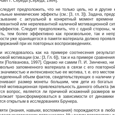
чает Г. Середа
[
Середа, 1984
]
.
следует предположить, что не только цель, но и другие
ные мнемические эффекты (см.: [3, гл. 3]). Задача, пре
язывание с актуальной в конкретный момент времени 
левантной или нерелевантной наличной мотивационной сит
ффектов. Следует предположить, что с одной стороны, ч
ть, тем более эффективно как произвольное, так и непр
сти уже хранящегося в памяти материала должно проявлят
одержаний при их повторных воспроизведениях.
и исследовалось как на примере соотнесения результа
овой мотивации (см.: [3, Гл. 6]), так и на примере сравнен
сти
[
Поліванова, 1997
]
. Однако ни самим П. И. Зинченко, н
звольно запомненного материала в связи с его повторной
начимостью и интенсивностью ее мотива, т. е. его местом 
еделенный объем фактов, свидетельствующих о наличии ук
енивают размер монеты большим, чем дети из богаты
етей мотивационная привлекательность данного объекта (м
ся вопрос, является ли причиной искажений размеров 
должает трансформироваться в зависимости от динамики 
тся открытым в исследованиях Брунера.
яти (знания, навыки, воспоминания) порождаются в любой