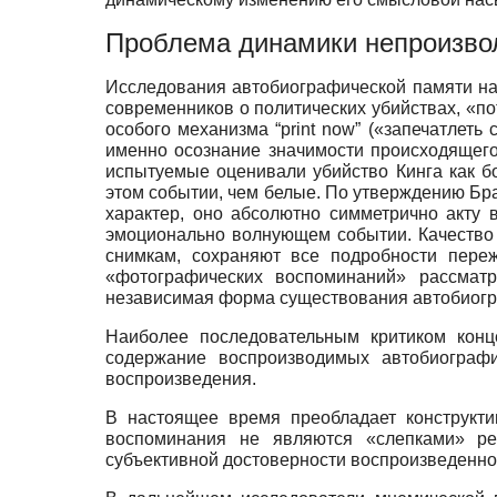
Проблема динамики непроизво
Исследования автобиографической памяти н
современников о политических убийствах, «п
особого механизма “print now” («запечатлет
именно осознание значимости происходящего
испытуемые оценивали убийство Кинга как б
этом событии, чем белые. По утверждению Бр
характер, оно абсолютно симметрично акту 
эмоционально волнующем событии. Качество 
снимкам, сохраняют все подробности переж
«фотографических воспоминаний» рассматр
независимая форма существования автобиогр
Наиболее последовательным критиком кон
содержание воспроизводимых автобиографи
воспроизведения.
В настоящее время преобладает конструкт
воспоминания не являются «слепками» ре
субъективной достоверности воспроизведенног