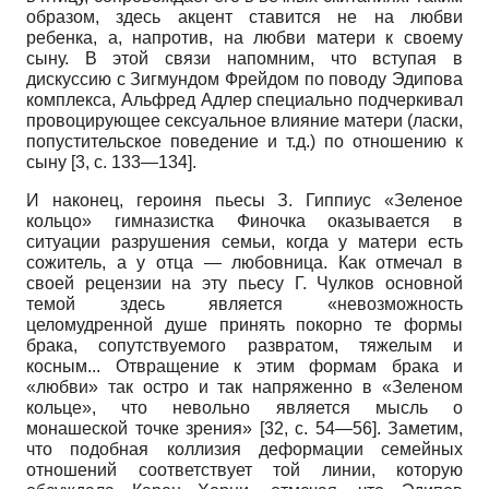
образом, здесь акцент ставится не на любви
ребенка, а, напротив, на любви матери к своему
сыну. В этой связи напомним, что вступая в
дискуссию с Зигмундом Фрейдом по поводу Эдипова
комплекса, Альфред Адлер специально подчеркивал
провоцирующее сексуальное влияние матери (ласки,
попустительское поведение и т.д.) по отношению к
сыну [3, с. 133—134].
И наконец, героиня пьесы З. Гиппиус «Зеленое
кольцо» гимназистка Финочка оказывается в
ситуации разрушения семьи, когда у матери есть
сожитель, а у отца — любовница. Как отмечал в
своей рецензии на эту пьесу Г. Чулков основной
темой здесь является «невозможность
целомудренной душе принять покорно те формы
брака, сопутствуемого развратом, тяжелым и
косным... Отвращение к этим формам брака и
«любви» так остро и так напряженно в «Зеленом
кольце», что невольно является мысль о
монашеской точке зрения» [32, с. 54—56]. Заметим,
что подобная коллизия деформации семейных
отношений соответствует той линии, которую