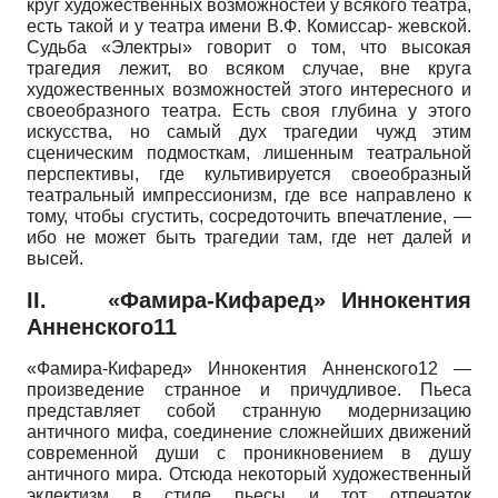
круг художественных возможностей у всякого театра,
есть такой и у театра имени В.Ф. Комиссар- жевской.
Судьба «Электры» говорит о том, что высокая
трагедия лежит, во всяком случае, вне круга
художественных возможностей этого интересного и
своеобразного театра. Есть своя глубина у этого
искусства, но самый дух трагедии чужд этим
сценическим подмосткам, лишенным театральной
перспективы, где культивируется своеобразный
театральный импрессионизм, где все направлено к
тому, чтобы сгустить, сосредоточить впечатление, —
ибо не может быть трагедии там, где нет далей и
высей.
II.
«Фамира-Кифаред» Иннокентия
Анненского11
«Фамира-Кифаред» Иннокентия Анненского12 —
произведение странное и причудливое. Пьеса
представляет собой странную модернизацию
античного мифа, соединение сложнейших движений
современной души с проникновением в душу
античного мира. Отсюда некоторый художественный
эклектизм в стиле пьесы и тот отпечаток