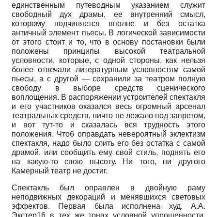
единственным путеводным указанием служит
свободный дух драмы, ее внутренний смысл,
которому подчиняется вполне и без остатка
античный элемент пьесы. В логической зависимости
от этого стоит и то, что в основу постановки были
положены принципы высокой театральной
условности, которые, с одной стороны, как нельзя
более отвечали литературным условностям самой
пьесы, а с другой — сохранили за театром полную
свободу в выборе средств сценического
воплощения. В распоряжении устроителей спектакля
и его участников оказался весь огромный арсенал
театральных средств, ничто не лежало под запретом,
и вот тут-то и сказалась вся трудность этого
положения. Чтоб оправдать невероятный эклектизм
спектакля, надо было слить его без остатка с самой
драмой, или сообщить ему свой стиль, поднять его
на какую-то свою высоту. Ни того, ни другого
Камерный театр не достиг.
Спектакль был оправлен в двойную раму
неподвижных декораций и менявшихся световых
эффектов. Первая была исполнена худ. А.А.
Экстер16 в тех же тонах условной упрощенности.