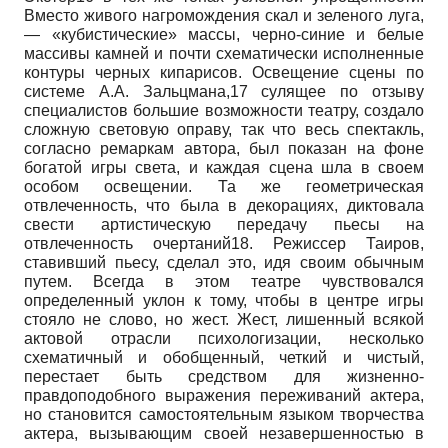
Вместо живого нагромождения скал и зеленого луга,
— «кубистиче­ские» массы, черно-синие и белые
массивы камней и почти схематически исполненные
контуры черных кипарисов. Освещение сцены по
системе А.А. Зальц­мана,17 сулящее по отзыву
специалистов большие возможности театру, создало
сложную световую оправу, так что весь спектакль,
согласно ремаркам автора, был показан на фоне
богатой игры света, и каждая сцена шла в своем
особом освещении. Та же геометрическая
отвлеченность, что была в декорациях, диктовала
свести артистическую передачу пьесы на
отвлеченность очертаний18. Режиссер Таиров,
ставивший пьесу, сделал это, идя своим обычным
путем. Всегда в этом театре чувствовался
определенный уклон к тому, чтобы в центре игры
стояло не слово, но жест. Жест, лишенный всякой
актовой отрасли психологизации, несколько
схематичный и обобщенный, четкий и чистый,
перестает быть средством для жизненно-
правдоподобного выражения переживаний актера,
но становится самостоятельным языком творчества
актера, вызывающим своей незавершенностью в