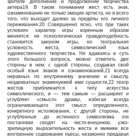
зрителе дополнение и продолжение творчества
актера19. В таком понимании жест есть знак,
ознаменование не только эмоции артиста, но и всего
того, что выходит далеко за пределы его личного
переживания.20 Совершенно ясно, что при таких
условиях характер игры коренным образом
меняется: не психологическая правдоподобность
становится законом игры, но театральная
условность жеста, символический язык
художественного творчества. Не вдаваясь в суть
этого большого вопроса, можно отметить две
стороны в нем: с одной стороны, создавая свой
особый язык знаков и озна­менований,21 всегда
неравных по внутреннему значению и смыслу,
неадекватных знаменуемой ими сущности,22 театр
жестов приближается к типу искусства
символического, и — тем самым — расширяет и
углубляет «смысл» драмы, избегая всегда
ограничивающего этот смысл определенного,
конкретного истолкования, с другой стороны, не
углубленные до истинного символизма эти
постановки сводят на чисто-внешнюю, узко-
зрелищную выразительность жеста и мимики все
внутреннее содержание пьесы, незаконно придавая