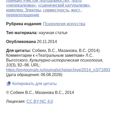
принцип «чистой театральности»
,
театр
«неореализма»
,
«сценический натурализм»
,
комплекс Электры
,
совместность
,
жест
,
перевоплощение
Рубрика издания:
Психология искусства
Тип материала:
научная статья
Опубликована
20.11.2014
Для цитаты:
Собкин, В.С., Мазанова, В.С. (2014).
Комментарии к «Театральным заметкам» Л.С.
Выготского.
Культурно-историческая психология,
10
(3), 82–96. URL:
https://psyjournals.ru/journals/chp/archive/2014_n3/71893
(дата обращения: 06.08.2026)
Копировать для цитаты
© Собкин В.С., Мазанова В.С., 2014
Лицензия:
CC BY-NC 4.0