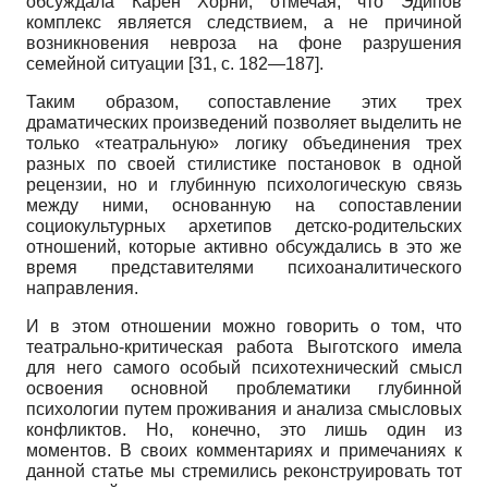
обсуждала Карен Хорни, отмечая, что Эдипов
комплекс является следствием, а не причиной
возникновения невроза на фоне разрушения
семейной ситуации [31, с. 182—187].
Таким образом, сопоставление этих трех
драматических произведений позволяет выделить не
только «театральную» логику объединения трех
разных по своей стилистике постановок в одной
рецензии, но и глубинную психологическую связь
между ними, основанную на сопоставлении
социокультурных архетипов детско-родительских
отношений, которые активно обсуждались в это же
время представителями психоаналитического
направления.
И в этом отношении можно говорить о том, что
театрально-критическая работа Выготского имела
для него самого особый психотехнический смысл
освоения основной проблематики глубинной
психологии путем проживания и анализа смысловых
конфликтов. Но, конечно, это лишь один из
моментов. В своих комментариях и примечаниях к
данной статье мы стремились реконструировать тот