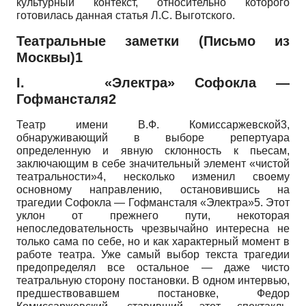
культурный контекст, относительно которого
готовилась данная статья Л.С. Выготского.
Театральные заметки (Письмо из
Москвы)1
I.
«Электра» Софокла —
Гофмансталя2
Театр имени В.Ф. Комиссаржевской3,
обнаруживающий в выборе репертуара
определенную и явную склонность к пьесам,
заключающим в себе значительный элемент «чистой
театральности»4, несколько изменил своему
основному направлению, остановившись на
трагедии Софокла — Гофмансталя «Элект­ра»5. Этот
уклон от прежнего пути, некоторая
непоследовательность чрезвычайно интересна не
только сама по себе, но и как характерный момент в
работе театра. Уже самый выбор текста трагедии
предопределял все остальное — даже чисто
театральную сторону постановки. В одном интервью,
предшествовавшем постановке, Федор