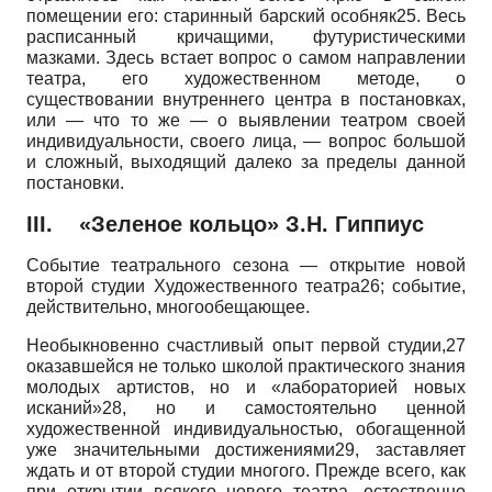
помещении его: старинный барский особняк25. Весь
расписанный кричащими, футуристическими
мазками. Здесь встает вопрос о самом направлении
театра, его художественном методе, о
существовании внутреннего центра в постановках,
или — что то же — о выявлении театром своей
индивидуальности, своего лица, — вопрос большой
и сложный, выходящий далеко за пределы данной
постановки.
III.
«Зеленое кольцо» З.Н. Гиппиус
Событие театрального сезона — открытие новой
второй студии Художественного театра26; событие,
действительно, многообещающее.
Необыкновенно счастливый опыт первой студии,27
оказавшейся не только школой практического знания
молодых артистов, но и «лабораторией новых
исканий»28, но и самостоятельно ценной
художественной индивидуальностью, обогащенной
уже значительными достижениями29, заставляет
ждать и от второй студии многого. Прежде всего, как
при открытии всякого нового театра, естественно