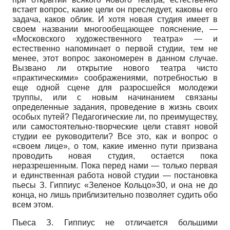
встает вопрос, какие цели он преследует, каковы его
задача, каков облик. И хотя новая студия имеет в
своем названии многообещающее пояснение, —
«Московского художественного театра» — и
естественно напоминает о первой студии, тем не
менее, этот вопрос закономерен в данном случае.
Вызвано ли открытие нового театра чисто
«практическими» соображениями, потребностью в
еще одной сцене для разросшейся молодежи
труппы, или с новым начинанием связаны
определенные задания, проведение в жизнь своих
особых путей? Педагогические ли, по преимуществу,
или самостоятельно-творческие цели ставят новой
студии ее руководители? Все это, как и вопрос о
«своем лице», о том, какие именно пути призвана
проводить новая студия, остается пока
неразрешенным. Пока перед нами — только первая
и единственная работа новой студии — постановка
пьесы З. Гип­пиус «Зеленое Кольцо»30, и она не до
конца, но лишь приблизительно позволяет судить обо
всем этом.
Пьеса З. Гиппиус не отличается большими