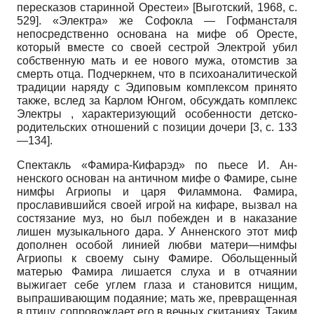
пересказов старинной Орестеи»
[
Выготский, 1968
, с.
529]
. «Электра» же Софокла — Гофмансталя
непосредственно основана на мифе об Оресте,
который вместе со своей сестрой Электрой убил
собственную мать и ее нового мужа, отомстив за
смерть отца. Подчеркнем, что в психоаналитической
традиции наряду с Эдиповым комплексом принято
также, вслед за Карлом Юнгом, обсуждать комплекс
Элект­ры , характеризующий особенности детско-
родительских отношений с позиции дочери [3, с. 133
—134].
Спектакль «Фамира-Кифарэд» по пьесе И. Ан­
ненского основан на античном мифе о Фамире, сыне
нимфы Агриопы и царя Филаммона. Фамира,
прославившийся своей игрой на кифаре, вызвал на
состязание муз, но был побежден и в наказание
лишен музыкального дара. У Анненского этот миф
дополнен особой линией любви матери—нимфы
Агриопы к своему сыну Фамире. Обольщенный
матерью Фа­мира лишается слуха и в отчаянии
выжигает себе углем глаза и становится нищим,
выпрашивающим подаяние; мать же, превращенная
в птицу, сопровождает его в вечных скитаниях. Таким