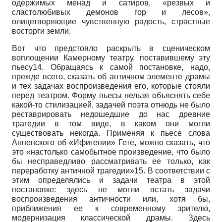
одержимых менад и сатиров, «резвых и
сластолюбивых демонов гор и лесов»,
олицетворяющие чувственную радость, страстные
восторги земли.
Вот что предстояло раскрыть в сценическом
воплощении Камерному театру, поставившему эту
пьесу14. Обращаясь к самой постановке, надо,
прежде всего, сказать об античном элементе драмы
и тех задачах воспроизведения его, которые стояли
перед театром. Форму пьесы нельзя объяснять себе
какой-то стилизацией, задачей поэта отнюдь не было
реставрировать недошедшие до нас древние
трагедии в том виде, в каком они могли
существовать некогда. Применяя к пьесе слова
Анненского об «Ифигении» Гете, можно сказать, что
это «настолько самобытное произведение, что было
бы несправедливо рассматривать ее только, как
переработку античной трагедии»15. В соответствии с
этим определялись и задачи театра в этой
постановке: здесь не могли встать задачи
воспроизведения античности или, хотя бы,
приближения ее к современному зрителю,
модернизация классической драмы. Здесь