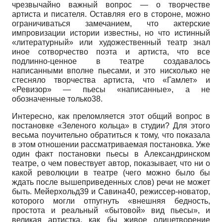
чрезвычайно важный вопрос — о творчестве
артиста и писателя. Оставляя его в стороне, можно
ограничиваться замечанием, что актерские
импровизации истории известны, но что истинный
«литературный» или художественный театр знал
иное сотворчество поэта и артиста, что все
подлинно-ценное в театре создавалось
написанными вполне пьесами, и это нисколько не
стесняло творчества артиста, что «Гамлет» и
«Ревизор» — пьесы «написанные», а не
обозначенные только38.
Интересно, как преломляется этот общий вопрос в
постановке «Зеленого кольца» в студии? Для этого
весьма поучительно обратиться к тому, что показала
в этом отношении рассматриваемая постановка. Уже
один факт постановки пьесы в Александринском
театре, о чем повествует автор, показывает, что ни о
какой революции в театре (чего можно было бы
ждать после вышеприведенных слов) речи не может
быть. Мейерхольд39 и Савина40, режиссер-новатор,
которого могли отпугнуть «внешняя бедность,
простота и реальный «бытовой» вид пьесы», и
великая артистка, как бы живое олицетворение