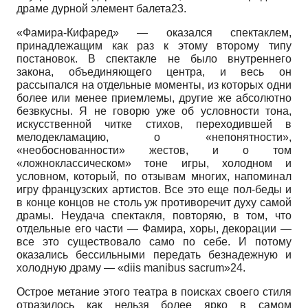
драме дурной элемент балета23.
«Фамира-Кифаред» — оказался спектаклем,
принадлежащим как раз к этому второму типу
постановок. В спектакле не было внутреннего
закона, объединяющего центра, и весь он
рассыпался на отдельные моменты, из которых одни
более или менее приемлемы, другие же абсолютно
безвкусны. Я не говорю уже об условности тона,
искусственной читке стихов, переходившей в
мелодекламацию, о «непонятности»,
«необоснованности» жестов, и о том
«ложноклассическом» тоне игры, холодном и
условном, который, по отзывам многих, напоминал
игру французских артистов. Все это еще пол-беды и
в конце концов не столь уж противоречит духу самой
драмы. Неудача спектакля, повторяю, в том, что
отдельные его части — Фамира, хоры, декорации —
все это существовало само по себе. И потому
оказались бессильными передать безнадежную и
холодную драму —
«diis manibus sacrum»24.
Острое метание этого театра в поисках своего стиля
отразилось как нельзя более ярко в самом