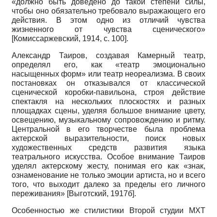
«должно быть доведено до такой степени силы,
чтобы оно обязательно требовало выражающего его
действия. В этом одно из отличий чувства
жизненного от чувства сценического»
[
Комиссаржевский, 1914
, с. 100]
.
Александр Таиров, создавая Камерный театр,
определял его, как «театр эмоционально
насыщенных форм» или театр неореализма. В своих
постановках он отказывался от классической
сценической коробки-павильона, строя действие
спектакля на нескольких плоскостях и разных
площадках сцены, уделяя большое внимание цвету,
освещению, музыкальному сопровождению и ритму.
Центральной в его творчестве была проблема
актерской выразительности, поиск новых
художественных средств развития языка
театрального искусства. Особое внимание Таиров
уделял актерскому жесту, понимая его как «знак,
ознаменование не только эмоции артиста, но и всего
того, что выходит далеко за пределы его личного
переживания»
[
Выготский, 1917б
]
.
Особенностью же стилистики Второй студии МХТ