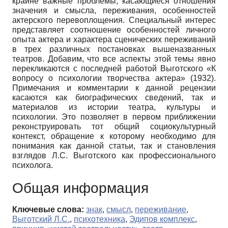
крайне важные проблемы, касающиеся отношения
значения и смысла, переживания, особенностей
актерского перевоплощения. Специальный интерес
представляет соотношение особенностей личного
опыта актера и характера сценических переживаний
в трех различных постановках вышеназванных
театров. Добавим, что все аспекты этой темы явно
перекликаются с последней работой Выготского «К
вопросу о психологии творчества актера» (1932).
Примечания и комментарии к данной рецензии
касаются как биографических сведений, так и
материалов из истории театра, культуры и
психологии. Это позволяет в первом приближении
реконструировать тот общий социокультурный
контекст, обращение к которому необходимо для
понимания как данной статьи, так и становления
взглядов Л.С. Выготского как профессионального
психолога.
Общая информация
Ключевые слова:
знак
,
смысл
,
переживание
,
Выготский Л.С.
,
психотехника
,
Эдипов комплекс
,