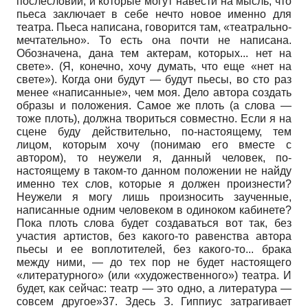
послесловии, и которые могут навести на мысль, что
пьеса заключает в себе нечто новое именно для
театра. Пьеса написана, говорится там, «театрально-
мечтательно». То есть она почти не написана.
Обозначена, дана тем актерам, которых... нет на
свете». (Я, конечно, хочу думать, что еще «нет на
свете»). Когда они будут — будут пьесы, во сто раз
менее «написанные», чем моя. Дело автора создать
образы и положения. Самое же плоть (а слова —
тоже плоть), должна твориться совместно. Если я на
сцене буду действительно, по-настоящему, тем
лицом, которым хочу (понимаю его вместе с
автором), то неужели я, данный человек, по-
настоящему в таком-то данном положении не найду
именно тех слов, которые я должен произнести?
Неужели я могу лишь произносить заученные,
написанные одним человеком в одиноком кабинете?
Пока плоть слова будет создаваться вот так, без
участия артистов, без какого-то равенства автора
пьесы и ее воплотителей, без какого-то... брака
между ними, — до тех пор не будет настоящего
«литературного» (или «художественного») театра. И
будет, как сейчас: театр — это одно, а литература —
совсем другое»37. Здесь З. Гиппиус затрагивает