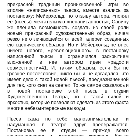
прекрасной традиции проникновенной игры во
вполне «написанных» пьесах, вместе взялись за
постановку: Мейерхольд, по отзыву автора, «понял
ее (пьесы) мечтательную «ненаписанность», Савину
же пленила возможность создать из своей роли
новый прекрасный художественный образ, ничем
резко не отличающейся от всей галереи созданных
ею сценических образов. Но и Мейерхольд не внес
ничего нового, «революционного» в постановку
написанной пьесы, а ограничился раскрытием
вложенной в нее автором идеи «радости
совместности»41. И, таким образом, если бы не
грозное послесловие, никто бы и не догадался, что
имеет дело с такой новой пьесой, предназначенной
для тех, кого «нет на свете». То же самое сказалось и
в новой постановке этой пьесы в студии
Художественного Театра, но с такой силой и
яркостью, которые позволяют сделать из этого факта
многие небезынтересные выводы.
Пьеса сама по себе малозанимательная и
надуманная в театре вдруг преображается.
Постановка ее в студии — прежде всего