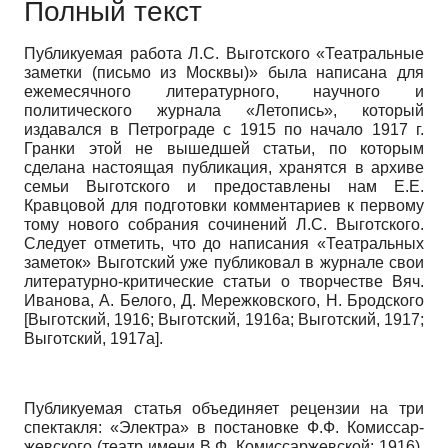
Полный текст
Публикуемая работа Л.С. Выготского «Театральные
заметки (письмо из Москвы)» была написана для
ежемесячного литературного, научного и
политического журнала «Летопись», который
издавался в Петрограде с 1915 по начало 1917 г.
Гранки этой не вышедшей статьи, по которым
сделана настоящая публикация, хранятся в архиве
семьи Выготского и предоставлены нам Е.Е.
Кравцовой для подготовки комментариев к первому
тому нового собрания сочинений Л.С. Выготского.
Следует отметить, что до написания «Театральных
заметок» Выготский уже публиковал в журнале свои
литературно-критические статьи о творчестве Вяч.
Иванова, А. Белого, Д. Мережковского, Н. Бродского
[
Выготский, 1916
;
Выготский, 1916а
;
Выготский, 1917
;
Выготский, 1917а
]
.
Публикуемая статья объединяет рецензии на три
спектакля: «Электра» в постановке Ф.Ф. Комиссар-
жевского (театр имени В.Ф. Комиссаржевской; 1916),