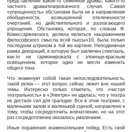
представление какой-то семейной драмы, какого-то
частного драматизированного случая. Самая
«упрощенность» обстановки была не в направлении
обобщенности, возвышенной отвлеченности
очертаний, но действительного и разлагающего
упрощения. Обстановка, которая, по словам Ф.
Комиссаржевского, должна являться «выражением
философского смысла всей пьесы»10, была только
последним штрихом в той же картине. Неподвижная
рамка декораций, в которую был заключен спектакль,
как-то не гармонировала с зловеще-красным
освещением, которое одно не могло изменить
общего тона.
Что знаменует собой такая непоследовательность,
такой уклон — этот вопрос сейчас лежит вне нашей
темы. Интересно только отметить, что «чистая
театральность» в «Электре» не удалась; что у театра
не достало сил для трагедии. Все в этом театрике, с
маленьким залом и маленькой сценой, направлено к
тому, чтобы сосредоточить впечатление, но на этот
раз сосредоточение оказалось умалением.
Иные поражения знаменательнее побед. Есть свой