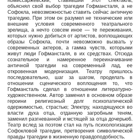
Комиссаржевский, ставивший этот спектакль,
объяснял свой выбор трагедии Гоф­мансталя, а не
Софокла, невозможностью ставить сейчас античную
трагедию. При этом он разумел не технические или
внешние условия современного театрального
зрелища, а нечто совсем иное — те переживания,
которых нужно добиться от артистов, воплощающих
образы Софокла, почти невозможно вызвать у
современных актеров, а гамма чувств, которыми
живут люди Гофмансталя, в их средствах. Отсюда
сознательное и намеренное переиначивание
античной трагедии на современный лад, ее
откровенная модернизация. Театру пришлось
последовательно, шаг за шагом, проделать в
отношении сценического воплощения то, что
Гофмансталь сделал в отношении литературно­
художественном. Автор заменил в основном образе
героини религиозный долг психопатической
одержимостью, страстью; Электру, находящуюся во
власти духа отца, отданную загробным теням,
заменил разгневанной и мстящей за отца дочерью6.
Театр вслед за поэтом стал на путь психологизации
Софокловой трагедии, претворения символической
правды трагедии в жизненную правдоподобность.