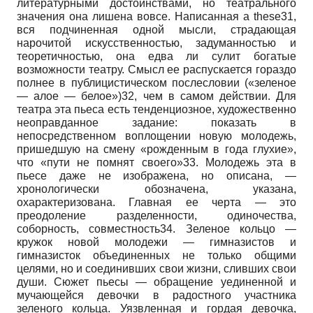
литературными достоинствами, но театрального
значения она лишена вовсе. Написанная
a these
31
,
вся подчиненная одной мысли, страдающая
нарочитой искусственностью, задуманностью и
теоретичностью, она едва ли сулит богатые
возможности театру. Смысл ее распускается гораздо
полнее в публицистическом послесловии («зеленое
— алое — белое»)32, чем в самом действии. Для
театра эта пьеса есть тенденциозное, художественно
неоправданное задание: показать в
непосредственном воплощении новую молодежь,
пришедшую на смену «рожденным в года глухие»,
что «пути не помнят своего»33. Молодежь эта в
пьесе даже не изображена, но описана, —
хронологически обозначена, указана,
охарактеризована. Главная ее черта — это
преодоление разделенности, одиночества,
соборность, совместность34. Зеленое кольцо —
кружок новой молодежи — гимназистов и
гимназисток объединенных не только общими
целями, но и соединивших свои жизни, сливших свои
души. Сюжет пьесы — обращение уединенной и
мучающейся девочки в радостного участника
зеленого кольца. Уязвленная и гордая девочка,