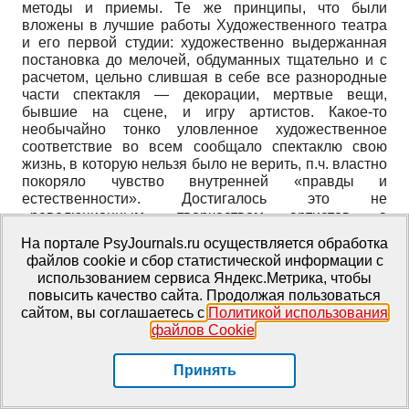
методы и приемы. Те же принципы, что были
вложены в лучшие работы Художественного театра
и его первой студии: художественно выдержанная
постановка до мелочей, обдуманных тщательно и с
расчетом, цельно слившая в себе все разнородные
части спектакля — декорации, мертвые вещи,
бывшие на сцене, и игру артистов. Какое-то
необычайно тонко уловленное художественное
соответствие во всем сообщало спектаклю свою
жизнь, в которую нельзя было не верить, п.ч. властно
покоряло чувство внутренней «правды и
естественности». Достигалось это не
«революционным» творчеством артистов, а
удивительной и стройной согласованностью, которая
На портале PsyJournals.ru осуществляется обработка
побеждала на сцене. Игра артистов была
файлов cookie и сбор статистической информации с
выдержана в том же «старом» стиле: казалось, сама
использованием сервиса Яндекс.Метрика, чтобы
душевная жизнь, а не изображение ее, раскрывается
повысить качество сайта. Продолжая пользоваться
и проходит перед зрителем; то же психологическое
сайтом, вы соглашаетесь с
Политикой использования
проникновение в изображаемое лицо, то же полное
файлов Cookie
.
слияние с ролью, жизненно-конкретное
«перевоплощение», то же «переживание» артиста,
Принять
как подкладка его игры, та же глубочайшая
интимность и внешняя строгость и изящная простота
исполнения, которая заражает зрителя и