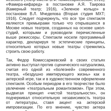
«Фамира-кифаред» в постановке А.Я. Таиро­ва
(Камерный театр; 1916), «Зеленое кольцо» в
постановке В.Л. Мчеделова (Вторая студия МХТ;
1916). Следует подчеркнуть, что все три спектакля
являются премьерами только что открывшихся в
Москве новых театров, созданных на основе школ-
студий, которыми и руководили перечисленные
выше режиссеры. Спектакли носили программный
характер, декларируя те эстетические принципы,
относительно которых новые театры стремились
строить свою работу.
Так, Федор Комиссаржевский в своих статьях
активно выступал против сценического натурализма,
считая его одной из «болезней» современного
театра, «бездушно имитирующего жизнь» как в
актерской игре, так и в художественном оформлении
спектакля. Особым периодом в его творчестве было
увлечение «театральным романтизмом». При этом,
выдвигая принцип «чистой театральности», он
подчеркивал относительную независимость театра
от литературы, ставя акцент на актерской
импровизации. По его мнению, чувство актера