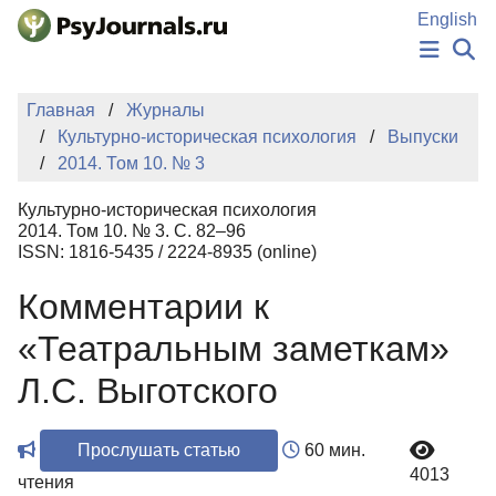
Перейти к основному содержанию
English
НОВОСТИ
Главная
Журналы
ИЗДАНИЯ
Культурно-историческая психология
Выпуски
АВТОРЫ
2014. Том 10. № 3
ПОДАТЬ РУКОПИСЬ
БАЗА ЗНАНИЙ
Культурно-историческая психология
КЛЮЧЕВЫЕ СЛОВА
2014. Том 10. № 3. С. 82–96
Регистрация
Вход
ISSN: 1816-5435 / 2224-8935 (online)
Комментарии к
«Театральным заметкам»
Л.С. Выготского
Прослушать статью
60 мин.
4013
чтения