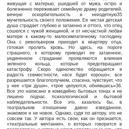
живущая с матерью, ушедшей от мужа, остро и
болезненно переживает семейную драму родителей,
вечную оскорбительность и неиздетную35
мучительность своего положения. Ее чистая детская
душа страдает глубоко и затаенно и оттого, что отец
сошелся с чужой женщиной, и от несчастной любви
матери к какому-то малосимпатичному господину.
Она с револьвером приходит в квартиру отца,
готовая пролить кровь. Но здесь, на пороге
страшного, к которому приводит ее затаенное,
уединенное страдание проявляются влияния
зеленого кольца, которые предотвращают
катастрофу. Скоро одиночество обращается в
радость совместности, «все будет хорошо», все
разрешается благополучием, спасена, чувствует, что
у нее «три души», «трое целуются, обнявшись»36.
Все это написано в комедийно бытовых тонах и не
лишено подчас психологической и бытовой
наблюдательности. Все это, казалось бы, в
театральном отношении давно изведанное,
знакомое и не новое. Однако, судя по автору, это не
совсем так. У автора есть свои, как он признается,
«театральные мечтания», о которых говорится в