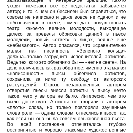
захватывающее и интересное зрелище. Как-то
уходят, исчезают все ее недостатки, забывается
автор; и то, с чем он бессилен был справиться, что
совсем не написано и даже вовсе не «дано» и не
«обозначено» в пьесе, сумел дать почувствовать
театр: какое-то веяние молодости, выходящее
далеко за пределы обрисовки данной в пьесе
молодежи, новый «ответ» в лицах, веянье еще
«небывалого». Автор опасался, что «сравнительно
малая на- писанность «Зеленого кольца»
должна...только затруднить исполнителей, артистов.
Ведь тех, кого это облегчило бы — «нет на свете». На
деле получилось как раз обратное: именно эта малая
«написанность» пьесы облегчила артистов,
сохранила за ними ту свободу от авторских
рассуждений. Сквозь незаполненные автором
отверстия пьесы внесли артисты в пьесу нечто
такое, чего у автора не было. Интересно, чем это
было достигнуто. Артисты не творили с автором
«плоть» слова, но только повторяли заученные
слова роли, — одним словом, отнеслись к пьесе так,
как если бы она была совсем обыкновенная пьеса.
Во всей постановке отпечатались глубоко
воспринятые и хорошо знакомые художественные