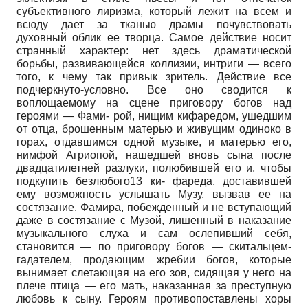
субъективного лиризма, который лежит на всем и
всюду дает за тканью драмы почувствовать
духовный облик ее творца. Самое действие носит
странный характер: нет здесь драматической
борьбы, развивающейся коллизии, интриги — всего
того, к чему так привык зритель. Действие все
подчеркнуто-условно. Все оно сводится к
воплощаемому на сцене приговору богов над
героями — Фами- рой, нищим кифаредом, ушедшим
от отца, брошенным матерью и живущим одиноко в
горах, отдавшимся одной музыке, и матерью его,
нимфой Агриопой, нашедшей вновь сына после
двадцатилетней разлуки, полюбившей его и, чтобы
подкупить безлюбого13 ки- фареда, доставившей
ему возможность услышать Музу, вызвав ее на
состязание. Фамира, побежденный и не вступающий
даже в состязание с Музой, лишенный в наказание
музыкального слуха и сам ослепивший себя,
становится — по приговору богов — скитальцем-
гадателем, продающим жребии богов, которые
вынимает слетающая на его зов, сидящая у него на
плече птица — его мать, наказанная за преступную
любовь к сыну. Героям противопоставлены хоры