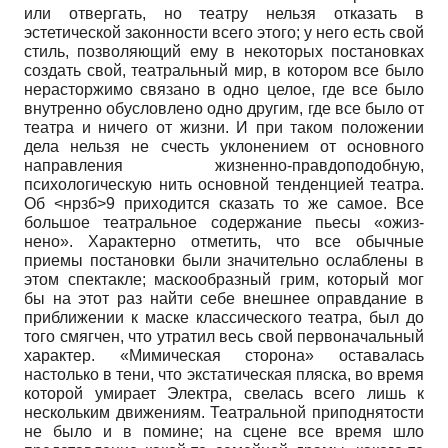
или отвергать, но театру нельзя отказать в
эстетической законности всего этого; у него есть свой
стиль, позволяющий ему в некоторых постановках
создать свой, театральный мир, в котором все было
нерасторжимо связано в одно целое, где все было
внутренно обусловлено одно другим, где все было от
театра и ничего от жизни. И при таком положении
дела нельзя не счесть уклонением от основного
направления жизненно-правдоподобную,
психологическую нить основной тенденцией театра.
Об <нрзб>9 приходится сказать то же самое. Все
большое театральное содержание пьесы «ожиз-
нено». Характерно отметить, что все обычные
приемы постановки были значительно ослаблены в
этом спектакле; маскообразный грим, который мог
бы на этот раз найти себе внешнее оправдание в
приближении к маске классического театра, был до
того смягчен, что утратил весь свой первоначальный
характер. «Мимическая сторона» оставалась
настолько в тени, что экстатическая пляска, во время
которой умирает Электра, свелась всего лишь к
нескольким движениям. Театральной приподнятости
не было и в помине; на сцене все время шло