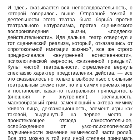
И здесь сказывается вся непоследовательность, о
которой говорилось выше. Отправной точкой в
деятельности этого театра была борьба против
театрального натурализма, против сценического
воспроизведения жизни, «подделки
действительности». Идя дальше, театр отвергнул и
тот сценический реализм, который, отказавшись от
«протокольной имитации жизни»7, все же строго
придерживался «внутренней естественности»,
психологической верности, «жизненной правды»7.
Культ чистой театральности, стремление вернуть
спектаклю характер представления, действа, — все
это сказывалось не только в выборе пьес с сильным
театральным элементом, но и в самих приемах игры
и постановки: какая-то театральная приподнятость
(внешняя и внутренняя), зрелищность,
маскообразный грим, заменяющий у актера мимику
живого лица, декламационность, элемент игры как
таковой, выдвинутый на первое место, и
проистекающее отсюда самостоятельное,
освобожденное от узко-психологической
подчиненности значение мимической части роли8.
Все это можно в той или иной степени принимать