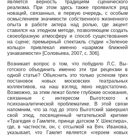
является верность традициям сценического
реализма. При этом здесь также проявился ряд
новаций, связанных, в первую очередь, с особым
осмыслением значимости собственного жизненного
опыта в работе актера над ролью, где акцент
ставился на этюдном методе, позволяющем создать
своеобразную атмосферу и способ существования
на сцене; премьерный спектакль студии «Зеленое
кольцо» привлекал именно «шармом ближней
узнаваемости»
[
Соловьева, 2007
, с. 306]
.
Возникает вопрос о том, что побудило Л.С. Вы­
готского объединить именно эти три рецензии в
одной статье? Объяснить это только успехом трех
постановок новых московских театральных
коллективов, на наш взгляд, явно недостаточно.
Возможно, за этим лежат более глубокие основания,
связанные с интересом Выготского к
психоаналитической проблематике. В этой связи
напомним, что за год до этого Выготский завершил
свой этюд, посвященный читательской критике
«Трагедия о Гамлете, принце датском У. Шекспира»,
где, в частности, он, с отсылкой на Вяч. Иванова,
указывает, что Гамлет является «героем новых