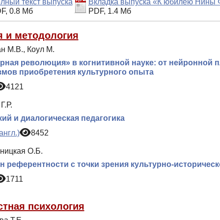
лный текст выпуска
Вкладка выпуска «К юбилею Нины
F, 0.8 Мб
PDF, 1.4 Мб
я и методология
 М.В., Коул М.
рная революция» в когнитивной науке: от нейронной п
мов приобретения культурного опыта
4121
Г.Р.
ий и диалогическая педагогика
англ.)
8452
ницкая О.Б.
 референтности с точки зрения культурно-историческ
1711
стная психология