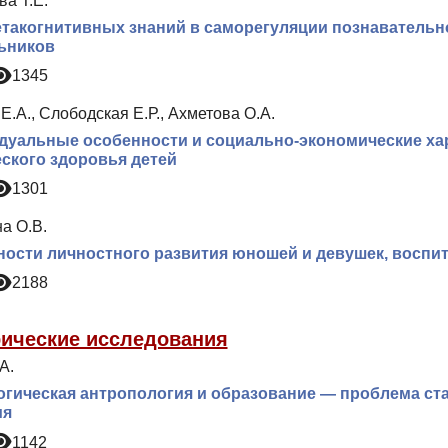
а Т.Е.
такогнитивных знаний в саморегуляции познавательн
ьников
1345
Е.А., Слободская Е.Р., Ахметова О.А.
уальные особенности и социально-экономические хар
ского здоровья детей
1301
а О.В.
ости личностного развития юношей и девушек, воспи
2188
ические исследования
А.
гическая антропология и образование — проблема ст
ия
1142