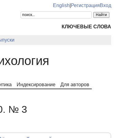
English
|
Регистрация
Вход
КЛЮЧЕВЫЕ СЛОВА
ыпуски
ихология
итика
Индексирование
Для авторов
0. № 3