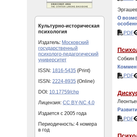
Эргашев
О возмо
особен
Культурно-историческая
психология
PDF
Издатель:
Московский
государственный
Психо
психолого-педагогический
Собкин В
университет
Коммент
ISSN:
1816-5435
(Print)
PDF
ISSN:
2224-8935
(Online)
DOI:
10.17759/chp
Диску
Леонтье
Лицензия:
CC BY-NC 4.0
Развити
Издается с
2005
года
PDF
Периодичность: 4 номера
в год
Психо