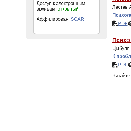
Доступ к электронным
Лестев А
архивам:
открытый
Психоло
Аффилирован
ISCAR
PDF
Психо
Цыбуля 
К пробл
PDF
Читайте