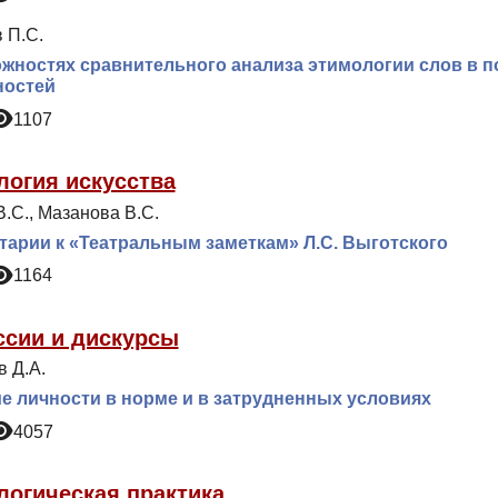
 П.С.
жностях сравнительного анализа этимологии слов в 
ностей
1107
логия искусства
.С., Мазанова В.С.
арии к «Театральным заметкам» Л.С. Выготского
1164
ссии и дискурсы
в Д.А.
е личности в норме и в затрудненных условиях
4057
логическая практика