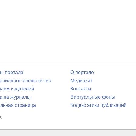
ы портала
О портале
ционное спонсорство
Медиакит
аем издателей
Контакты
а на журналы
Виртуальные фоны
льная страница
Кодекс этики публикаций
6
юля 2016 г.