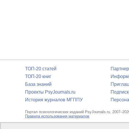
ТОП-20 статей
Партнер
ТОП-20 книг
Информа
База знаний
Приглаш
Проекты PsyJournals.ru
Подписк
История журналов МГППУ
Персона
Портал психологических изданий PsyJournals.ru, 2007–202
Правила использования материалов
Свидетельство регистрации СМИ
Эл № ФС77-66447 от 14 и