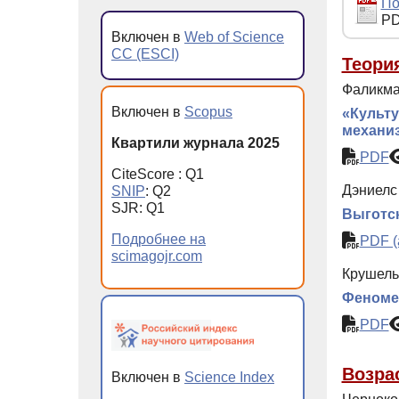
По
PD
Включен в
Web of Science
CC (ESCI)
Теори
Фаликман
Включен в
Scopus
«Культу
механиз
Квартили журнала 2025
PDF
CiteScore : Q1
Дэниелс 
SNIP
: Q2
SJR: Q1
Выготск
Подробнее на
PDF (
scimagojr.com
Крушель
Феномен
PDF
Возра
Включен в
Science Index