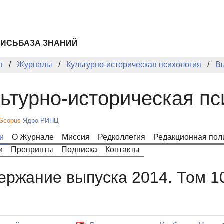
ПИСЬ
БАЗА ЗНАНИЙ
я
Журналы
Культурно-историческая психология
В
ьтурно-историческая пс
Scopus
Ядро РИНЦ
и
О Журнале
Миссия
Редколлегия
Редакционная пол
и
Препринты
Подписка
Контакты
ержание выпуска 2014. Том 1