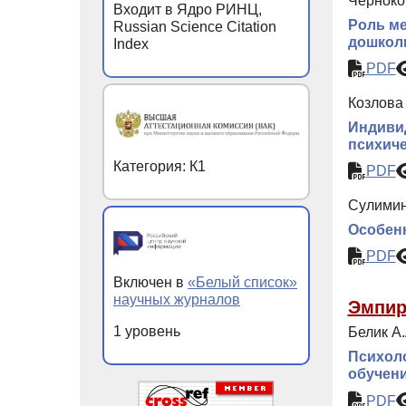
Черноков
Входит в Ядро РИНЦ,
Роль ме
Russian Science Citation
дошкол
Index
PDF
Козлова 
Индивид
психиче
Категория: К1
PDF
Сулимин
Особенн
PDF
Включен в
«Белый список»
научных журналов
Эмпир
1 уровень
Белик А.
Психоло
обучен
PDF