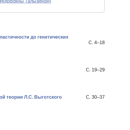
 Фёдоровны Талызиной»
ластичности до генетических
С. 4–18
С. 19–29
ой теории Л.С. Выготского
С. 30–37