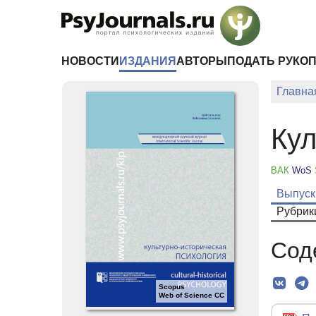
Перейти к основному содержанию
НОВОСТИ
ИЗДАНИЯ
АВТОРЫ
ПОДАТЬ РУКО
Главна
Кул
ВАК
WoS
Выпуск
Рубрик
Сод
Scopus
Web of Science CC