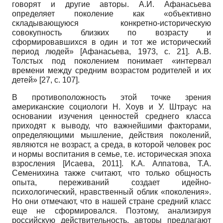
говорят и другие авторы. А.И. Афанасьева
определяет поколение как «объективно
складывающуюся конкретно-историческую
совокупность близких по возрасту и
сформировавшихся в один и тот же исторический
период людей»
[
Афанасьева, 1973
, с. 21]
. А.В.
Толстых под поколением понимает «интервал
времени между средним возрастом родителей и их
детей» [27,
c
. 107].
В противоположность этой точке зрения
американские социологи Н. Хоув и У. Штраус на
основании изучения ценностей среднего класса
приходят к выводу, что важнейшими факторами,
определяющими мышление, действия поколений,
являются не возраст, а среда, в которой человек рос
и нормы воспитания в семье, т.е. историческая эпоха
взросления
[
Исаева, 2011
]
. К.А. Алпатова, Т.А.
Семенихина также считают, что только общность
опыта, переживаний создает идейно-
психологический, нравственный облик «поколения».
Но они отмечают, что в нашей стране средний класс
еще не сформировался. Поэтому, анализируя
российскую действительность, авторы предлагают