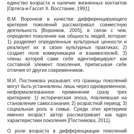
единство возраста и наличие жизненных контактов
[
Ортега-и-Гассет Х. Восстание, 1991
]
.
В.М. Воронков в качестве дифференцирующего
критерия поколений рассматривал совместную
деятельность
[
Воронков, 2005
]
, в связи с чем,
определял поколение как общность людей, которая:
1) разделяет определенные культурные ценности и
реализует их в своих культурных практиках; 2)
создает поле коммуникации и взаимосвязей; 3)
члены которой сами себя идентифицируют как
составной элемент поколения, приписывая себе
отличия от других современников.
М.И. Постникова указывает, что границы поколений
могут быть установлены лишь через одновременное,
неформализованное применение сразу трех
критериев: 1) историческая эпоха, повлиявшая на
становление самосознания; 2) возрастной период; 3)
социальная роль в семье. Среди этих критериев
именно возраст автор рассматривает как ядро
характеристики поколения
[
Постникова, 2011
]
.
О роли возраста в дифференциации поколений