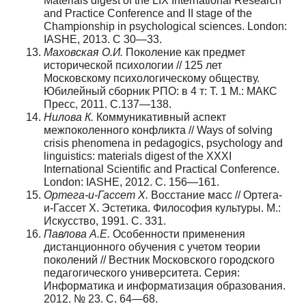
Materials digest of the LIX International Research
and Practice Conference and II stage of the
Championship in psychological sciences. London:
IASHE, 2013. С 30—33.
Маховская О.И.
Поколение как предмет
исторической психологии // 125 лет
Московскому психологическому обществу.
Юбилейный сборник РПО: в 4 т: Т. 1 М.: МАКС
Пресс, 2011. С.137—138.
Нилова К.
Коммуникативный аспект
межпоколенного конфликта // Ways of solving
crisis phenomena in pedagogics, psychology and
linguistics: materials digest of the XXXI
International Scientific and Practical Conference.
London: IASHE, 2012. С. 156—161.
Ортега-и-Гассет Х.
Восстание масс // Ортега-
и-Гассет Х. Эстетика. Философия культуры. М.:
Искусство, 1991. С. 331.
Павлова А.Е.
Особенности применения
дистанционного обучения с учетом теории
поколений // Вестник Московского городского
педагогического университета. Серия:
Информатика и информатизация образования.
2012. № 23. С. 64—68.