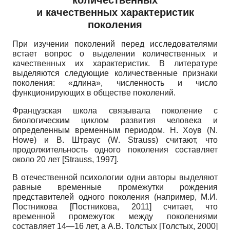
количественных
и качественных характеристик
поколения
При изучении поколений перед исследователями
встает вопрос о выделении количественных и
качественных их характеристик. В литературе
выделяются следующие количественные признаки
поколения: «длина», численность и число
функционирующих в обществе поколений.
Французская школа связывала поколение с
биологическим циклом развития человека и
определенным временным периодом. Н. Хоув (
N
.
Howe
) и В. Штраус (
W
.
Strauss
) считают, что
продолжительность одного поколения составляет
около 20 лет
[
Strauss, 1997
]
.
В отечественной психологии одни авторы выделяют
равные временные промежутки рождения
представителей одного поколения (например, М.И.
Постникова
[
Постникова, 2011
]
считает, что
временной промежуток между поколениями
составляет 14—16 лет, а А.В. Толстых
[
Толстых, 2000
]