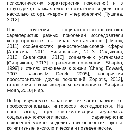
психологических характеристик поколения) и в
структуре (в рамках одного поколения выделяются
несколько когорт, «ядро» и «периферия»)
[
Пушина,
2012
]
.
При изучении социально-психологических
характеристик разных поколений исследователи
концентрируются на типах ментальности
[
Пищик,
2011
]
, особенностях ценностно-смысловой сферы
[
Артюхина, 2011
;
Василевская, 2013
;
Садыкова,
2013
;
Сиврикова, 2013
]
, социальных установках
[
Сиврикова, 2013
]
, стратегиях поведения
[
Shapiro,
1999
]
и стилях отношения к жизни
[
Chang Edward,
2007
;
Isaacowitz Derek, 2005
]
, восприятии
представителей других поколений
[
Zopiatis, 2012
]
,
отношении к компьютерным технологиям
[
Salajana
Florin, 2010
]
и др.
Выбор изучаемых характеристик часто зависит от
профессиональных интересов исследователя. На
наш взгляд, при систематизации изучаемых
социально-психологических характеристик
поколений можно выделить три основные группы:
когнитивные, аксиологические и поведенческие.