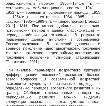
революционный перелом; 1930—1941-е гг. —
«сталинская» мобилизационная система; 1941 —
1953 гг. — военный и послевоенный периоды; 1953
— 1964-е гг. — «оттепель»; 1964—1985-е гг. —
«застой»; 1985—1999-е гг. — «перестройка»
[
Левада,
2011
]
. М.И. Постни­кова добавляет еще один
исторический период к данной классификации —
период стабилизации экономики. В результате
применения данной типологии в современной
России выделяются 5 поколений: довоенное и
военное; поколение «шестидесятников», поколение
«застоя»; поколение «перестройки»; постсоветское
поколение; поколение путинской стабилизации
[
Постникова, 2011
]
.
При анализе параметров возрастного критерия
дифференциации поколений возникает больше
всего вопросов. В современной возрастной
психологии существуют различные подходы к
определению периодов возрастного развития и их
границ. Обобщая отечественные взгляды на
периодизацию развития, можно выделить
следующие возрастные эпохи: детство, юность