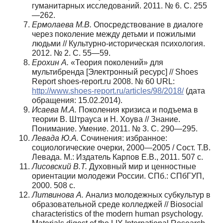
гуманитарных исследований. 2011. № 6. С. 255
—262.
Ермолаева М.В.
Опосредствование в диалоге
через поколение между детьми и пожилыми
людьми // Культурно-историческая психология.
2012. № 2. C. 55—59.
Ерохин А.
«Теория поколений» для
мультибренда [Электронный ресурс] // Shoes
Report shoes-report.ru 2008. № 60 URL:
http://www.shoes-report.ru/articles/98/2018/
(дата
обращения: 15.02.2014).
Исаева М.А.
Поколения кризиса и подъема в
теории В. Штрауса и Н. Хоува // Знание.
Понимание. Умение. 2011. № 3. С. 290—295.
Левада Ю.А.
Сочинения: избранное:
социологические очерки, 2000—2005 / Сост. Т.В.
Левада. М.: Издатель Карпов Е.В., 2011. 507 с.
Лисовский В.Т.
Духовный мир и ценностные
ориентации молодежи России. СПб.: СПбГУП,
2000. 508 с.
Литвинова А.
Анализ молодежных субкультур в
образовательной среде колледжей // Biosocial
characteristics of the modern human psychology.