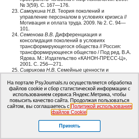
№ 3(59). С. 167—176.
Самоукина Н.В.
Теория поколений и
управление персоналом в условиях кризиса //
Мотивация и оплата труда. 2009. № 2. С. 94—
101.
Семенова В.В.
Дифференциация и
консолидация поколений в условиях
трансформирующегося общества // Россия:
трансформирующееся общество / Под ред. В.А.
Ядова. М.: Издательство «КАНОН-ПРЕСС-Ц»,
2001. C. 256—271.
Сиврикова Н.В.
Семейные ценности и
установки поколения Y // «The person in
conditions of the interpersonal relationships
На портале PsyJournals.ru осуществляется обработка
intensification», «Technologies of globalization of
файлов cookie и сбор статистической информации с
the XXI century: evolution or setback?»: Materials
использованием сервиса Яндекс.Метрика, чтобы
digest of the XLVII and the XLVIII International
повысить качество сайта. Продолжая пользоваться
Research and Practice Conferences (London,
сайтом, вы соглашаетесь с
Политикой использования
March 28 — April 02, 2013). London: IASHE, 2013.
файлов Cookie
.
С. 106—108.
Ситько Р.М.
Идея преемственности поколений
Принять
в историко-культурном наследии // «Психолого-
педагогическое наследие прошлого в