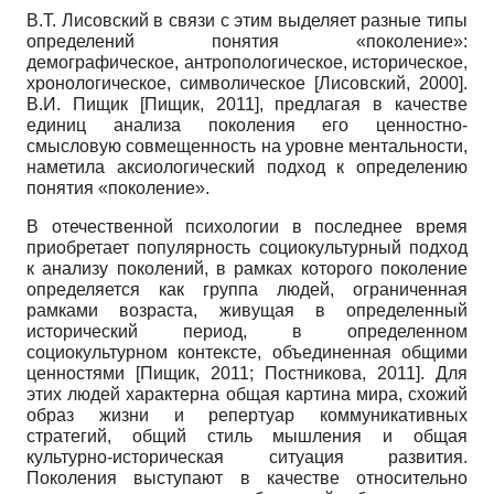
В.Т. Лисовский в связи с этим выделяет разные типы
определений понятия «поколение»:
демографическое, антропологическое, историческое,
хронологическое, символическое
[
Лисовский, 2000
]
.
В.И. Пищик
[
Пищик, 2011
]
, предлагая в качестве
единиц анализа поколения его ценностно-
смысловую совмещенность на уровне ментальности,
наметила аксиологический подход к определению
понятия «поколение».
В отечественной психологии в последнее время
приобретает популярность социокультурный подход
к анализу поколений, в рамках которого поколение
определяется как группа людей, ограниченная
рамками возраста, живущая в определенный
исторический период, в определенном
социокультурном контексте, объединенная общими
ценностями
[
Пищик, 2011
;
Постникова, 2011
]
. Для
этих людей характерна общая картина мира, схожий
образ жизни и репертуар коммуникативных
стратегий, общий стиль мышления и общая
культурно-историческая ситуация развития.
Поколения выступают в качестве относительно