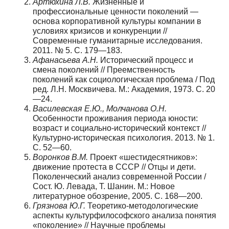
Артюхина Л.В.
Жизненные и
профессиональные ценности поколений —
основа корпоративной культуры компании в
условиях кризисов и конкуренции //
Современные гуманитарные исследования.
2011. № 5. С. 179—183.
Афанасьева А.Н.
Исторический процесс и
смена поколений // Преемственность
поколений как социологическая проблема / Под
ред. Л.Н. Москвичева. М.: Академия, 1973. С. 20
—24.
Василевская Е.Ю., Молчанова О.Н.
Особенности проживания периода юности:
возраст и социально-исторический контекст //
Культурно-историческая психология. 2013. № 1.
C. 52—60.
Воронков В.М.
Проект «шестидесятников»:
движение протеста в СССР // Отцы и дети.
Поколенческий анализ современной России /
Сост. Ю. Левада, Т. Шанин. М.: Новое
литературное обозрение, 2005. С. 168—200.
Грязнова Ю.Г.
Теоретико-методологические
аспекты культурфилософского анализа понятия
«поколение» // Научные проблемы