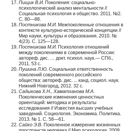
Пищик В.И.
Поколения: социально-
психологический анализ ментальности //
Социальная психология и общество. 2011. №2.
C. 80—88.
Постникова М.И.
Межпоколенные отношения в
контексте культурно-исторической концепции //
Мир науки, культуры и образования. 2010. №
4(23). С. 125—128.
Постникова М.И.
Психология отношений
между поколениями в современной России:
автореф. дис. … докт. психол. наук.— СПб.,
2011. 53 с.
Пушина Л.Ю.
Социальная ответственность
поколений современного российского
общества: автореф. дис. ... канд. социол. наук.
Нижний Новгород, 2012. 32 с.
Садыкова Х.Н., Хаматханова М.А.
Поколенческие изменения ценностных
ориентаций: методика и результаты
исследования // Известия высших учебных
заведений. Социология. Экономика. Политика.
2013. № 1. С. 58—61.
Сайко Э.В.
Поколенное измерение жизненных
пространств человека // Мир психологии. 2009.