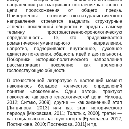
направления рассматривают поколение как звено в
цепи происхождения от общего предка.
Приверженцы позитивистско-натуралистического
направления стремятся выделить структурные
аспекты поколенной общности и придать самому
термину пространственно-хронологическую
определенность. Те, кто придерживается
романтически-гуманитарного направления,
напротив, подчеркивают внутреннее, духовное
единство поколения, общность идей и деятельности.
Поборники историко-политического направления
рассматривают поколение как временно
господствующую общность.
В отечественной литературе в настоящий момент
накопилось большое количество определений
понятия «поколение». Одни авторы трактуют
поколение как звено генеалогической цепи
[
Нилова,
2012
;
Ситько, 2009
]
, другие — как жизненный этап
[
Литвинова, 2013
]
или как этап исторического
периода
[
Маховская, 2011
;
Толстых, 2000
]
, третьи —
как социально-возрастную когорту
[
Ермолаева, 2012
;
Постникова, 2010
;
Постникова, 2011
]
и т.д.