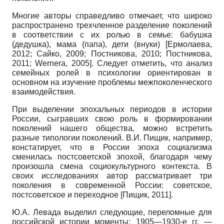
Многие авторы справедливо отмечает, что широко
распространено трехчленное разделение поколений
в соответствии с их ролью в семье: бабушка
(дедушка), мама (папа), дети (внуки)
[
Ермолаева,
2012
;
Сайко, 2009
;
Постникова, 2010
;
Постникова,
2011
;
Wernera, 2005
]
. Следует отметить, что анализ
семейных ролей в психологии ориентирован в
основном на изучение проблемы межпоколенческого
взаимодействия.
При выделении эпохальных периодов в истории
России, сыгравших свою роль в формировании
поколений нашего общества, можно встретить
разные типологии поколений. В.И. Пищик, например,
констатирует, что в России эпоха социализма
сменилась постсоветской эпохой, благодаря чему
произошла смена социокультурного контекста. В
своих исследованиях автор рассматривает три
поколения в современной России: советское,
постсоветское и переходное
[
Пищик, 2011
]
.
Ю.А. Левада выделил следующие, переломные для
российской истории моменты: 1905—1930-е гг. —