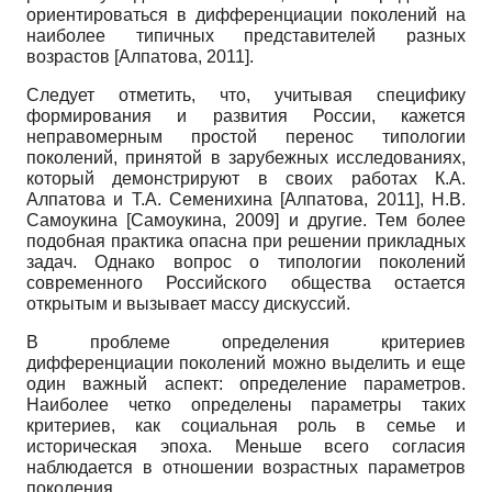
ориентироваться в дифференциации поколений на
наиболее типичных представителей разных
возрастов
[
Алпатова, 2011
]
.
Следует отметить, что, учитывая специфику
формирования и развития России, кажется
неправомерным простой перенос типологии
поколений, принятой в зарубежных исследованиях,
который демонстрируют в своих работах К.А.
Алпатова и Т.А. Семе­нихина
[
Алпатова, 2011
]
, Н.В.
Самоукина
[
Самоукина, 2009
]
и другие. Тем более
подобная практика опасна при решении прикладных
задач. Однако вопрос о типологии поколений
современного Российского общества остается
открытым и вызывает массу дискуссий.
В проблеме определения критериев
дифференциации поколений можно выделить и еще
один важный аспект: определение параметров.
Наиболее четко определены параметры таких
критериев, как социальная роль в семье и
историческая эпоха. Меньше всего согласия
наблюдается в отношении возрастных параметров
поколения.