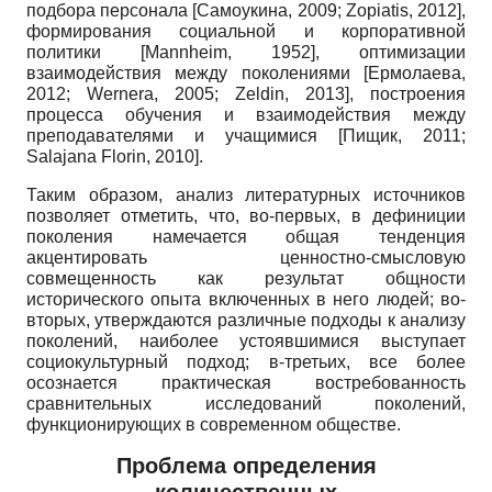
подбора персонала
[
Самоукина, 2009
;
Zopiatis, 2012
]
,
формирования социальной и корпоративной
политики
[
Mannheim, 1952
]
, оптимизации
взаимодействия между поколениями
[
Ермолаева,
2012
;
Wernera, 2005
;
Zeldin, 2013
]
, построения
процесса обучения и взаимодействия между
преподавателями и учащимися
[
Пищик, 2011
;
Salajana Florin, 2010
]
.
Таким образом, анализ литературных источников
позволяет отметить, что, во-первых, в дефиниции
поколения намечается общая тенденция
акцентировать ценностно-смысловую
совмещенность как результат общности
исторического опыта включенных в него людей; во-
вторых, утверждаются различные подходы к анализу
поколений, наиболее устоявшимися выступает
социокультурный подход; в-третьих, все более
осознается практическая востребованность
сравнительных исследований поколений,
функционирующих в современном обществе.
Проблема определения