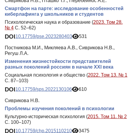
Сиврикова Н.В., Пташко Т.Г., Перебейнос А.Е.
Смартфон на парте: исследование особенностей
киберлафинга у школьников и студентов
Психологическая наука и образование (
2023. Том 28.
№ 4
С. 52–62)
DOI
10.17759/pse.2023280403
531
Постникова М.И., Микляева А.В., Сиврикова Н.В.,
Регуш Л.А.
Изменения жизнестойкости представителей
разных поколений россиян в начале XXI века
Социальная психология и общество (
2022. Том 13. № 1
С. 87–103)
DOI
10.17759/sps.2022130106
610
Сиврикова Н.В.
Проблемы изучения поколений в психологии
Культурно-историческая психология (
2015. Том 11. № 2
С. 100–107)
DOI
10.17759/chp.2015110210
3475