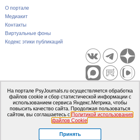
О портале
Медиакит
Контакты
Виртуальные фоны
Кодекс этики публикаций
Портал психологических изданий PsyJournals.ru, 2007–2026
На портале PsyJournals.ru осуществляется обработка
Правила использования материалов
файлов cookie и сбор статистической информации с
Свидетельство регистрации СМИ
Эл № ФС77-66447 от 14 июля
использованием сервиса Яндекс.Метрика, чтобы
2016 г.
повысить качество сайта. Продолжая пользоваться
сайтом, вы соглашаетесь с
Политикой использования
Издатель:
ФГБОУ ВО МГППУ
файлов Cookie
.
Репозиторий открытого доступа
Принять