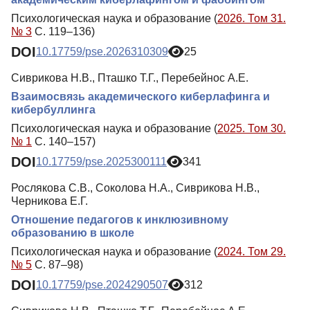
Психологическая наука и образование (
2026. Том 31.
№ 3
С. 119–136)
DOI
10.17759/pse.2026310309
25
Сиврикова Н.В., Пташко Т.Г., Перебейнос А.Е.
Взаимосвязь академического киберлафинга и
кибербуллинга
Психологическая наука и образование (
2025. Том 30.
№ 1
С. 140–157)
DOI
10.17759/pse.2025300111
341
Рослякова С.В., Соколова Н.А., Сиврикова Н.В.,
Черникова Е.Г.
Отношение педагогов к инклюзивному
образованию в школе
Психологическая наука и образование (
2024. Том 29.
№ 5
С. 87–98)
DOI
10.17759/pse.2024290507
312