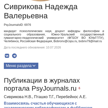
Сиврикова Надежда
Валерьевна
PsyJournalsID: 6976
кандидат психологических наук, доцент кафедры философии и
социального образования, Южно-Уральский государственный
гуманитарно-педагогический университет (ФГБОУ ВО ЮУрГГПУ),
Челябинск, Российская Федерация, Bobronv@cspu.ru, bobnv79@mail.ru
Дата последнего обновления: 10.07.2026
Меню раздела
Публикации
Публикации в журналах
Медиа-материалы
портала PsyJournals.ru
6
Сиврикова Н.В., Пташко Т.Г., Перебейнос А.Е.
Взаимосвязь счастья обучающихся с
академическим киберлафингом и фаббингом