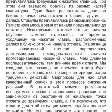
предъявлялись требуемые к нажатию клавиши. При
этом они заведомо брались из разных частей
клавиатуры. Одни были расположены довольно
близко к точке начала отсчета клавиш, другие
—
далеко. Стимулы предъявлялись рандомизированно.
Регистрировалось время от начала предъявления до
нажатия. Испытуемые, которые только начали
обучение, заметно отличались по времени,
уходящему на нажатие клавиш, расположенных
далеко и близко от точки начала отсчета. Эта разница
в значительной степени определялась
длительностью последовательности сначала
проговариваемых названий клавиш. Чем длиннее
последовательность, тем длиннее время ответа. Мы
ожидали, что разница во времени ответа будет
постепенно сокращаться по мере интериори- зации
требуемых действий. Сюрпризом для нас стал
качественный скачок в этом процессе снижения
различий. В некоторый момент результаты
испытуемых внезапно становились равными вне
зависимости от расстояния от начальной точки
отсчета до требуемой клавиши. Не исключено, что
отчасти для этой ситуации может подойти понятие
«инсайт». Но мы предпочитаем это понятие не