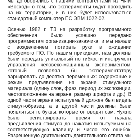
мы договорились с нашими контрагентами из НИИ
«Восход» о том, что эксперименты будут проходить
на их территории, и в них будет использоваться
стандартный компьютер ЕС ЭВМ
1022-02.
Осенью
1982
г. ТЗ на разработку программного
обеспечения было успешно передано
программистам организации-заказчика, и мы начали
с вожделением потирать руки в ожидании
требуемого ПО. По нашим прикидкам, нам должны
были передать уникальный по гибкости инструмент
управления человеко-машинным экспериментом,
который позволял бы экспериментатору
варьировать до десятка переменных: содержание и
режим предъявления на экране стимульного
материала (длину слов, фраз, период их экспозиции,
местоположение на экране, размер шрифта и др.). В
одной части экрана испытуемый должен был видеть
стимул-образец, а в другой части должны были
появляться те буквы, которые он вводит сам. Нужно
было регистрировать время от начала
предъявления стимула до нажатия испытуемым на
соответствующую клавишу и число его ошибок.
Разрешенную длительность двигательного ответа мы