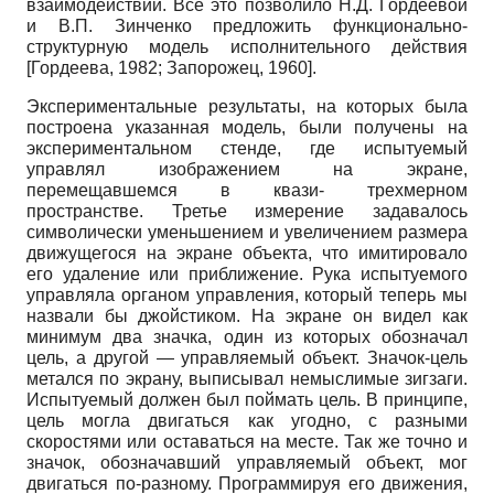
взаимодействий. Все это позволило Н.Д. Гордеевой
и В.П. Зин­ченко предложить функционально-
структурную модель исполнительного действия
[
Гордеева, 1982
;
Запорожец, 1960
]
.
Экспериментальные результаты, на которых была
построена указанная модель, были получены на
экспериментальном стенде, где испытуемый
управлял изображением на экране,
перемещавшемся в квази- трехмерном
пространстве. Третье измерение задавалось
символически уменьшением и увеличением размера
движущегося на экране объекта, что имитировало
его удаление или приближение. Рука испытуемого
управляла органом управления, который теперь мы
назвали бы джойстиком. На экране он видел как
минимум два значка, один из которых обозначал
цель, а другой — управляемый объект. Значок-цель
метался по экрану, выписывал немыслимые зигзаги.
Испытуемый должен был поймать цель. В принципе,
цель могла двигаться как угодно, с разными
скоростями или оставаться на месте. Так же точно и
значок, обозначавший управляемый объект, мог
двигаться по-разному. Программируя его движения,