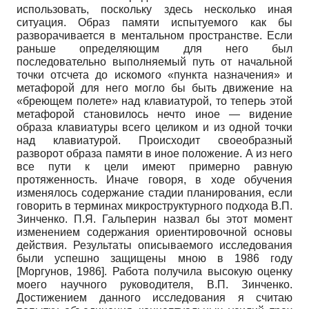
использовать, поскольку здесь несколько иная
ситуация. Образ памяти испытуемого как бы
разворачивается в ментальном пространстве. Если
раньше определяющим для него был
последовательно выполняемый путь от начальной
точки отсчета до искомого «пункта назначения» и
метафорой для него могло бы быть движение на
«бреющем полете» над клавиатурой, то теперь этой
метафорой становилось нечто иное
—
видение
образа клавиатуры всего целиком и из одной точки
над клавиатурой. Происходит своеобразный
разворот образа памяти в иное положение. А из него
все пути к цели имеют примерно равную
протяженность. Иначе говоря, в ходе обучения
изменялось содержание стадии планирования, если
говорить в терминах микроструктурного подхода В.П.
Зинченко. П.Я. Галь­перин назвал бы этот момент
изменением содержания ориентировочной основы
действия. Результаты описываемого исследования
были успешно защищены мною в
1986
году
[
Моргунов, 1986
]
.
Работа получила высокую оценку
моего научного руководителя, В.П. Зинчен­ко.
Достижением данного исследования я считаю