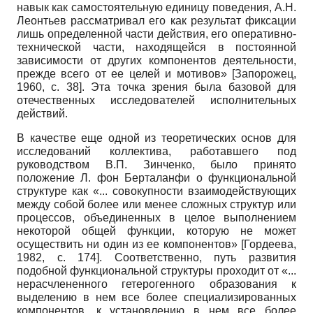
навык как самостоятельную единицу поведения, А.Н.
Леонтьев рассматривал его как результат фиксации
лишь определенной части действия, его оперативно-
технической части, находящейся в постоянной
зависимости от других компонентов деятельности,
прежде всего от ее целей и мотивов»
[
Запорожец,
1960
, с. 38]
. Эта точка зрения была базовой для
отечественных исследователей исполнительных
действий.
В качестве еще одной из теоретических основ для
исследований коллектива, работавшего под
руководством В.П. Зинченко, было принято
положение Л. фон Берталанфи о функциональной
структуре как «... совокупности взаимодействующих
между собой более или менее сложных структур или
процессов, объединенных в целое выполнением
некоторой общей функции, которую не может
осуществить ни один из ее компонентов»
[
Гордеева,
1982
, с. 174]
. Соответственно, путь развития
подобной функциональной структуры проходит от «...
нерасчлененного гетерогенного образования к
выделению в нем все более специализированных
компонентов, к установлению в нем все более