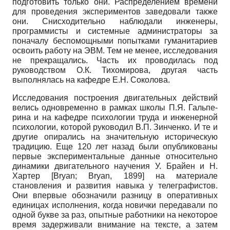
подготовить только они. Распределением времени
для проведения экспериментов заведовали также
они. Снисходительно наблюдали инженеры,
программисты и системные администраторы за
поначалу беспомощными попытками гуманитариев
освоить работу на ЭВМ. Тем не менее, исследования
не прекращались. Часть их проводилась под
руководством О.К. Тихомирова, другая часть
выполнялась на кафедре Е.Н. Соколова.
Исследования построения двигательных действий
велись одновременно в рамках школы П.Я. Гальпе­
рина и на кафедре психологии труда и инженерной
психологии, которой руководил В.П. Зинченко. И те и
другие опирались на значительную историческую
традицию. Еще
120
лет назад были опубликованы
первые экспериментальные данные относительно
динамики двигательного научения У. Брайен и Н.
Хартер
[
Bryan
;
Bryan, 1899
]
на материале
становления и развития навыка у телеграфистов.
Они впервые обозначили разницу в оперативных
единицах исполнения, когда новички передавали по
одной букве за раз, опытные работники на некоторое
время задерживали внимание на тексте, а затем