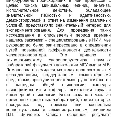
микроуровень происходящих в ней процессов с
целью поиска минимальных единиц анализа.
Исполнительное действие, обладающее
значительной гибкостью и адаптивностью,
демонстрируемой в ответ на изменения различных
условий, представляло значительный интерес для
экспериментирования. Для проведения таких
исследования в описываемый период времени
нашлись заказчики – специализированные НИИ, чье
руководство было заинтересовано в определении
путей повышения эффективности деятельности
человека-оператора. Это привело к
технологическому «перевооружению» научных
лабораторий факультета психологии МГУ имени М.В.
Ломоносова в семидесятых годах прошлого века. К
исследованиям, поддержанным компьютерными
средствами, приступило несколько групп психологов
с кафедры общей психологии, кафедры
психофизиологии и кафедры психологии труда и
инженерной психологии. Было создано несколько
временных проектных лабораторий, три из которых
находились под прямым или косвенным
концептуальным и административным влиянием
В.П. Зинченко. Описан основной результат