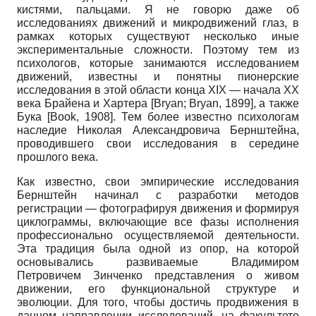
кистями, пальцами. Я не говорю даже об
исследованиях движений и микродвиже­ний глаз, в
рамках которых существуют несколько иные
экспериментальные сложности. Поэтому тем из
психологов, которые занимаются исследованием
движений, известны и понятны пионерские
исследования в этой области конца
XIX
— начала
XX
века Брайена и Хартера
[
Bryan
;
Bryan, 1899
]
, а также
Бука
[
Book, 1908
]
. Тем более известно психологам
наследие Николая Александровича Бернштейна,
проводившего свои исследования в середине
прошлого века.
Как известно, свои эмпирические исследования
Бернштейн начинал с разработки методов
регистрации
—
фотографируя движения и формируя
циклограммы, включающие все фазы исполнения
профессионально осуществляемой деятельности.
Эта традиция была одной из опор, на которой
основывались развиваемые Владимиром
Петровичем Зинченко представления о живом
движении, его функциональной структуре и
эволюции. Для того, чтобы достичь продвижения в
данном направлении исследований, на факультете