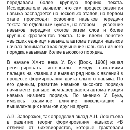
передавали более крупную порцию текста.
Исследователи выявили, что сам процесс развития
навыка распадается на несколько этапов, на первом
этапе происходит освоение навыков передачи
текста по отдельным буквам, на втором
—
усвоение
навыков передачи слогов затем слов и более
крупных фрагментов текста. Они ввели понятие
«высших единиц» навыка, а автоматизация навыков
начала пониматься как подчинение навыков низшего
порядка навыками более высокого порядка.
В начале
XX
-го века У. Бук
[
Book, 1908
]
начал
регистрировать интервалы между нажатиями
пальцев на клавиши и выявил ряд новых явлений в
процессе формирования двигательного навыка. По
его данным, развитие навыков высокого порядка
начинается раньше, чем завершается автоматизация
навыка низшего порядка. По мнению У. Бука,
имелось взаимное влияние нижележащих и
вышележащих навыков друг на друга.
А.В. Запорожец так определил вклад А.Н. Леон­тьева
в развитие теории формирования навыков: «В
отличие от бихевиористов, которые трактовали