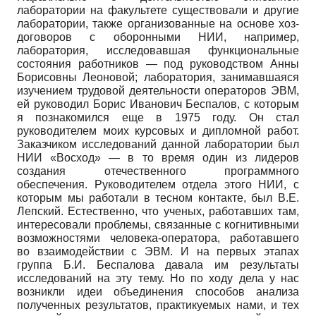
лаборатории на факультете существовали и другие
лаборатории, также организованные на основе хоз­
договоров с оборонными НИИ, например,
лаборатория, исследовавшая функциональные
состояния работников — под руководством Анны
Борисовны Леоновой; лаборатория, занимавшаяся
изучением трудовой деятельности операторов ЭВМ,
ей руководил Борис Иванович Беспалов, с которым
я познакомился еще в 1975 году. Он стал
руководителем моих курсовых и дипломной работ.
Заказчиком исследований данной лаборатории был
НИИ «Восход» — в то время один из лидеров
создания отечественного программного
обеспечения. Руководителем отдела этого НИИ, с
которым мы работали в тесном контакте, был В.Е.
Лепский. Естественно, что ученых, работавших там,
интересовали проблемы, связанные с когнитивными
возможностями человека-оператора, работавшего
во взаимодействии с ЭВМ. И на первых этапах
группа Б.И. Беспалова давала им результаты
исследований на эту тему. Но по ходу дела у нас
возникли идеи объединения способов анализа
полученных результатов, практикуемых нами, и тех