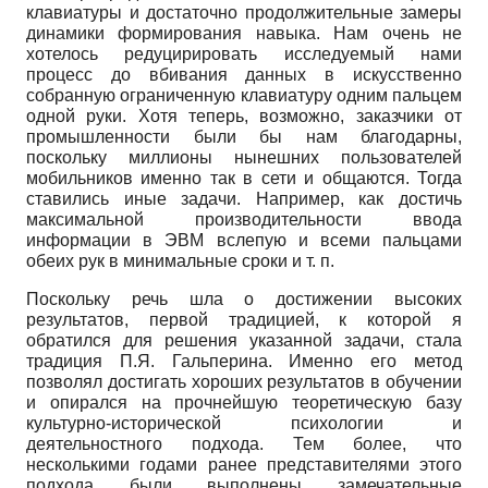
клавиатуры и достаточно продолжительные замеры
динамики формирования навыка. Нам очень не
хотелось редуцирировать исследуемый нами
процесс до вбивания данных в искусственно
собранную ограниченную клавиатуру одним пальцем
одной руки. Хотя теперь, возможно, заказчики от
промышленности были бы нам благодарны,
поскольку миллионы нынешних пользователей
мобильников именно так в сети и общаются. Тогда
ставились иные задачи. Например, как достичь
максимальной производительности ввода
информации в ЭВМ вслепую и всеми пальцами
обеих рук в минимальные сроки и т. п.
Поскольку речь шла о достижении высоких
результатов, первой традицией, к которой я
обратился для решения указанной задачи, стала
традиция П.Я. Гальперина. Именно его метод
позволял достигать хороших результатов в обучении
и опирался на прочнейшую теоретическую базу
культурно-исторической психологии и
деятельностного подхода. Тем более, что
несколькими годами ранее представителями этого
подхода были выполнены замечательные