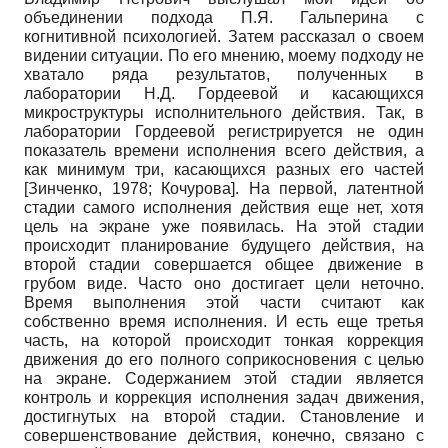
объединении подхода П.Я. Гальперина с
когнитивной психологией. Затем рассказал о своем
видении ситуации. По его мнению, моему подходу не
хватало ряда результатов, полученных в
лаборатории Н.Д. Гордеевой и касающихся
микроструктуры исполнительного действия. Так, в
лаборатории Гор­деевой регистрируется не один
показатель времени исполнения всего действия, а
как минимум три, касающихся разных его частей
[
Зинченко, 1978
;
Кочурова
]
.
На первой, латентной
стадии самого исполнения действия еще нет, хотя
цель на экране уже появилась. На этой стадии
происходит планирование будущего действия, на
второй стадии совершается общее движение в
грубом виде. Часто оно достигает цели неточно.
Время выполнения этой части считают как
собственно время исполнения. И есть еще третья
часть, на которой происходит тонкая коррекция
движения до его полного соприкосновения с целью
на экране. Содержанием этой стадии является
контроль и коррекция исполнения задач движения,
достигнутых на второй стадии. Становление и
совершенствование действия, конечно, связано с