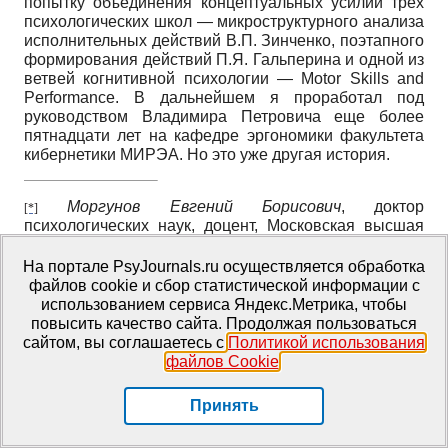
попытку объединения концептуальных усилий трех
психологических школ
—
микроструктурного анализа
исполнительных действий В.П. Зинченко, поэтапного
формирования действий П.Я. Гальперина и одной из
ветвей когнитивной психологии
—
Motor
Skills
and
Performance
.
В дальнейшем я проработал под
руководством Владимира Петровича еще более
пятнадцати лет на кафедре эргономики факультета
кибернетики МИРЭА. Но это уже другая история.
Моргунов Евгений Борисович
, доктор
[*]
психологических наук, доцент, Московская высшая
школа социальных и экономических наук (ОАНО ВО
«МВШСЭН», Москва, Россия.
E-mail:
На портале PsyJournals.ru осуществляется обработка
morgunove@mail.ru
файлов cookie и сбор статистической информации с
использованием сервиса Яндекс.Метрика, чтобы
Morgunov Yevgeny Borisovich
, PhD in Psychology,
[†]
повысить качество сайта. Продолжая пользоваться
associate professor, Moscow Higher School of Social
сайтом, вы соглашаетесь с
Политикой использования
and Economic Sciences, Moscow, Russia. E-mail:
файлов Cookie
.
morgunove@mail.ru
Принять
Литература