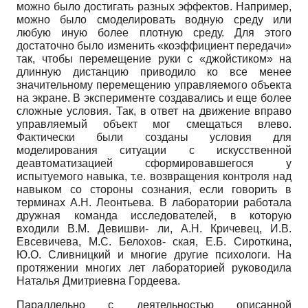
можно было достигать разных эффектов. Например,
можно было смоделировать водную среду или
любую иную более плотную среду. Для этого
достаточно было изменить «коэффициент передачи»
так, чтобы перемещение руки с «джойстиком» на
длинную дистанцию приводило ко все менее
значительному перемещению управляемого объекта
на экране. В эксперименте создавались и еще более
сложные условия. Так, в ответ на движение вправо
управляемый объект мог смещаться влево.
Фактически были созданы условия для
моделирования ситуации с искусственной
деавтоматизацией сформировавшегося у
испытуемого навыка, т.е. возвращения контроля над
навыком со стороны сознания, если говорить в
терминах А.Н. Ле­онтьева. В лаборатории работала
дружная команда исследователей, в которую
входили В.М. Девишви- ли, А.Н. Кричевец, И.В.
Евсевичева, М.С. Белохов- ская, Е.Б. Сироткина,
Ю.О. Сливницкий и многие другие психологи. На
протяжении многих лет лабораторией руководила
Наталья Дмитриевна Гордеева.
Параллельно с деятельностью описанной