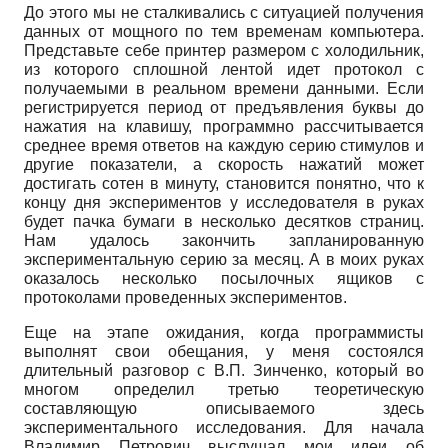
До этого мы не сталкивались с ситуацией получения
данных от мощного по тем временам компьютера.
Представьте себе принтер размером с холодильник,
из которого сплошной лентой идет протокол с
получаемыми в реальном времени данными. Если
регистрируется период от предъявления буквы до
нажатия на клавишу, программно рассчитывается
среднее время ответов на каждую серию стимулов и
другие показатели, а скорость нажатий может
достигать сотен в минуту, становится понятно, что к
концу дня экспериментов у исследователя в руках
будет пачка бумаги в несколько десятков страниц.
Нам удалось закончить запланированную
экспериментальную серию за месяц. А в моих руках
оказалось несколько посылочных ящиков с
протоколами проведенных экспериментов.
Еще на этапе ожидания, когда программисты
выполнят свои обещания, у меня состоялся
длительный разговор с В.П. Зинченко, который во
многом определил третью теоретическую
составляющую описываемого здесь
экспериментального исследования. Для начала
Владимир Петрович выслушал мои идеи об