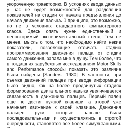
укороченную траекторию. В условиях ввода данных
у нас не будет возможностей для разделения
показателей на стадии от начала предъявления до
начала движения пальца. В принципе, это возможно,
но не в условиях стандартного компьютерного
класса. Здесь опять нужен единственный и
неповторимый экспериментальный стенд. Тем не
менее, мысль о том, что необходимо найти некие
показатели, позволяющие отличать стадию
программирования движения пальца от стадии
самого движения, запала мне в душу. Тем более, что
в тогдашних зарубежных исследованиях
Motor
Skills
and
Performance
способы показать это различие
были найдены
[
Sanders, 1980
]
.
В частности, при
съемке движений пальцев при вводе информации
было видно, как на более продвинутых стадиях
формирования двигательного навыка увеличивается
связанность в движениях пальцев. Первый палец
еще не достиг нужной клавиши, а второй уже
начинает движение к своей клавише. Движения
пальцев руки, которые раньше были
последовательными и осуществлялись в строгой
очередности, становятся все более симультанными.