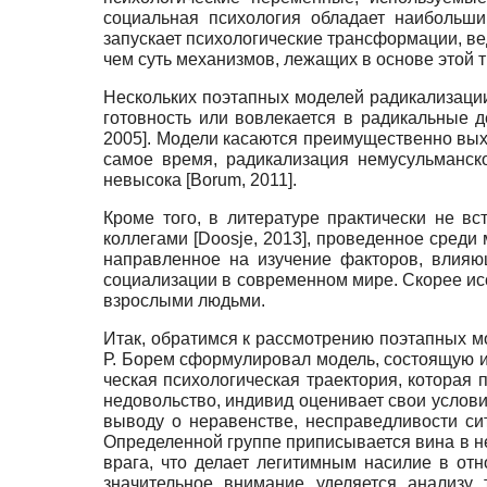
социальная психология обладает наибольши
запускает психологические трансформации, вед
чем суть механизмов, лежащих в основе этой
Нескольких поэтапных моделей радикализации
готовность или вовлекается в радикальные 
2005
]
.
Модели касаются преимущественно выход
самое время, ради­кализация немусульманск
невысока
[
Borum, 2011
]
.
Кроме того, в литературе практически не в
коллегами
[
Doosje, 2013
]
,
проведенное среди 
направленное на изучение факторов, влияю
социализации в современном мире. Скорее ис
взрослыми людьми.
Итак, обратимся к рассмотрению поэтапных м
Р. Борем сформулировал модель, состоящую и
ческая психологическая траектория, которая
недовольство, индивид оценивает свои услови
выводу о неравенстве, несправедливости сит
Определенной группе приписывается вина в н
врага, что делает легитимным насилие в от
значительное внимание уделяется анализу