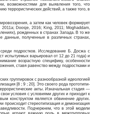
ии, возможностями для выявления того, что
ию террористических действий, а также того, в
ировоззрения, а затем как человек формирует
, 2011а
;
Doosje, 2016
;
King, 2011
;
Moghaddam,
лениях), рожденных в странах Запада. В то же
ие данные, полученные в различных странах,
 среди подростков. Исследование Б. Досжа с
аст испытуемых варьировал от
12
до
21
года) и
нимание возрастную специфику, особенности
ожения, ставя равенство между подростками и
ских группировок с разнообразной идеологией
ализация
[8 ; 9 ; 20].
Это своего рода прототипи­
террористические акты. Изначальная стадия
—
свои условия с условиями других и приходит к
вым кон­структом является обвинение других.
ии происходит стереотипизация и демонизация
аведливости. Подчеркнем, что в этой модели
оторые играют важную роль в межгрупповых