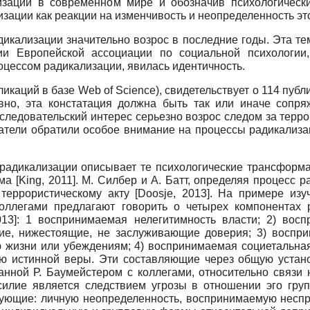
изации в современном мире и обозначив психологическ
изации как реакции на изменчивость и неопределенность эт
дикализации значительно возрос в последние годы. Эта т
ии Европейской ассоциации по социальной психолог
цессом ради­кализации, явилась идентичность.
ликаций в базе
Web of Science),
свидетельствует о 114 публ
вно, эта констатация должна быть так или иначе сопряж
следовательский интерес серьезно возрос следом за тер
атели обратили особое внимание на процессы радикализац
 ра­дикализации описывает те психологические трансформ
зма
[
King, 2011
]
. М. Силбер и А. Батт, определяя процесс р
 террористическому акту
[
Doosje, 2013
]
. На примере изу
оллегами предлагают говорить о четырех компонентах
013
]
: 1 воспринимаемая нелегитимность власти; 2) восп
ие, нижестоящие, не заслуживающие доверия; 3) воспр
лю жизни или убеждениям; 4) воспринимаемая социетальна
ю истинной веры. Эти составляющие через общую устано
нной Р. Баумейстером с коллегами, относительно связи 
насилие является следствием угрозы в отношении эго гр
дующие: личную неопределенность, воспринимаемую несп