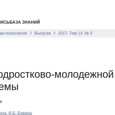
ПИСЬ
БАЗА ЗНАНИЙ
ая психология
Выпуски
2017. Том 13. № 3
одростково-молодежной 
хемы
я
тила
,
И.Б. Бовина