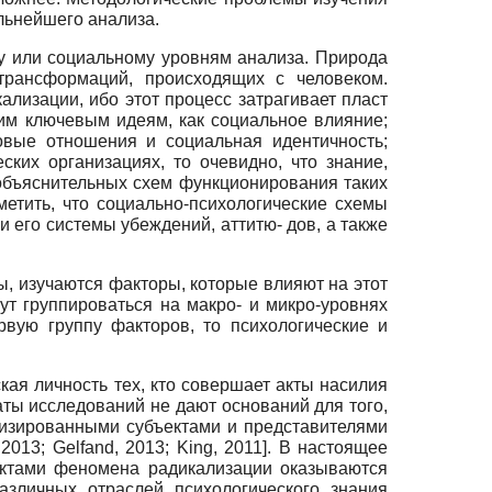
льнейшего анализа.
у или социальному уровням анализа. Природа
 трансформаций, происходящих с человеком.
ализации, ибо этот процесс затрагивает пласт
ким ключевым идеям, как социальное влияние;
овые отношения и социальная идентичность;
ских организациях, то очевидно, что знание,
объяснительных схем функционирования таких
метить, что социально-психологические схемы
 его системы убеждений, аттитю- дов, а также
ы, изучаются факторы, которые влияют на этот
ут группироваться на макро- и микро-уровнях
вую группу факторов, то психологические и
кая личность тех, кто совершает акты насилия
ты исследований не дают оснований для того,
ализированными субъектами и представителями
 2013
;
Gelfand, 2013
;
King, 2011
]
.
В настоящее
руктами феномена радикализации оказываются
азличных отраслей психологического знания