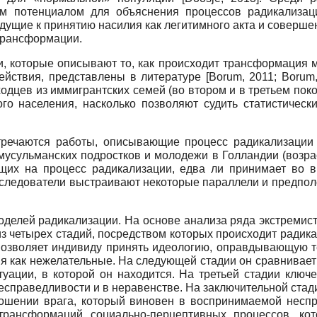
м потенциалом для объяснения процессов радикализац
ущие к принятию насилия как легитимного акта и совершен
 трансформации.
, которые описывают то, как происходит трансформация м
действия, представлены в литературе
[
Borum, 2011
;
Borum
цев из иммигрантских семей (во втором и в третьем поко
ого населения, насколько позволяют судить статистическ
стречаются работы, описывающие процесс радикализации
мусульманских подростков и молодежи в Голландии (возр
щих на процесс радикали­зации, едва ли принимает во в
следователи выстраивают некоторые параллели и предпол
оделей радикализации. На основе анализа ряда экстремист
з четырех стадий, посредством которых происходит радик
 позволяет индивиду принять идеологию, оправдывающую 
я как нежелательные. На следующей стадии он сравнивает 
уации, в которой он находится. На третьей стадии ключе
есправедливости и в неравенстве. На заключительной стад
ношении врага, который виновен в воспринимаемой неспр
 трансформаций социально-перцептивных процессов, к