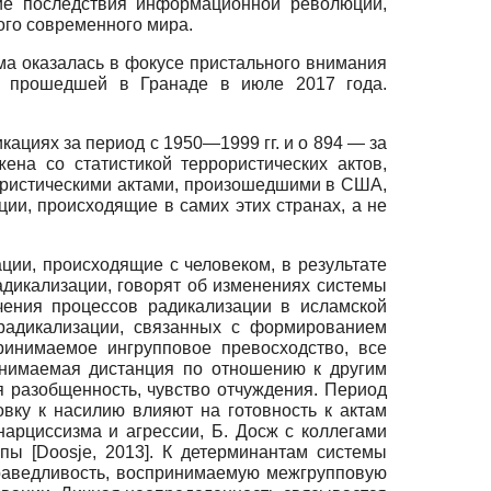
ие последствия информационной революции,
ого современного мира.
ема оказалась в фокусе пристального внимания
ии, прошедшей в Гранаде в июле
2017
года.
икациях за период с 1950—1999 гг. и о 894 — за
ена со статистикой террористических актов,
рористическими актами, произошедшими в США,
ии, происходящие в самих этих странах, а не
ации, происходящие с человеком, в результате
адика­лизации, говорят об изменениях системы
чения процессов радикали­зации в исламской
 радикализации, связанных с формированием
ринимаемое ингрупповое превосходство, все
инимаемая дистанция по отношению к другим
я разобщенность, чувство отчуждения. Период
вку к насилию влияют на готовность к актам
нарциссизма и агрессии, Б. Досж с коллегами
уппы
[
Doosje, 2013
]
. К детерминантам системы
раведливость, воспринимаемую межгрупповую