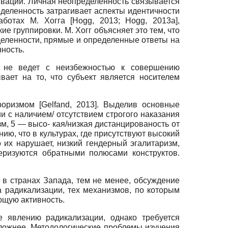
ивации. Личная неопределенность связывается
еделенность затрагивает аспекты идентичности
работах М. Хогга
[
Hogg, 2013
;
Hogg, 2013а
]
,
 группировки. М. Хогг объясняет это тем, что
еленности, прямые и определенные ответы на
ность.
й не ведет с неизбежностью к совершению
вает на то, что субъект является носителем
рроризмом
[
Gelfand, 2013
]
. Выделив основные
и с наличием/ отсутствием строгого наказания
м, 5 — высо- кая/низкая дистанцированость от
ию, что в культурах, где присутствуют высокий
их нарушает, низкий гендерный эгалитаризм,
еризуются обратными полюсами конструктов.
 в странах Запада, тем не менее, обсуждение
 радикализации, тех механизмов, по которым
ющую активность.
е явлению радикализации, однако требуется
ложнее. Методологические проблемы изучения