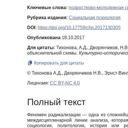
Ключевые слова:
подростково-молодежная с
Рубрика издания:
Социальная психология
DOI:
https://doi.org/10.17759/chp.2017130305
Опубликована
18.10.2017
Для цитаты:
Тихонова, А.Д., Дворянчиков, Н.В
объяснительной схемы.
Культурно-историческ
Копировать для цитаты
© Тихонова А.Д., Дворянчиков Н.В., Эрнст-Винт
Лицензия:
CC BY-NC 4.0
Полный текст
Феномен радикализации
—
одна из сложнейш
междисциплинарной линии анализа, которая
социология, политология, история или 