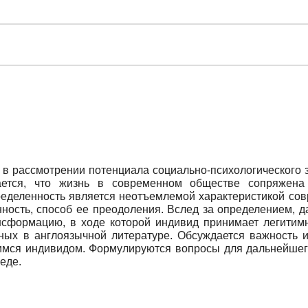
 в рассмотрении потенциала социально-психологического 
вается, что жизнь в современном обществе сопряжен
ределенность является неотъемлемой характеристикой сов
ность, способ ее преодоления. Вслед за определением, д
нсформацию, в ходе которой индивид принимает легитимн
ных в англоязычной литературе. Обсуждается важность ид
мся индивидом. Формулируются вопросы для дальнейшего
еде.