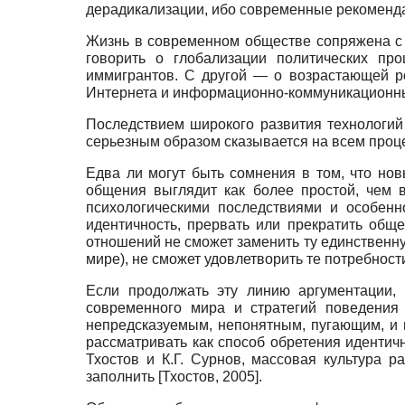
дерадикализации, ибо современные рекоменда
Жизнь в современном обществе сопряжена с
говорить о глобализации политических про
иммигрантов. С другой
—
о возрастающей р
Интернета и информационно-коммуникационны
Последствием широкого развития технологий 
серьезным образом сказывается на всем проце
Едва ли могут быть сомнения в том, что но
общения выглядит как более простой, чем 
психологическими последствиями и особенн
идентичность, прервать или прекратить об
отношений не сможет заменить ту единственну
мире), не сможет удовлетворить те потребнос
Если продолжать эту линию аргументации, 
современного мира и стратегий поведени
непредсказуемым, непонятным, пугающим, и в
рассматривать как способ обретения идентичн
Тхостов и К.Г. Сурнов, массовая культура 
заполнить
[
Тхостов, 2005
]
.