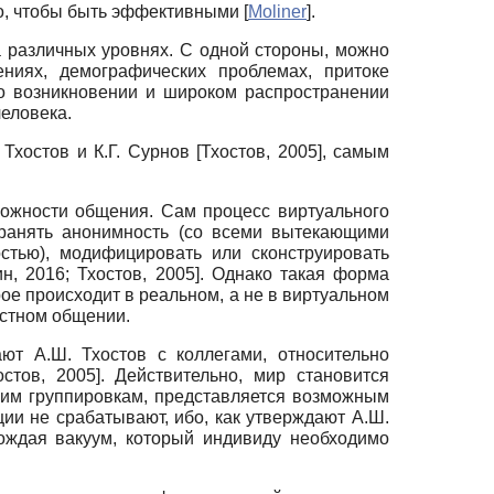
го, чтобы быть эффективными
[
Moliner
]
.
различных уровнях. С одной стороны, можно
ениях, демографических проблемах, притоке
о возникновении и широком распространении
еловека.
 Тхостов и К.Г. Сурнов
[
Тхостов, 2005
]
,
самым
можности общения. Сам процесс виртуального
хранять анонимность (со всеми вытекающими
стью), модифицировать или сконструировать
н, 2016
;
Тхостов, 2005
]
.
Однако такая форма
ое происходит в реальном, а не в виртуальном
остном общении.
ют А.Ш. Тхостов с коллегами, относительно
остов, 2005
]
.
Действительно, мир становится
ским группировкам, представляется возможным
ции не срабатывают, ибо, как утверждают А.Ш.
рождая вакуум, который индивиду необходимо