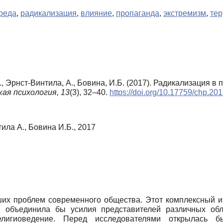
реда
,
радикализация
,
влияние
,
пропаганда
,
экстремизм
,
те
., Эрнст-Винтила, А., Бовина, И.Б. (2017). Радикализация 
ая психология,
13
(3), 32–40.
https://doi.org/10.17759/chp.2
ила А., Бовина И.Б., 2017
их проблем современного общества. Этот комплексный и
 объединила бы усилия представителей различных обла
религиоведение. Перед исследователями открылась б