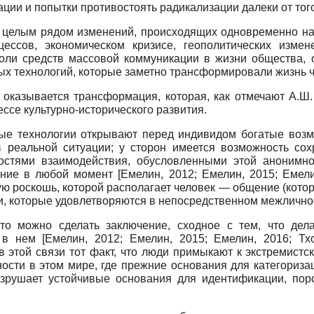
ции и попытки противостоять радикализации далеки от то
 целым рядом изменений, происходящих одновременно на 
цессов, экономическом кризисе, геополитических измен
оли средств массовой коммуникации в жизни общества, 
х технологий, которые заметно трансформировали жизнь ч
оказывается трансформация, которая, как отмечают А.Ш.
ссе культурно-исторического развития.
вые технологии открывают перед индивидом богатые воз
в реальной ситуации; у сторон имеется возможность со
остями взаимодействия, обусловленными этой анонимно
щение в любой момент
[
Емелин, 2012
;
Емелин, 2015
;
Емели
ю роскошь, которой располагает человек
—
общение (котор
ти, которые удовлетворяются в непосредственном межличн
то можно сделать заключение, сходное с тем, что дела
я в нем
[
Емелин, 2012
;
Емелин, 2015
;
Емелин, 2016
;
Тх
 этой связи тот факт, что люди примыкают к экстремист
ости в этом мире, где прежние основания для категориза
разрушает устойчивые основания для идентификации, по