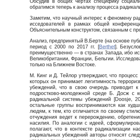
Обсудив в общих чертах специфику социал
обратимся теперь к анализу процесса радикал
Заметим, что научный интерес к феномену ра­
исседователей в рамках общей конференц
Объяснительным конструктом, связанным с про
Анализ, предпринятый В.Берте (на основе пуб
период с 2000 по 2017 гг.
[
Berthet
]
. Безусло
преимущественно — в странах Запада, ибо ис
Великобритании, Франции, Бельгии. Исследов
только на Ближнем Востоке.
М. Кинг и Д. Тейлор утверждают, что процесс
которых он принимает легитимность террори
убеждений, что в свою очередь приводит к
подростково-молодежной среде Б. Досж с к
радикальной системы убеждений
[
Doosje, 2
остальные группы воспринимаются как худш
людям, к тем, кто отличается по своему сти
отчуждения ведет к перерождению, обретени
насилия. По аналогии с идеей, сформулирова
полагают, что в контексте ра­дикализации 
радикальных убеждений авторы относят сле