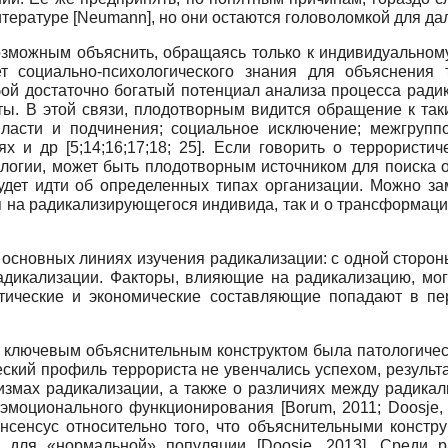
итературе
[
Neumann
]
,
но они остаются головоломкой для да
озможным объяснить, обращаясь только к индивидуальном
ет социально-психологического знания для объяснения
ой достаточно богатый потенциал анализа процесса радик
ты. В этой связи, плодотворным видится обращение к та
власти и подчинения; социальное исключение; межгрупп
иях и др
[5;14;16;17;18; 25].
Если говорить о террористиче
ологии, может быть плодотворным источником для поиска 
будет идти об определенных типах организации. Можно за
я на радикализирующегося индивида, так и о трансформации
 основных линиях изучения радикализации: с одной сторон
ди­кализации. Факторы, влияющие на радикализацию, мог
тические и экономические составляющие попадают в пер
. ключевым объяснительным конструктом была патологичес
ский профиль террориста не увенчались успехом, результа
измах радикализации, а также о различиях между ради­к
-эмоционального функционирования
[
Borum, 2011
;
Doosje,
нсенсус относительно того, что объяснительными конст
ые для «нормальной» популяции
[
Doosje, 2013
]
.
Среди р