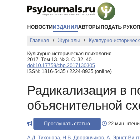
Перейти к основному содержанию
НОВОСТИ
ИЗДАНИЯ
АВТОРЫ
ПОДАТЬ РУКО
Главная
Журналы
Культурно-историческ
Культурно-историческая психология
2017. Том 13. № 3. С. 32–40
doi:10.17759/chp.2017130305
ISSN: 1816-5435 / 2224-8935 (online)
Радикализация в п
объяснительной с
Прослушать статью
22 мин. чтени
А.Д. Тихонова
,
Н.В. Дворянчиков
,
А. Эрнст-Вин