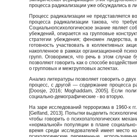
процесса ра­дикализации уже обсуждались в л
Процесс радикализации не представляется в
процесса радикализации такова, что требу
Социально­психологическое знание являет соб
убеждений, опирается на групповые конструк
стратегии убеждения; феномен лидерства, 
готовность участвовать в коллективных акц
накопленное в рамках организационной псих
групп. Оговоримся, что речь в этом случае 
позволяют говорить как о способе воздействи
о групповых и межгрупповых аспектах.
Анализ литературы позволяет говорить о двух
процесс, с другой
—
содержание процесса ра
[
Doosje, 2016
;
Moghaddam, 2005
]
.
Если поли
социально-демографические
-
во вторую.
На заре исследований терроризма в 1960-х гг
[
Gelfand, 2013
]
.
Попытки выделить психологиче
чтобы говорить о психопатологических механ
«нормальной» популяции в плане социально
время среди исследователей имеет место ко
психологические переменные, используем