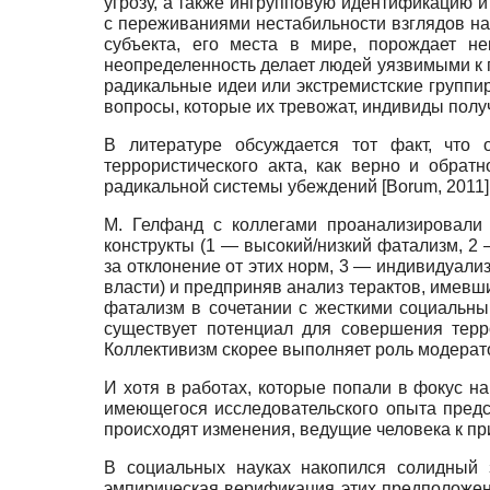
угрозу, а также ингрупповую идентификацию 
с переживаниями нестабильности взглядов н
субъекта, его места в мире, порождает н
неопределенность делает людей уязвимыми к п
радикальные идеи или экстремистские групп
вопросы, которые их тревожат, индивиды полу
В литературе обсуждается тот факт, что
террористического акта, как верно и обрат
радикальной системы убеждений
[
Borum, 2011
]
М. Гелфанд с коллегами проанализировали
конструкты (1 — высокий/низкий фатализм, 2 
за отклонение от этих норм, 3 — индивидуали
власти) и предприняв анализ терактов, имевши
фатализм в сочетании с жесткими социальны
существует потенциал для совершения терр
Коллективизм скорее выполняет роль модерато
И хотя в работах, которые попали в фокус н
имеющегося исследовательского опыта предс
происходят изменения, ведущие человека к п
В социальных науках накопился солидный з
эмпирическая верификация этих предположен