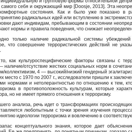
и индивидуальную и групповую формы относительной депр
а самого себя и окружающий мир
[
Doosje, 2013
]
. Эта неопр
екомфортные состояния. Как и было уже показано в 
ринятию радикальных идей или вступлению в экстремистские
ировки дают индивидам, пребывающим в состоянии неопред
чают нормы и правила поведения, что снижает неопределен
 одно только наличие радикальной системы убеждени
ное, что совершение террористических действий не указы
.
 то, как культуроспецифические факторы связаны с те
— наличие/отсутствие жестких социальных норм в сочетани
зм/коллективизм, 4 — высокий/низкий гендерный эгалитариз
х место с 1970 по 2007 г., исследователи пришли к заключен
ми нормами и нетолерантностью по отношению к тем, кто 
оризма в противоположность культурам, которые характ
ра, но не имеет прямого отношения к терроризму.
ашего анализа, речь идет о трансформациях происходящих
тавляется любопытным с точки зрения изучения процесса
ринятию идеологии терроризма и вовлечению в соответству
апас концептуального знания, которое дает объяснени
ий. Ее же предпринять, по понятным причинам, гораздо с