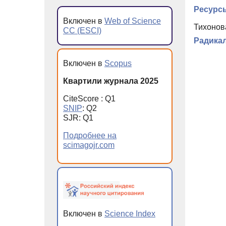
Ресурсы
Включен в
Web of Science
Тихонова
CC (ESCI)
Радикал
Включен в
Scopus
Квартили журнала 2025
CiteScore : Q1
SNIP
: Q2
SJR: Q1
Подробнее на
scimagojr.com
Включен в
Science Index