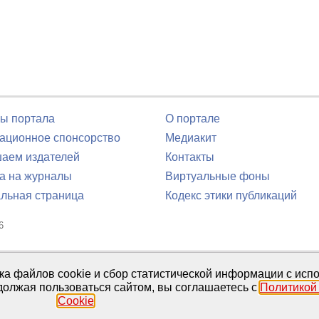
ы портала
О портале
ционное спонсорство
Медиакит
аем издателей
Контакты
а на журналы
Виртуальные фоны
льная страница
Кодекс этики публикаций
6
юля 2016 г.
тка файлов cookie и сбор статистической информации с ис
должая пользоваться сайтом, вы соглашаетесь с
Политикой
Cookie
.