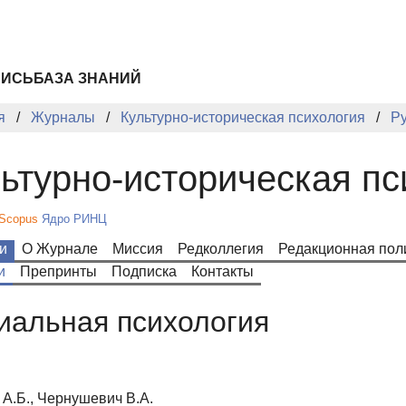
ПИСЬ
БАЗА ЗНАНИЙ
я
Журналы
Культурно-историческая психология
Р
ьтурно-историческая пс
Scopus
Ядро РИНЦ
и
О Журнале
Миссия
Редколлегия
Редакционная пол
и
Препринты
Подписка
Контакты
иальная психология
А.Б., Чернушевич В.А.