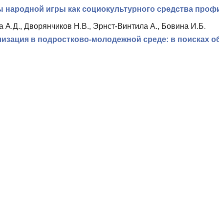
 народной игры как социокультурного средства проф
 А.Д., Дворянчиков Н.В., Эрнст-Винтила А., Бовина И.Б.
изация в подростково-молодежной среде: в поисках 