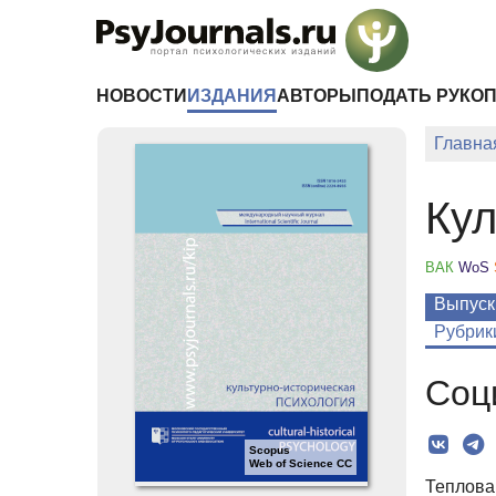
Перейти к основному содержанию
НОВОСТИ
ИЗДАНИЯ
АВТОРЫ
ПОДАТЬ РУКО
Главна
Кул
ВАК
WoS
Выпуск
Рубрик
Соц
Scopus
Web of Science CC
Теплова 