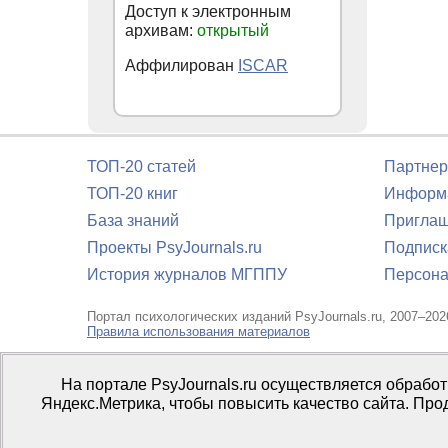
Доступ к электронным
архивам:
открытый
Аффилирован
ISCAR
ТОП-20 статей
Партнер
ТОП-20 книг
Информа
База знаний
Приглаш
Проекты PsyJournals.ru
Подписк
История журналов МГППУ
Персона
Портал психологических изданий PsyJournals.ru, 2007–202
Правила использования материалов
Свидетельство регистрации СМИ
Эл № ФС77-66447 от 14 и
На портале PsyJournals.ru осуществляется обрабо
Издатель:
ФГБОУ ВО МГППУ
Яндекс.Метрика, чтобы повысить качество сайта. Про
Репозиторий открытого доступа