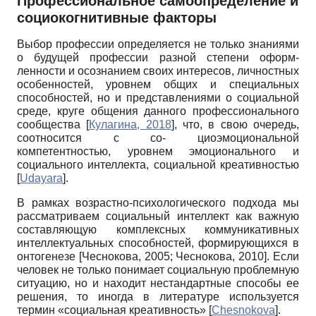
Профессиональное самоопределение и
социокогнитивные факторы
Выбор профессии определяется не только знаниями
о будущей профессии разной степени оформ-
ленности и осознанием своих интересов, личностных
особенностей, уровнем общих и специальных
способностей, но и представлениями о социальной
среде, круге общения данного профессионального
сообщества
[
Кулагина, 2018
]
, что, в свою очередь,
соотносится с со- циоэмоциональной
компетентностью, уровнем эмоционального и
социального интеллекта, социальной креативностью
[
Udayara
]
.
В рамках возрастно-психологического подхода мы
рассматриваем социальный интеллект как важную
составляющую комплексных коммуникативных
интеллектуальных способностей, формирующихся в
онтогенезе
[
Чеснокова, 2005
;
Чеснокова, 2010
]
. Если
человек не только понимает социальную проблемную
ситуацию, но и находит нестандартные способы ее
решения, то иногда в литературе используется
термин «социальная креативность»
[
Chesnokova
]
.