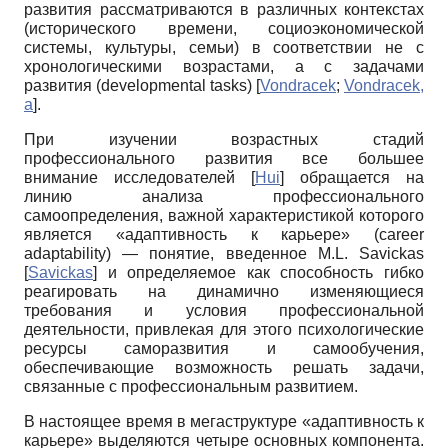
развития рассматриваются в различных контекстах
(исторического времени, социоэкономической
системы, культуры, семьи) в соответствии не с
хронологическими возрастами, а с задачами
развития (
developmental
tasks
)
[
Vondracek
;
Vondracek,
а
]
.
При изучении возрастных стадий
профессионального развития все большее
внимание исследователей
[
Hui
]
обращается на
линию анализа профессионального
самоопределения, важной характеристикой которого
является «адаптивность к карьере» (
career
adaptability
) — понятие, введенное
M
.
L
.
Savickas
[
Savickas
]
и определяемое как способность гибко
реагировать на динамично изменяющиеся
требования и условия профессиональной
деятельности, привлекая для этого психологические
ресурсы саморазвития и самообучения,
обеспечивающие возможность решать задачи,
связанные с профессиональным развитием.
В настоящее время в мегаструктуре «адаптивность к
карьере» выделяются четыре основных компонента.