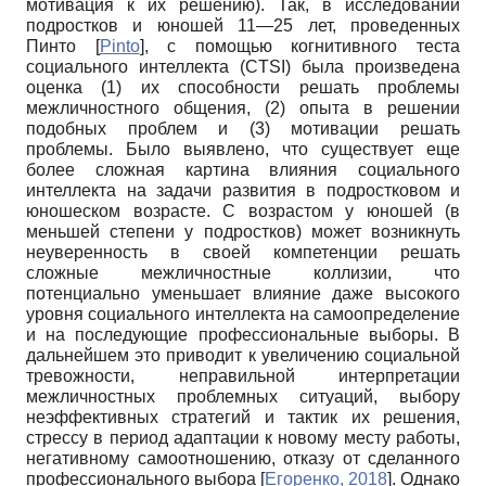
мотивация к их решению). Так, в исследовании
подростков и юношей 11—25 лет, проведенных
Пинто
[
Pinto
]
, с помощью когнитивного теста
социального интеллекта (
CTSI
) была произведена
оценка (1) их способности решать проблемы
межличностного общения, (2) опыта в решении
подобных проблем и (3) мотивации решать
проблемы. Было выявлено, что существует еще
более сложная картина влияния социального
интеллекта на задачи развития в подростковом и
юношеском возрасте. С возрастом у юношей (в
меньшей степени у подростков) может возникнуть
неуверенность в своей компетенции решать
сложные межличностные коллизии, что
потенциально уменьшает влияние даже высокого
уровня социального интеллекта на самоопределение
и на последующие профессиональные выборы. В
дальнейшем это приводит к увеличению социальной
тревожности, неправильной интерпретации
межличностных проблемных ситуаций, выбору
неэффективных стратегий и тактик их решения,
стрессу в период адаптации к новому месту работы,
негативному самоотношению, отказу от сделанного
профессионального выбора
[
Егоренко, 2018
]
. Однако