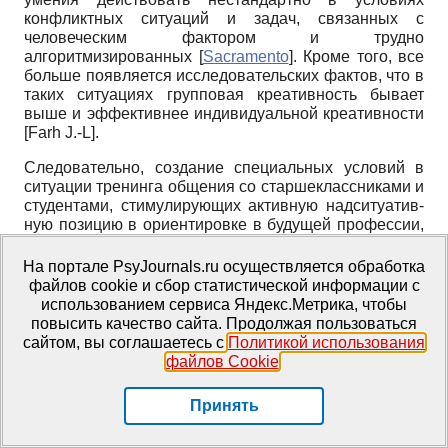
конфликтных ситуаций и задач, связанных с
человеческим фактором и трудно
алгоритмизированных
[
Sacramento
]
. Кроме того, все
больше появляется исследовательских фактов, что в
таких ситуациях групповая креатив­ность бывает
выше и эффективнее индивидуальной креативности
[
Farh J.-L
]
.
Следовательно, создание специальных условий в
ситуации тренинга общения со старшеклассниками и
студентами, стимулирующих активную надситуатив­
ную позицию в ориентировке в будущей профессии,
избирательный интерес и любопытство к самым
разнообразным сторонам профессиональной
На портале PsyJournals.ru осуществляется обработка
деятельности, будет способствовать реализации
файлов cookie и сбор статистической информации с
творческого потенциала в профессиональной сфере.
использованием сервиса Яндекс.Метрика, чтобы
повысить качество сайта. Продолжая пользоваться
Заключение
сайтом, вы соглашаетесь с
Политикой использования
файлов Cookie
.
В целом, проведенный обзор исследований касался
анализа возрастно-психологических
Принять
закономерностей в изучении профессионального
развития в подростковом и юношеском возрасте на