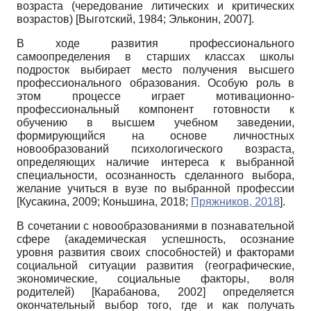
возраста (чередование литических и критических
возрастов)
[
Выготский, 1984
;
Эльконин, 2007
]
.
В ходе развития профессионального
самоопределения в старших классах школы
подросток выбирает место получения высшего
профессионального образования. Особую роль в
этом процессе играет моти­вационно-
профессиональный компонент готовности к
обучению в высшем учебном заведении,
формирующийся на основе личностных
новообразований психологического возраста,
определяющих наличие интереса к выбранной
специальности, осознанность сделанного выбора,
желание учиться в вузе по выбранной профессии
[
Кусакина, 2009
;
Коньшина, 2018
;
Пряжников, 2018
]
.
В сочетании с новообразованиями в познавательной
сфере (академическая успешность, осознание
уровня развития своих способностей) и факторами
социальной ситуации развития (географические,
экономические, социальные факторы, воля
родителей)
[
Карабанова, 2002
]
определяется
окончательный выбор того, где и как получать