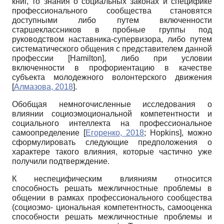
книг, то знания о социальных законах и специфике
профессионального сообщества становятся
доступными либо путем включенности
старшеклассников в пробные группы под
руководством наставника-супервизора, либо путем
систематического общения с представителем данной
профессии
[
Hamilton
]
, либо при условии
включенности в профориентацию в качестве
субъекта молодежного волонтерского движения
[
Алмазова, 2018
]
.
Обобщая немногочисленные исследования о
влиянии социоэмоциональной компетентности и
социального интеллекта на профессиональное
самоопределение
[
Егоренко, 2018
;
Hopkins
]
, можно
сформулировать следующие предположения о
характере такого влияния, которые частично уже
получили подтверждение.
К неспецифическим влияниям относится
способность решать межличностные проблемы в
общении в рамках профессионального сообщества
(социоэмо- циональная компетентность, самооценка
способности решать межличностные проблемы и