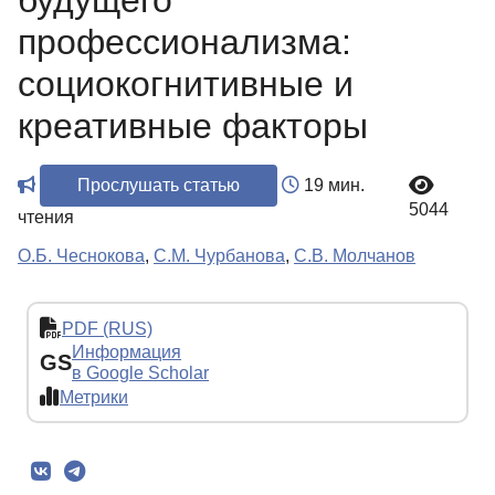
будущего
профессионализма:
социокогнитивные и
креативные факторы
Прослушать статью
19 мин.
5044
чтения
О.Б. Чеснокова
,
С.М. Чурбанова
,
С.В. Молчанов
PDF (RUS)
Информация
GS
в Google Scholar
Метрики