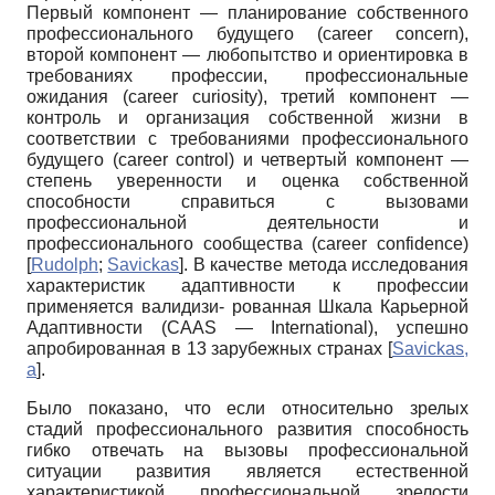
Первый компонент — планирование собственного
профессионального будущего (
career
concern
),
второй компонент — любопытство и ориентировка в
требованиях профессии, профессиональные
ожидания (
career
curiosity
), третий компонент —
контроль и организация собственной жизни в
соответствии с требованиями профессионального
будущего (
career
control
) и четвертый компонент —
степень уверенности и оценка собственной
способности справиться с вызовами
профессиональной деятельности и
профессионального сообщества (
career
confidence
)
[
Rudolph
;
Savickas
]
. В качестве метода исследования
характеристик адаптивности к профессии
применяется валидизи- рованная Шкала Карьерной
Адаптивности (
CAAS
—
International
), успешно
апробированная в 13 зарубежных странах
[
Savickas,
а
]
.
Было показано, что если относительно зрелых
стадий профессионального развития способность
гибко отвечать на вызовы профессиональной
ситуации развития является естественной
характеристикой профессиональной зрелости