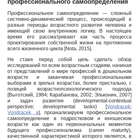
профессионального самоопределения
Профессиональное самоопределение — сложный
системно-динамический процесс, происходящий в
разные периоды возрастного развития человека и
имеющий свою внутреннюю логику. В настоящее
время его рассматривают как часть процесса
проектирования собственной жизни на протяжении
всего жизненного цикла
[
Nota, 2015
]
.
Не ставя перед собой цель сделать обзор
исследований по всем возрастным стадиям, начиная
от представлений о мире профессий в дошкольном
возрасте и заканчивая профессиональными
выборами в зрелых возрастах, более пристально, с
позиций возрастно­психологического подхода
[
Выготский, 1984
;
Карабанова, 2002
;
Эльконин, 2007
]
и задач развития (
developmental
-
contextual
perspective
;
developmental
tasks
)
[
Vondracek
;
Vondracek, а
]
, проанализируем профессиональное
самоопределение в подростковом и юношеском
возрасте как один из первоначальных моментов
будущего профессионализма (
career
maturity
),
качественной характеристикой которого является, в