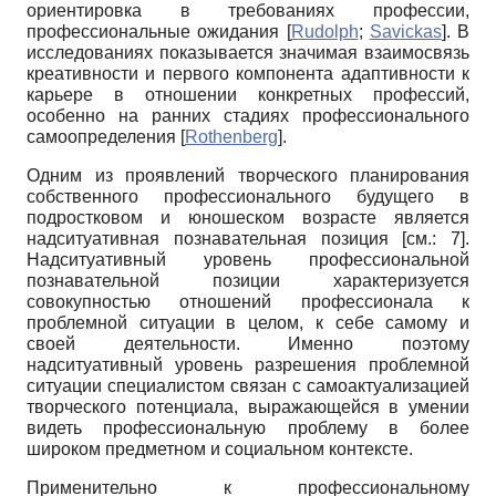
ориентировка в требованиях профессии,
профессиональные ожидания
[
Rudolph
;
Savickas
]
. В
исследованиях показывается значимая взаимосвязь
креативности и первого компонента адаптивности к
карьере в отношении конкретных профессий,
особенно на ранних стадиях профессионального
самоопределения
[
Rothenberg
]
.
Одним из проявлений творческого планирования
собственного профессионального будущего в
подростковом и юношеском возрасте является
надситу­ативная познавательная позиция [см.: 7].
Надситуа­тивный уровень профессиональной
познавательной позиции характеризуется
совокупностью отношений профессионала к
проблемной ситуации в целом, к себе самому и
своей деятельности. Именно поэтому
надситуативный уровень разрешения проблемной
ситуации специалистом связан с самоактуализацией
творческого потенциала, выражающейся в умении
видеть профессиональную проблему в более
широком предметном и социальном контексте.
Применительно к профессиональному