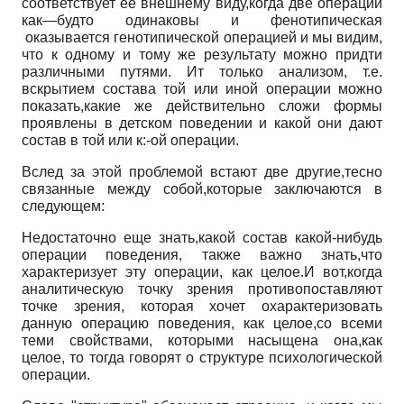
соответствует ее внешнему виду,когда две операции
как—будто одинаковы и фенотипическая
оказывается генотипической операцией и мы видим,
что к одному и тому же результату можно придти
различными путями. Ит только анализом, т.е.
вскрытием состава той или иной операции можно
показать,какие же действительно сложи формы
проявлены в детском поведении и какой они дают
состав в той или к:-ой операции.
Вслед за этой проблемой встают две другие,тесно
связанные между собой,которые заключаются в
следующем:
Недостаточно еще знать,какой состав какой-нибудь
операции поведения, также важно знать,что
характеризует эту операции, как целое.И вот,когда
аналитическую точку зрения противопоставляют
точке зрения, которая хочет охарактеризовать
данную операцию поведения, как целое,со всеми
теми свойствами, которыми насыщена она,как
целое, то тогда говорят о структуре психологической
операции.