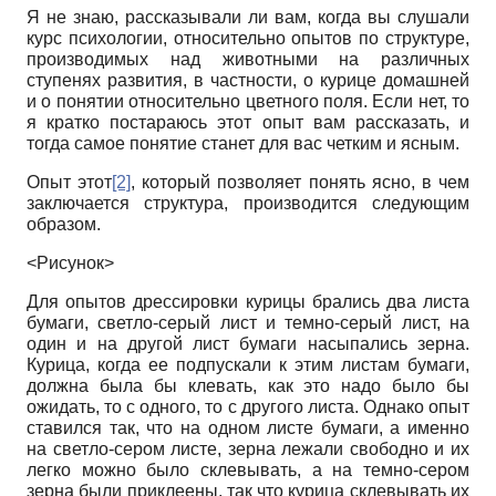
Я не знаю, рассказывали ли вам, когда вы слушали
курс психологии, относительно опытов по структуре,
производимых над животными на различных
ступенях развития, в частности, о курице домашней
и о понятии относительно цветного поля. Если нет, то
я кратко постараюсь этот опыт вам рассказать, и
тогда самое понятие станет для вас четким и ясным.
Опыт этот
[2]
, который позволяет понять ясно, в чем
заключается структура, производится следующим
образом.
<Рисунок>
Для опытов дрессировки курицы брались два листа
бумаги, светло-серый лист и темно-серый лист, на
один и на другой лист бумаги насыпались зерна.
Курица, когда ее подпускали к этим листам бумаги,
должна была бы клевать, как это надо было бы
ожидать, то с одного, то с другого листа. Однако опыт
ставился так, что на одном листе бумаги, а именно
на светло-сером листе, зерна лежали свободно и их
легко можно было склевывать, а на темно-сером
зерна были приклеены, так что курица склевывать их