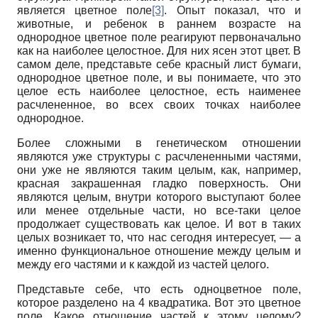
является цветное поле
[3]
. Опыт показал, что и
животные, и ребенок в раннем возрасте на
однородное цветное поле реагируют первоначально
как на наиболее целостное. Для них ясен этот цвет. В
самом деле, представьте себе красный лист бумаги,
однородное цветное поле, и вы понимаете, что это
целое есть наиболее целостное, есть наименее
расчлененное, во всех своих точках наиболее
однородное.
Более сложными в генетическом отношении
являются уже структуры с расчлененными частями,
они уже не являются таким целым, как, например,
красная закрашенная гладко поверхность. Они
являются целым, внутри которого выступают более
или менее отдельные части, но все-таки целое
продолжает существовать как целое. И вот в таких
целых возникает то, что нас сегодня интересует,
—
а
именно функциональное отношение между целым и
между его частями и к каждой из частей целого.
Представьте себе, что есть одноцветное поле,
которое разделено на
4
квадратика. Вот это цветное
поле. Какое отношение частей к этому целому?