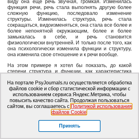
виду она еще речь звучная, громкая. Изменилась
функция речи, речь стала выполнять другую более
сложную функцию, последовало изменение
структуры. Изменилась структура, речь стала
сокращаться, видоизменяться, она стала все более и
более непонятной окружающим, более и более
замыкалась в себе, и речь становится
физиологически внутренней. И только после того, как
она психологически изменила функции и структуру,
она изменила свое отношение и к речи вообще.
На этом примере я хотел бы показать, до какой
степени структура и функции, как характеристика
какого-нибудь процесса, являются важными для
На портале PsyJournals.ru осуществляется обработка
определения их генеза, т. е. развития. Вы видели, что
файлов cookie и сбор статистической информации с
с точки зрения фенотипической шепот занимает
использованием сервиса Яндекс.Метрика, чтобы
среднее место между одной и другим видом речи, а с
повысить качество сайта. Продолжая пользоваться
генотипической точки зрения эгоцентрическая речь
сайтом, вы соглашаетесь с
Политикой использования
занимает среднее место между одной и другой
файлов Cookie
.
формой речи, и что эту переходную генотипическую
схему эгоцентрической речи можно установить
только исследованием структуры и функций этой
Принять
речи.