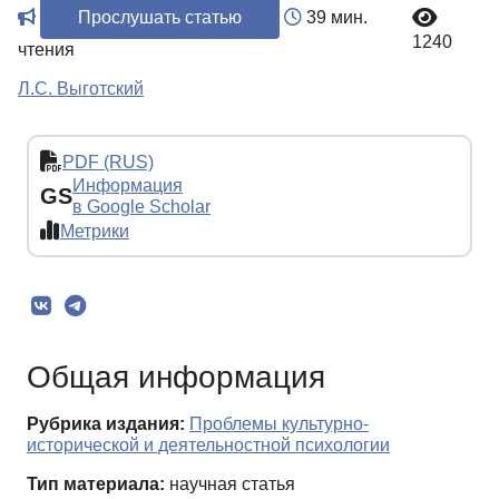
Прослушать статью
39 мин.
1240
чтения
Л.С. Выготский
PDF (RUS)
Информация
GS
в Google Scholar
Метрики
Общая информация
Рубрика издания:
Проблемы культурно-
исторической и деятельностной психологии
Тип материала:
научная статья