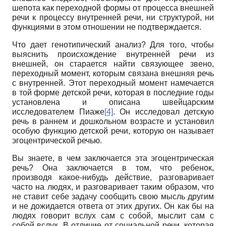
шепота как переходной формы от процесса внешней
речи к процессу внутренней речи, ни структурой, ни
функциями в этом отношении не подтверждается.
Что дает генотипический анализ? Для того, чтобы
выяснить происхождение внутренней речи из
внешней, он старается найти связующее звено,
переходный момент, которым связана внешняя речь
с внутренней. Этот переходный момент намечается
в той форме детской речи, которая в последние годы
установлена и описана швейцарским
исследователем Пиаже
[4]
. Он исследовал детскую
речь в раннем и дошкольном возрасте и установил
особую функцию детской речи, которую он называет
эгоцентрической речью.
Вы знаете, в чем заключается эта эгоцентрическая
речь? Она заключается в том, что ребенок,
производя какое-нибудь действие, разговаривает
часто на людях, и разговаривает таким образом, что
не ставит себе задачу сообщить свою мысль другим
и не дожидается ответа от этих других. Он как бы на
людях говорит вслух сам с собой, мыслит сам с
собой вслух. В отличие от социальной речи, которая