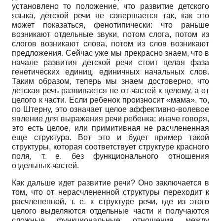
установлено то положение, что развитие детского
языка, детской речи не совершается так, как это
может показаться, фенотипи­чески: что раньше
возникают отдельные звуки, потом слога, потом из
слогов возникают слова, потом из слов возникают
предложения. Сейчас уже мы прекрасно знаем, что в
начале развития детской речи стоит целая фаза
генетических единиц, единичных начальных слов.
Таким образом, теперь мы знаем достоверно, что
детская речь развивается не от частей к целому, а от
целого к части. Если ребенок произносит «мама», то,
по Штерну, это означает целое аффективно-волевое
явление для выражения речи ребенка; иначе говоря,
это есть целое, или примитивная не расчлененная
еще структура. Вот это и будет пример такой
структуры, которая соответствует структуре красного
поля, т. е. без функционального отношения
отдельных частей.
Как дальше идет развитие речи? Оно заключается в
том, что от нерасчлененной структуры переходит к
расчлененной, т. е. к структуре речи, где из этого
целого выделяются отдельные части и получаются
сложные функциональные отношения между