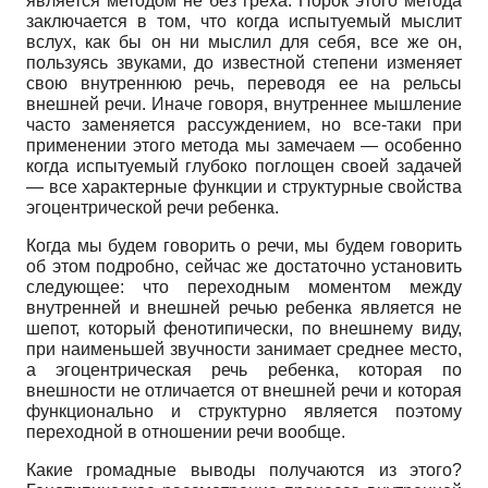
является методом не без греха. Порок этого метода
заключается в том, что когда испытуемый мыслит
вслух, как бы он ни мыслил для себя, все же он,
пользуясь звуками, до известной степени изменяет
свою внутреннюю речь, переводя ее на рельсы
внешней речи. Иначе говоря, внутреннее мышление
часто заменяется рассуждением, но все-таки при
применении этого метода мы замечаем
—
особенно
когда испытуемый глубоко поглощен своей задачей
—
все характерные функции и структурные свойства
эгоцентрической речи ребенка.
Когда мы будем говорить о речи, мы будем говорить
об этом подробно, сейчас же достаточно установить
следующее: что переходным моментом между
внутренней и внешней речью ребенка является не
шепот, который фенотипически, по внешнему виду,
при наименьшей звучности занимает среднее место,
а эгоцентрическая речь ребенка, которая по
внешности не отличается от внешней речи и которая
функционально и структурно является поэтому
переходной в отношении речи вообще.
Какие громадные выводы получаются из этого?