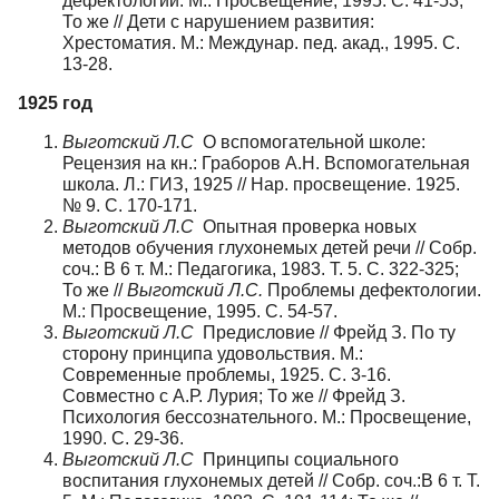
дефектологии. М.: Просвещение, 1995. С. 41-53;
То же // Дети с нарушением развития:
Хрестоматия. М.: Междунар. пед. акад., 1995. С.
13-28.
1925 год
Выготский Л.С
О вспомогательной школе:
Рецензия на кн.: Граборов А.Н. Вспомогательная
школа. Л.: ГИЗ, 1925 // Нар. просвещение. 1925.
№ 9. С. 170-171.
Выготский Л.С
Опытная проверка новых
методов обучения глухонемых детей речи // Собр.
соч.: В 6 т. М.: Педагогика, 1983. Т. 5. С. 322-325;
То же //
Выготский Л.С.
Проблемы дефектологии.
М.: Просвещение, 1995. С. 54-57.
Выготский Л.С
Предисловие // Фрейд З. По ту
сторону принципа удовольствия. М.:
Современные проблемы, 1925. С. 3-16.
Совместно с А.Р. Лурия; То же // Фрейд З.
Психология бессознательного. М.: Просвещение,
1990. С. 29-36.
Выготский Л.С
Принципы социального
воспитания глухонемых детей // Собр. соч.:В 6 т. Т.