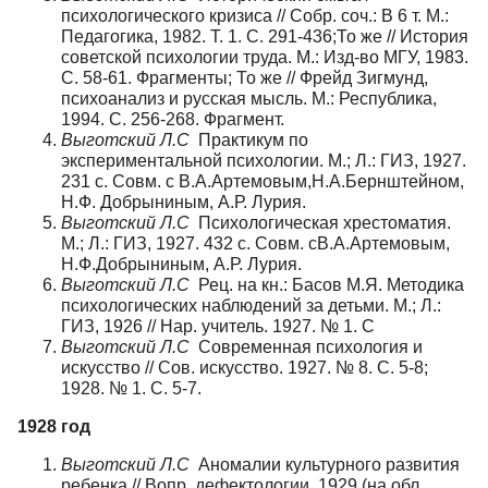
психологического кризиса // Собр. соч.: В 6 т. М.:
Педагогика, 1982. Т. 1. С. 291-436;То же // История
советской психологии труда. М.: Изд-во МГУ, 1983.
С. 58-61. Фрагменты; То же // Фрейд Зигмунд,
психоанализ и русская мысль. М.: Республика,
1994. С. 256-268. Фрагмент.
Выготский Л.С
Практикум по
экспериментальной психологии. М.; Л.: ГИЗ, 1927.
231 с. Совм. с В.А.Артемовым,Н.А.Бернштейном,
Н.Ф. Добрыниным, А.Р. Лурия.
Выготский Л.С
Психологическая хрестоматия.
М.; Л.: ГИЗ, 1927. 432 с. Совм. сВ.А.Артемовым,
Н.Ф.Добрыниным, А.Р. Лурия.
Выготский Л.С
Рец. на кн.: Басов М.Я. Методика
психологических наблюдений за детьми. М.; Л.:
ГИЗ, 1926 // Нар. учитель. 1927. № 1. С
Выготский Л.С
Современная психология и
искусство // Сов. искусство. 1927. № 8. С. 5-8;
1928. № 1. С. 5-7.
1928 год
Выготский Л.С
Аномалии культурного развития
ребенка // Вопр. дефектологии. 1929 (на обл.