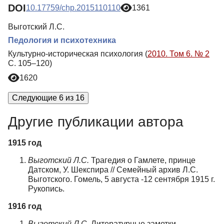
DOI
10.17759/chp.2015110110
1361
Выготский Л.С.
Педология и психотехника
Культурно-историческая психология (
2010. Том 6. № 2
С. 105–120)
1620
Следующие 6 из 16
Другие публикации автора
1915 год
Выготский Л.С.
Трагедия о Гамлете, принце
Датском, У. Шекспира // Семейный архив Л.С.
Выготского. Гомель, 5 августа -12 сентября 1915 г.
Рукопись.
1916 год
Выготский Л.С.
Литературные заметки.