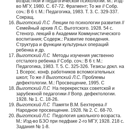
возрастной и педагогической психологии. М.: Изд-
во МГУ, 1980. С. 67-72. Фрагмент; То же // Собр.
соч.: В 6 т. М.: Педагогика, 1983. Т. 3. С. 329-337.
Сокращ.
Выготский Л.С
Лекции по психологии развития //
Семейный архив Л.С. Выготского. 1928. 54 с.
Стеногр. лекций в Академии Коммунистического
воспитания; Содерж.: Развитие поведения.
Структура и функции культурных операций
ребенка и др.
Выготский Л.С
Методы изучения умственно
отсталого ребенка // Собр. соч.: В 6 т. М.:
Педагогика, 1983. Т. 5. С. 325-326. Тезисы докл. на
1 Всерос. конф. работников вспомогательных
школ; То же //
Выготский Л.С.
Проблемы
дефектологии. М.: Просвещение, 1995. С
Выготский Л.С
На перекрестках советской и
зарубежной педагогики // Вопр. дефектологии.
1928. № 1. С. 18-26.
Выготский Л.С
Памяти В.М. Бехтерева //
Народное просвещение. 1928. № 2. С. 68-70.
Выготский Л.С
Педология школьного возраста.
М.: Изд-во БЗО при педфаке 2-го МГУ, 1928. 218 с.
Задания № 1-8.