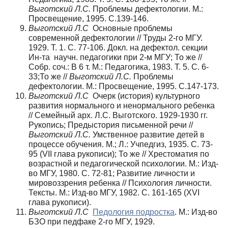
Выготский Л.С.
Проблемы дефектологии. М.:
Просвещение, 1995. С.139-146.
Выготский Л.С
Основные проблемы
современной дефектологии // Труды 2-го МГУ.
1929. Т. 1. С. 77-106. Докл. на дефектол. секции
Ин-та научн. педагогики при 2-м МГУ; То же //
Собр. соч.: В 6 т. М.: Педагогика, 1983. Т. 5. С. 6-
33;То же //
Выготский Л.С.
Проблемы
дефектологии. М.: Просвещение, 1995. С.147-173.
Выготский Л.С
Очерк (история) культурного
развития нормального и ненормального ребенка
// Семейный арх. Л.С. Выготского. 1929-1930 гг.
Рукопись; Предыстория письменной речи //
Выготский Л.С.
Умственное развитие детей в
процессе обучения. М.; Л.: Учпедгиз, 1935. С. 73-
95 (VII глава рукописи); То же // Хрестоматия по
возрастной и педагогической психологии. М.: Изд-
во МГУ, 1980. С. 72-81; Развитие личности и
мировоззрения ребенка // Психология личности.
Тексты. М.: Изд-во МГУ, 1982. С. 161-165 (XVI
глава рукописи).
Выготский Л.С
Педология подростка
. М.: Изд-во
БЗО при педфаке 2-го МГУ, 1929.