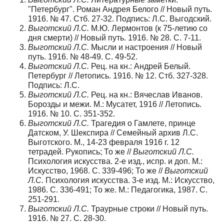
"Петербург". Роман Андрея Белого // Новый путь.
1916. № 47. Стб. 27-32. Подпись: Л.С. Выгодский.
Выготский Л.С.
М.Ю. Лермонтов (к 75-летию со
дня смерти) // Новый путь. 1916. № 28. С. 7-11.
Выготский Л.С.
Мысли и настроения // Новый
путь. 1916. № 48-49. С. 49-52.
Выготский Л.С.
Рец. на кн.: Андрей Белый.
Петербург // Летопись. 1916. № 12. Стб. 327-328.
Подпись: Л.С.
Выготский Л.С.
Рец. на кн.: Вячеслав Иванов.
Борозды и межи. М.: Мусатет, 1916 // Летопись.
1916. № 10. С. 351-352.
Выготский Л.С.
Трагедия о Гамлете, принце
Датском, У. Шекспира // Семейный архив Л.С.
Выготского. М., 14-23 февраля 1916 г. 12
тетрадей. Рукопись; То же //
Выготский Л.С.
Психология искусства. 2-е изд., испр. и доп. М.:
Искусство, 1968. С. 339-496; То же //
Выготский
Л.С.
Психология искусства. 3-е изд. М.: Искусство,
1986. С. 336-491; То же. М.: Педагогика, 1987. С.
251-291.
Выготский Л.С.
Траурные строки // Новый путь.
1916. № 27. С. 28-30.