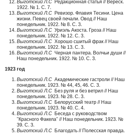
Выготский Л.С
Редакционная статья // Вереск.
1922. № 1. С. 7.
Выготский Л.С
Ревизор. Флавия Тесини. Цена
жизни. Певец своей печали. Овод // Наш
понедельник. 1922. № 8. С. 3.
Выготский Л.С
Уриэль Акоста. Гроза // Наш
понедельник. 1922. № 12. С. 3.
Выготский Л.С
Хорошо сшитый фрак // Наш
понедельник. 1922. № 13. С. 3.
Выготский Л.С
Черная пантера. Волчьи души //
Наш понедельник. 1922. № 10. С. 3.
1923 год
Выготский Л.С
Академические гастроли // Наш
понедельник. 1923. № 44, 45, 46. С. 3.
Выготский Л.С
Без руля и без ветрил // Наш
понедельник. 1923. № 28. С. 3.
Выготский Л.С
Белорусский театр // Наш
понедельник. 1923. № 40. С. 4.
Выготский Л.С
Беседа с руководством
"Красного Факела" // Наш понедельник. 1923. №
39. С. 3.
Выготский Л.С
Благодать // Полесская правда.