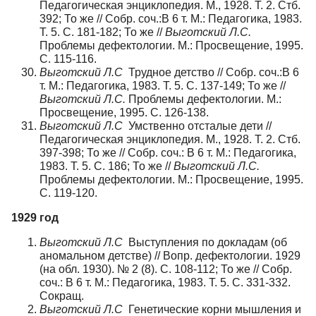
Педагогическая энциклопедия. М., 1928. Т. 2. Стб.
392; То же // Собр. соч.:В 6 т. М.: Педагогика, 1983.
Т. 5. С. 181-182; То же //
Выготский Л.С.
Проблемы дефектологии. М.: Просвещение, 1995.
С. 115-116.
Выготский Л.С
Трудное детство // Собр. соч.:В 6
т. М.: Педагогика, 1983. Т. 5. С. 137-149; То же //
Выготский Л.С.
Проблемы дефектологии. М.:
Просвещение, 1995. С. 126-138.
Выготский Л.С
Умственно отсталые дети //
Педагогическая энциклопедия. М., 1928. Т. 2. Стб.
397-398; То же // Собр. соч.: В 6 т. М.: Педагогика,
1983. Т. 5. С. 186; То же //
Выготский Л.С.
Проблемы дефектологии. М.: Просвещение, 1995.
С. 119-120.
1929 год
Выготский Л.С
Выступления по докладам (об
аномальном детстве) // Вопр. дефектологии. 1929
(на обл. 1930). № 2 (8). С. 108-112; То же // Собр.
соч.: В 6 т. М.: Педагогика, 1983. Т. 5. С. 331-332.
Сокращ.
Выготский Л.С
Генетические корни мышления и