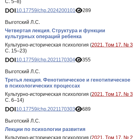
С. 5–8)
DOI
10.17759/chp.2024200101
289
Выготский Л.С.
Четвертая лекция. Структура и функции
культурных операций ребенка
Культурно-историческая психология (
2021. Том 17. № 3
С. 15–23)
DOI
10.17759/chp.2021170304
355
Выготский Л.С.
Третья лекция. Фенотипическое и генотипическое
в психологических процессах
Культурно-историческая психология (
2021. Том 17. № 3
С. 6–14)
DOI
10.17759/chp.2021170303
689
Выготский Л.С.
Лекции по психологии развития
Культурно-историческая психология (
2021. Том 17. № 2