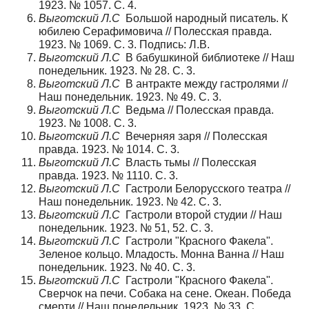
1923. № 1057. С. 4.
Выготский Л.С
Большой народный писатель. К
юбилею Серафимовича // Полесская правда.
1923. № 1069. С. 3. Подпись: Л.В.
Выготский Л.С
В бабушкиной библиотеке // Наш
понедельник. 1923. № 28. С. 3.
Выготский Л.С
В антракте между гастролями //
Наш понедельник. 1923. № 49. С. 3.
Выготский Л.С
Ведьма // Полесская правда.
1923. № 1008. С. 3.
Выготский Л.С
Вечерняя заря // Полесская
правда. 1923. № 1014. С. 3.
Выготский Л.С
Власть тьмы // Полесская
правда. 1923. № 1110. С. 3.
Выготский Л.С
Гастроли Белорусского театра //
Наш понедельник. 1923. № 42. С. 3.
Выготский Л.С
Гастроли второй студии // Наш
понедельник. 1923. № 51, 52. С. 3.
Выготский Л.С
Гастроли "Красного Факела".
Зеленое кольцо. Младость. Монна Ванна // Наш
понедельник. 1923. № 40. С. 3.
Выготский Л.С
Гастроли "Красного Факела".
Сверчок на печи. Собака на сене. Океан. Победа
смерти // Наш понедельник. 1923. № 33. С