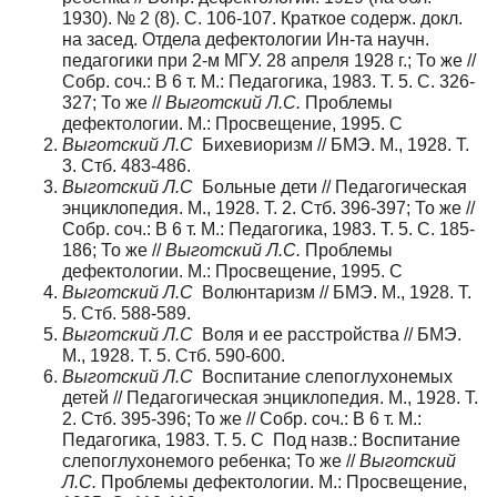
1930). № 2 (8). С. 106-107. Краткое содерж. докл.
на засед. Отдела дефектологии Ин-та научн.
педагогики при 2-м МГУ. 28 апреля 1928 г.; То же //
Собр. соч.: В 6 т. М.: Педагогика, 1983. Т. 5. С. 326-
327; То же //
Выготский Л.С.
Проблемы
дефектологии. М.: Просвещение, 1995. С
Выготский Л.С
Бихевиоризм // БМЭ. М., 1928. Т.
3. Стб. 483-486.
Выготский Л.С
Больные дети // Педагогическая
энциклопедия. М., 1928. Т. 2. Стб. 396-397; То же //
Собр. соч.: В 6 т. М.: Педагогика, 1983. Т. 5. С. 185-
186; То же //
Выготский Л.С.
Проблемы
дефектологии. М.: Просвещение, 1995. С
Выготский Л.С
Волюнтаризм // БМЭ. М., 1928. Т.
5. Стб. 588-589.
Выготский Л.С
Воля и ее расстройства // БМЭ.
М., 1928. Т. 5. Стб. 590-600.
Выготский Л.С
Воспитание слепоглухонемых
детей // Педагогическая энциклопедия. М., 1928. Т.
2. Стб. 395-396; То же // Собр. соч.: В 6 т. М.:
Педагогика, 1983. Т. 5. С Под назв.: Воспитание
слепоглухонемого ребенка; То же //
Выготский
Л.С.
Проблемы дефектологии. М.: Просвещение,