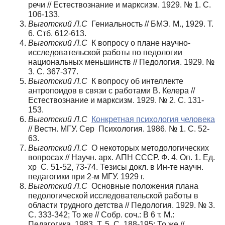
речи // Естествознание и марксизм. 1929. № 1. С.
106-133.
Выготский Л.С
Гениальность // БМЭ. М., 1929. Т.
6. Стб. 612-613.
Выготский Л.С
К вопросу о плане научно-
исследовательской работы по педологии
национальных меньшинств // Педология. 1929. №
3. С. 367-377.
Выготский Л.С
К вопросу об интеллекте
антропоидов в связи с работами В. Келера //
Естествознание и марксизм. 1929. № 2. С. 131-
153.
Выготский Л.С
Конкретная психология человека
// Вестн. МГУ. Сер Психология. 1986. № 1. С. 52-
63.
Выготский Л.С
О некоторых методологических
вопросах // Научн. арх. АПН СССР. Ф. 4. Оп. 1. Ед.
хр С. 51-52, 73-74. Тезисы докл. в Ин-те научн.
педагогики при 2-м МГУ. 1929 г.
Выготский Л.С
Основные положения плана
педологической исследовательской работы в
области трудного детства // Педология. 1929. № 3.
С. 333-342; То же // Собр. соч.: В 6 т. М.:
Педагогика, 1983. Т. 5. С. 188-195; То же //