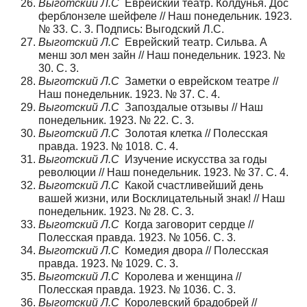
Выготский Л.С
Еврейский театр. Колдунья. Дос
ферблонзеле шейфеле // Наш понедельник. 1923.
№ 33. С. 3. Подпись: Выгодский Л.С.
Выготский Л.С
Еврейский театр. Сильва. А
менш зол мен зайн // Наш понедельник. 1923. №
30. С. 3.
Выготский Л.С
Заметки о еврейском театре //
Наш понедельник. 1923. № 37. С. 4.
Выготский Л.С
Запоздалые отзывы // Наш
понедельник. 1923. № 22. С. 3.
Выготский Л.С
Золотая клетка // Полесская
правда. 1923. № 1018. С. 4.
Выготский Л.С
Изучение искусства за годы
революции // Наш понедельник. 1923. № 37. С. 4.
Выготский Л.С
Какой счастливейший день
вашей жизни, или Восклицательный знак! // Наш
понедельник. 1923. № 28. С. 3.
Выготский Л.С
Когда заговорит сердце //
Полесская правда. 1923. № 1056. С. 3.
Выготский Л.С
Комедия двора // Полесская
правда. 1923. № 1029. С. 3.
Выготский Л.С
Королева и женщина //
Полесская правда. 1923. № 1036. С. 3.
Выготский Л.С
Королевский брадобрей //