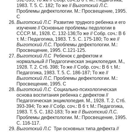
1983. Т. 5. С. 182; То же //
Выготский Л.С.
Проблемы дефектологии. М.: Просвещение, 1995.
С
Выготский Л.С
Развитие трудного ребенка и его
изучение // Основные проблемы педологии в
СССР. М., 1928. С. 132-136;То же // Собр. соч.: В 6
т. М.: Педагогика, 1983. Т. 5. С. 175-180; То же //
Выготский Л.С.
Проблемы дефектологии. М.:
Просвещение, 1995. С.121-125.
Выготский Л.С
Ребенок с дефектом и
нормальный // Педагогическая энциклопедия. М.,
1928. Т. 2. Стб. 398; То же // Собр. соч.: В 6 т. М.:
Педагогика, 1983. Т. 5. С. 186-187; То же //
Выготский Л.С.
Проблемы дефектологии. М.:
Просвещение, 1995. С
Выготский Л.С
Социально-психологическая
основа воспитания ребенка с дефектом //
Педагогическая энциклопедия. М., 1928. Т. 2. Стб.
393-394; То же // Собр. соч.: В 6 т. М.: Педагогика,
1983. Т. 5. С. 182-183; То же //
Выготский Л.С.
Проблемы дефектологии. М.: Просвещение, 1995.
С. 116-117.
Выготский Л.С
Три основных типа дефекта //