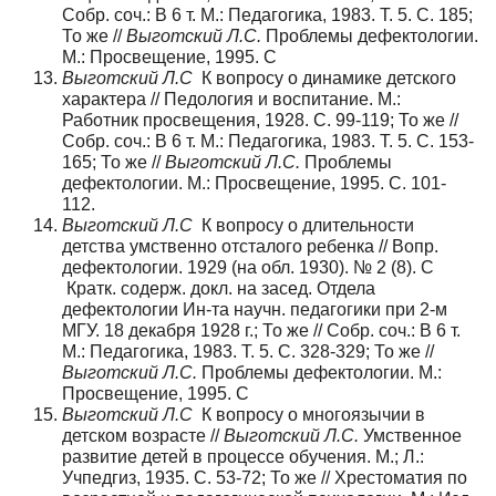
Собр. соч.: В 6 т. М.: Педагогика, 1983. Т. 5. С. 185;
То же //
Выготский Л.С.
Проблемы дефектологии.
М.: Просвещение, 1995. С
Выготский Л.С
К вопросу о динамике детского
характера // Педология и воспитание. М.:
Работник просвещения, 1928. С. 99-119; То же //
Собр. соч.: В 6 т. М.: Педагогика, 1983. Т. 5. С. 153-
165; То же //
Выготский Л.С.
Проблемы
дефектологии. М.: Просвещение, 1995. С. 101-
112.
Выготский Л.С
К вопросу о длительности
детства умственно отсталого ребенка // Вопр.
дефектологии. 1929 (на обл. 1930). № 2 (8). С
Кратк. содерж. докл. на засед. Отдела
дефектологии Ин-та научн. педагогики при 2-м
МГУ. 18 декабря 1928 г.; То же // Собр. соч.: В 6 т.
М.: Педагогика, 1983. Т. 5. С. 328-329; То же //
Выготский Л.С.
Проблемы дефектологии. М.:
Просвещение, 1995. С
Выготский Л.С
К вопросу о многоязычии в
детском возрасте //
Выготский Л.С.
Умственное
развитие детей в процессе обучения. М.; Л.:
Учпедгиз, 1935. С. 53-72; То же // Хрестоматия по