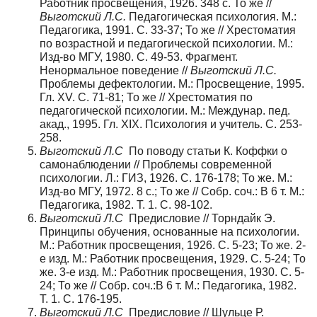
Работник просвещения, 1926. 348 с. То же //
Выготский Л.С.
Педагогическая психология. М.:
Педагогика, 1991. С. 33-37; То же // Хрестоматия
по возрастной и педагогической психологии. М.:
Изд-во МГУ, 1980. С. 49-53. Фрагмент.
Ненормальное поведение //
Выготский Л.С.
Проблемы дефектологии. М.: Просвещение, 1995.
Гл. XV. С. 71-81; То же // Хрестоматия по
педагогической психологии. М.: Междунар. пед.
акад., 1995. Гл. XIX. Психология и учитель. С. 253-
258.
Выготский Л.С
По поводу статьи К. Коффки о
самонаблюдении // Проблемы современной
психологии. Л.: ГИЗ, 1926. С. 176-178; То же. М.:
Изд-во МГУ, 1972. 8 с.; То же // Собр. соч.: В 6 т. М.:
Педагогика, 1982. Т. 1. С. 98-102.
Выготский Л.С
Предисловие // Торндайк Э.
Принципы обучения, основанные на психологии.
М.: Работник просвещения, 1926. С. 5-23; То же. 2-
е изд. М.: Работник просвещения, 1929. С. 5-24; То
же. 3-е изд. М.: Работник просвещения, 1930. С. 5-
24; То же // Собр. соч.:В 6 т. М.: Педагогика, 1982.
Т. 1. С. 176-195.
Выготский Л.С
Предисловие // Шульце Р.