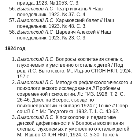
правда. 1923. № 1053. С. 3.
Выготский Л.С
Театр и жизнь // Наш
понедельник. 1923. № 37. С. 4.
Выготский Л.С
Харьковский балет // Наш
понедельник. 1923. № 48. С. 3.
Выготский Л.С
Царевич Алексей // Наш
понедельник. 1923. № 23. С. 3.
1924 год
Выготский Л.С
Вопросы воспитания слепых,
глухонемых и умственно отсталых детей / Под
ред. Л.С. Выготского. М.: Изд-во СПОН НКП, 1924.
157 с.
Выготский Л.С
Методика рефлексологического и
психологического исследования // Проблемы
современной психологии. Л.: ГИЗ, 1926. Т. 2. С.
26-46. Докл. на Всерос. съезде по
психоневрологии. 6 января 1924 г.; То же // Собр.
соч.:В 6 т. М.: Педагогика, 1982. Т. 1. С. 43-62.
Выготский Л.С
К психологии и педагогике
детской дефективности // Вопросы воспитания
слепых, глухонемых и умственно отсталых детей.
М.: Изд-во СПОН НКП, 1924. С. 5-30; То же //