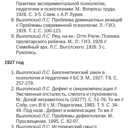
Практика экспериментальной психологии,
педагогики и психотехники. М.: Вопросы труда,
1926. С. 3-5. Совм. с А.Р. Лурия.
Выготский Л.С
Проблема доминантных реакций
// Проблемы современной психологии. Л.: ГИЗ,
1926. Т. 2. С. 100-123.
Выготский Л.С
Рец. на кн.: Отто Рюле. Психика
пролетарского ребенка. М.; Л.: ГИЗ, 1926 //
Семейный арх. Л.С. Выготского. 1926. 3 с.
Рукопись.
1927 год
Выготский Л.С
Биогенетический закон в
психологии и педагогике // БСЭ. М., 1927. Т.6. С.
257-279.
Выготский Л.С
Дефект и сверхкомпенсация //
Умственная отсталость, слепота и глухонемота.
М.: Долой неграмотность (1927?). С. 51-76; То же //
Собр. соч.:В 6 т. М.: Педагогика, 1983. Т. 5. С. 34-
49. Под назв.: Дефект и компенсация; То же //
Выготский Л.С.
Проблемы дефектологии. М.:
Просвещение, 1995. С. 82-97.
Выготский Л.С
Исторический смысл