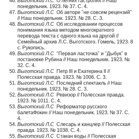
Выготский Л.С
О летних гастролях // Наш
понедельник. 1923. № 37. С. 4.
Выготский Л.С
Об авторе "не совсем рецензий"
// Наш понедельник. 1923. № 28. С. 3.
Выготский Л.С
Об исследовании процессов
понимания языка методом многократного
перевода текста с одного языка на другой //
Семейный архив Л.С. Выготского. Гомель, 1923. 8
с. Рукопись.
Выготский Л.С
"Первая ласточка" и "Дыбук" в
постановке Рубина // Наш понедельник. 1923. №
32. С. 4.
Выготский Л.С
Петр III и Екатерина II //
Полесская правда. 1923. № 1006. С. 3.
Выготский Л.С
Последний спектакль // Наш
понедельник. 1923. № 28. С. 3.
Выготский Л.С
Ревизор // Полесская правда.
1923. № 1011. С. 4.
Выготский Л.С
Реформатор русского
балетаФокин // Наш понедельник. 1923. № 37. С.
4.
Выготский Л.С
Слесарь и канцлер // Полесская
правда. 1923. № 1038. С. 4.
Выготский Л.С
Стакан воды // Полесская