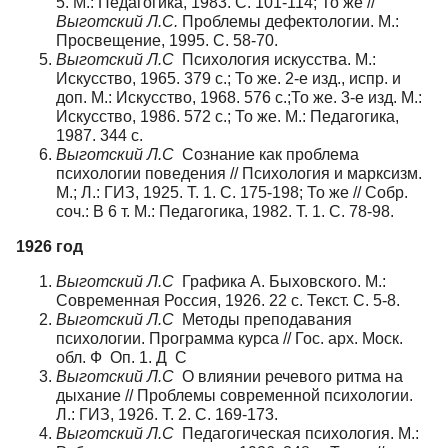
5. М.: Педагогика, 1983. С. 101-114; То же //
Выготский Л.С.
Проблемы дефектологии. М.:
Просвещение, 1995. С. 58-70.
Выготский Л.С
Психология искусства. М.:
Искусство, 1965. 379 с.; То же. 2-е изд., испр. и
доп. М.: Искусство, 1968. 576 с.;То же. 3-е изд. М.:
Искусство, 1986. 572 с.; То же. М.: Педагогика,
1987. 344 с.
Выготский Л.С
Сознание как проблема
психологии поведения // Психология и марксизм.
М.; Л.: ГИЗ, 1925. Т. 1. С. 175-198; То же // Собр.
соч.: В 6 т. М.: Педагогика, 1982. Т. 1. С. 78-98.
1926 год
Выготский Л.С
Графика А. Быховского. М.:
Современная Россия, 1926. 22 с. Текст. С. 5-8.
Выготский Л.С
Методы преподавания
психологии. Программа курса // Гос. арх. Моск.
обл. Ф Оп. 1. Д С
Выготский Л.С
О влиянии речевого ритма на
дыхание // Проблемы современной психологии.
Л.: ГИЗ, 1926. Т. 2. С. 169-173.
Выготский Л.С
Педагогическая психология. М.: