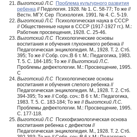
Выготский Л.С
Проблема культурного развития
ребенка
// Педология. 1928. № 1. С. 58-77; То же //
Вестн. МГУ. Сер Психология. 1991. № 4. С. 5-19.
Выготский Л.С
Психологическая наука в СССР
// Общественные науки в СССР (1917-1927 гг.). М.:
Работник просвещения, 1928. С. 25-46.
Выготский Л.С
Психологические основы
воспитания и обучения глухонемого ребенка //
Педагогическая энциклопедия. М., 1928. Т. 2. Стб.
395; То же // Собр. соч.:В 6 т. М.: Педагогика, 1983.
Т. 5. С. 184-185; То же //
Выготский Л.С.
Проблемы дефектологии. М.: Просвещение, 1995.
С
Выготский Л.С
Психологические основы
воспитания и обучения слепого ребенка //
Педагогическая энциклопедия. М., 1928. Т. 2. Стб.
394-395; То же // Собр. соч.: В 6 т. М.: Педагогика,
1983. Т. 5. С. 183-184; То же //
Выготский Л.С.
Проблемы дефектологии. М.: Просвещение, 1995.
С. 177-118.
Выготский Л.С
Психофизиологическая основа
воспитания ребенка с дефектом //
Педагогическая энциклопедия. М., 1928. Т. 2. Стб.
392-393; То же // Собр. соч.:В 6 т. М.: Педагогика,