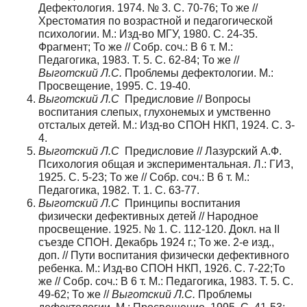
Дефектология. 1974. № 3. С. 70-76; То же //
Хрестоматия по возрастной и педагогической
психологии. М.: Изд-во МГУ, 1980. С. 24-35.
Фрагмент; То же // Собр. соч.: В 6 т. М.:
Педагогика, 1983. Т. 5. С. 62-84; То же //
Выготский Л.С.
Проблемы дефектологии. М.:
Просвещение, 1995. С. 19-40.
Выготский Л.С
Предисловие // Вопросы
воспитания слепых, глухонемых и умственно
отсталых детей. М.: Изд-во СПОН НКП, 1924. С. 3-
4.
Выготский Л.С
Предисловие // Лазурский А.Ф.
Психология общая и экспериментальная. Л.: ГИЗ,
1925. С. 5-23; То же // Собр. соч.: В 6 т. М.:
Педагогика, 1982. Т. 1. С. 63-77.
Выготский Л.С
Принципы воспитания
физически дефективных детей // Народное
просвещение. 1925. № 1. С. 112-120. Докл. на II
съезде СПОН. Декабрь 1924 г.; То же. 2-е изд.,
доп. // Пути воспитания физически дефективного
ребенка. М.: Изд-во СПОН НКП, 1926. С. 7-22;То
же // Собр. соч.: В 6 т. М.: Педагогика, 1983. Т. 5. С.
49-62; То же //
Выготский Л.С.
Проблемы