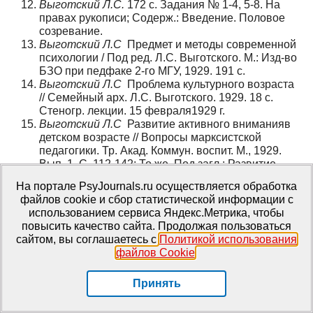
Выготский Л.С.
172 с. Задания № 1-4, 5-8. На
правах рукописи; Содерж.: Введение. Половое
созревание.
Выготский Л.С
Предмет и методы современной
психологии / Под ред. Л.С. Выготского. М.: Изд-во
БЗО при педфаке 2-го МГУ, 1929. 191 с.
Выготский Л.С
Проблема культурного возраста
// Семейный арх. Л.С. Выготского. 1929. 18 с.
Стеногр. лекции. 15 февраля1929 г.
Выготский Л.С
Развитие активного вниманияв
детском возрасте // Вопросы марксистской
педагогики. Тр. Акад. Коммун. воспит. М., 1929.
Вып. 1. С. 112-142; То же. Под загл.: Развитие
высших форм внимания в детском возрасте //
На портале PsyJournals.ru осуществляется обработка
Выготский Л.С.
Избр. психол. исслед. М.: Изд-во
файлов cookie и сбор статистической информации с
АПН РСФСР, 1956. С. 389-426; То же //
использованием сервиса Яндекс.Метрика, чтобы
Хрестоматия по вниманию. М.: Изд-во МГУ, 1976.
повысить качество сайта. Продолжая пользоваться
С. 184-219.
сайтом, вы соглашаетесь с
Политикой использования
Выготский Л.С
Рец. на кн.: Дмитриева Н.,
файлов Cookie
.
Ольденбург Н., Перекрестова Л. Школьная
драматическая работа на основе исследования
детского творчества. М.; Л.: ГИЗ, 1928 // Искусство
Принять
в школе. 1929. № 8. С. 29-31.
Выготский Л.С
Рец. на кн.: Кашкаров Д.Н.