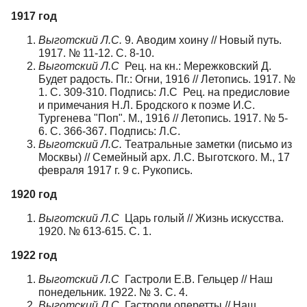
1917 год
Выготский Л.С.
9. Аводим хоину // Новый путь.
1917. № 11-12. С. 8-10.
Выготский Л.С
Рец. на кн.: Мережковский Д.
Будет радость. Пг.: Огни, 1916 // Летопись. 1917. №
1. С. 309-310. Подпись: Л.С Рец. на предисловие
и примечания Н.Л. Бродского к поэме И.С.
Тургенева "Поп". М., 1916 // Летопись. 1917. № 5-
6. С. 366-367. Подпись: Л.С.
Выготский Л.С.
Театральные заметки (письмо из
Москвы) // Семейный арх. Л.С. Выготского. М., 17
февраля 1917 г. 9 с. Рукопись.
1920 год
Выготский Л.С
Царь голый // Жизнь искусства.
1920. № 613-615. С. 1.
1922 год
Выготский Л.С
Гастроли Е.В. Гельцер // Наш
понедельник. 1922. № 3. С. 4.
Выготский Л.С
Гастроли оперетты // Наш