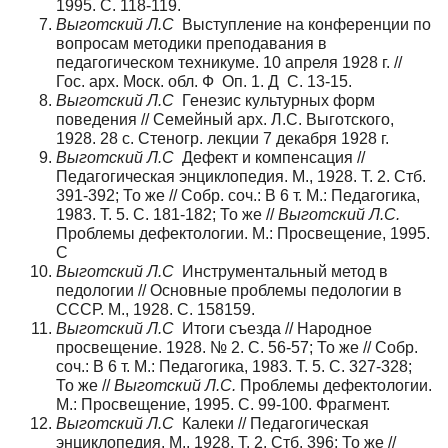
1995. С. 118-119.
Выготский Л.С
Выступление на конференции по
вопросам методики преподавания в
педагогическом техникуме. 10 апреля 1928 г. //
Гос. арх. Моск. обл. Ф Оп. 1. Д С. 13-15.
Выготский Л.С
Генезис культурных форм
поведения // Семейный арх. Л.С. Выготского,
1928. 28 с. Стеногр. лекции 7 декабря 1928 г.
Выготский Л.С
Дефект и компенсация //
Педагогическая энциклопедия. М., 1928. Т. 2. Стб.
391-392; То же // Собр. соч.: В 6 т. М.: Педагогика,
1983. Т. 5. С. 181-182; То же //
Выготский Л.С.
Проблемы дефектологии. М.: Просвещение, 1995.
С
Выготский Л.С
Инструментальный метод в
педологии // Основные проблемы педологии в
СССР. М., 1928. С. 158159.
Выготский Л.С
Итоги съезда // Народное
просвещение. 1928. № 2. С. 56-57; То же // Собр.
соч.: В 6 т. М.: Педагогика, 1983. Т. 5. С. 327-328;
То же //
Выготский Л.С.
Проблемы дефектологии.
М.: Просвещение, 1995. С. 99-100. Фрагмент.
Выготский Л.С
Калеки // Педагогическая
энциклопедия. М., 1928. Т. 2. Стб. 396; То же //