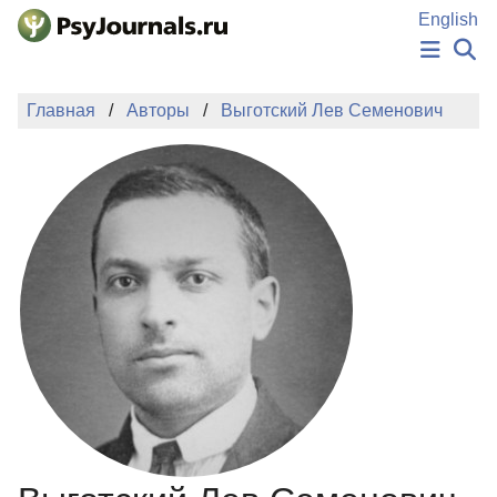
Перейти к основному содержанию
English
НОВОСТИ
Главная
Авторы
Выготский Лев Семенович
ИЗДАНИЯ
АВТОРЫ
ПОДАТЬ РУКОПИСЬ
БАЗА ЗНАНИЙ
КЛЮЧЕВЫЕ СЛОВА
Регистрация
Вход