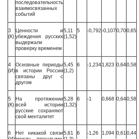
последовательность
взаимосвязанных
событий
3
Ценности и
5,11
5
-0,792
-0,107
0,70
0,65
(К)
убеждения русских
(1,52)
выдержали
проверку временем
4
Основные периоды
5,45
6
-1,234
1,823
0,64
0,58
(И)
в истории России
(1,2)
связаны друг с
другом
5
На протяжении
5,28
6
-1
0,668
0,64
0,58
(К)
всей истории
(1,32)
русские сохраняют
свой менталитет
6
Нет никакой связи
5,61
6
-1,26
1,094
0,61
0,44
(И)
между прошлыми,
(1,3)