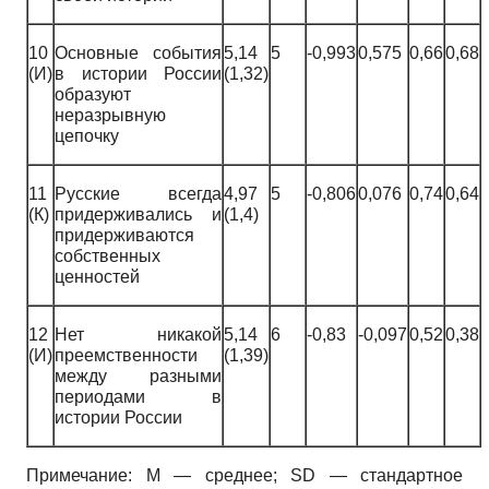
10
Основные события
5,14
5
-0,993
0,575
0,66
0,68
(И)
в истории России
(1,32)
образуют
неразрывную
цепочку
11
Русские всегда
4,97
5
-0,806
0,076
0,74
0,64
(К)
придерживались и
(1,4)
придерживаются
собственных
ценностей
12
Нет никакой
5,14
6
-0,83
-0,097
0,52
0,38
(И)
преемственности
(1,39)
между разными
периодами в
истории России
Примечание: M — среднее; SD — стандартное