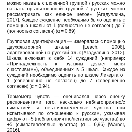
можно назвать сплоченной группой / русских можно
назвать организованной группой / русских можно
рассматривать как единое целое»
[
Агадуллина,
2017
]
. Каждое суждение необходимо было оценить с
помощью шкалы от 1 (полностью не согласен) до 7
(полностью согласен) (α = 0,89).
Групповая идентификация — измерялась с помощью
двухфакторной шкалы
[
Leach, 2008
]
,
адаптированной на русский язык
[
Агадуллина, 2013
]
.
Шкала включает в себя 14 суждений (например:
«Принадлежность к русским делает меня
счастливым»), объединенных в 5 шкал. Каждое из
суждений необходимо оценить по шкале Ликерта от
1 (совершенно не согласен) до 7 (совершенно
согласен) (α = 0,94).
Термометр чувств — оценивался через оценку
респондентами того, насколько неблагоприятно/с
симпатией и негативные/теплые чувства они
испытывают по отношению к русским, указывая
цифру от –5 (неблагоприятно/негативные чувства) до
+5 (симпатия/теплые чувства) (α = 0,96)
[
Warner,
2016
]
.