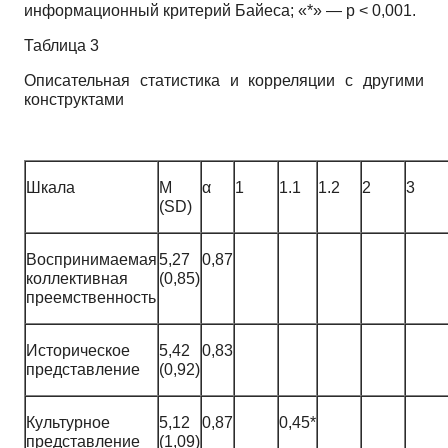
информационный критерий Байеса; «*» — p < 0,001.
Таблица 3
Описательная статистика и корреляции с другими
конструктами
Шкала
M
α
1
1.1
1.2
2
3
(SD)
Воспринимаемая
5,27
0,87
коллективная
(0,85)
преемственность
Историческое
5,42
0,83
представление
(0,92)
Культурное
5,12
0,87
0,45*
представление
(1,09)