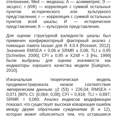
отклонение; Med — медиана; А — асимметрия; Э —
эксцесс; r (И/К) — корреляция с суммой остальных
пунктов исторического или культурного
представления; r — корреляция с суммой остальных
пунктов всей шкалы; И — историческое
представление; К — культурное представление.
Для оценки структурной валидности шкалы был
применен конфирматорный факторный анализ с
помощью пакета lavaan для R 4.0.4
[
Rosseel, 2012
]
.
Значения RMSEA < 0,06 и SRMR ≤ 0,08; TLI ≥ 0,95
[
Schreiber, 2006
]
; CFI ≥ 0,95 и X2/df < 3
[
Hu, 1999
]
были выбраны для оценки значимости как
индикаторы хорошего качества модели
[
Gatignon,
2010
]
.
Изначальная теоретическая модель
продемонстрировала низкое соответствие
эмпирическим данным: χ2 (53) = 226,04; RMSEA =
0,071 [90% CI: [0,064; 0,08]; CFI = 0,918; TLI = 0,897;
SRMR = 0,060. Анализ индексов модификации
показал, что существует высокая ковариация ошибок
между двумя обратными суждениями (6 и 12),
которая может объясняться тем, что оставшиеся