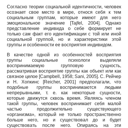
Согласно теории социа
льной идентичности, человек
осознает свое место в мире, относя себя к тем
социальным группам, которые имеют для него
эмоциональное значение
[
Tajfel, 2004
]
. Однако
представление индивида о себе формирует не
только сам факт его идентификации с той или иной
социальной группой, но и характеристики этой
группы и особенности ее восприятия индивидом.
В качестве одной из особенностей восприятия
группы социальные психологи выделяли
воспринимаемую групповую сущность,
рассматривая восприятие группы как объект или как
связное целое
[
Campbell, 1958
;
Sani, 2005
]
. С. Рейчер
и Н. Хопкинс
[
Reicher, 2001
]
предполагали, что
подобные группы воспринимаются людьми
непрерывными, т. е. как некоторые сущности,
которые движутся сквозь время. Являясь членом
такой группы, человек воспринимает себя малой
частью продолжительно существующего
«организма», который не только пространственно
больше него, но и существовал до и будет
существовать после него. Опираясь на эти