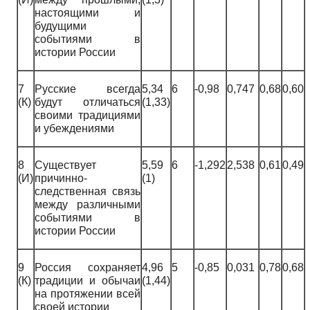
настоящими и
будущими
событиями в
истории России
7
Русские всегда
5,34
6
-0,98
0,747
0,68
0,60
(К)
будут отличаться
(1,33)
своими традициями
и убеждениями
8
Существует
5,59
6
-1,292
2,538
0,61
0,49
(И)
причинно-
(1)
следственная связь
между различными
событиями в
истории России
9
Россия сохраняет
4,96
5
-0,85
0,031
0,78
0,68
(К)
традиции и обычаи
(1,44)
на протяжении всей
своей истории