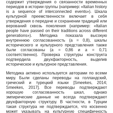
содержит утверждения о связанности временных
периодов в истории группы (например: «Italian history
is a sequence of interconnected events»). Шкала
культурной преемственности включает в себя
утверждения о передаче и сохранении традиций или
верований сквозь поколения (например: «Italian
people have passed on their traditions across different
generations»). Методика показала высокую
внутреннюю согласованность (a = 0,8), шкалы
исторического и культурного представления также
были согласованы (a = 0,86 и a = 0,71
соответственно). Проверка структуры конструкта
подтвердила двухфакторность, выделив
историческое и культурное представления.
Методика активно используется авторами по всеми
миру. Были сделаны переводы на голландский,
греческий и турецкий языки
[
Smeekes, 2014
;
Smeekes, 2017
]
. Все переводы подтверждают
хорошую согласованность шкал, однако
эмпирические данные не всегда подтверждают
двухфакторную структуру. В частности, в Турции
такая структура не подтверждается, что косвенно
может указывать на культурную специфичность