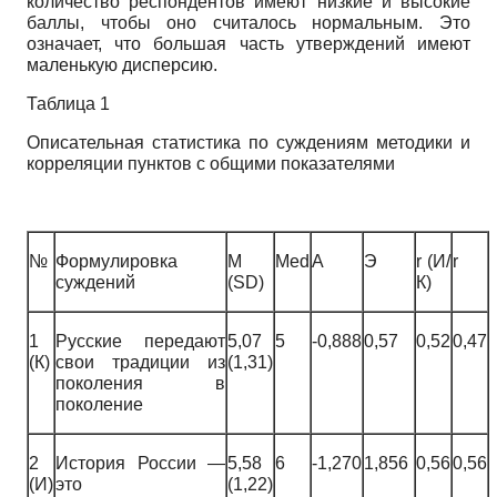
количество респондентов имеют низкие и высокие
баллы, чтобы оно считалось нормальным. Это
означает, что большая часть утверждений имеют
маленькую дисперсию.
Таблица 1
Описательная статистика по суждениям методики и
корреляции пунктов с общими показателями
№
Формулировка
M
Med
A
Э
r (И/
r
суждений
(SD)
К)
1
Русские передают
5,07
5
-0,888
0,57
0,52
0,47
(К)
свои традиции из
(1,31)
поколения в
поколение
2
История России —
5,58
6
-1,270
1,856
0,56
0,56
(И)
это
(1,22)