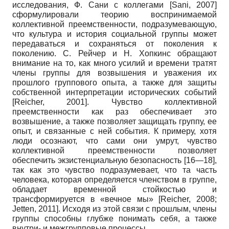
исследования, Ф. Сани с коллегами
[
Sani, 2007
]
сформулировали теорию воспринимаемой
коллективной преемственности, подразумевающую,
что культура и история социальной группы может
передаваться и сохраняться от поколения к
поколению. С. Рейчер и Н. Хопкинс обращают
внимание на то, как много усилий и времени тратят
члены группы для возвышения и уважения их
прошлого группового опыта, а также для защиты
собственной интерпретации исторических событий
[
Reicher, 2001
]
. Чувство коллективной
преемственности как раз обеспечивает это
возвышение, а также позволяет защищать группу, ее
опыт, и связанные с ней события. К примеру, хотя
люди осознают, что сами они умрут, чувство
коллективной преемственности позволяет
обеспечить экзистенциальную безопасность [16—18],
так как это чувство подразумевает, что та часть
человека, которая определяется членством в группе,
обладает временной стойкостью и
трансформируется в «вечное мы»
[
Reicher, 2008
;
Jetten, 2011
]
. Исходя из этой связи с прошлым, члены
группы способны глубже понимать себя, а также
внутри- и межгрупповые процессы.