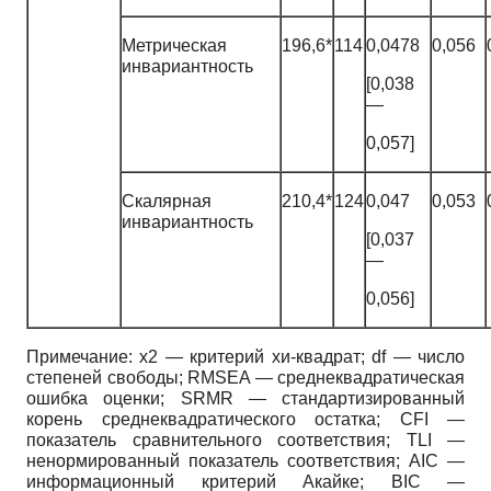
Метрическая
196,6*
114
0,0478
0,056
инвариантность
[0,038
—
0,057]
Скалярная
210,4*
124
0,047
0,053
инвариантность
[0,037
—
0,056]
Примечание: х2 — критерий хи-квадрат; df — число
степеней свободы; RMSEA — среднеквадратическая
ошибка оценки; SRMR — стандартизированный
корень среднеквадратического остатка; CFI —
показатель сравнительного соответствия; TLI —
ненормированный показатель соответствия; AIC —
информационный критерий Акайке; BIC —