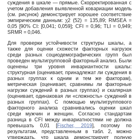
суждения в шкале — прямые. Скорректированная с
учетом добавления выявленной ковариации модель
(см. рисунок) демонстрирует хорошее соответствие
эмпирическим данным: χ2 (52) = 135,89; RMSEA =
0,05 [90% CI: [0,041; 0,059]; CFI = 0,96; TLI = 0,949;
SRMR = 0,046.
Для проверки устойчивости структуры шкалы, а
также для оценки схожести факторных нагрузок
среди разных социодемографических групп был
проведен мультигрупповой факторный анализ. Были
оценены три уровня инвариантности шкалы:
структурная (оценивает, принадлежат ли суждения в
разных группах к одним и тем же факторам),
метрическая (оценивает, сравнимы ли факторные
нагрузки суждений в разных группах) и скалярная
(оценивает, одинаковая ли «сложность» суждений в
разных группах). С помощью мультигруппового
факторного анализа сравнивались оценки шкал
среди мужчин и женщин. Согласно стандартам
разница в CFI между инвариатностями не должна
превышать 0,01
[
Fischer, 2019
]
, поэтому по
результатам, представленным в табл. 2, можно
утверждать, что шкала демонстрирует полную