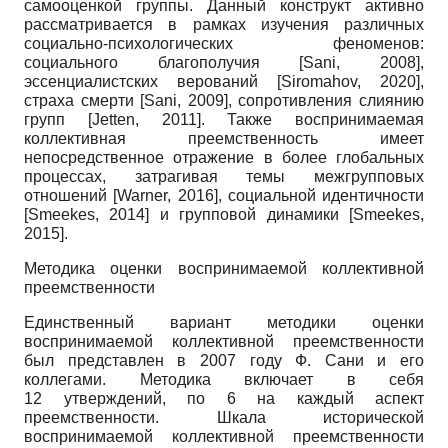
самооценкой группы. Данный конструкт активно
рассматривается в рамках изучения различных
социально-психологических феноменов:
социального благополучия
[
Sani, 2008
]
,
эссенциалистских верований
[
Siromahov, 2020
]
,
страха смерти
[
Sani, 2009
]
, сопротивления слиянию
групп
[
Jetten, 2011
]
. Также воспринимаемая
коллективная преемственность имеет
непосредственное отражение в более глобальных
процессах, затрагивая темы межгрупповых
отношений
[
Warner, 2016
]
, социальной идентичности
[
Smeekes, 2014
]
и групповой динамики
[
Smeekes,
2015
]
.
Методика оценки воспринимаемой коллективной
преемственности
Единственный вариант методики оценки
воспринимаемой коллективной преемственности
был представлен в 2007 году Ф. Сани и его
коллегами. Методика включает в себя
12 утверждений, по 6 на каждый аспект
преемственности. Шкала исторической
воспринимаемой коллективной преемственности