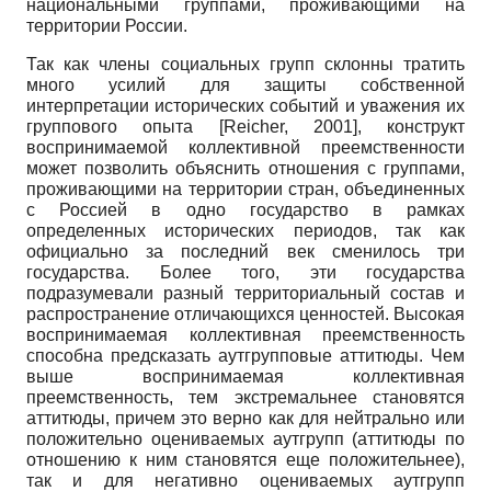
национальными группами, проживающими на
территории России.
Так как члены социальных групп склонны тратить
много усилий для защиты собственной
интерпретации исторических событий и уважения их
группового опыта
[
Reicher, 2001
]
, конструкт
воспринимаемой коллективной преемственности
может позволить объяснить отношения с группами,
проживающими на территории стран, объединенных
с Россией в одно государство в рамках
определенных исторических периодов, так как
официально за последний век сменилось три
государства. Более того, эти государства
подразумевали разный территориальный состав и
распространение отличающихся ценностей. Высокая
воспринимаемая коллективная преемственность
способна предсказать аутгрупповые аттитюды. Чем
выше воспринимаемая коллективная
преемственность, тем экстремальнее становятся
аттитюды, причем это верно как для нейтрально или
положительно оцениваемых аутгрупп (аттитюды по
отношению к ним становятся еще положительнее),
так и для негативно оцениваемых аутгрупп