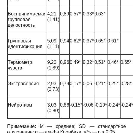
Воспринимаемая
4,21
0,89
0,57*
0,33*
0,63*
групповая
(1,41)
целостность
Групповая
5,09
0,94
0,62*
0,37*
0,65*
0,61*
идентификация
(1,11)
Термометр
9,20
0,96
0,49*
0,32*
0,51*
0,46*
0,65*
чувств
(1,89)
Экстраверсия
2,93
0,79
0,17*
0,06
0,21*
0,25*
0,28*
(0,73)
Нейротизм
3,03
0,86
-0,15*
-0,06
-0,19*
-0,24*
-0,24*
(0,80)
Примечание: M — среднее; SD — стандартное
отклонение; α — альфа Кронбаха; «*» — p < 0,05.