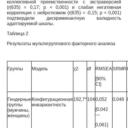
коллективной преемственности с экстраверсией
(r(635) = 0,17; p < 0,001) и слабая негативная
корреляция с нейротизмом (r(635) = -0,15; p < 0,001)
подтвердили дискриминантную валидность
адаптируемой шкалы.
Таблица 2
Результаты мультигруппового факторного анализа
Группы
Модель
χ2
df
RMSEA
SRMR
[90%
CI]
Гендерные
Конфигурационная
192,7*
104
0,052
0,048
группы
инвариантность
[0,042
(мужчины,
—
женщины)
0,061]