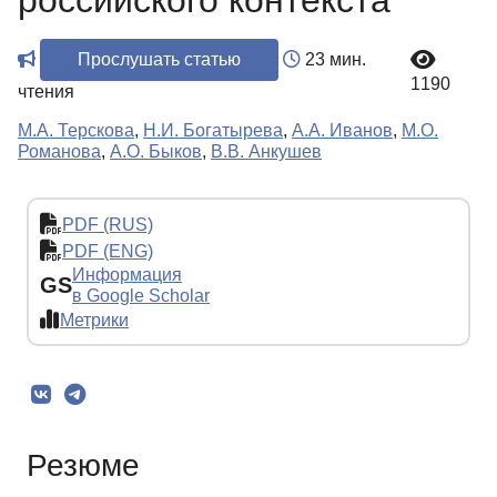
российского контекста
Прослушать статью
23 мин.
1190
чтения
М.А. Терскова
,
Н.И. Богатырева
,
А.А. Иванов
,
М.О.
Романова
,
А.О. Быков
,
В.В. Анкушев
PDF (RUS)
PDF (ENG)
Информация
GS
в Google Scholar
Метрики
Резюме