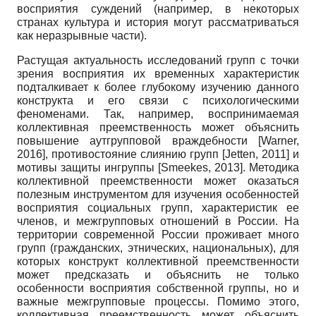
восприятия суждений (например, в некоторых
странах культура и история могут рассматриваться
как неразрывные части).
Растущая актуальность исследований групп с точки
зрения восприятия их временных характеристик
подталкивает к более глубокому изучению данного
конструкта и его связи с психологическими
феноменами. Так, например, воспринимаемая
коллективная преемственность может объяснить
повышение аутгрупповой враждебности
[
Warner,
2016
]
, противостояние слиянию групп
[
Jetten, 2011
]
и
мотивы защиты ингруппы
[
Smeekes, 2013
]
. Методика
коллективной преемственности может оказаться
полезным инструментом для изучения особенностей
восприятия социальных групп, характеристик ее
членов, и межгрупповых отношений в России. На
территории современной России проживает много
групп (гражданских, этнических, национальных), для
которых конструкт коллективной преемственности
может предсказать и объяснить не только
особенности восприятия собственной группы, но и
важные межгрупповые процессы. Помимо этого,
коллективная преемственность может объяснить