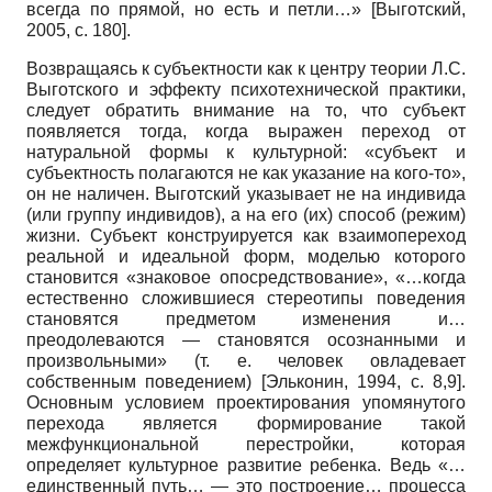
всегда по прямой, но есть и петли…»
[
Выготский,
2005
, с. 180]
.
Возвращаясь к субъектности как к центру теории Л.С.
Выготского и эффекту психотехнической практики,
следует обратить внимание на то, что субъект
появляется тогда, когда выражен переход от
натуральной формы к культурной: «субъект и
субъектность полагаются не как указание на кого-то»,
он не наличен. Выготский указывает не на индивида
(или группу индивидов), а на его (их) способ (режим)
жизни. Субъект конструируется как взаимопереход
реальной и идеальной форм, моделью которого
становится «знаковое опосредствование», «…когда
естественно сложившиеся стереотипы поведения
становятся предметом изменения и…
преодолеваются — становятся осознанными и
произвольными» (т. е. человек овладевает
собственным поведением)
[
Эльконин, 1994
, с. 8,9]
.
Основным условием проектирования упомянутого
перехода является формирование такой
межфункциональной перестройки, которая
определяет культурное развитие ребенка. Ведь «…
единственный путь… — это построение… процесса