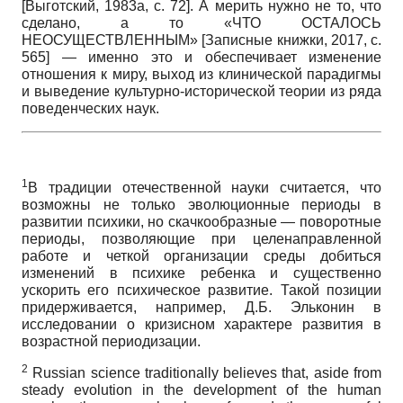
[
Выготский, 1983а
, с. 72]
. А мерить нужно не то, что
сделано, а то «ЧТО ОСТАЛОСЬ
НЕОСУЩЕСТВЛЕННЫМ»
[
Записные книжки, 2017
, c.
565]
— именно это и обеспечивает изменение
отношения к миру, выход из клинической парадигмы
и выведение культурно-исторической теории из ряда
поведенческих наук.
1
В традиции отечественной науки считается, что
возможны не только эволюционные периоды в
развитии психики, но скачкообразные — поворотные
периоды, позволяющие при целенаправленной
работе и четкой организации среды добиться
изменений в психике ребенка и существенно
ускорить его психическое развитие. Такой позиции
придерживается, например, Д.Б. Эльконин в
исследовании о кризисном характере развития в
возрастной периодизации.
2
Russian science traditionally believes that, aside from
steady evolution in the development of the human