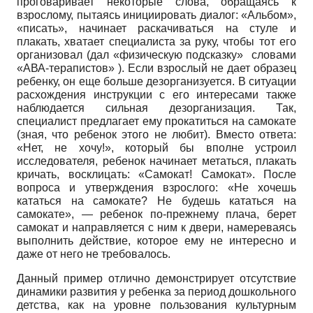
проговаривает некоторые слова, обращаясь к
взрослому, пытаясь инициировать диалог: «Альбом»,
«писать», начинает раскачиваться на стуле и
плакать, хватает специалиста за руку, чтобы тот его
организовал (дал «физическую подсказку» словами
«АВА-терапистов» ). Если взрослый не дает образец
ребенку, он еще больше дезорганизуется. В ситуации
расхождения инструкции с его интересами также
наблюдается сильная дезорганизация. Так,
специалист предлагает ему прокатиться на самокате
(зная, что ребенок этого не любит). Вместо ответа:
«Нет, не хочу!», который бы вполне устроил
исследователя, ребенок начинает метаться, плакать
кричать, восклицать: «Самокат! Самокат». После
вопроса и утверждения взрослого: «Не хочешь
кататься на самокате? Не будешь кататься на
самокате», — ребенок по-прежнему плача, берет
самокат и направляется с ним к двери, намереваясь
выполнить действие, которое ему не интересно и
даже от него не требовалось.
Данный пример отлично демонстрирует отсутствие
динамики развития у ребенка за период дошкольного
детства, как на уровне пользования культурным