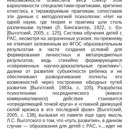
невозможности осмыслить весь спектр этой
вариативности специалистами-практиками, критично
отнестись к тиражируемым практикам, сопоставив
эти данные с методологией психологии: «Нет ни
одной науки, где теория и практика шли столь
различными путями (Л. Бинсвангер, 1922, с. 6)»
[
Выготский, 2005
, с. 125]
. Система обучения детей с
РАС, несмотря на затраченные усилия, по-прежнему
не отвечает заложенным во ФГОС образовательным
результатам в части создания условий для
формирования личностных и метапредметных
результатов, ведь стихийно формирующиеся
1
«современные научно-доказательные практики»
,
далеки от развития субъектности ребенка и не
обеспечивают разворачивание полноты его
возможностей через построение обходных путей
развития
[
Выготский, 1983а
, с. 105]
. Разработка
психотехники посреднического (живого
коммуникативного) действия становится
«определяющей точкой круга» и «главной движущей
силой кризиса в его последней фазе»
[
Выготский,
2005
, с. 138]
, вызывая из памяти еще одну мысль
Л.С. Выготского о том, что «путь развития», в данном
случае — образования для детей с РАС, «…идет не