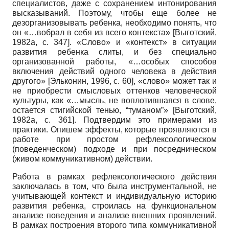
специалистов, даже с сохранением интонирования
высказываний. Поэтому, чтобы еще более не
дезорганизовывать ребенка, необходимо понять, что
он «…вобрал в себя из всего контекста»
[
Выготский,
1982а
, с. 347]
. «Слово» и «контекст» в ситуации
развития ребенка слиты, и без специально
организованной работы, «…особых способов
включения действий одного человека в действия
другого»
[
Эльконин, 1996
, с. 60]
, «слово» может так и
не приобрести смысловых оттенков человеческой
культуры, как «…мысль, не воплотившаяся в слове,
остается стигийской тенью, “туманом”»
[
Выготский,
1982а
, c. 361]
. Подтвердим это примерами из
практики. Опишем эффекты, которые проявляются в
работе при простом рефлексологическом
(поведенческом) подходе и при посредническом
(живом коммуникативном) действии.
Работа в рамках рефлексологического действия
заключалась в том, что была инструментальной, не
учитывающей контекст и индивидуальную историю
развития ребенка, строилась на функциональном
анализе поведения и анализе внешних проявлений.
В рамках построения второго типа коммуникативной