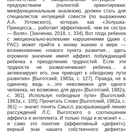
предчувствием (полнотой ориентировки:
межфункциональным анализом), должен стать для
специалистов интуицией совести (по выражению
А.А. Ухтомского), которая, как «Золушка-
Принцесса… работает эффективней, чем ее сестра
— Воля».
[
Зинченко, 2018
, с. 334]
. Вот тогда ребенок
с эмоционально-волевыми нарушениями (даже с
РАС) может прийти к иному знанию о мире —
возникновению «нового пункта развития… здесь
огромное значение имеет аффект, побуждающий
ребенка к преодолению трудностей. Если эти
трудности не размагничивают ребенка… а
активизируют его, они приводят к обходному пути
развития»
[
Выготский, 1983а
, с. 127]
. Правда, не в
одиночку, ведь «…это невозможно для одного
человека, но возможно для двух»
[
Выготский, 1982а
,
с. 361]
. Используя «обходные пути»
[
Выготский,
1983а
, с. 105]
. Прочитать Слово
[
Выготский, 1982а
, с.
361]
— значит понять Смысл, раскрывающий линию
рассуждений Л.С. Выготского о соотношении
аффекта и интеллекта. И только тогда и исчезнет «…
и само это понятие (аффективный «дефект»),
верный знак нашего собственного дефекта»