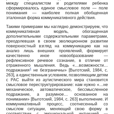
между специалистом и родителями ребенка
сформировалось единое смысловое поле — поле
понимания — наиболее полная обобщенная
эталонная форма коммуникативного действия.
Такими примерами мы наглядно демонстрируем, что
коммуникативная модель, обогащенная
дополнительными содержательными параметрами,
преодолевшая в своем эволюционном развитии
поверхностный взгляд на коммуникацию как на
анализ лишь внешних проявлений, формирует
качественно иное новообразование —
рефлексивное речевое сознание, в отличие от
отраженного мышления. Ведь «…возможности…
4
подражания
не безграничны»
[
Выготский, 1984
, с.
263]
, а единственным условием, позволяющим детям
с РАС выйти из аутистического мира становится
смысловое переструктурирование: нам нужно «…не
механическое, автоматическое, бессмысленное
подражание, а разумное… основанное на
понимании»
[
Выготский, 1984
, c. 263]
выполнение. И
коммуникативный процесс, соотнесенный со
смыслом ситуации, меняющий свою форму в
соответствии с эмоциональной интуицией —