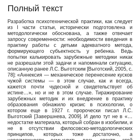
Полный текст
Разработка психотехнической практики, как следует
из I части статьи, исторически подготовлена и
методологически обоснована, а также отвечает
запросу современности: необходимости введения в
практику работы с детьми адекватного метода,
формирующего субъектность у ребенка. Ведь
попытки калькировать зарубежные методики никак
не разрешали этой задачи и напоминали ситуацию,
описанную ранее Л.С. Выготским
[
Выготский, 2005
, с.
78]
: «Аннексия — механическое перенесение кусков
чужой системы — в этом случае, как и всегда,
кажется почти чудесной и свидетельствует об
истине…», но и не в этом случае. Тиражирование
зарубежных методик и их внедрение в практику
образования обнажило кризис в психологии, о
котором еще в 1927 г. пророчески писал Л.С.
Выготский
[
Завершнева, 2009
]
. И дело тут не в «…
недостатке материала, который собран в изобилии, и
не в отсутствии филосовско-методологических
принципов, которых тоже достаточно, а