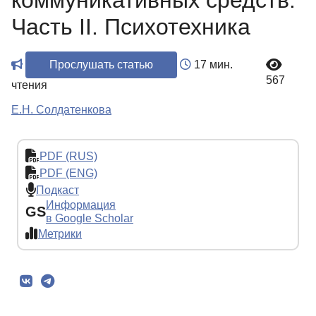
коммуникативных средств.
Часть II. Психотехника
Прослушать статью
17 мин.
567
чтения
Е.Н. Солдатенкова
PDF (RUS)
PDF (ENG)
Подкаст
Информация
GS
в Google Scholar
Метрики