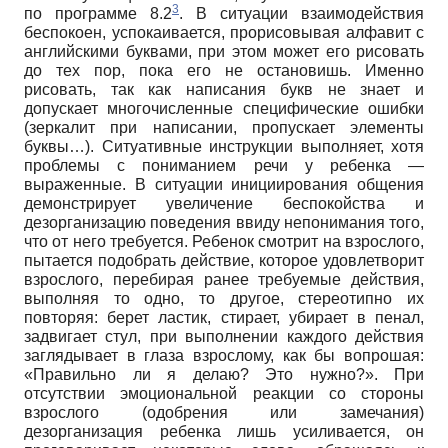
3
по программе 8.2
. В ситуации взаимодействия
беспокоен, успокаивается, прорисовывая алфавит с
английскими буквами, при этом может его рисовать
до тех пор, пока его не остановишь. Именно
рисовать, так как написания букв не знает и
допускает многочисленные специфические ошибки
(зеркалит при написании, пропускает элементы
буквы…). Ситуативные инструкции выполняет, хотя
проблемы с пониманием речи у ребенка —
выраженные. В ситуации инициирования общения
демонстрирует увеличение беспокойства и
дезорганизацию поведения ввиду непонимания того,
что от него требуется. Ребенок смотрит на взрослого,
пытается подобрать действие, которое удовлетворит
взрослого, перебирая ранее требуемые действия,
выполняя то одно, то другое, стереотипно их
повторяя: берет ластик, стирает, убирает в пенал,
задвигает стул, при выполнении каждого действия
заглядывает в глаза взрослому, как бы вопрошая:
«Правильно ли я делаю? Это нужно?». При
отсутствии эмоциональной реакции со стороны
взрослого (одобрения или замечания)
дезорганизация ребенка лишь усиливается, он