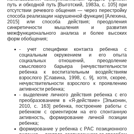
путь и обходной путь
[
Выготский, 1983а
, с. 105]
при
отсутствии речевого общения — через перестройку
способа реализации нарушенной функции)
[
Алехина,
2015
]
или способа действия; преодоления
синкретичности мышления и развития
межфункционального анализа и более высоких
форм обобщения;
- учет специфики контакта ребенка с
социальным окружением и его опыта
социальных отношений, преодоление
смыслового барьера (нечувствительности
ребенка к воспитательным воздействиям
взрослого
[
Славина, 1998
, с. 9]
, хотя, скорее,
нечувствительности взрослого к проявлению
активности ребенка;
- выделение личного действия ребенка с его
преобразованием в «Я-действие»
[
Эльконин,
2010
, с. 163]
ребенка, построение работы с
ребенком с ориентиром на его спонтанную
активность, формирование личной позиции
ребенка;
формирование у ребенка с РАС позиционного