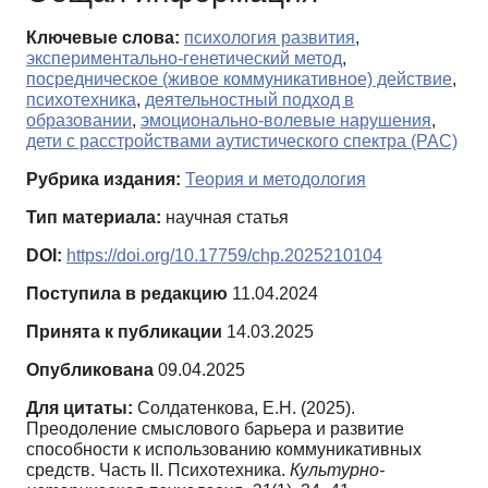
Ключевые слова:
психология развития
,
экспериментально-генетический метод
,
посредническое (живое коммуникативное) действие
,
психотехника
,
деятельностный подход в
образовании
,
эмоционально-волевые нарушения
,
дети с расстройствами аутистического спектра (РАС)
Рубрика издания:
Теория и методология
Тип материала:
научная статья
DOI:
https://doi.org/10.17759/chp.2025210104
Поступила в редакцию
11.04.2024
Принята к публикации
14.03.2025
Опубликована
09.04.2025
Для цитаты:
Солдатенкова, Е.Н. (2025).
Преодоление смыслового барьера и развитие
способности к использованию коммуникативных
средств. Часть II. Психотехника.
Культурно-