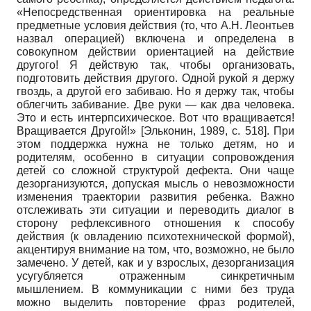
«Непосредственная ориентировка на реальные
предметные условия действия (то, что А.Н. Леонтьев
назвал операцией) включена и определена в
совокупном действии ориентацией на действие
другого! Я действую так, чтобы организовать,
подготовить действия другого. Одной рукой я держу
гвоздь, а другой его забиваю. Но я держу так, чтобы
облегчить забивание. Две руки — как два человека.
Это и есть интерпсихическое. Вот что вращивается!
Вращивается Другой!»
[
Эльконин, 1989
, с. 518]
. При
этом поддержка нужна не только детям, но и
родителям, особенно в ситуации сопровождения
детей со сложной структурой дефекта. Они чаще
дезорганизуются, допуская мысль о невозможности
изменения траектории развития ребенка. Важно
отслеживать эти ситуации и переводить диалог в
сторону рефлексивного отношения к способу
действия (к овладению психотехнической формой),
акцентируя внимание на том, что, возможно, не было
замечено. У детей, как и у взрослых, дезорганизация
усугубляется отраженным синкретичным
мышлением. В коммуникации с ними без труда
можно выделить повторение фраз родителей,