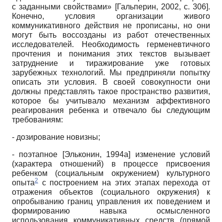
с заданными свойствами»
[
Гальперин, 2002
, с. 306]
.
Конечно, условия организации живого
коммуникативного действия не прописаны, но они
могут быть воссозданы из работ отечественных
исследователей. Необходимость герменевтичного
прочтения и понимания этих текстов вызывает
затруднение и тиражирование уже готовых
зарубежных технологий. Мы предприняли попытку
описать эти условия. В своей совокупности они
должны представлять такое пространство развития,
которое бы учитывало механизм аффективного
реагирования ребенка и отвечало бы следующим
требованиям:
- дозирование новизны;
- поэтапное
[
Эльконин, 1994а
]
изменение условий
(характера отношений) в процессе присвоения
ребенком (социальным окружением) культурного
2
опыта
с построением на этих этапах перехода от
отражения объектов (социального окружения) к
опробыванию границ управления их поведением и
формированию навыка осмысленного
использования коммуникативных средств (прямой