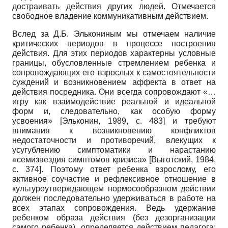
достраивать действия других людей. Отмечается
свободное владение коммуникативным действием.
Вслед за Д.Б. Элькониным мы отмечаем наличие
критических периодов в процессе построения
действия. Для этих периодов характерны условные
границы, обусловленные стремлением ребенка и
сопровождающих его взрослых к самостоятельности
суждений и возникновением аффекта в ответ на
действия посредника. Они всегда сопровождают «…
игру как взаимодействие реальной и идеальной
форм и, следовательно, как особую форму
усвоения»
[
Эльконин, 1989
, с. 483]
и требуют
внимания к возникновению конфликтов
недостаточности и противоречий, влекущих к
усугублению симптоматики и нарастанию
«семизвездия симптомов кризиса»
[
Выготский, 1984
,
с. 374]
. Поэтому ответ ребенка взрослому, его
активное соучастие и рефлексивное отношение в
культуроутверждающем нормосообразном действии
должен последовательно удерживаться в работе на
всех этапах сопровождения. Ведь удержание
ребенком образа действия (без дезорганизации
самого ребенка), определяется действием педагога: