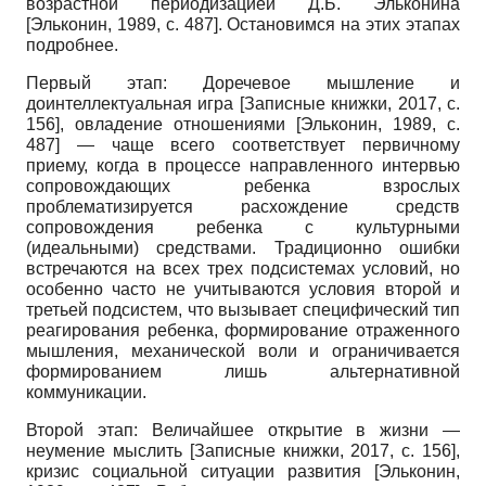
возрастной периодизацией Д.Б. Эльконина
[
Эльконин, 1989
, с. 487]
. Остановимся на этих этапах
подробнее.
Первый этап: Доречевое мышление и
доинтеллектуальная игра
[
Записные книжки, 2017
, с.
156]
, овладение отношениями
[
Эльконин, 1989
, с.
487]
— чаще всего соответствует первичному
приему, когда в процессе направленного интервью
сопровождающих ребенка взрослых
проблематизируется расхождение средств
сопровождения ребенка с культурными
(идеальными) средствами. Традиционно ошибки
встречаются на всех трех подсистемах условий, но
особенно часто не учитываются условия второй и
третьей подсистем, что вызывает специфический тип
реагирования ребенка, формирование отраженного
мышления, механической воли и ограничивается
формированием лишь альтернативной
коммуникации.
Второй этап: Величайшее открытие в жизни —
неумение мыслить
[
Записные книжки, 2017
, с. 156]
,
кризис социальной ситуации развития
[
Эльконин,