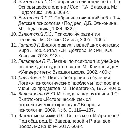
Выготский Л.С.
Собрание сочинений: в 6 т. Т. 5:
Основы дефектологии / Сост. Т.А. Власова. М.:
Педагогика, 1983. 368 с.
Выготский Л.С.
Собрание сочинений: в 6 т. Т. 4:
Детская психология / Под ред. Д.Б. Эльконина.
М.: Педагогика, 1984. 432 с.
Выготский Л.С.
Психология развития
человека. М.: Эксмо: Смысл, 2005. 1136 с.
Галилей Г.
Диалог о двух главнейших системах
мира / Пер. с итал. А.И. Долгова. М.: РИПОЛ
Классик, 2018. 918 с.
Гальперин П.Я.
Лекции по психологии: учебное
пособие для студентов вузов. М.: Книжный дом
«Университет»; Высшая школа, 2002. 400 с.
Давыдов В.В.
Виды обобщения в обучении:
Логико-психологические проблемы построения
учебных предметов. М.: Педагогика, 1972. 404 с.
Завершнева Е.Ю.
Исследование рукописи Л.С.
Выготского «Исторический смысл
психологического кризиса» // Вопросы
психологии. 2009. № 6. С. 119—137.
Записные книжки Л.С. Выготского: Избранное /
Под общ. ред. Е. Завершневой и Р. ван дер
Веера. М.: Канон+, 2017. 608 с.