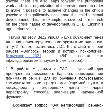
psyche, there are also leaps forward: the purposeful
work and clear organization of the environment in order
to make it possible to achieve changes in the child's
psyche and significantly accelerate the child's mental
development. This, for example, is covered in research
on the crisis nature of development, in D. B. Elkonin's
age periodization.
3
Наука ли это? Ведь любая наука объясняет генез
явления, ориентируется на историзм и методологию,
а тут? Только статистика. Л.С. Выготский в своей
работе «Вопросы теории и истории психологии»
[
Ильенков, 2021
, с. 454]
называл это
«фельдшеризмом в науке» (прим. автора).
4
В работе с детьми с РАС — условий для
преодоления смыслового барьера, формирования
понимания речи и для их обучения пользованию
коммуникативными средствами («прямой путь» и
«обходной» у неговорящих детей — через
перестройку способа реализации нарушенной
функции).
5
Возникает вопрос, КАК неговорящий ребенок