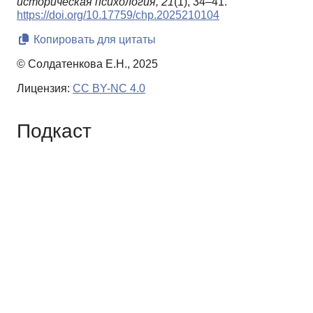
историческая психология,
21
(1), 34–41.
https://doi.org/10.17759/chp.2025210104
Копировать для цитаты
© Солдатенкова Е.Н., 2025
Лицензия:
CC BY-NC 4.0
Подкаст