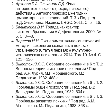
Архипов Б.А. Эльконин Б.Д.
Язык
антропотехнического (посреднического)
действия // Антропопраксис: Ежегодник
гуманитарных исследований. Т. 3. / Под ред.
Б.Д. Эльконина. Ижевск: ERGO, 2011. С. 5—16.
Бельтюков В.И.
Триада как фактор
системообразования // Дефектология. 2000. №
5. С. 3—8.
Вересов Н.Н.
Экспериментально-генетический
метод и психология сознания: в поисках
утраченного (Статья первая) // Культурно-
историческая психология. 2014. Том 10. № 4. С.
121—130.
Выготский Л.С.
Собрание сочинений: в 6 т. Т. 1:
Вопросы теории и истории психологии / Под
ред. А.Р. Лурия, М.Г. Ярошевского. М.:
Педагогика, 1982. 488 с.
Выготский Л.С.
Собрание сочинений: в 6 т. Т. 2:
Проблемы общей психологии / Под ред. В.В.
Давыдова. М.: Педагогика, 1982. 504 с.
Выготский Л.С.
Собрание сочинений: в 6 т. Т. 3:
Проблемы развития психики / Под ред. А.М.
Матюшкина. М.: Педагогика, 1983. 368 с.