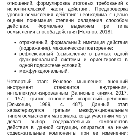
отношений, формулировка итоговых требований к
исполнительской части действия. Предпроверка
уровня осмысления действия: необходима с целью
оценки понимания степени овладения способом
действия. Формально выделяем три типа
осмысления способа действия
[
Нежнов, 2018
]
:
отраженный, формальный: имитация действия
(подражание), механическое повторение;
рефлексивный (осмысление в рамках одной
функциональной системы и ориентировка в
одной подсистеме условий;
межфункциональный.
Четвертый этап: Речевое мышление: внешний
инструмент становится внутренним,
интеллектуализированным
[
Записные книжки, 2017
,
с. 157]
, кризис отношений «взрослый—ребенок»
[
Эльконин, 1989
, с. 487]
. Данный этап
характеризуется третьим межфункциональным
типом осмысления материала, когда участники могут
делать выбор содержательных компонентов
действия в данной ситуации, опираться на иные
содержательные компоненты при ее изменении;