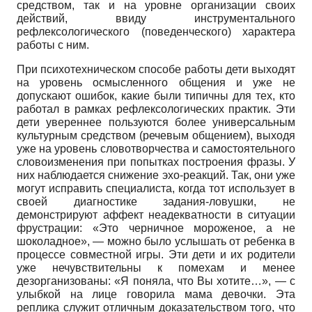
средством, так и на уровне организации своих
действий, ввиду инструментального
рефлексологического (поведенческого) характера
работы с ним.
При психотехническом способе работы дети выходят
на уровень осмысленного общения и уже не
допускают ошибок, какие были типичны для тех, кто
работал в рамках рефлексологических практик. Эти
дети увереннее пользуются более универсальным
культурным средством (речевым общением), выходя
уже на уровень словотворчества и самостоятельного
словоизменения при попытках построения фразы. У
них наблюдается снижение эхо-реакций. Так, они уже
могут исправить специалиста, когда тот использует в
своей диагностике задания-ловушки, не
демонстрируют аффект неадекватности в ситуации
фрустрации: «Это черничное мороженое, а не
шоколадное», — можно было услышать от ребенка в
процессе совместной игры. Эти дети и их родители
уже нечувствительны к помехам и менее
дезорганизованы: «Я поняла, что Вы хотите…», — с
улыбкой на лице говорила мама девочки. Эта
реплика служит отличным доказательством того, что