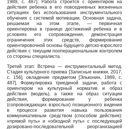
1989
, с. 487]
. Работа строится с ориентиром на
действия ребенка в его повседневных жизненных
ситуациях без использования инструментального
обучения с системой мотивации. Основная задача,
решаемая на этом этапе, — первичная
ориентировка в границе достижений ребенка и в
условиях его сопровождения, демонстрация
ограничения этих средств, формирование
ориентировочной основы будущего детско-взрослого
действия с текущим пооперациональным контролем
со стороны специалиста.
Третий этап: Встреча — инструментальный метод.
Стадия культурного приема
[
Записные книжки, 2017
,
с. 156]
, овладение предметом
[
Эльконин, 1989
, с.
487]
. Формулировка триединой задачи, работа с
ориентиром на культурный норматив и образ
действия (модель), а также на образ ситуации
действия, формирование у ребенка
(сопровождающих взрослых) позиционного видения
в процессе развития навыка пользования
коммуникативным средством (способом действия):
«прямой путь» и «обходной путь» с последующей
дозировано-последовательной реорганизацией