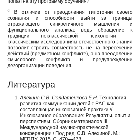
попал на эту программу обучения?
6
В отличие от преодоления гипотонии своего
сознания и способности выйти за границы
отражающего синкретичного мышления и
функционального анализа: ведь обращение к
традиции неклассической психологии —
классическим исследованиям отечественного знания
позволит строить совместность не на пересечении
действий (предметном конфликте), а на преодолении
смыслового конфликта и предупреждении
дезорганизации поведения.
Литература
Алехина С.В. Солдатенкова Е.Н.
Технология
развития коммуникации детей с РАС как
составляющая инклюзивной практики //
Инклюзивное образование: Результаты, опыт и
перспективы: Сборник материалов III
Международной научно-практической
конференции / Под ред. С.В. Алехиной. М.:
МГППУ, 2015. С. 470—478.