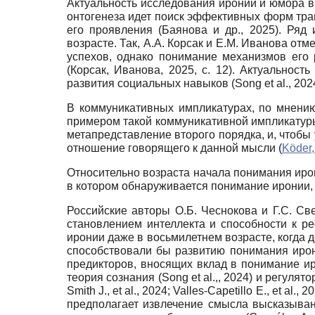
Актуальность исследования иронии и юмора в 
онтогенеза идет поиск эффективных форм тра
его проявления (Баянова и др., 2025). Ряд
возрасте. Так, А.А. Корсак и Е.М. Иванова от
успехов, однако понимание механизмов его 
(Корсак, Иванова, 2025, с. 12). Актуально
развития социальных навыков (Song еt al., 2024
В коммуникативных импликатурах, по мнению П
примером такой коммуникативной импликатуры я
метапредставление второго порядка, и, чтобы
отношение говорящего к данной мысли (
Köder,
Относительно возраста начала понимания иро
в котором обнаруживается понимание иронии, —
Российские авторы О.Б. Чеснокова и Г.С. Св
становлением интеллекта и способности к р
иронии даже в восьмилетнем возрасте, когда д
способствовали бы развитию понимания ирони
предикторов, вносящих вклад в понимание ир
теория сознания (Song еt al.,, 2024) и регулят
Smith J., et al., 2024; Valles-Capetillo E., et
предполагает извлечение смысла высказывани