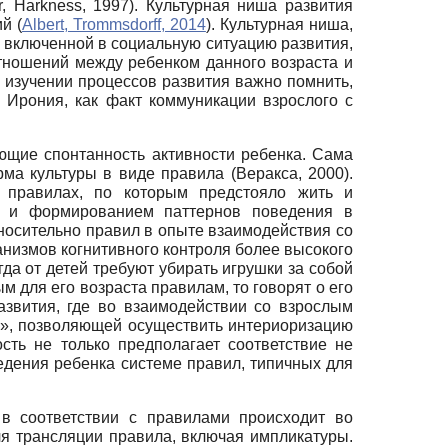
, Harkness, 1997). Культурная ниша развития
й (
Albert, Trommsdorff, 2014
). Культурная ниша,
е включенной в социальную ситуацию развития,
отношений между ребенком данного возраста и
ри изучении процессов развития важно помнить,
 Ирония, как факт коммуникации взрослого с
ющие спонтанность активности ребенка. Сама
ма культуры в виде правила (Веракса, 2000).
 правилах, по которым предстояло жить и
рм и формированием паттернов поведения в
носительно правил в опыте взаимодействия со
анизмов когнитивного контроля более высокого
да от детей требуют убирать игрушки за собой
 для его возраста правилам, то говорят о его
развития, где во взаимодействии со взрослым
ю», позволяющей осуществить интериоризацию
сть не только предполагает соответствие не
едения ребенка системе правил, типичных для
 в соответствии с правилами происходит во
ля трансляции правила, включая импликатуры.