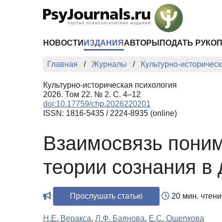
Перейти к основному содержанию
НОВОСТИ
ИЗДАНИЯ
АВТОРЫ
ПОДАТЬ РУКО
Главная
Журналы
Культурно-историческ
Культурно-историческая психология
2026. Том 22. № 2. С. 4–12
doi:10.17759/chp.2026220201
ISSN: 1816-5435 / 2224-8935 (online)
Взаимосвязь поним
теории сознания в
Прослушать статью
20 мин. чтени
Н.Е. Веракса
,
Л.Ф. Баянова
,
Е.С. Ощепкова