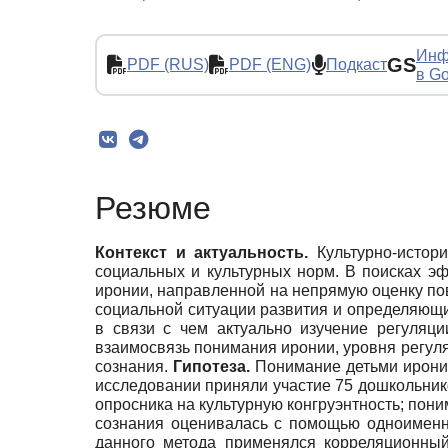
Инф
GS
PDF (RUS)
PDF (ENG)
Подкаст
в Go
Резюме
Контекст и актуальность.
Культурно-истор
социальных и культурных норм. В поисках э
иронии, направленной на непрямую оценку по
социальной ситуации развития и определяющи
в связи с чем актуально изучение регуляци
взаимосвязь понимания иронии, уровня регуля
сознания.
Гипотеза.
Понимание детьми иронии 
исследовании приняли участие 75 дошкольников
опросника на культурную конгруэнтность; по
сознания оценивалась с помощью одноименно
данного метода применялся корреляционны