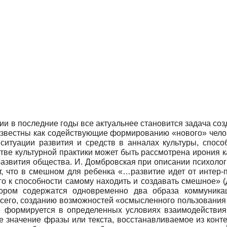
гии в последние годы все актуальнее становится задача со
 известны как содействующие формированию «нового» челов
 ситуации развития и средств в анналах культуры, спос
тве культурной практики может быть рассмотрена ирония к
развития общества. И. Домбровская при описании психоло
т, что в смешном для ребенка «…развитие идет от интер-п
 к способности самому находить и создавать смешное» (Д
отором содержатся одновременно два образа коммуник
всего, созданию возможностей «осмысленного пользования
зе формируется в определенных условиях взаимодействия 
 значение фразы или текста, восстанавливаемое из конте