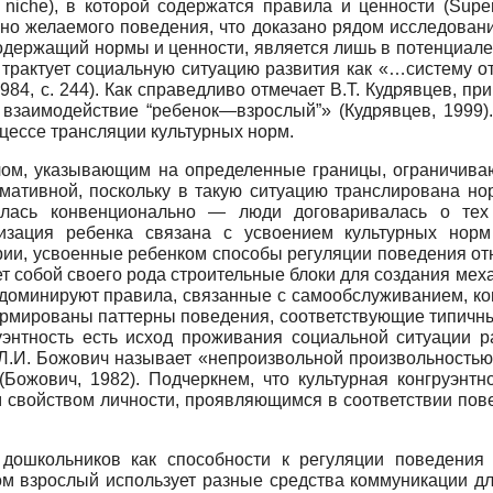
 niche), в которой содержатся правила и ценности (Super
о желаемого поведения, что доказано рядом исследовани
 содержащий нормы и ценности, является лишь в потенциал
я трактует социальную ситуацию развития как «…систему 
84, с. 244). Как справедливо отмечает В.Т. Кудрявцев, п
 взаимодействие “ребенок—взрослый”» (Кудрявцев, 1999).
цессе трансляции культурных норм.
лом, указывающим на определенные границы, ограничива
ативной, поскольку в такую ситуацию транслирована нор
лась конвенционально — люди договаривалась о тех
ализация ребенка связана с усвоением культурных но
урии, усвоенные ребенком способы регуляции поведения от
 собой своего рода строительные блоки для создания мех
 доминируют правила, связанные с самообслуживанием, ког
ормированы паттерны поведения, соответствующие типичным
руэнтность есть исход проживания социальной ситуации 
 Л.И. Божович называет «непроизвольной произвольность
Божович, 1982). Подчеркнем, что культурная конгруэнтно
м свойством личности, проявляющимся в соответствии пов
 дошкольников как способности к регуляции поведения
ом взрослый использует разные средства коммуникации д