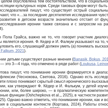
целом обусловлена тем обстоятельством, что в социально
нсляции культурных норм. Среди таковых форм могут быть
 исследователей пишут, что существует острый социаль
мечают, что «…за последние десятилетия исследования чув
развития в детском возрасте значительно отстает от фу
сть исследования иронии также связана и с запросом на 
).
ола Грайса, важно не то, что говорит участник диалога, 
вляется ирония. Ф. Кедер и И. Фалкум указывают на то, ч
 уловить его, слушающий̆ должен уметь (а) понимать выска
 Falkum, 2021
).
нии детьми существуют разные мнения (
Banasik, Bokus, 20
 это 3—4 года, что отмечено в ряде работ (
Loukusa, Leino
етова пишут, что понимание иронии формируется в диапаз
ефлексии (Чеснокова, Светова, 2016). Однако есть иссл
ети плохо понимают скрытый смысл иронического высказыван
и, как утверждают Ф. Кёдер и И. Фалькум, у детей изуче
онии, или, более широко, — в прагматическую компетентн
орные функции (Oshchepkova еt al.,, 2025), в частности разв
 al., 2025). Однако важно отметить, что понимание иронии, как
я в социальном контексте (Кортава, 2024). Работы относ