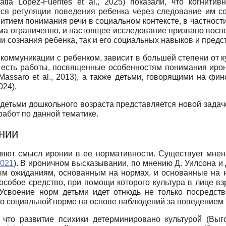
ratia López-Fuentes et al., 2025) показали, что когнит
ется регуляции поведения ребенка через следование им с
витием понимания речи в социальном контексте, в частност
а ограниченно, и настоящее исследование призвано воспо
и сознания ребенка, так и его социальных навыков и предс
с коммуникации с ребенком, зависит в большей степени от 
 есть работы, посвященные особенностям понимания ирон
saro et al., 2013), а также детьми, говорящими на финск
024).
етьми дошкольного возраста представляется новой задачей
работ по данной тематике.
нии
яют смысл иронии в ее нормативности. Существует мнени
2021
). В ироничном высказывании, по мнению Д. Уилсона и 
орым ожиданиям, основанным на нормах, и основанные на
о особое средство, при помощи которого культура в лице в
Усвоение норм детьми идет отнюдь не только посредств
о социальной̆ норме на основе наблюдений за поведением 
 что развитие психики детерминировано культурой (Выго