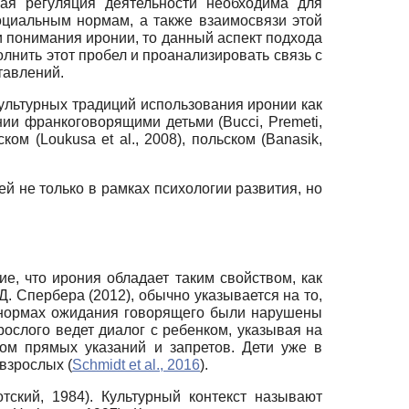
ивная регуляция деятельности необходима для
оциальным нормам, а также взаимосвязи этой
и понимания иронии, то данный аспект подхода
лнить этот пробел и проанализировать связь с
тавлений.
культурных традиций использования иронии как
ии франкоговорящими детьми (Bucci, Premeti,
ом (Loukusa et al., 2008), польском (Banasik,
 не только в рамках психологии развития, но
е, что ирония обладает таким свойством, как
Д. Спербера (2012), обычно указывается на то,
 нормах ожидания говорящего были нарушены
зрослого ведет диалог с ребенком, указывая на
ом прямых указаний и запретов. Дети уже в
взрослых (
Schmidt et al., 2016
).
тский, 1984). Культурный контекст называют