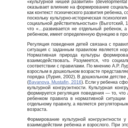
«культурной нишей развития» (developmental
оказывает влияние на формирование социальн
как контекст психического развития ребенка,
поскольку культурно-историческая психологи
социальной действительностью» (Выготский, 19
что «…развивается не отдельный ребенок, а
ребенком, имеет определенную функцию в про
Регуляция поведения детей связана с прави
ситуация с заданным правилом является норм
Нормативная природа культуры формирова
взаимодействовать. Разумеется, что соци
соответствии с правилами. По мнению А.Р. Л
взрослым в дошкольном возрасте представляет
порядка (Лурия, 2002). В дошкольном детстве
(
Bayanova, Mustafin, 2016
). Если у ребенка сф
культурной конгруэнтности. Культурная конг
формируется регуляция поведения — то, что
ребенком правила в нормативной ситуации (
отдельному правилу, а является регуляторны
возраста.
Формирование культурной конгруэнтности у
взаимодействии ребенка и взрослого. При эт