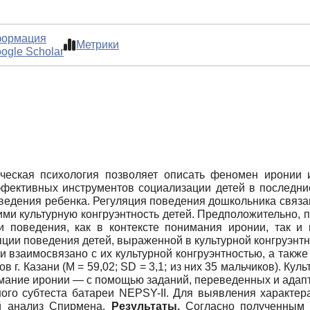
ормация
Метрики
ogle Scholar
ическая психология позволяет описать феномен иронии 
ффективных инструментов социализации детей в последн
ведения ребенка. Регуляция поведения дошкольника связ
ми культурную конгруэнтность детей. Предположительно, п
и поведения, как в контексте понимания иронии, так и
ции поведения детей, выраженной в культурной конгруэнтно
взаимосвязано с их культурной конгруэнтностью, а также
 г. Казани (M = 59,02; SD = 3,1; из них 35 мальчиков). Ку
нимание иронии — с помощью заданий, переведенных и адап
го субтеста батареи NEPSY-II. Для выявления характер
й анализ Спирмена.
Результаты.
Согласно полученным 