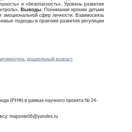
ушность» и «безопасность». Уровень развития
онтроль».
Выводы.
Понимание иронии детьми
и эмоциональной сфер личности. Взаимосвязь
 новые подходы в практике развития регуляции
мпликатура
,
дошкольный возраст
да (РНФ) в рамках научного проекта № 24-
есу: maposte06@yandex.ru