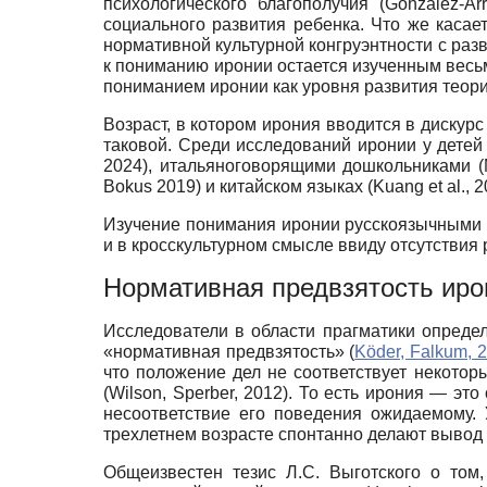
психологического благополучия (González-Ar
социального развития ребенка. Что же каса
нормативной культурной конгруэнтности с раз
к пониманию иронии остается изученным весьм
пониманием иронии как уровня развития теори
Возраст, в котором ирония вводится в дискур
таковой. Среди исследований иронии у детей
2024), итальяноговорящими дошкольниками (Mas
Bokus 2019) и китайском языках (Kuang еt al., 2
Изучение понимания иронии русскоязычными д
и в кросскультурном смысле ввиду отсутствия 
Нормативная предвзятость иро
Исследователи в области прагматики определ
«нормативная предвзятость» (
Köder, Falkum, 
что положение дел не соответствует некот
(Wilson, Sperber, 2012). То есть ирония — эт
несоответствие его поведения ожидаемому. 
трехлетнем возрасте спонтанно делают вывод 
Общеизвестен тезис Л.С. Выготского о том,