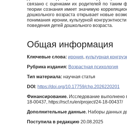
связано с оценками их родителей по таким ф
теории сознания имеет значимую корреляцион
дошкольного возраста открывает новые возм
понимания иронии, культурной конгруэнтности
поведения детей дошкольного возраста.
Общая информация
Ключевые слова:
ирония
,
культурная конгруэ
Рубрика издания:
Возрастная психология
Тип материала:
научная статья
DOI:
https://doi.org/10.17759/chp.2026220201
Финансирование.
Исследование выполнено пр
18-00437, https://rscf.ru/en/project/24-18-00437/
Дополнительные данные.
Наборы данных дос
Поступила в редакцию
20.08.2025