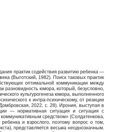
здания практик содействия развитию ребенка —
ека (Выготский, 1982). Поиск таковых практик
обствующих оптимальной коммуникации между
ак разновидность юмора, который, безусловно,
гического культурогенеза юмора, выполненного
сихического к интра-психическому, от реакции
омбровская, 2022, с. 28). Ирония, выступая в
ации — нормативная ситуация и ситуация с
 коммуникативным средством» (Солдатенкова,
ребенка и взрослого, поэтому вопрос о том,
кста), представляется весьма неоднозначным.