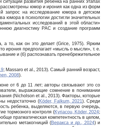
й ситуации развития ребенка на ранних этапах
 рассмотрены юмор и ирония как одна из форм
ный запрос на исследование юмора в детском
ства юмора в психологии достигли значительных
ндаментальных исследований в этой области»
раннюю диагностику РАС и создание программ
а то, как он это делает (Grice, 1975). Ярким
то ирония предполагает «мысль о мысли», т. е.
зывание и (б) распознавать пренебрежительное
19
; Massaro et al., 2013). Самый ранний возраст,
nen, 2008
).
оне от 6 до 11 лет; авторы связывают это со
едователи, выражающие сомнение в понимании
ия (Nicholson et al., 2013). Факторы, которые
ны недостаточно (
Köder, Falkum, 2021
). Среди
ость ребенка, выделяются, в первую очередь,
итие тормозного контроля (
Kyriacou, Köder, 2024
;
 и вообще прагматическая компетентность в целом,
ительно метакогниций (
Веракса и др., 2024
) и