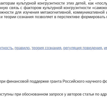
акторам культурной конгруэнтности этих детей, как «посл
ную связь с фактором культурной конгруэнтности «самок
ожности для изучения метакогнитивной, коммуникативной 
 и теории сознания позволяет в перспективе формировать
нтность
,
правило
,
теория сознания
,
регуляция поведения
,
и
и финансовой поддержке гранта Российского научного фон
тупны при обоснованном запросе у авторов статьи по адр