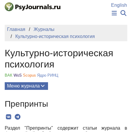
Перейти к основному содержанию
English
НОВОСТИ
Главная
Журналы
ИЗДАНИЯ
Культурно-историческая психология
АВТОРЫ
ПОДАТЬ РУКОПИСЬ
Культурно-историческая
БАЗА ЗНАНИЙ
КЛЮЧЕВЫЕ СЛОВА
психология
Регистрация
Вход
ВАК
WoS
Scopus
Ядро РИНЦ
Меню журнала
Выпуски
Препринты
О Журнале
Миссия
Раздел "Препринты" содержит статьи журнала в
Редколлегия