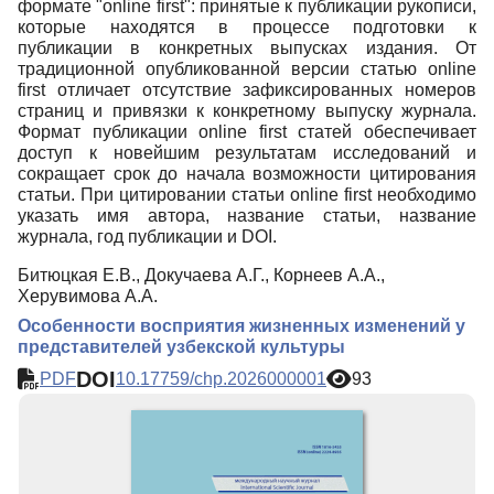
формате "оnline first": принятые к публикации рукописи,
которые находятся в процессе подготовки к
Редакционная политика
публикации в конкретных выпусках издания. От
Индексирование
традиционной опубликованной версии статью online
first отличает отсутствие зафиксированных номеров
Для авторов
страниц и привязки к конкретному выпуску журнала.
Формат публикации online first статей обеспечивает
Рубрики
доступ к новейшим результатам исследований и
сокращает срок до начала возможности цитирования
Препринты
статьи. При цитировании статьи online first необходимо
указать имя автора, название статьи, название
Подписка
журнала, год публикации и DOI.
Контакты
Битюцкая Е.В., Докучаева А.Г., Корнеев А.А.,
Херувимова А.А.
Особенности восприятия жизненных изменений у
представителей узбекской культуры
DOI
PDF
10.17759/chp.2026000001
93