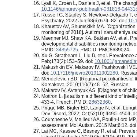
Lyall K, Croen L, Daniels J, et al. The cha
10.1146/annurev-publhealth-031816-04431
Russell G, Stapley S, Newlove-Delgado T, et
Psychiatry. 2022 Jun;63(6):674–82. doi:
10.
Khaustov AV, Shumskikh MA. [Organization of
monitoring of 2018]. Autizm i narusheniya ra
Maenner MJ, Shaw KA, Bakian AV, et al. Pre
developmental disabilities monitoring netw
PMID:
34855725
. PMCID: PMC8639024.
Xu G, Strathearn L, Liu B, et al. Prevalence
Feb;173(2):153–59. doi:
10.1001/jamapediat
Makushkin EV, Makarov IV, Pashkovskii VE. [P
doi:
10.17116/jnevro201911902180
. Russia
Mendelevich BD. [Regional peculiarities of th
Korsakova. 2010;110(7):48–52. Russian.
Makarov IV, Avtenyuk AS. [Diagnosis of child
Mottron L. [Is autism a different kind of in
433-4. French. PMID:
28632360
.
Prigge MB, Bigler ED, Lange N, et al. Longitu
Dev Disord. 2022; Oct;52(10):4490–4504. d
Courchesne V, Meilleur AA, Poulin-Lord MP, et
assessment. Mol Autism. 2015 Mar;6:12. doi
Lai MC, Kassee C, Besney R, et al. Prevalen
Lancet Psychiatry. 2019 Oct;6(10): 819–29. 