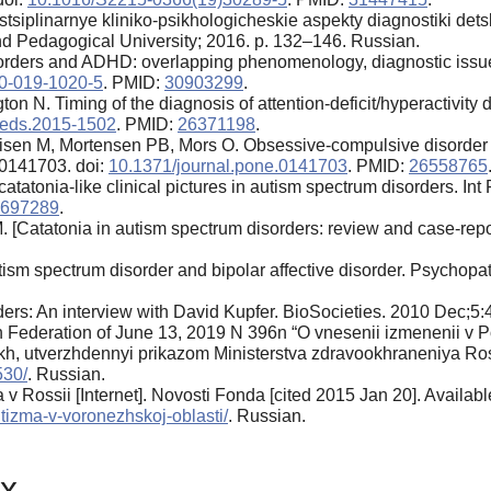
tsiplinarnye kliniko-psikhologicheskie aspekty diagnostiki detsk
 Pedagogical University; 2016. р. 132–146. Russian.
rders and ADHD: overlapping phenomenology, diagnostic issues
0-019-1020-5
. PMID:
30903299
.
on N. Timing of the diagnosis of attention-deficit/hyperactivity 
peds.2015-1502
. PMID:
26371198
.
sen M, Mortensen PB, Mors O. Obsessive-compulsive disorder a
e0141703. doi:
10.1371/journal.pone.0141703
. PMID:
26558765
tatonia-like clinical pictures in autism spectrum disorders. In
697289
.
[Catatonia in autism spectrum disorders: review and case-repor
sm spectrum disorder and bipolar affective disorder. Psychopa
ders: An interview with David Kupfer. BioSocieties. 2010 Dec;5:
ian Federation of June 13, 2019 N 396n “O vnesenii izmenenii v 
h, utverzhdennyi prikazom Ministerstva zdravookhraneniya Ross
530/
. Russian.
 Rossii [Internet]. Novosti Fonda [cited 2015 Jan 20]. Availabl
tizma-v-voronezhskoj-oblasti/
. Russian.
х