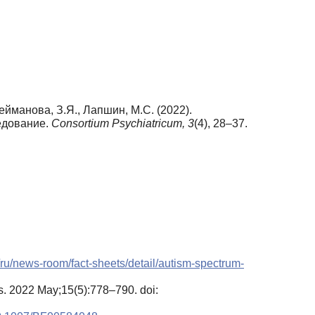
ейманова, З.Я., Лапшин, М.С. (2022).
едование.
Consortium Psychiatricum,
3
(4), 28–37.
/ru/news-room/fact-sheets/detail/autism-spectrum-
es. 2022 May;15(5):778–790. doi: