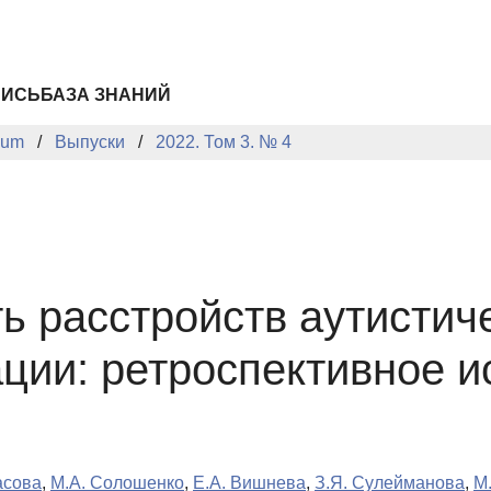
ПИСЬ
БАЗА ЗНАНИЙ
cum
Выпуски
2022. Том 3. № 4
 расстройств аутистиче
ции: ретроспективное 
асова
,
М.А. Солошенко
,
Е.А. Вишнева
,
З.Я. Сулейманова
,
М