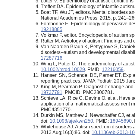
Lotter V. Epidemiology of autistic condition
Treffert DA. Epidemiology of infantile auti
Boat TF, Wu JT, editors. Mental disorders a
National Academies Press; 2015. р. 241–26
Fombonne E. Epidemiology of pervasive dev
19218885
.
Volkmar F, editor. Encyclopedia of autism s
Rutter M. Aetiology of autism: Findings and 
Van Naarden Braun K, Pettygrove S, Daniels J
disorders--autism and developmental disabi
17287716
.
Wing L, Potter D. The epidemiology of autis
10.1002/mrdd.10029
. PMID:
12216059
.
Hansen SN, Schendel DE, Parner ET. Explaini
reporting practices. JAMA Pediatr. 2015 Jan
King M, Bearman P. Diagnostic change and t
19737791
. PMCID: PMC2800781.
Schieve LA, Rice C, Devine O, et al. Have s
application of a mathematical assessment m
PMC4351770.
Durkin MS, Matthew J, Newschaffer CJ, et a
doi:
10.1093/aje/kwn250
. PMID:
18945690
.
Whitehouse AJ. Autism spectrum disorders ar
2013 Aug;16(3):86. doi:
10.1136/eb-2013-1