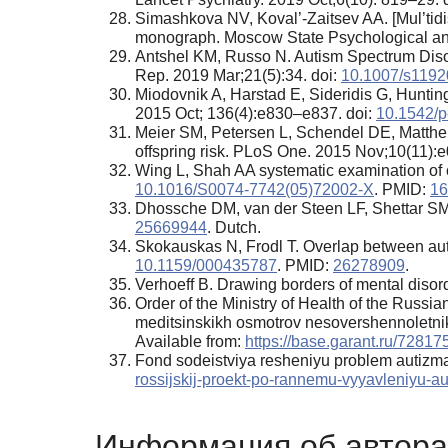
Simashkova NV, Koval’-Zaitsev AA. [Mul’tidis
monograph. Moscow State Psychological and
Antshel KM, Russo N. Autism Spectrum Diso
Rep. 2019 Mar;21(5):34. doi:
10.1007/s1192
Miodovnik A, Harstad E, Sideridis G, Huntingt
2015 Oct; 136(4):e830–e837. doi:
10.1542/
Meier SM, Petersen L, Schendel DE, Matthei
offspring risk. PLoS One. 2015 Nov;10(11):
Wing L, Shah AA systematic examination of ca
10.1016/S0074-7742(05)72002-X
. PMID:
16
Dhossche DM, van der Steen LF, Shettar SM. 
25669944
. Dutch.
Skokauskas N, Frodl T. Overlap between auti
10.1159/000435787
. PMID:
26278909
.
Verhoeff B. Drawing borders of mental disor
Order of the Ministry of Health of the Russ
meditsinskikh osmotrov nesovershennoletnik
Available from:
https://base.garant.ru/72817
Fond sodeistviya resheniyu problem autizma v
rossijskij-proekt-po-rannemu-vyyavleniyu-au
Информация об автора