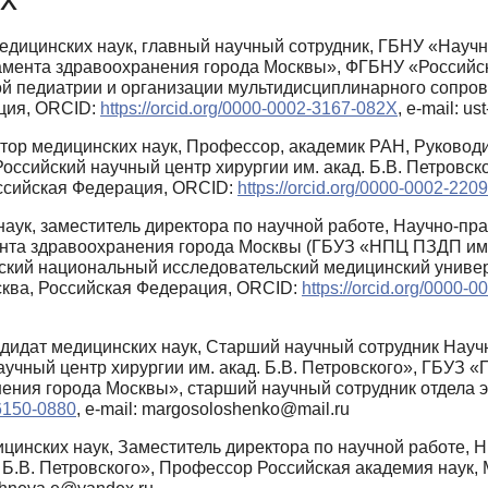
едицинских наук, главный научный сотрудник, ГБНУ «Научн
тамента здравоохранения города Москвы», ФГБНУ «Российски
й педиатрии и организации мультидисциплинарного сопрово
ция, ORCID:
https://orcid.org/0000-0002-3167-082X
, e-mail: u
тор медицинских наук, Профессор, академик РАН, Руководи
оссийский научный центр хирургии им. акад. Б.В. Петровс
ссийская Федерация, ORCID:
https://orcid.org/0000-0002-220
аук, заместитель директора по научной работе, Научно-пра
ента здравоохранения города Москвы (ГБУЗ «НПЦ ПЗДП им
йский национальный исследовательский медицинский униве
ква, Российская Федерация, ORCID:
https://orcid.org/0000-
дидат медицинских наук, Старший научный сотрудник Научн
учный центр хирургии им. акад. Б.В. Петровского», ГБУЗ 
ения города Москвы», старший научный сотрудник отдела 
-6150-0880
, e-mail: margosoloshenko@mail.ru
цинских наук, Заместитель директора по научной работе, 
. Б.В. Петровского», Профессор Российская академия наук,