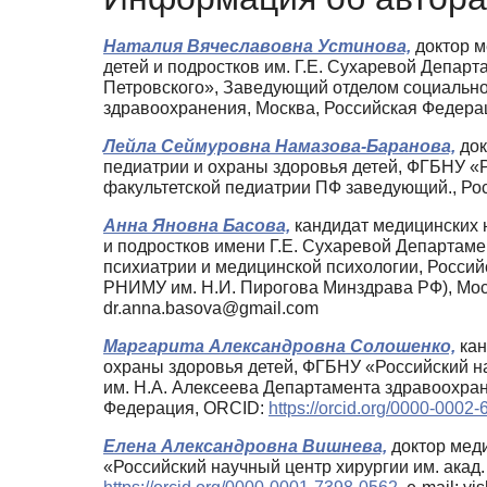
Наталия Вячеславовна Устинова,
доктор м
детей и подростков им. Г.Е. Сухаревой Депар
Петровского», Заведующий отделом социально
здравоохранения, Москва, Российская Федера
Лейла Сеймуровна Намазова-Баранова,
док
педиатрии и охраны здоровья детей, ФГБНУ «Р
факультетской педиатрии ПФ заведующий., Ро
Анна Яновна Басова,
кандидат медицинских н
и подростков имени Г.Е. Сухаревой Департам
психиатрии и медицинской психологии, Росси
РНИМУ им. Н.И. Пирогова Минздрава РФ), Мос
dr.anna.basova@gmail.com
Маргарита Александровна Солошенко,
кан
охраны здоровья детей, ФГБНУ «Российский на
им. Н.А. Алексеева Департамента здравоохран
Федерация, ORCID:
https://orcid.org/0000-0002
Елена Александровна Вишнева,
доктор меди
«Российский научный центр хирургии им. акад