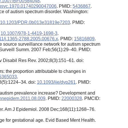
0.1007/BF00584048
.
hpsyc.1970.01740290047006
. PMID:
5436867
.
nce of autism spectrum disorder. Washington:
10.1203/PDR.0b013e31819e7203
. PMID:
:
10.1007/978-1-4419-1698-3
.
11/j.1365-2788.2005.00676.x
. PMID:
15816809
.
le source surveillance network for autism spectrum
R Surveill Summ. 2007 Feb;56(1):29–40. PMID:
ev Disabil Res Rev. 2002;8(3):151–61. doi:
 the proportion attributable to changes in
5365033
.
8(5):1224–34. doi:
10.1093/ije/dyp261
. PMID:
ent autism prevalence increase? Development and
annepidem.2011.08.009
. PMID:
22000328
. PMCID:
der. Am J Epidemiol. 2008 Dec;168(11):1268–76.
ge for gestational age. Evid Based Ment Health.