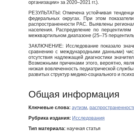
организации» за 2020–2021 гг.).
РЕЗУЛЬТАТЫ: Отмечена устойчивая тенденция
федеральных округах. При этом показател
распространенности РАС. Выявлены региональ
населения. Распределение по перцентилям 
межквартильном диапазоне (25–75 перцентиль)
ЗАКЛЮЧЕНИЕ: Исследование показало значит
сравнению с международными данными) числ
отсутствия надлежащей диагностики значител
Возможными причинами этого, вероятно, явля
низкая вовлеченность педиатрической службы 
развитых структур медико-социального и псих
Общая информация
Ключевые слова:
аутизм
,
распространенност
Рубрика издания:
Исследования
Тип материала:
научная статья