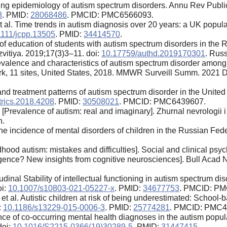
nging epidemiology of autism spectrum disorders. Annu Rev Publi
8
. PMID:
28068486
. PMCID: PMC6566093.
 al. Time trends in autism diagnosis over 20 years: a UK popula
1111/jcpp.13505
. PMID:
34414570
.
 education of students with autism spectrum disorders in the Ru
zvitiya. 2019;17(3)3–11. doi:
10.17759/authd.2019170301
. Russ
valence and characteristics of autism spectrum disorder among
ork, 11 sites, United States, 2018. MMWR Surveill Summ. 2021 D
 and treatment patterns of autism spectrum disorder in the Unite
rics.2018.4208
. PMID:
30508021
. PMCID: PMC6439607.
revalence of autism: real and imaginary]. Zhurnal nevrologii i 
n.
e incidence of mental disorders of children in the Russian Federa
hood autism: mistakes and difficulties]. Social and clinical psy
telligence? New insights from cognitive neurosciences]. Bull Aca
dinal Stability of intellectual functioning in autism spectrum d
oi:
10.1007/s10803-021-05227-x
. PMID:
34677753
. PMCID: P
 al. Autistic children at risk of being underestimated: School-b
:
10.1186/s13229-015-0006-3
. PMID:
25774281
. PMCID: PMC4
ce of co-occurring mental health diagnoses in the autism popul
doi:
10.1016/S2215-0366(19)30289-5
. PMID:
31447415
.