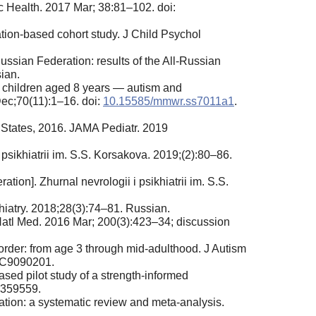
c Health. 2017 Mar; 38:81–102. doi:
tion-based cohort study. J Child Psychol
ssian Federation: results of the All-Russian
ian.
 children aged 8 years — autism and
ec;70(11):1–16. doi:
10.15585/mmwr.ss7011a1
.
d States, 2016. JAMA Pediatr. 2019
psikhiatrii im. S.S. Korsakova. 2019;(2):80–86.
tion]. Zhurnal nevrologii i psikhiatrii im. S.S.
chiatry. 2018;28(3):74–81. Russian.
d Natl Med. 2016 Mar; 200(3):423–34; discussion
isorder: from age 3 through mid-adulthood. J Autism
MC9090201.
ased pilot study of a strength-informed
359559.
ation: a systematic review and meta-analysis.