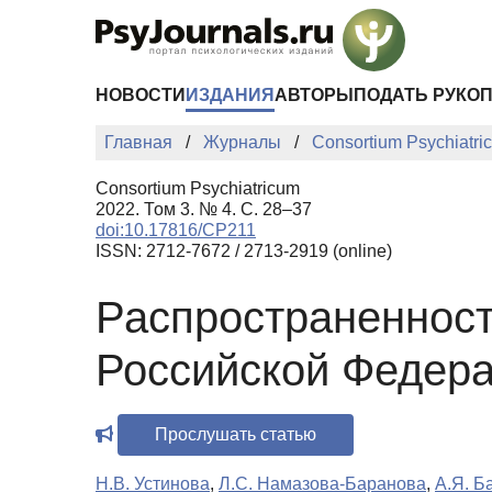
Перейти к основному содержанию
НОВОСТИ
ИЗДАНИЯ
АВТОРЫ
ПОДАТЬ РУКО
Главная
Журналы
Consortium Psychiatri
Consortium Psychiatricum
2022. Том 3. № 4. С. 28–37
doi:10.17816/CP211
ISSN: 2712-7672 / 2713-2919 (online)
Распространенность
Российской Федера
Прослушать статью
Н.В. Устинова
,
Л.С. Намазова-Баранова
,
А.Я. Б