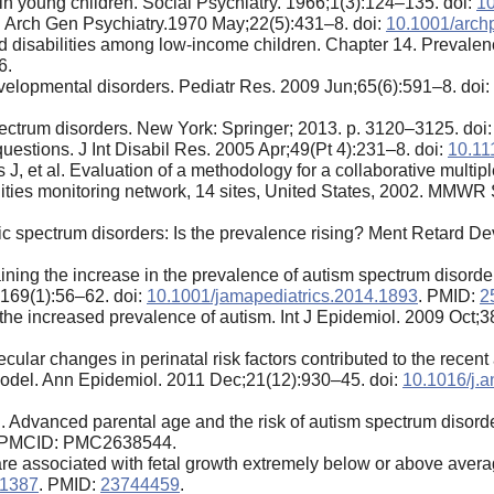
s in young children. Social Psychiatry. 1966;1(3):124–135. doi:
1
sm. Arch Gen Psychiatry.1970 May;22(5):431–8. doi:
10.1001/arc
nd disabilities among low-income children. Chapter 14. Prevale
6.
elopmental disorders. Pediatr Res. 2009 Jun;65(6):591–8. doi:
pectrum disorders. New York: Springer; 2013. р. 3120–3125. doi
questions. J Int Disabil Res. 2005 Apr;49(Pt 4):231–8. doi:
10.11
, et al. Evaluation of a methodology for a collaborative multip
lities monitoring network, 14 sites, United States, 2002. MMW
tic spectrum disorders: Is the prevalence rising? Ment Retard D
ng the increase in the prevalence of autism spectrum disorders:
;169(1):56–62. doi:
10.1001/jamapediatrics.2014.1893
. PMID:
2
he increased prevalence of autism. Int J Epidemiol. 2009 Oct;3
ecular changes in perinatal risk factors contributed to the rec
odel. Ann Epidemiol. 2011 Dec;21(12):930–45. doi:
10.1016/j.
l. Advanced parental age and the risk of autism spectrum disor
 PMCID: PMC2638544.
e associated with fetal growth extremely below or above avera
01387
. PMID:
23744459
.