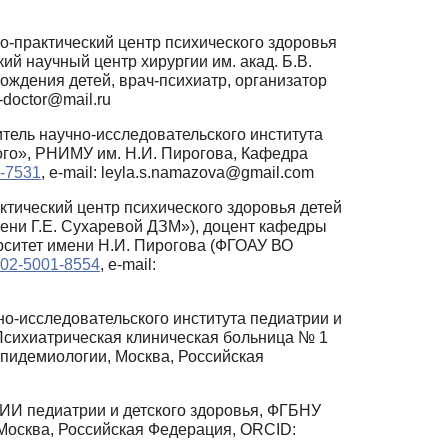
о-практический центр психического здоровья
й научный центр хирургии им. акад. Б.В.
ждения детей, врач-психиатр, организатор
st-doctor@mail.ru
тель научно-исследовательского института
кого», РНИМУ им. Н.И. Пирогова, Кафедра
9-7531
, e-mail: leyla.s.namazova@gmail.com
ктический центр психического здоровья детей
ени Г.Е. Сухаревой ДЗМ»), доцент кафедры
рситет имени Н.И. Пирогова (ФГОАУ ВО
0002-5001-8554
, e-mail:
о-исследовательского института педиатрии и
«Психиатрическая клиническая больница № 1
эпидемиологии, Москва, Российская
НИИ педиатрии и детского здоровья, ФГБНУ
 Москва, Российская Федерация, ORCID: