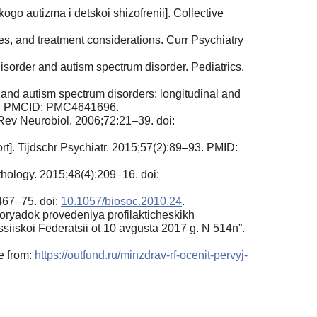
ogo autizma i detskoi shizofrenii]. Collective
, and treatment considerations. Curr Psychiatry
disorder and autism spectrum disorder. Pediatrics.
nd autism spectrum disorders: longitudinal and
. PMCID: PMC4641696.
t Rev Neurobiol. 2006;72:21–39. doi:
t]. Tijdschr Psychiatr. 2015;57(2):89–93. PMID:
thology. 2015;48(4):209–16. doi:
467–75. doi:
10.1057/biosoc.2010.24
.
Poryadok provedeniya profilakticheskikh
iiskoi Federatsii ot 10 avgusta 2017 g. N 514n”.
e from:
https://outfund.ru/minzdrav-rf-ocenit-pervyj-