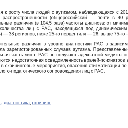
 к росту числа людей с аутизмом, наблюдающаяся с 201
и распространенности (общероссийский — почти в 40 
ные различия (в 104.5 раза) частоты диагноза: от минима
количества лиц с РАС, находящихся под динамическим
 — 38 регионов, ниже 25-го перцентиля — 26, выше 75-го 
ельные различия в уровне диагностики РАС в зависимо
а зарегистрированных случаев аутизма. Представленные
ьная часть лиц с РАС не получают адекватной медико-со
ются недостаточная осведомленность врачей-психиатров 
в скрининговые мероприятия, опасения стигматизации по 
олого-педагогического сопровождения лиц с РАС.
ь
,
диагностика
,
скрининг