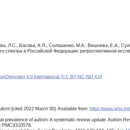
а, Л.С., Басова, А.Я., Солошенко, М.А., Вишнева, Е.А., Сул
го спектра в Российской Федерации: ретроспективное иссл
Derivates 4.0 International (CC BY-NC-ND 4.0)
Autizm [cited 2022 March 30]. Available from:
https://www.who.int
al prevalence of autism: A systematic review update. Autism R
: PMC9310578.