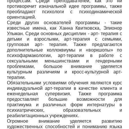
процессам. Среди преподавателей, как это ни
противоречит изначальной идее программы, также
преобладают психологи с психодинамической
ориентацией.
Среди других основателей программы - такие
известные имена, как Ханна Квитковска, Элионор
Ульман. Среди основных дисциплин - арт- терапия с
детьми и взрослыми, арт-терапия с семьями,
групповая арт- терапия. Также предлагаются
дополнительные коллоквиумы и «воркшопы» по
психофармакологии, арт-терапии в работе с
сексуальными меньшинствами и гендерными
проблемами, большое внимание уделяется
культурным различиям и кросс-культурной арт-
терапии.
Обязательными условиями обучения являются курс
индивидуальной арт-терапии в качестве клиента и
еженедельная супервизия. Также программа
предоставляет большие возможности для
практикума и различных форм интернатуры в
психиатрических, образовательных и
реабилитационных учреждениях.
Огромное внимание уделяется развитию
художественных способностей и пониманию языка