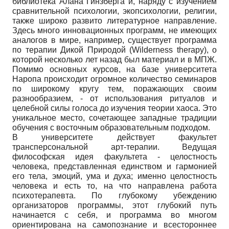
библиотека Алана Гинзберга и, наряду с изучением
сравнительной психологии, экопсихологии, религии,
также широко развито литературное направление.
Здесь много инновационных программ, не имеющих
аналогов в мире, например, существует программа
по терапии Дикой Природой (Wilderness therapy), о
которой несколько лет назад был материал и в МПЖ.
Помимо основных курсов, на базе университета
Наропа происходит огромное количество семинаров
по широкому кругу тем, поражающих своим
разнообразием, - от использования ритуалов и
целебной силы голоса до изучения теории хаоса. Это
уникальное место, сочетающее западные традиции
обучения с восточным образовательным подходом.
В университете действует факультет
трансперсональной арт-терапии. Ведущая
философская идея факультета - целостность
человека, представленная единством и гармонией
его тела, эмоций, ума и духа; именно целостность
человека и есть то, на что направлена работа
психотерапевта. По глубокому убеждению
организаторов программы, этот глубокий путь
начинается с себя, и программа во многом
ориентирована на самопознание и всестороннее