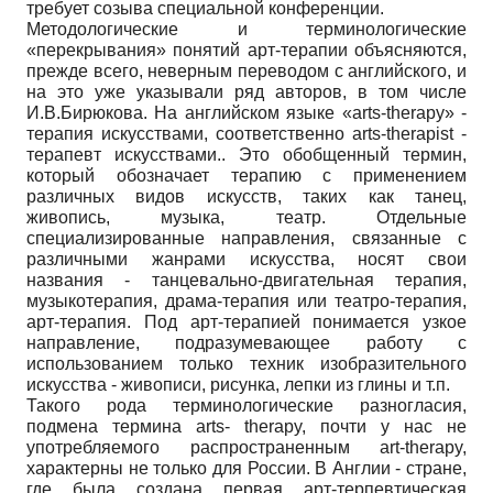
требует созыва специальной конференции.
Методологические и терминологические
«перекрывания» понятий арт-терапии объясняются,
прежде всего, неверным переводом с английского, и
на это уже указывали ряд авторов, в том числе
И.В.Бирюкова. На английском языке «arts-therapy» -
терапия искусствами, соответственно arts-therapist -
терапевт искусствами.. Это обобщенный термин,
который обозначает терапию с применением
различных видов искусств, таких как танец,
живопись, музыка, театр. Отдельные
специализированные направления, связанные с
различными жанрами искусства, носят свои
названия - танцевально-двигательная терапия,
музыкотерапия, драма-терапия или театро-терапия,
арт-терапия. Под арт-терапией понимается узкое
направление, подразумевающее работу с
использованием только техник изобразительного
искусства - живописи, рисунка, лепки из глины и т.п.
Такого рода терминологические разногласия,
подмена термина arts- therapy, почти у нас не
употребляемого распространенным art-therapy,
характерны не только для России. В Англии - стране,
где была создана первая арт-терпевтическая