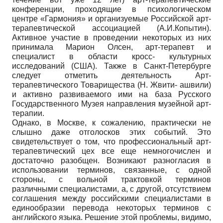
конференции, проходящие в психологическом
центре «Гармония» и организуемые Российской арт-
терапевтической ассоциацией (А.И.Копытин).
Активное участие в проведении некоторых из них
принимала Марион Олсен, арт-терапевт и
специалист в области кросс- культурных
исследований (США). Также в Санкт-Петербурге
следует отметить деятельность Арт-
терапевтического Товарищества (Н. Жвити- ашвили)
и активно развиваемого ими на база Русского
Государственного Музея направления музейной арт-
терапии.
Однако, в Москве, к сожалению, практически не
слышно даже отголосков этих событий. Это
свидетельствует о том, что профессиональный арт-
терапевтический цех все еще немногочислен и
достаточно разобщен. Возникают разногласия в
использовании терминов, связанные, с одной
стороны, с вольной трактовкой терминов
различными специалистами, а, с другой, отсутствием
соглашения между российскими специалистами в
единообразии перевода некоторых терминов с
английского языка. Решение этой проблемы, видимо,