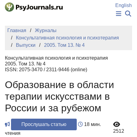
Перейти к основному содержанию
English
НОВОСТИ
Главная
Журналы
ИЗДАНИЯ
Консультативная психология и психотерапия
АВТОРЫ
Выпуски
2005. Том 13. № 4
ПОДАТЬ РУКОПИСЬ
БАЗА ЗНАНИЙ
Консультативная психология и психотерапия
КЛЮЧЕВЫЕ СЛОВА
2005. Том 13. № 4
Регистрация
Вход
ISSN: 2075-3470 / 2311-9446 (online)
Образование в области
терапии искусствами в
России и за рубежом
Прослушать статью
18 мин.
2512
чтения