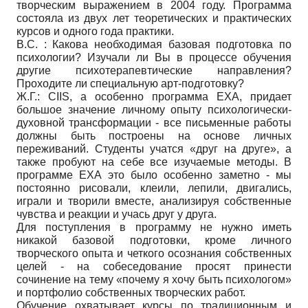
творческим выражением в 2004 году. Программа
состояла из двух лет теоретических и практических
курсов и одного года практики.
В.С. : Какова необходимая базовая подготовка по
психологии? Изучали ли Вы в процессе обучения
другие психотерапевтические направления?
Проходите ли специальную арт-подготовку?
Ж.Г.: CIIS, а особенно программа ЕХА, придает
большое значение личному опыту психологически-
духовной трансформации - все письменные работы
должны быть построены на основе личных
переживаний. Студенты учатся «друг на друге», а
также пробуют на себе все изучаемые методы. В
программе ЕХА это было особенно заметно - мы
постоянно рисовали, клеили, лепили, двигались,
играли и творили вместе, анализируя собственные
чувства и реакции и учась друг у друга.
Для поступления в программу не нужно иметь
никакой базовой подготовки, кроме личного
творческого опыта и четкого осознания собственных
целей - на собеседование просят принести
сочинение на тему «почему я хочу быть психологом»
и портфолио собственных творческих работ.
Обучение охватывает курсы по традиционным и