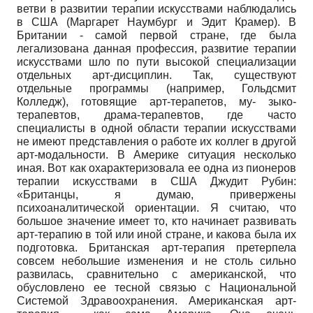
ветви в развитии терапии искусствами наблюдались
в США (Маргарет Наумбург и Эдит Крамер). В
Британии - самой первой стране, где была
легализована данная профессия, развитие терапии
искусствами шло по пути высокой специализации
отдельных арт-дисциплин. Так, существуют
отдельные программы (например, Гольдсмит
Колледж), готовящие арт-терапетов, му- зыко-
терапевтов, драма-терапевтов, где часто
специалисты в одной области терапии искусствами
не имеют представления о работе их коллег в другой
арт-модальности. В Америке ситуация несколько
иная. Вот как охарактеризовала ее одна из пионеров
терапии искусствами в США Джудит Рубин:
«Британцы, я думаю, привержены
психоаналитической ориентации. Я считаю, что
большое значение имеет то, кто начинает развивать
арт-терапию в той или иной стране, и какова была их
подготовка. Британская арт-терапия претерпела
совсем небольшие изменения и не столь сильно
развилась, сравнительно с американской, что
обусловлено ее тесной связью с Национальной
Системой Здравоохранения. Американская арт-