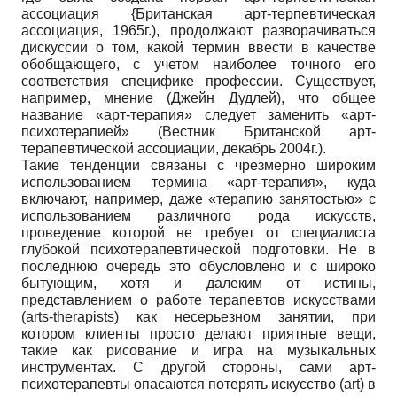
ассоциация {Британская арт-терпевтическая
ассоциация, 1965г.), продолжают разворачиваться
дискуссии о том, какой термин ввести в качестве
обобщающего, с учетом наиболее точного его
соответствия специфике профессии. Существует,
например, мнение (Джейн Дудлей), что общее
название «арт-терапия» следует заменить «арт-
психотерапией» (Вестник Британской арт-
терапевтической ассоциации, декабрь 2004г.).
Такие тенденции связаны с чрезмерно широким
использованием термина «арт-терапия», куда
включают, например, даже «терапию занятостью» с
использованием различного рода искусств,
проведение которой не требует от специалиста
глубокой психотерапевтической подготовки. Не в
последнюю очередь это обусловлено и с широко
бытующим, хотя и далеким от истины,
представлением о работе терапевтов искусствами
(arts-therapists) как несерьезном занятии, при
котором клиенты просто делают приятные вещи,
такие как рисование и игра на музыкальных
инструментах. С другой стороны, сами арт-
психотерапевты опасаются потерять искусство (art) в