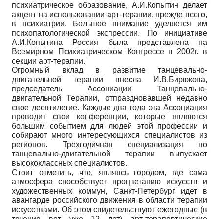
психиатрическое образование, А.И.Копытин делает
акцент на использовании арт-терапии, прежде всего,
в психиатрии. Большое внимание уделяется им
психопатологической экспрессии. По инициативе
А.И.Копытина Россия была представлена на
Всемирном Психиатрическом Конгрессе в 2002г. в
секции арт-терапии.
Огромный вклад в развитие танцевально-
двигательной терапии внесла И.В.Бирюкова,
председатель Ассоциации Танцевально-
двигательной Терапии, отпраздновавшей недавно
свое десятилетие. Каждые два года эта Ассоциация
проводит свои конференции, которые являются
большим событием для людей этой профессии и
собирают много интересующихся специалистов из
регионов. Трехгодичная специализация по
танцевально-двигательной терапии выпускает
высококлассных специалистов.
Стоит отметить, что, являясь городом, где сама
атмосфера способствует процветанию искусств и
художественных коммун, Санкт-Петербург идет в
авангарде российского движения в области терапии
искусствами. Об этом свидетельствуют ежегодные (в
течение вот уже 12 лет) арт-терапевтические