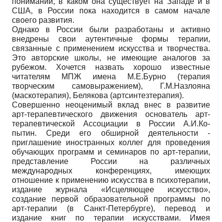
понимании, в каком она существует на Западе и в
США, в России пока находится в самом начале
своего развития.
Однако в России были разработаны и активно
внедрены свои аутентичные формы терапии,
связанные с применением искусства и творчества.
Это авторские школы, не имеющие аналогов за
рубежом. Хочется назвать хорошо известные
читателям МПЖ имена М.Е.Бурно (терапия
творческим самовыражением), Г.М.Назлояна
(маскотерапия), Белякова (артсинтезтерапия).
Совершенно неоценимый вклад внес в развитие
арт-терапевтического движения основатель арт-
терапевтической Ассоциации в России А.И.Ко-
пытин. Среди его обширной деятельности -
приглашение иностранных коллег для проведения
обучающих программ и семинаров по арт-терапии,
представление России на различных
международных конференциях, имеющих
отношение к применению искусства в психотерапии,
издание журнала «Исцеляющее искусство»,
создание первой образовательной программы по
арт-терапии (в Санкт-Петербурге), перевод и
издание книг по терапии искусствами. Имея