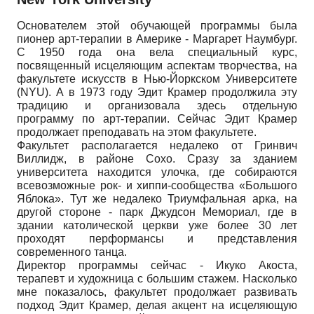
Основателем этой обучающей программы была
пионер арт-терапии в Америке - Маргарет Наумбург.
С 1950 года она вела специальный курс,
посвященный исцеляющим аспектам творчества, на
факультете искусств в Нью-Йоркском Университете
(NYU). А в 1973 году Эдит Крамер продолжила эту
традицию и организовала здесь отдельную
программу по арт-терапии. Сейчас Эдит Крамер
продолжает преподавать на этом факультете.
Факультет располагается недалеко от Гринвич
Виллидж, в районе Сохо. Сразу за зданием
университета находится улочка, где собираются
всевозможные рок- и хиппи-сообщества «Большого
Яблока». Тут же недалеко Триумфальная арка, на
другой стороне - парк Джудсон Мемориал, где в
здании католической церкви уже более 30 лет
проходят перформансы и представления
современного танца.
Директор программы сейчас - Икуко Акоста,
терапевт и художница с большим стажем. Насколько
мне показалось, факультет продолжает развивать
подход Эдит Крамер, делая акцент на исцеляющую