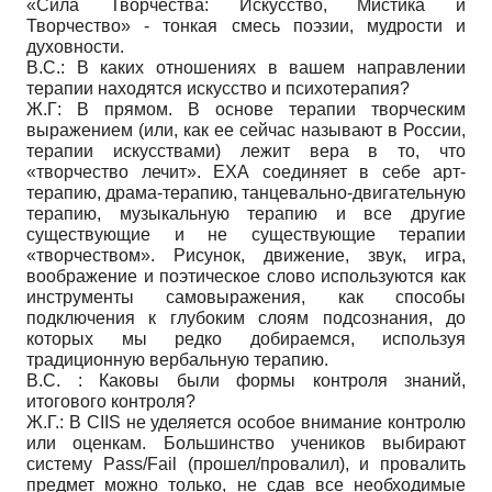
«Сила Творчества: Искусство, Мистика и
Творчество» - тонкая смесь поэзии, мудрости и
духовности.
В.С.: В каких отношениях в вашем направлении
терапии находятся искусство и психотерапия?
Ж.Г: В прямом. В основе терапии творческим
выражением (или, как ее сейчас называют в России,
терапии искусствами) лежит вера в то, что
«творчество лечит». ЕХА соединяет в себе арт-
терапию, драма-терапию, танцевально-двигательную
терапию, музыкальную терапию и все другие
существующие и не существующие терапии
«творчеством». Рисунок, движение, звук, игра,
воображение и поэтическое слово используются как
инструменты самовыражения, как способы
подключения к глубоким слоям подсознания, до
которых мы редко добираемся, используя
традиционную вербальную терапию.
В.С. : Каковы были формы контроля знаний,
итогового контроля?
Ж.Г.: В CIIS не уделяется особое внимание контролю
или оценкам. Большинство учеников выбирают
систему Pass/Fail (прошел/провалил), и провалить
предмет можно только, не сдав все необходимые