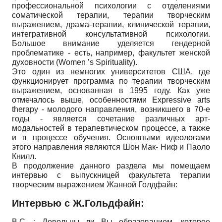
профессиональной психологии с отделениями
соматической терапии, терапии творческим
выражением, драма-терапии, клинической терапии,
интегративной консультативной психологии.
Большое внимание уделяется гендерной
проблематике - есть, например, факультет женской
духовности (Women ’s Spirituality).
Это один из немногих университетов США, где
функционирует программа по терапии творческим
выражением, основанная в 1995 году. Как уже
отмечалось выше, особенностями Expressive arts
therapy - молодого направления, возникшего в 70-е
годы - является сочетание различных арт-
модальностей в терапевтическом процессе, а также
и в процессе обучения. Основными идеологами
этого направления являются Шон Мак- Ниф и Паоло
Книлл.
В продолжение данного раздела мы помещаем
интервью с выпускницей факультета терапии
творческим выражением Жанной Голдфайн:
Интервью с Ж.Гольдфайн:
В.С. : Довольны ли Вы образованием, которое