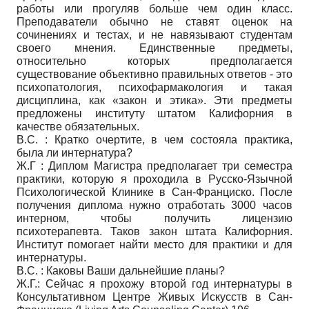
работы или прогуляв больше чем один класс.
Преподаватели обычно не ставят оценок на
сочинениях и тестах, и не навязывают студентам
своего мнения. Единственные предметы,
относительно которых предполагается
существование объективно правильных ответов - это
психопатология, психофармакология и такая
дисциплина, как «закон и этика». Эти предметы
предложены институту штатом Калифорния в
качестве обязательных.
В.С. : Кратко очертите, в чем состояла практика,
была ли интернатура?
Ж.Г : Диплом Магистра предполагает три семестра
практики, которую я проходила в Русско-Язычной
Психологической Клинике в Сан-Франциско. После
получения диплома нужно отработать 3000 часов
интерном, чтобы получить лицензию
психотерапевта. Таков закон штата Калифорния.
Институт помогает найти место для практики и для
интернатуры.
В.С. : Каковы Ваши дальнейшие планы?
Ж.Г.: Сейчас я прохожу второй год интернатуры в
Консультативном Центре Живых Искусств в Сан-