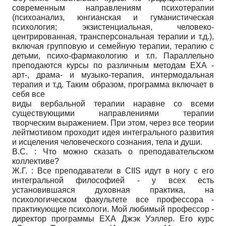
современным направлениям психотерапии
(психоанализ, юнгианская и гуманистическая
психология; экзистенциальная, человеко-
центрированная, трансперсональная терапии и т.д.),
включая групповую и семейную терапии, терапию с
детьми, психо-фармакологию и т.п. Параллельно
преподаются курсы по различным методам ЕХА -
арт-, драма- и музыко-терапия, интермодальная
терапия и т.д. Таким образом, программа включает в
себя все
виды вербальной терапии наравне со всеми
существующими направлениями терапии
творческим выражением. При этом, через все теории
лейтмотивом проходит идея интегрального развития
и исцеления человеческого сознания, тела и души.
В.С. : Что можно сказать о преподавательском
коллективе?
Ж.Г. : Все преподаватели в CIIS идут в ногу с его
интегральной философией - у всех есть
установившаяся духовная практика, на
психологическом факультете все профессора -
практикующие психологи. Мой любимый профессор -
директор программы ЕХА Джэк Уэллер. Его курс