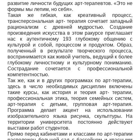
развитие личности будущих арт-терапевтов. «Это не
формы мы лепим, но себя».
Такая же гибкая, как креативный процесс,
трансперсональная арт- терапия сочетает западный
рационализм с древней мудростью. Создание
произведения искусства в этом ракурсе приглашает
нас к аутентичному 193 глубокому общению с
культурой и собой, процессом и продуктом. Образ,
полученный в результате творческого процесса,
воспринимается как живой учитель, ведущий к более
глубокому личностному и культурному пониманию.
Сострадание сочетается с профессиональной
компетентностью.
Так же, как и в других программах по арт-терапии,
здесь в число необходимых дисциплин включены
такие курсы, как история и теория арт- терапии,
профессиональная этика, теория семейных систем,
арт-терапия с детьми, групповая арт-терапия.
Программа делает акцент на использовании
изобразительного языка рисунка, скульптуры. На
территории университета постоянно действуют
выставки работ студентов.
Прямо перед кабинетами и классами по арт-терапии
расположен большой сад с бассейном и красными