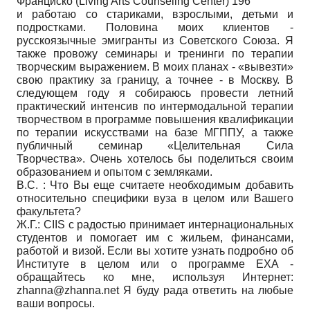
Франциско (Living Arts Counseling Center) 196
и работаю со стариками, взрослыми, детьми и
подростками. Половина моих клиентов -
русскоязычные эмигранты из Советского Союза. Я
также провожу семинары и тренинги по терапии
творческим выражением. В моих планах - «вывезти»
свою практику за границу, а точнее - в Москву. В
следующем году я собираюсь провести летний
практический интенсив по интермодальной терапии
творчеством в программе повышения квалификации
по терапии искусствами на базе МГППУ, а также
публичный семинар «Целительная Сила
Творчества». Очень хотелось бы поделиться своим
образованием и опытом с земляками.
В.С. : Что Вы еще считаете необходимым добавить
относительно специфики вуза в целом или Вашего
факультета?
Ж.Г.: CIIS с радостью принимает интернациональных
студентов и помогает им с жильем, финансами,
работой и визой. Если вы хотите узнать подробно об
Институте в целом или о программе ЕХА -
обращайтесь ко мне, используя Интернет:
zhanna@zhanna.net Я буду рада ответить на любые
ваши вопросы.