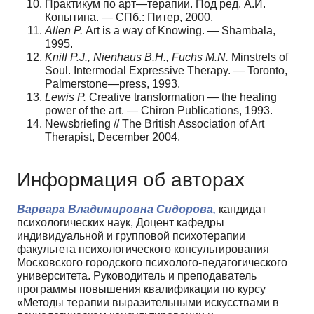
Практикум по арт—терапии. Под ред. А.И.
Копытина. — СПб.: Питер, 2000.
Allen
P
.
Art is a way of Knowing. — Shambala,
1995.
Knill P.J., Nienhaus B.H.,
F
uchs M.N.
Minstrels of
Soul. Intermodal Expressive Therapy. — Toronto,
Palmerstone—press, 1993.
Lewis P.
Creative transformation — the healing
power of the art. — Chiron Publications, 1993.
Newsbriefing // The British Association of Art
Therapist, December 2004.
Информация об авторах
Варвара Владимировна Сидорова,
кандидат
психологических наук, Доцент кафедры
индивидуальной и групповой психотерапии
факультета психологического консультирования
Московского городского психолого-педагогического
университета. Руководитель и преподаватель
программы повышения квалификации по курсу
«Методы терапии выразительными искусствами в