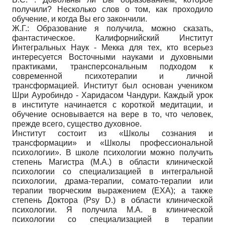
получили? Несколько слов о том, как проходило
обучение, и когда Вы его закончили.
Ж.Г.: Образование я получила, можно сказать,
фантастическое. Калифорнийский Институт
Интегральных Наук - Мекка для тех, кто всерьез
интересуется Восточными науками и духовными
практиками, трансперсональным подходом к
современной психотерапии и личной
трансформацией. Институт был основан учеником
Шри Ауробиндо - Харидасом Чандури. Каждый урок
в институте начинается с короткой медитации, и
обучение основывается на вере в то, что человек,
прежде всего, существо духовное.
Институт состоит из «Школы сознания и
трансформации» и «Школы профессиональной
психологии». В школе психологии можно получить
степень Магистра (М.А.) в области клинической
психологии со специализацией в интегральной
психологии, драма-терапии, сомато-терапии или
терапии творческим выражением (ЕХА); а также
степень Доктора (Psy D.) в области клинической
психологии. Я получила М.А. в клинической
психологии со специализацией в терапии