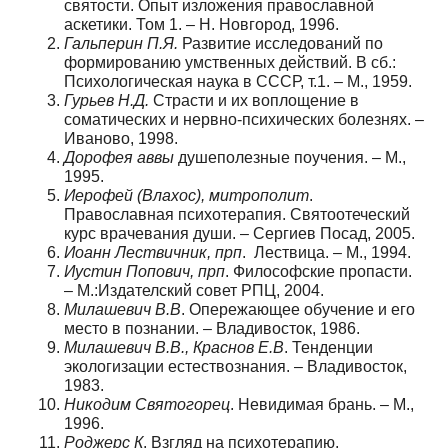
святости. Опыт изложения православной
аскетики. Том 1. – Н. Новгород, 1996.
Гальперин П.Я.
Развитие исследований по
формированию умственных действий. В сб.:
Психологическая наука в СССР, т.1. – М., 1959.
Гурьев Н.Д.
Страсти и их воплощение в
соматических и нервно-психических болезнях. –
Иваново, 1998.
Дорофея аввы
душеполезные поучения. – М.,
1995.
Иерофей (Влахос), митрополит
.
Православная психотерапия. Святоотеческий
курс врачевания души. – Сергиев Посад, 2005.
Иоанн Лествичник, прп
. Лествица. – М., 1994.
Иустин Попович, прп
. Философские пропасти.
– М.:Издателский совет РПЦ, 2004.
Милашевич В.В
. Опережающее обучение и его
место в познании. – Владивосток, 1986.
Милашевич В.В., Краснов Е.В
. Тенденции
экологизации естествознания. – Владивосток,
1983.
Никодим Святогорец
. Невидимая брань. – М.,
1996.
Роджерс К
. Взгляд на психотерапию.