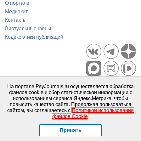
О портале
Медиакит
Контакты
Виртуальные фоны
Кодекс этики публикаций
Портал психологических изданий PsyJournals.ru, 2007–2026
На портале PsyJournals.ru осуществляется обработка
Правила использования материалов
файлов cookie и сбор статистической информации с
Свидетельство регистрации СМИ
Эл № ФС77-66447 от 14 июля
использованием сервиса Яндекс.Метрика, чтобы
2016 г.
повысить качество сайта. Продолжая пользоваться
сайтом, вы соглашаетесь с
Политикой использования
Издатель:
ФГБОУ ВО МГППУ
файлов Cookie
.
Репозиторий открытого доступа
Принять