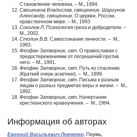
Становление человека. – М., 1994.
Свешников Владислав, священник, Шаргунов
Александр, священник.
О церкви, России,
нравственном мире. – М., 1993
Соколов Л
. Психология греха и добродетели. –
М., 2002.
Столин В.В.
Самосознание личности. – М.,
1983.
Феофан Затворник, свт
. О православии с
предостережениями от погрешений против
него. – М., 1991.
Феофан Затворник, свт
. Путь ко спасению
(Краткий очерк аскетики). – М., 1899.
Феофан Затворник, свт
. Письма к разным
лицам о разных предметах веры и жизни. – М.,
1892.
Феофан Затворник, свт
. Начертание
христианского нравоучения. – М., 1994.
Информация об авторах
Евгений Васильевич Левченко,
Пермь,