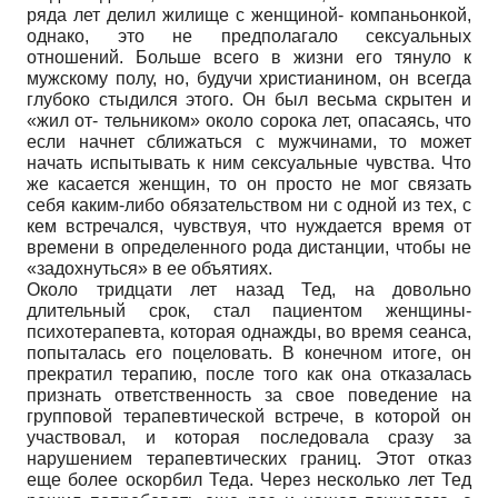
ряда лет делил жилище с женщиной- компаньонкой,
однако, это не предполагало сексуальных
отношений. Больше всего в жизни его тянуло к
мужскому полу, но, будучи христианином, он всегда
глубоко стыдился этого. Он был весьма скрытен и
«жил от- тельником» около сорока лет, опасаясь, что
если начнет сближаться с мужчинами, то может
начать испытывать к ним сексуальные чувства. Что
же касается женщин, то он просто не мог связать
себя каким-либо обязательством ни с одной из тех, с
кем встречался, чувствуя, что нуждается время от
времени в определенного рода дистанции, чтобы не
«задохнуться» в ее объятиях.
Около тридцати лет назад Тед, на довольно
длительный срок, стал пациентом женщины-
психотерапевта, которая однажды, во время сеанса,
попыталась его поцеловать. В конечном итоге, он
прекратил терапию, после того как она отказалась
признать ответственность за свое поведение на
групповой терапевтической встрече, в которой он
участвовал, и которая последовала сразу за
нарушением терапевтических границ. Этот отказ
еще более оскорбил Теда. Через несколько лет Тед