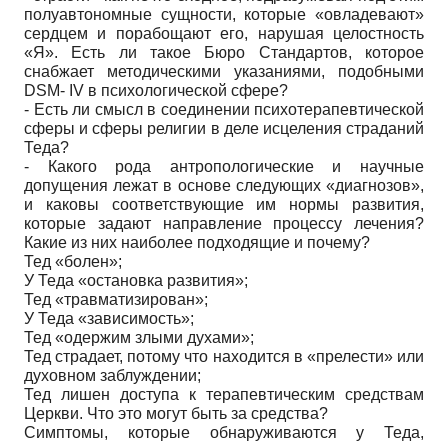
полуавтономные сущности, которые «овладевают»
сердцем и порабощают его, нарушая целостность
«Я». Есть ли такое Бюро Стандартов, которое
снабжает методическими указаниями, подобными
DSM- IV в психологической сфере?
- Есть ли смысл в соединении психотерапевтической
сферы и сферы религии в деле исцеления страданий
Теда?
- Какого рода антропологические и научные
допущения лежат в основе следующих «диагнозов»,
и каковы соответствующие им нормы развития,
которые задают направление процессу лечения?
Какие из них наиболее подходящие и почему?
Тед «болен»;
У Теда «остановка развития»;
Тед «травматизирован»;
У Теда «зависимость»;
Тед «одержим злыми духами»;
Тед страдает, потому что находится в «прелести» или
духовном заблуждении;
Тед лишен доступа к терапевтическим средствам
Церкви. Что это могут быть за средства?
Симптомы, которые обнаруживаются у Теда,