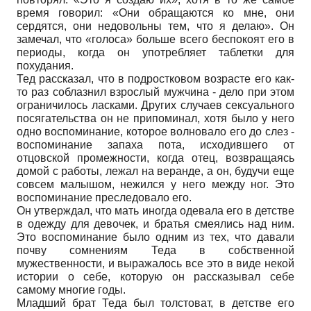
время говорил: «Они обращаются ко мне, они
сердятся, они недовольны тем, что я делаю». Он
замечал, что «голоса» больше всего беспокоят его в
периоды, когда он употребляет таблетки для
похудания.
Тед рассказал, что в подростковом возрасте его как-
то раз соблазнил взрослый мужчина - дело при этом
ограничилось ласками. Других случаев сексуального
посягательства он не припоминал, хотя было у него
одно воспоминание, которое волновало его до слез -
воспоминание запаха пота, исходившего от
отцовской промежности, когда отец, возвращаясь
домой с работы, лежал на веранде, а он, будучи еще
совсем малышом, нежился у него между ног. Это
воспоминание преследовало его.
Он утверждал, что мать иногда одевала его в детстве
в одежду для девочек, и братья смеялись над ним.
Это воспоминание было одним из тех, что давали
почву сомнениям Теда в собственной
мужественности, и выражалось все это в виде некой
истории о себе, которую он рассказывал себе
самому многие годы.
Младший брат Теда был толстоват, в детстве его