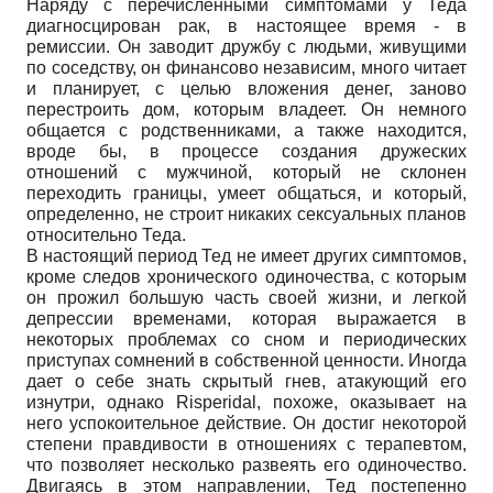
Наряду с перечисленными симптомами у Теда
диагносцирован рак, в настоящее время - в
ремиссии. Он заводит дружбу с людьми, живущими
по соседству, он финансово независим, много читает
и планирует, с целью вложения денег, заново
перестроить дом, которым владеет. Он немного
общается с родственниками, а также находится,
вроде бы, в процессе создания дружеских
отношений с мужчиной, который не склонен
переходить границы, умеет общаться, и который,
определенно, не строит никаких сексуальных планов
относительно Теда.
В настоящий период Тед не имеет других симптомов,
кроме следов хронического одиночества, с которым
он прожил большую часть своей жизни, и легкой
депрессии временами, которая выражается в
некоторых проблемах со сном и периодических
приступах сомнений в собственной ценности. Иногда
дает о себе знать скрытый гнев, атакующий его
изнутри, однако Risperidal, похоже, оказывает на
него успокоительное действие. Он достиг некоторой
степени правдивости в отношениях с терапевтом,
что позволяет несколько развеять его одиночество.
Двигаясь в этом направлении, Тед постепенно