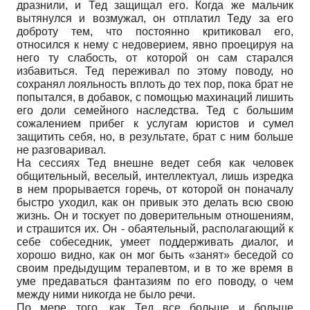
дразнили, и Тед защищал его. Когда же мальчик
вытянулся и возмужал, он отплатил Теду за его
доброту тем, что постоянно критиковал его,
относился к нему с недоверием, явно проецируя на
него ту слабость, от которой он сам старался
избавиться. Тед переживал по этому поводу, но
сохранял лояльность вплоть до тех пор, пока брат не
попытался, в добавок, с помощью махинаций лишить
его доли семейного наследства. Тед с большим
сожалением прибег к услугам юристов и сумел
защитить себя, но, в результате, брат с ним больше
не разговаривал.
На сессиях Тед внешне ведет себя как человек
общительный, веселый, интеллектуал, лишь изредка
в нем прорывается горечь, от которой он поначалу
быстро уходил, как он привык это делать всю свою
жизнь. Он и тоскует по доверительным отношениям,
и страшится их. Он - обаятельный, располагающий к
себе собеседник, умеет поддерживать диалог, и
хорошо видно, как он мог быть «занят» беседой со
своим предыдущим терапевтом, и в то же время в
уме предаваться фантазиям по его поводу, о чем
между ними никогда не было речи.
По мере того, как Тед все больше и больше