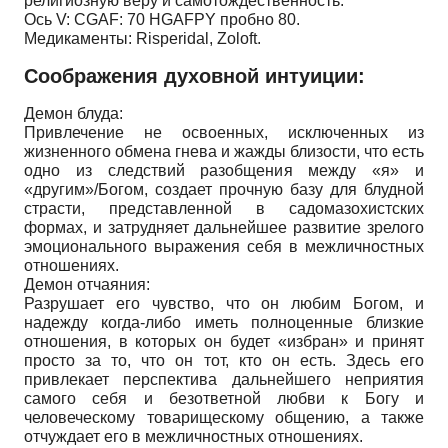
религиозную веру и самотождественность.
Ось V: CGAF: 70 HGAFPY пробно 80.
Медикаменты: Risperidal, Zoloft.
Соображения духовной интуиции:
Демон блуда:
Привлечение не освоенных, исключенных из
жизненного обмена гнева и жажды близости, что есть
одно из следствий разобщения между «я» и
«другим»/Богом, создает прочную базу для блудной
страсти, представленной в садомазохистских
формах, и затрудняет дальнейшее развитие зрелого
эмоционального выражения себя в межличностных
отношениях.
Демон отчаяния:
Разрушает его чувство, что он любим Богом, и
надежду когда-либо иметь полноценные близкие
отношения, в которых он будет «избран» и принят
просто за то, что он тот, кто он есть. Здесь его
привлекает перспектива дальнейшего неприятия
самого себя и безответной любви к Богу и
человеческому товарищескому общению, а также
отчуждает его в межличностных отношениях.