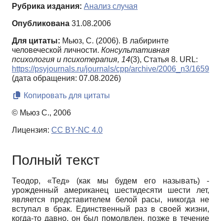
Рубрика издания:
Анализ случая
Опубликована
31.08.2006
Для цитаты:
Мьюз, С. (2006). В лабиринте
человеческой личности.
Консультативная
психология и психотерапия,
14
(3), Статья 8. URL:
https://psyjournals.ru/journals/cpp/archive/2006_n3/1659
(дата обращения: 07.08.2026)
Копировать для цитаты
© Мьюз С., 2006
Лицензия:
CC BY-NC 4.0
Полный текст
Теодор, «Тед» (как мы будем его называть) -
урожденный американец шестидесяти шести лет,
является представителем белой расы, никогда не
вступал в брак. Единственный раз в своей жизни,
когда-то давно, он был помолвлен, позже в течение