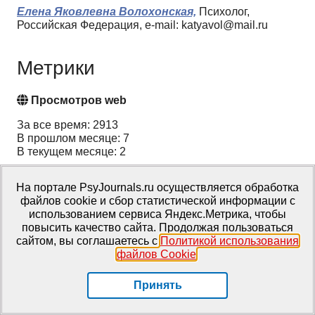
Елена Яковлевна Волохонская,
Психолог,
Российская Федерация, e-mail: katyavol@mail.ru
Метрики
Просмотров web
За все время: 2913
В прошлом месяце: 7
В текущем месяце: 2
Скачиваний PDF
На портале PsyJournals.ru осуществляется обработка
файлов cookie и сбор статистической информации с
За все время: 598
использованием сервиса Яндекс.Метрика, чтобы
В прошлом месяце: 6
повысить качество сайта. Продолжая пользоваться
В текущем месяце: 1
сайтом, вы соглашаетесь с
Политикой использования
файлов Cookie
.
Всего
Принять
За все время: 3511
В прошлом месяце: 13