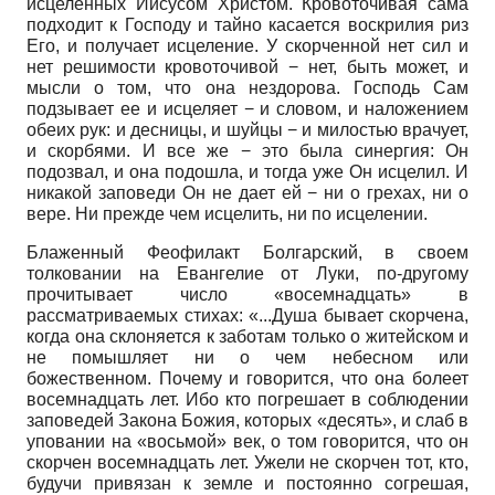
исцеленных Иисусом Христом. Кровоточивая сама
подходит к Господу и тайно касается воскрилия риз
Его, и получает исцеление. У скорченной нет сил и
нет решимости кровоточивой − нет, быть может, и
мысли о том, что она нездорова. Господь Сам
подзывает ее и исцеляет − и словом, и наложением
обеих рук: и десницы, и шуйцы − и милостью врачует,
и скорбями. И все же − это была синергия: Он
подозвал, и она подошла, и тогда уже Он исцелил. И
никакой заповеди Он не дает ей − ни о грехах, ни о
вере. Ни прежде чем исцелить, ни по исцелении.
Блаженный Феофилакт Болгарский, в своем
толковании на Евангелие от Луки, по-другому
прочитывает число «восемнадцать» в
рассматриваемых стихах: «...Душа бывает скорчена,
когда она склоняется к заботам только о житейском и
не помышляет ни о чем небесном или
божественном. Почему и говорится, что она болеет
восемнадцать лет. Ибо кто погрешает в соблюдении
заповедей Закона Божия, которых «десять», и слаб в
уповании на «восьмой» век, о том говорится, что он
скорчен восемнадцать лет. Ужели не скорчен тот, кто,
будучи привязан к земле и постоянно согрешая,