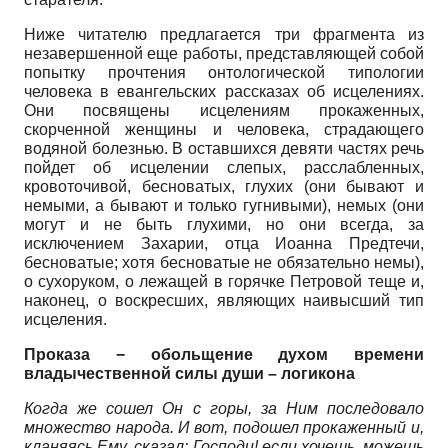
Ниже читателю предлагается три фрагмента из
незавершенной еще работы, представляющей собой
попытку прочтения онтологической типологии
человека в евангельских рассказах об исцелениях.
Они посвящены исцелениям прокаженных,
скорченной женщины и человека, страдающего
водяной болезнью. В оставшихся девяти частях речь
пойдет об исцелении слепых, расслабленных,
кровоточивой, бесноватых, глухих (они бывают и
немыми, а бывают и только гугнивыми), немых (они
могут и не быть глухими, но они всегда, за
исключением Захарии, отца Иоанна Предтечи,
бесноватые; хотя бесноватые не обязательно немы),
о сухоруком, о лежащей в горячке Петровой теще и,
наконец, о воскресших, являющих наивысший тип
исцеления.
Проказа − обольщение духом времени
владычественной силы души – логикона
Когда же сошел Он с горы, за Ним последовало
множество народа. И вот, подошел прокаженный и,
кланяясь Ему, сказал: Господи! если хочешь, можешь