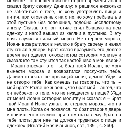
молитве. По прошествии некоторого времени Иоанн
сказал брату своему Даниилу: я решился нисколько
не заботиться о теле, не хочу употреблять пищи и
пития, приготовленных на огне, но хочу пребывать в
этой пустыне без попечения, подобно бесплотному
ангелу. Сказав это, он тотчас снял бывшую на нем
одежду и нагой вышел из келлии в пустыню. В эту
ночь случился сильный мороз. Не стерпев мороза,
Иоанн возвратился в келлию к брату своему и начал
стучаться в двери. Брат, желая вразумить его, долгое
время не подавал голоса; потом сотворил молитву и
сказал: кто там стучится так настойчиво в мои двери?
– Иоанн отвечал: это – я, брат твой Иоанн, не могу
вынести мороза и возвратился послужить тебе.
Даниил отвечал: не прельщай меня, демон! Уйди: я
не отворю тебе. Как смеешь ты говорить, что ты –
мой брат? Разве не знаешь, что брат мой – ангел, что
он небрежет о теле, что не нуждается в пище? Уйди
от меня! Иоанн сотворил молитву и сказал: я – брат
твой Иоанн! Ныне узнал, не стерпев мороза, что на
мне плоть. Когда он покаялся, то брат отворил дверь
и принял его в келлию, при этом сказав ему: брат! на
тебе плоть: для нее ты должен трудиться о пище и
одежде» [Игнатий Брянчанинов, свт., 1891, с. 260].