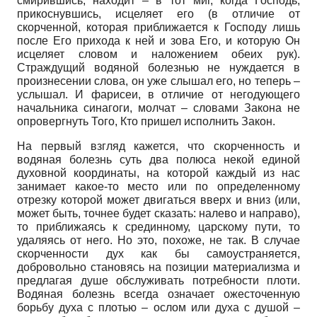
смирившись, находит – в тот миг, когда Господь,
прикоснувшись, исцеляет его (в отличие от
скорченной, которая приближается к Господу лишь
после Его прихода к ней и зова Его, и которую Он
исцеляет словом и наложением обеих рук).
Страждущий водяной болезнью не нуждается в
произнесении слова, он уже слышал его, но теперь –
услышал. И фарисеи, в отличие от негодующего
начальника синагоги, молчат – словами Закона не
опровергнуть Того, Кто пришел исполнить Закон.
На первый взгляд кажется, что скорченность и
водяная болезнь суть два полюса некой единой
духовной координаты, на которой каждый из нас
занимает какое-то место или по определенному
отрезку которой может двигаться вверх и вниз (или,
может быть, точнее будет сказать: налево и направо),
то приближаясь к срединному, царскому пути, то
удаляясь от него. Но это, похоже, не так. В случае
скорченности дух как бы самоустраняется,
добровольно становясь на позиции материализма и
предлагая душе обслуживать потребности плоти.
Водяная болезнь всегда означает ожесточенную
борьбу духа с плотью – ослом или духа с душой –