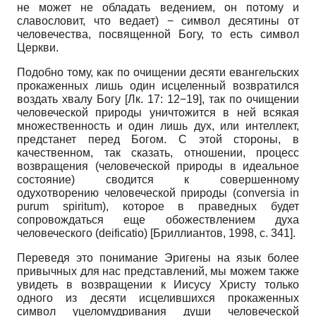
не может не обладать ведением, он потому и
славословит, что ведает) − символ десятины от
человечества, посвященной Богу, то есть символ
Церкви.
Подобно тому, как по очищении десяти евангельских
прокаженных лишь один исцеленный возвратился
воздать хвалу Богу [Лк. 17: 12−19], так по очищении
человеческой природы уничтожится в ней всякая
множественность и один лишь дух, или интеллект,
предстанет перед Богом. С этой стороны, в
качественном, так сказать, отношении, процесс
возвращения (человеческой природы в идеальное
состояние) сводится к совершенному
одухотворению человеческой природы (conversia in
purum spiritum), которое в праведных будет
сопровождаться еще обожествлением духа
человеческого (deificatio) [Бриллиантов, 1998, с. 341].
Переведя это понимание Эригены на язык более
привычных для нас представлений, мы можем также
увидеть в возвращении к Иисусу Христу только
одного из десяти исцелившихся прокаженных
символ уцеломудривания души человеческой