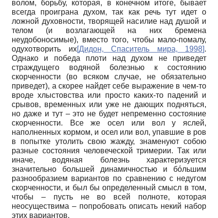
волом, борьбу, которая, в конечном итоге, бывает
всегда проиграна духом, так как речь тут идет о
ложной духовности, творящей насилие над душой и
телом (и возлагающей на них бремена
неудобоносимые), вместо того, чтобы мало-помалу,
одухотворить их
[
Дидон, Спаситель мира, 1998
]
.
Однако и победа плоти над духом не приведет
страждущего водяной болезнью к состоянию
скорченности (во всяком случае, не обязательно
приведет), а скорее найдет себе выражение в чем-то
вроде хлыстовства или просто каких-то падений и
срывов, временных или уже не дающих подняться,
но даже и тут – это не будет непременно состояние
скорченности. Все же осел или вол у яслей,
наполненных кормом, и осел или вол, упавшие в ров
в попытке утолить свою жажду, знаменуют собою
разные состояния человеческой тримерии. Так или
иначе, водяная болезнь характеризуется
значительно большей динамичностью и бόльшим
разнообразием вариантов по сравнению с недугом
скорченности, и был бы определенный смысл в том,
чтобы – пусть не во всей полноте, которая
неосуществима – попробовать описать некий набор
этих вариантов.