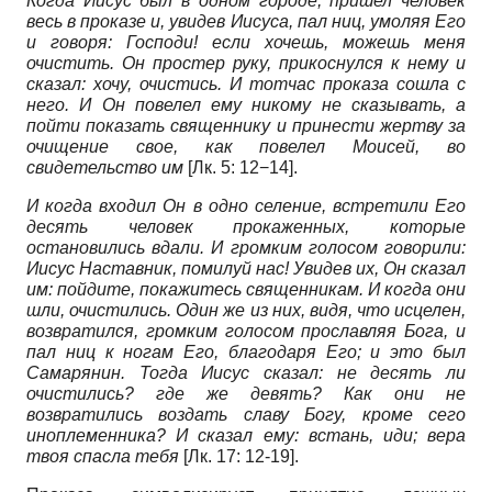
Когда Иисус был в одном городе, пришел человек
весь в проказе и, увидев Иисуса, пал ниц, умоляя Его
и говоря: Господи! если хочешь, можешь меня
очистить. Он простер руку, прикоснулся к нему и
сказал: хочу, очистись. И тотчас проказа сошла с
него. И Он повелел ему никому не сказывать, а
пойти показать священнику и принести жертву за
очищение свое, как повелел Моисей, во
свидетельство им
[Лк. 5: 12−14].
И когда входил Он в одно селение, встретили Его
десять человек прокаженных, которые
остановились вдали. И громким голосом говорили:
Иисус Наставник, помилуй нас! Увидев их, Он сказал
им: пойдите, покажитесь священникам. И когда они
шли, очистились. Один же из них, видя, что исцелен,
возвратился, громким голосом прославляя Бога, и
пал ниц к ногам Его, благодаря Его; и это был
Самарянин. Тогда Иисус сказал: не десять ли
очистились? где же девять? Как они не
возвратились воздать славу Богу, кроме сего
иноплеменника? И сказал ему: встань, иди; вера
твоя спасла тебя
[Лк. 17: 12-19].