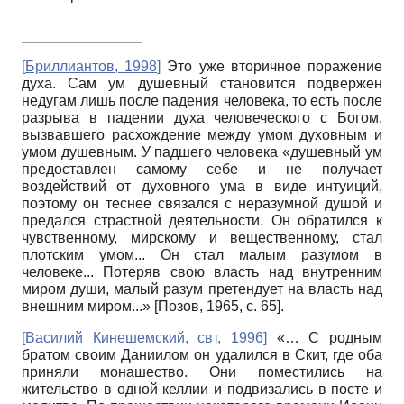
[
Бриллиантов, 1998
]
Это уже вторичное поражение
духа. Сам ум душевный становится подвержен
недугам лишь после падения человека, то есть после
разрыва в падении духа человеческого с Богом,
вызвавшего расхождение между умом духовным и
умом душевным. У падшего человека «душевный ум
предоставлен самому себе и не получает
воздействий от духовного ума в виде интуиций,
поэтому он теснее связался с неразумной душой и
предался страстной деятельности. Он обратился к
чувственному, мирскому и вещественному, стал
плотским умом... Он стал малым разумом в
человеке... Потеряв свою власть над внутренним
миром души, малый разум претендует на власть над
внешним миром...» [Позов, 1965, с. 65].
[
Василий Кинешемский, свт, 1996
]
«… С родным
братом своим Даниилом он удалился в Скит, где оба
приняли монашество. Они поместились на
жительство в одной келлии и подвизались в посте и