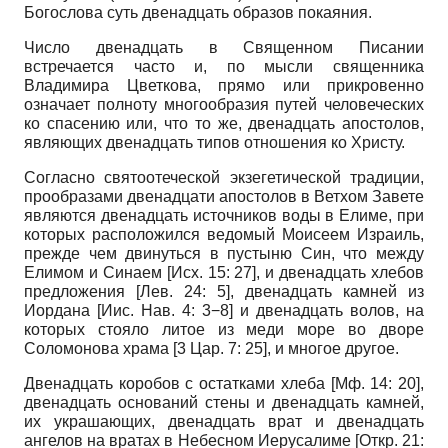
Богослова суть двенадцать образов покаяния.
Число двенадцать в Священном Писании
встречается часто и, по мысли священника
Владимира Цветкова, прямо или прикровенно
означает полноту многообразия путей человеческих
ко спасению или, что то же, двенадцать апостолов,
являющих двенадцать типов отношения ко Христу.
Согласно святоотеческой экзегетической традиции,
прообразами двенадцати апостолов в Ветхом Завете
являются двенадцать источников воды в Елиме, при
которых расположился ведомый Моисеем Израиль,
прежде чем двинуться в пустыню Син, что между
Елимом и Синаем [Исх. 15: 27], и двенадцать хлебов
предложения [Лев. 24: 5], двенадцать камней из
Иордана [Иис. Нав. 4: 3−8] и двенадцать волов, на
которых стояло литое из меди море во дворе
Соломонова храма [3 Цар. 7: 25], и многое другое.
Двенадцать коробов с остатками хлеба [Мф. 14: 20],
двенадцать оснований стены и двенадцать камней,
их украшающих, двенадцать врат и двенадцать
ангелов на вратах в Небесном Иерусалиме [Откр. 21: