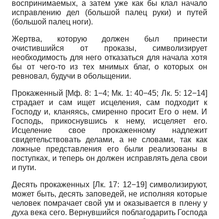
воспринимаемых, а затем уже как бы клал начало
исправлению дел (большой палец руки) и путей
(большой палец ноги).
Жертва, которую должен был принести
очистившийся от проказы, символизирует
необходимость для него отказаться для начала хотя
бы от чего-то из тех мнимых благ, о которых он
ревновал, будучи в обольщении.
Прокаженный [Мф. 8: 1−4; Мк. 1: 40−45; Лк. 5: 12−14]
страдает и сам ищет исцеления, сам подходит к
Господу и, кланяясь, смиренно просит Его о нем. И
Господь, прикоснувшись к нему, исцеляет его.
Исцеление свое прокаженному надлежит
свидетельствовать делами, а не словами, так как
ложные представления его были реализованы в
поступках, и теперь он должен исправлять дела свои
и пути.
Десять прокаженных [Лк. 17: 12−19] символизируют,
может быть, десять заповедей, не исполняя которые
человек помрачает свой ум и оказывается в плену у
духа века сего. Вернувшийся поблагодарить Господа