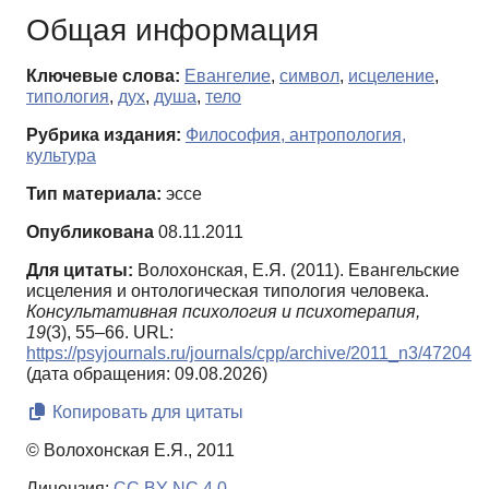
Общая информация
Ключевые слова:
Евангелие
,
символ
,
исцеление
,
типология
,
дух
,
душа
,
тело
Рубрика издания:
Философия, антропология,
культура
Тип материала:
эссе
Опубликована
08.11.2011
Для цитаты:
Волохонская, Е.Я. (2011). Евангельские
исцеления и онтологическая типология человека.
Консультативная психология и психотерапия,
19
(3), 55–66. URL:
https://psyjournals.ru/journals/cpp/archive/2011_n3/47204
(дата обращения: 09.08.2026)
Копировать для цитаты
© Волохонская Е.Я., 2011
Лицензия:
CC BY-NC 4.0