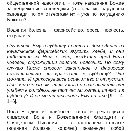
общественной идеологии, − тоже наказание Божие
за небрежение заповедями (сначала мы нарушаем
заповеди, потом отвергаем их − уже по попущению
Божию)?
Водяная болезнь − фарисейство, ересь, прелесть,
оккультизм
Случилось Ему в субботу придти в дом одного из
начальников фарисейских вкусить хлеба, и они
наблюдали за Ним; и вот, предстал пред Него
человек, страждущий водяной болезнью. По сему
случаю Иисус спросил законников и фарисеев:
позволительно ли врачевать в субботу? Они
молчали. И прикоснувшись исцелил его и отпустил.
При сем сказал им: если у кого из вас осел или вол
упадет в колодезь, не тотчас ли вытащит его и в
субботу? И не могли отвечать Ему на это
[Лк. 14:
1−6].
Вода − один из наиболее часто встречающихся
символов Бога и Божественной благодати в
Священном Писании − в настоящем отрывке
(водяная болезнь, колодец) знаменует собой