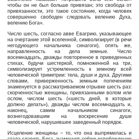
чтобы он не был больше привязан; это свобода от
привязанности, это такое состояние, когда человек
совершенно свободен следовать велению Духа,
велению Бога».
Число шесть, согласно авве Евагрию, указывающее
на очертание этой вселенной, символизирует (в речи
негодующего начальника синагоги), опять же,
направленность на дела земные. Число
восемнадцать, дважды повторенное в приведенных
стихах, будучи шестеркой, помноженной на три,
символизирует устремленность к земному всей
человеческой триметрии: тела, души и духа. Другими
словами, приверженность земным попечениям
знаменуется в рассматриваемом отрывке шесть раз:
скорченностью женщины, привязанными волом или
ослом, числом шесть («шесть дней, в которые
должно делать»), дважды числом восемнадцать и,
наконец, самим начальником синагоги,
вознегодовавшим на воскресение души
человеческой, нарушившее заведенный порядок.
Исцеление женщины − то, что она выпрямилась и
стала славить Бога, знаменует собою освобождение