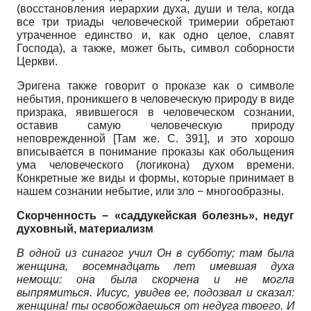
(восстановления иерархии духа, души и тела, когда
все три триады человеческой тримерии обретают
утраченное единство и, как одно целое, славят
Господа), а также, может быть, символ соборности
Церкви.
Эригена также говорит о проказе как о символе
небытия, проникшего в человеческую природу в виде
призрака, явившегося в человеческом сознании,
оставив самую человеческую природу
неповрежденной [Там же. С. 391], и это хорошо
вписывается в понимание проказы как обольщения
ума человеческого (логикона) духом времени.
Конкретные же виды и формы, которые принимает в
нашем сознании небытие, или зло − многообразны.
Скорченность − «саддукейская болезнь», недуг
духовный, материализм
В одной из синагог учил Он в субботу; там была
женщина, восемнадцать лет имевшая духа
немощи: она была скорчена и не могла
выпрямиться. Иисус, увидев ее, подозвал и сказал:
женщина! ты освобождаешься от недуга твоего. И