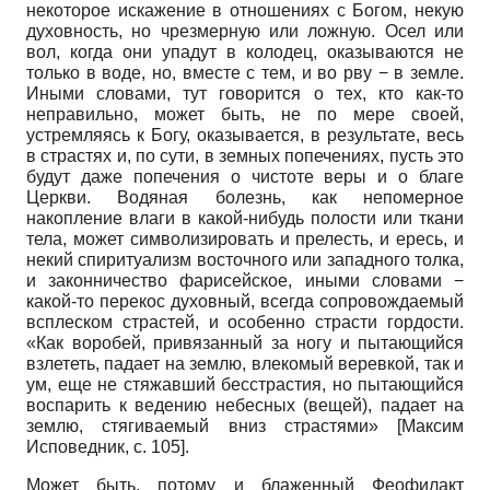
некоторое искажение в отношениях с Богом, некую
духовность, но чрезмерную или ложную. Осел или
вол, когда они упадут в колодец, оказываются не
только в воде, но, вместе с тем, и во рву − в земле.
Иными словами, тут говорится о тех, кто как-то
неправильно, может быть, не по мере своей,
устремляясь к Богу, оказывается, в результате, весь
в страстях и, по сути, в земных попечениях, пусть это
будут даже попечения о чистоте веры и о благе
Церкви. Водяная болезнь, как непомерное
накопление влаги в какой-нибудь полости или ткани
тела, может символизировать и прелесть, и ересь, и
некий спиритуализм восточного или западного толка,
и законничество фарисейское, иными словами −
какой-то перекос духовный, всегда сопровождаемый
всплеском страстей, и особенно страсти гордости.
«Как воробей, привязанный за ногу и пытающийся
взлететь, падает на землю, влекомый веревкой, так и
ум, еще не стяжавший бесстрастия, но пытающийся
воспарить к ведению небесных (вещей), падает на
землю, стягиваемый вниз страстями» [Максим
Исповедник, с. 105].
Может быть, потому и блаженный Феофилакт