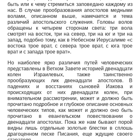
быть или к чему стремиться заповедано каждому из
нас. В случае прообразования апостолов медными
волами, описанном выше, намечается и тема
различий апостольского служения. Головы волов
обращены к четырем сторонам света: три вола
смотрят на восток, три на север, три на юг и три на
запад, подобно тому, как в Небесном Иерусалиме «с
востока трое врат, с севера трое врат, с юга трое
врат и с запада трое врат».
Но наиболее ярко различия путей человеческих
представлены в Ветхом Завете историей двенадцати
колен Израилевых, также таинственно
прообразующих лик двенадцати апостолов. В
падениях и восстаниях сыновей Иакова и
происходящих от них двенадцати колен, при
внимательном рассмотрении, может и должно быть
прочитано подробное и глубокое описание основных
человеческих типов, как может и должно оно быть
прочитано в евангельском повествовании о
двенадцати апостолах. Пока же нам бывают порой
видны лишь отдельные золотые блестки в сплошь
драгоценном песке Писания, еще ждущие своего
старателя.