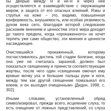
бы дверью между Я и не-Я и через нее
осуществляется и взаимодействие с окружающим
миром, и защита от его опасных влияний. Язвы и
струпья на коже − это, видимо, повышенная
конформность, внушаемость, или особая уязвимость
духом века сего, благодаря которой следование
расхожим мнениям и ценностям этого мира доходит
до такого предела, когда «прокаженного» не хочет
терпеть уже само общество, эти мнения и ценности
насаждающее.
Очистившийся прокаженный, которому
посчастливилось достичь той стадии болезни, когда
она уже не считалась заразной, должен был
показаться священнику и принести соответствующие
жертвы, после чего один «священник омочал ему
кровью мочку уха и большие пальцы руки и ноги,
между тем как другой священник помазывал его
елеем, и он выходил очищенным» [Дидон, 1998, с.
302].
Иными словами, установленный обряд
символизировал, прежде всего, исцеление слуха, то
есть очищение от ложных представлений, со слуха