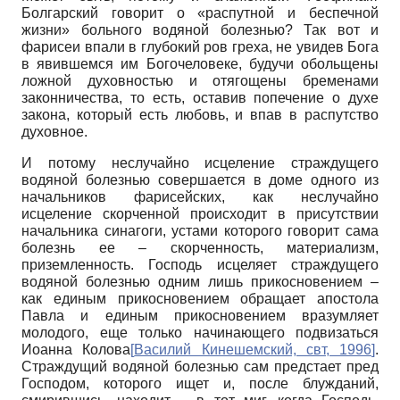
Болгарский говорит о «распутной и беспечной
жизни» больного водяной болезнью? Так вот и
фарисеи впали в глубокий ров греха, не увидев Бога
в явившемся им Богочеловеке, будучи обольщены
ложной духовностью и отягощены бременами
законничества, то есть, оставив попечение о духе
закона, который есть любовь, и впав в распутство
духовное.
И потому неслучайно исцеление страждущего
водяной болезнью совершается в доме одного из
начальников фарисейских, как неслучайно
исцеление скорченной происходит в присутствии
начальника синагоги, устами которого говорит сама
болезнь ее – скорченность, материализм,
приземленность. Господь исцеляет страждущего
водяной болезнью одним лишь прикосновением –
как единым прикосновением обращает апостола
Павла и единым прикосновением вразумляет
молодого, еще только начинающего подвизаться
Иоанна Колова
[
Василий Кинешемский, свт, 1996
]
.
Страждущий водяной болезнью сам предстает пред
Господом, которого ищет и, после блужданий,