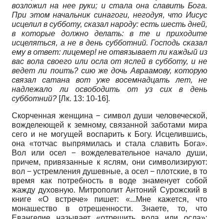
возложил на нее руки; и стала она славить Бога.
При этом начальник синагоги, негодуя, что Иисус
исцелил в субботу, сказал народу: есть шесть дней,
в которые должно делать: в те и приходите
исцеляться, а не в день субботний. Господь сказал
ему в ответ: лицемер! не отвязывает ли каждый из
вас вола своего или осла от яслей в субботу, и не
ведет ли поить? сию же дочь Авраамову, которую
связал сатана вот уже восемнадцать лет, не
надлежало ли освободить от уз сих в день
субботний?
[Лк. 13: 10-16].
Скорченная женщина − символ души человеческой,
вожделеющей к земному, связанной заботами мира
сего и не могущей воспарить к Богу. Исцелившись,
она «тотчас выпрямилась и стала славить Бога».
Вол или осел − вожделевательное начало души,
причем, привязанные к яслям, они символизируют:
вол − устремления душевные, а осел − плотские, в то
время как потребность в воде знаменует собой
жажду духовную. Митрополит Антоний Сурожский в
книге «О встрече» пишет: «...Мне кажется, что
монашество в отрешенности. Знаете, то, что
Евангелие называет «отрешить вола или осла»: