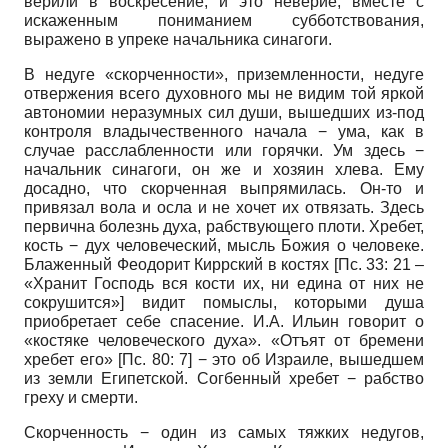
верили в воскресение, и это неверие, вместе с
искаженным пониманием субботствования,
выражено в упреке начальника синагоги.
В недуге «скорченности», приземленности, недуге
отвержения всего духовного мы не видим той яркой
автономии неразумных сил души, вышедших из-под
контроля владычественного начала − ума, как в
случае расслабленности или горячки. Ум здесь −
начальник синагоги, он же и хозяин хлева. Ему
досадно, что скорченная выпрямилась. Он-то и
привязал вола и осла и не хочет их отвязать. Здесь
первична болезнь духа, рабствующего плоти. Хребет,
кость − дух человеческий, мысль Божия о человеке.
Блаженный Феодорит Киррский в костях [Пс. 33: 21 –
«Хранит Господь вся кости их, ни едина от них не
сокрушится»] видит помыслы, которыми душа
приобретает себе спасение. И.А. Ильин говорит о
«костяке человеческого духа». «Отъят от бремени
хребет его» [Пс. 80: 7] − это об Израиле, вышедшем
из земли Египетской. Согбенный хребет − рабство
греху и смерти.
Скорченность − один из самых тяжких недугов,