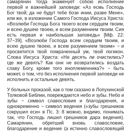
самарянин тогда знаменует собою исполнение
первой и важнейшей заповеди: «Аз есмь Господь
Бог твой; да не будут тебе бози инии, разве Мене»,
или же, в изложении Самого Господа Иисуса Христа:
«Возлюби Господа Бога твоего всем сердцем твоим,
и всею душею твоею, и всем разумением твоим. Сия
есть первая и наибольшая заповедь» [Мф. 22:
37−39]. «Возлюби Господа всем сердцем твоим, и
всею душею твоею, и всем разумением твоим» − и
просветится твой помраченный ум, твой логикон.
Слова Иисуса Христа: «Не десять ли очистились?
где же девять? Как они не возвратились воздать
славу Богу, кроме того иноплеменника?» − быть
может, о том, что без исполнения первой заповеди не
исполнить и остальные девять.
У больных проказой, как о том сказано в Лопухинской
Толковой Библии, повреждаются небо и зубы. Небо и
зубы − символ славословия и благодарения, и
одновременно − символ ведения («зубы грешников
сокрушил еси» в Пс. 3: 8 можно, видимо, понимать
так, что Господь лишил грешников дара ведения).
Самарянин, обретший вновь славословие,
благодарение и ведение (а истинно славословящий