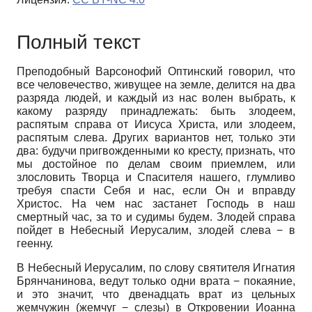
Полный текст
Преподобный Варсонофий Оптинский говорил, что
все человечество, живущее на земле, делится на два
разряда людей, и каждый из нас волен выбрать, к
какому разряду принадлежать: быть злодеем,
распятым справа от Иисуса Христа, или злодеем,
распятым слева. Других вариантов нет, только эти
два: будучи пригвожденными ко кресту, признать, что
мы достойное по делам своим приемлем, или
злословить Творца и Спасителя нашего, глумливо
требуя спасти Себя и нас, если Он и вправду
Христос. На чем нас застанет Господь в наш
смертный час, за то и судимы будем. Злодей справа
пойдет в Небесный Иерусалим, злодей слева − в
геенну.
В Небесный Иерусалим, по слову святителя Игнатия
Брянчанинова, ведут только одни врата − покаяние,
и это значит, что двенадцать врат из цельных
жемчужин (жемчуг − слезы) в Откровении Иоанна