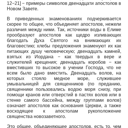
12−21] − примеры символов двенадцати апостолов в
Новом Завете.
В приведенных знаменованиях подчеркивается
скорее то общее, что объединяет апостолов, нежели
различия между ними. Так, источники воды в Елиме
прообразуют апостолов как щедро изливающих
благодать Духа Святого на внимающих их
благовестию; хлебы предложения знаменуют их как
питающих душу человеческую; двенадцать камней,
взятых из Иордана − как твердых в вере и
служителей крещения; двенадцать коробов − как
вместивших то высокое в учении Господа, что не
всем было дано вместить. Двенадцать волов, на
которых стояло медное море, служившее
умывальницей для священников (по преданию,
священники пользовались водою моря снизу, при
помощи кранов или отверстий в пастях волов или в
стенке самого бассейна, между группами волов)
означает апостолов как основания Церкви, а также
восходящее к апостолам рукоположение
священства новозаветного.
Это общее, объединяющее апостолов, есть то, чем