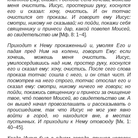
меня очистить. Иисус, простерши руку, коснулся
его и сказал: хочу, очистись. И он тотчас
очистился от проказы. И говорит ему Иисус:
смотри, никому не сказывай; но пойди, покажи себя
священнику и принеси дар, какой повелел Моисей,
во свидетельство им
[Мф. 8: 1−4].
Приходит к Нему прокаженный и, умоляя Его и
падая пред Ним на колени, говорит Ему: если
хочешь, можешь меня очистить. Иисус,
умилосердившись над ним, простер руку, коснулся
его и сказал ему: хочу, очистись. После сего слова
проказа тотчас сошла с него, и он стал чист. И
посмотрев на него строго, тотчас отослал его и
сказал ему: смотри, никому ничего не говори; но
пойди, покажись священнику и принеси за очищение
твое, чтó повелел Моисей, во свидетельство им. А
он вышед начал провозглашать и рассказывать о
происшедшем, так что Иисус не мог уже явно
войти в город, но находился вне, в местах
пустынных. И приходили к Нему отовсюду
[Мк. 1:
40−45].