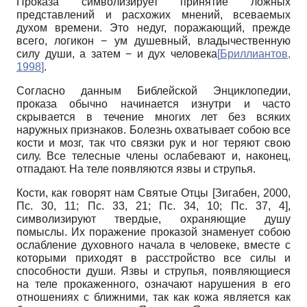
Проказа символизирует принятие ложных
представлений и расхожих мнений, всеваемых
духом времени. Это недуг, поражающий, прежде
всего, логикон − ум душевный, владычественную
силу души, а затем − и дух человека
[
Бриллиантов,
1998
]
.
Согласно данным Библейской Энциклопедии,
проказа обычно начинается изнутри и часто
скрывается в течение многих лет без всяких
наружных признаков. Болезнь охватывает собою все
кости и мозг, так что связки рук и ног теряют свою
силу. Все телесные члены ослабевают и, наконец,
отпадают. На теле появляются язвы и струпья.
Кости, как говорят нам Святые Отцы [Зигабен, 2000,
Пс. 30, 11; Пс. 33, 21; Пс. 34, 10; Пс. 37, 4],
символизируют твердые, охраняющие душу
помыслы. Их поражение проказой знаменует собою
ослабление духовного начала в человеке, вместе с
которыми приходят в расстройство все силы и
способности души. Язвы и струпья, появляющиеся
на теле прокаженного, означают нарушения в его
отношениях с ближними, так как кожа является как