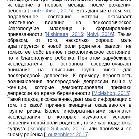
истощение в первые месяцы после рождения
ребенка
[
Loutzenhiser, 2015
]
. Есть данные о том, что
подавленное состояние матери оказывает
негативное влияние на психологическое
благополучие младенца и формирование
привязанности
[
Nishimura, 2016
;
Nolvi, 2016
]
. Таким
образом, от того, насколько хорошо мать
адаптируется к новой роли родителя, зависит не
только ее собственное психологическое состояние,
но и благополучие ребенка. При этом зарубежные
исследователи в основном сосредоточивают
внимание на описании групп риска для
послеродовой депрессии. К примеру, вероятность
возникновения послеродовой депрессии выше у
женщин, которые демонстрировали признаки
депрессии во время беременности
[
McMahon, 2015
]
.
Такой подход, к сожалению, дает мало информации о
том, по какой причине женщины оказываются в
группе риска. Более информативными являются
исследования, в которых изучаются условия
освоения новой роли родителя, такие как поддержка
супруга
[
Schoppe-Sullivan, 2016
]
или проблемы со
сном у ребенка
[
Loutzenhiser, 2015
]
.