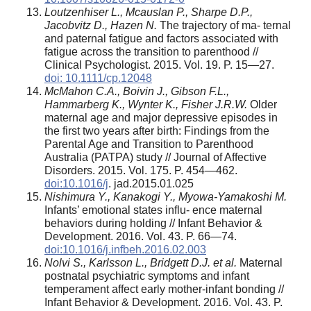
Loutzenhiser
L.,
Mcauslan
P.,
Sharpe
D.P
.,
Jacobvitz
D.,
Hazen
N.
The trajectory of ma- ternal
and paternal fatigue and factors associated with
fatigue across the transition to parenthood //
Clinical Psychologist. 2015. Vol. 19. P. 15—27.
doi: 10.1111/cp.12048
McMahon C.A., Boivin J., Gibson F.L.,
Hammarberg K., Wynter K., Fisher J.R.W.
Older
maternal age and major depressive episodes in
the first two years after birth: Findings from the
Parental Age and Transition to Parenthood
Australia (PATPA) study // Journal of Affective
Disorders. 2015. Vol. 175. P. 454—462.
doi:10.1016/j
. jad.2015.01.025
Nishimura Y., Kanakogi Y., Myowa-Yamakoshi M.
Infants’ emotional states influ- ence maternal
behaviors during holding // Infant Behavior &
Development. 2016. Vol. 43. P. 66—74.
doi:10.1016/j.infbeh.2016.02.003
Nolvi S., Karlsson L., Bridgett D.J. et al.
Maternal
postnatal psychiatric symptoms and infant
temperament affect early mother-infant bonding //
Infant Behavior & Development. 2016. Vol. 43. P.