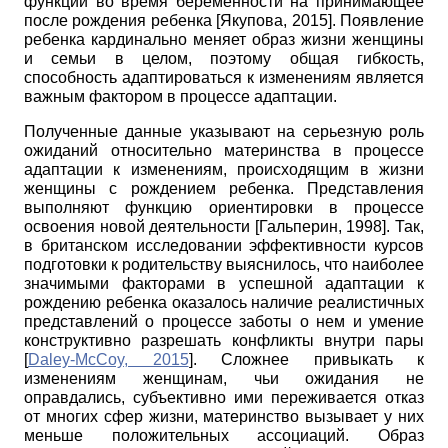
функций во время беременности на принимающее
после рождения ребенка
[
Якупова, 2015
]
. Появление
ребенка кардинально меняет образ жизни женщины
и семьи в целом, поэтому общая гибкость,
способность адаптироваться к изменениям является
важным фактором в процессе адаптации.
Полученные данные указывают на серьезную роль
ожиданий относительно материнства в процессе
адаптации к изменениям, происходящим в жизни
женщины с рождением ребенка. Представления
выполняют функцию ориентировки в процессе
освоения новой деятельности
[
Гальперин, 1998
]
. Так,
в британском исследовании эффективности курсов
подготовки к родительству выяснилось, что наиболее
значимыми факторами в успешной адаптации к
рождению ребенка оказалось наличие реалистичных
представлений о процессе заботы о нем и умение
конструктивно разрешать конфликты внутри пары
[
Daley-McCoy, 2015
]
. Сложнее привыкать к
изменениям женщинам, чьи ожидания не
оправдались, субъективно ими переживается отказ
от многих сфер жизни, материнство вызывает у них
меньше положительных ассоциаций. Образ