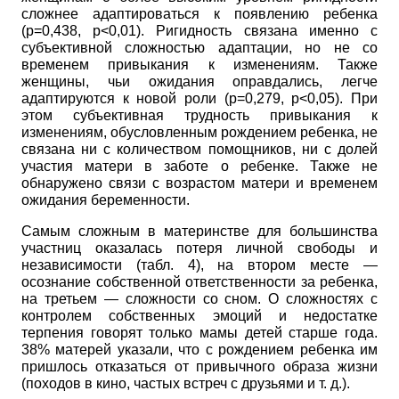
сложнее адаптироваться к появлению ребенка
(
р
=0,438,
p<0,01).
Ригидность связана именно с
субъективной сложностью адаптации, но не со
временем привыкания к изменениям. Также
женщины, чьи ожидания оправдались, легче
адаптируются к новой роли (
р
=0,279,
p<0,05).
При
этом субъективная трудность привыкания к
изменениям, обусловленным рождением ребенка, не
связана ни с количеством помощников, ни с долей
участия матери в заботе о ребенке. Также не
обнаружено связи с возрастом матери и временем
ожидания беременности.
Самым сложным в материнстве для большинства
участниц оказалась потеря личной свободы и
независимости (табл. 4), на втором месте —
осознание собственной ответственности за ребенка,
на третьем — сложности со сном. О сложностях с
контролем собственных эмоций и недостатке
терпения говорят только мамы детей старше года.
38% матерей указали, что с рождением ребенка им
пришлось отказаться от привычного образа жизни
(походов в кино, частых встреч с друзьями и т. д.).