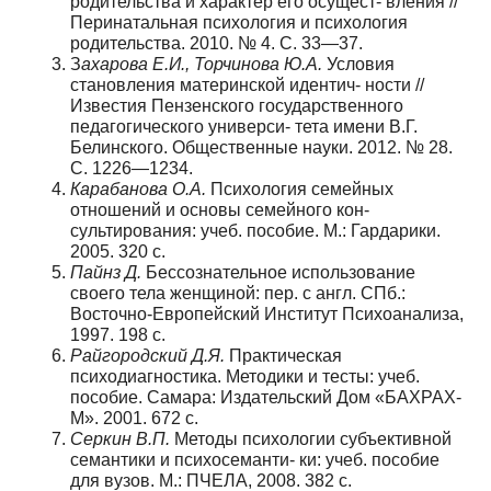
родительства и характер его осущест- вления //
Перинатальная психология и психология
родительства. 2010. № 4. С. 33—37.
З
ахарова Е.И., Торчинова Ю.А.
Условия
становления материнской идентич- ности //
Известия Пензенского государственного
педагогического универси- тета имени В.Г.
Белинского. Общественные науки. 2012. № 28.
С. 1226—1234.
Карабанова О.А.
Психология семейных
отношений и основы семейного кон-
сультирования: учеб. пособие. М.: Гардарики.
2005. 320 с.
Пайнз Д.
Бессознательное использование
своего тела женщиной: пер. с англ. СПб.:
Восточно-Европейский Институт Психоанализа,
1997. 198 с.
Райгородский Д.Я.
Практическая
психодиагностика. Методики и тесты: учеб.
пособие. Самара: Издательский Дом «БАХРАХ-
М». 2001. 672 с.
Серкин В.П.
Методы психологии субъективной
семантики и психосеманти- ки: учеб. пособие
для вузов. М.: ПЧЕЛА, 2008. 382 с.