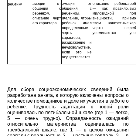
эмоции от
эмоции от
описание ребенка
ре
ребенку
общения с
общения с
— как правило,
выз
ребенком,
ребенком.
миловидной
пол
описание черт
Желание, чтобы
внешности, при
эм
его характера
ребенок имел
этом конкретные
хар
определенные
черты не
р
черты
упоминаются
упо
характера,
раздражение и
неудовольствие,
если это не
осуществляется
Для сбора социоэкономических сведений была
разработана анкета, в которую включены вопросы о
количестве помощников и доле их участия в заботе о
ребенке. Трудность адаптации к новой роли
оценивалась по пятибалльной шкале (где 1 — легко,
5 — очень трудно). Оправданность ожиданий
относительно материнства оценивалась по
трехбалльной шкале, где 1 — в целом ожидания
совпали с реальностью, 2 — частично совпали, 3 — в