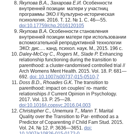
Якупова В.А., Захарова Е.И.
Особенности
внутренней позиции матери у участниц
программы ЭКО // Культурно-историческая
психология. 2016. Т. 12. № 1. С. 46—55.
doi:10.17759/chp.2016120105
Якупова В.А.
Особенности становления
внутренней позиции матери при использовании
вспомогательной репродуктивной технологии
ЭКО: дис…. канд. психол. наук. М., 2015. 196 с.
Daley-McCoy C., Rogers M., Slade P.
Enhancing
relationship functioning during the transition to
parenthood: a cluster-randomised controlled trial //
Arch Womens Ment Health. 2015. Vol. 18. P. 681—
692.
doi: 10.1007/s00737-015-0510-7
Doss B.D., Rhoades G.K.
The transition to
parenthood: impact on couples’ ro- mantic
relationships // Current Opinion in Psychology.
2017. Vol. 13. P. 25—28.
doi:10.1016/j.copsyc.2016.04.003
Christopher C., Umemura T., Mann T.
Marital
Quality over the Transition to Par- enthood as a
Predictor of Coparenting // Child Fam Stud. 2015.
Vol. 24. № 12. P. 3636—3651.
doi:
10.1007/s10826-015-0172-0