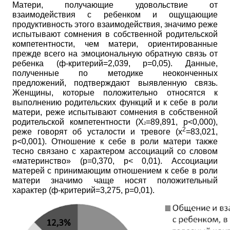
Матери, получающие удовольствие от
взаимодействия с ребенком и ощущающие
продуктивность этого взаимодействия, значимо реже
испытывают сомнения в собственной родительской
компетентности, чем матери, ориентированные
прежде всего на эмоциональную обратную связь от
ребенка (
ф
-критерий=2,039,
p=0,05).
Данные,
полученные по методике неоконченных
предложений, подтверждают выявленную связь.
Женщины, которые положительно относятся к
выполнению родительских функций и к себе в роли
матери, реже испытывают сомнения в собственной
родительской компетентности (
Х
=89,891,
p<0,000),
2
2
реже говорят об усталости и тревоге (
х
=83,021,
p<0,001).
Отношение к себе в роли матери также
тесно связано с характером ассоциаций со словом
«материнство» (
р
=0,370,
p<
0,01). Ассоциации
матерей с принимающим отношением к себе в роли
матери значимо чаще носят положительный
характер (
ф
-критерий=3,275,
p=0,01).