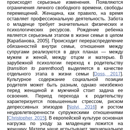
происходят серьезные изменения. Появляются
ограничения личного свободного времени, свободы
перемещений. Женщина, как правило, на время
оставляет профессиональную деятельность. Забота
о младенце требует значительных физических и
психологических ресурсов. Рождение ребенка
является серьезным этапом в жизни семьи в целом
[
Карабанова, 2005
]
. Происходит перераспределение
обязанностей внутри семьи, отношения между
супругами реализуются в двух планах — между
мужем и женой, между отцом и матерью. В
зарубежной психологии переход к родительству
(
transition to parenthood
)
выделяется в качестве
отдельного этапа в жизни семьи
[
Doss, 2017
]
.
Культурное содержание социальной позиции
родителя может быть разным, однако неизбежно
перед женщиной и мужчиной стоит задача ее
освоения. Период перехода к родительству
характеризуется повышенным стрессом, риском
депрессивных эпизодов
[
Nolvi, 2016
]
и ростом
неудовлетворенности супружескими отношениями
[
Christopher, 2015
]
. В европейской культуре основная
нагрузка по уходу за младенцем ложится на
женщину. Матери чаще испытывают эмоциональное