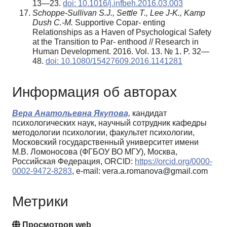
13—23.
doi: 10.1016/j.infbeh.2016.03.003
Schoppe-Sullivan S.J., Settle T., Lee J-K., Kamp
Dush C.-M.
Supportive Copar- enting
Relationships as a Haven of Psychological Safety
at the Transition to Par- enthood // Research in
Human Development. 2016. Vol. 13. № 1. P. 32—
48.
doi: 10.1080/15427609.2016.1141281
Информация об авторах
Вера Анатольевна Якупова,
кандидат
психологических наук, научный сотрудник кафедры
методологии психологии, факультет психологии,
Московский государственный университет имени
М.В. Ломоносова (ФГБОУ ВО МГУ), Москва,
Российская Федерация, ORCID:
https://orcid.org/0000-
0002-9472-8283
, e-mail: vera.a.romanova@gmail.com
Метрики
Просмотров web