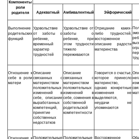
Компоненты
роли
Адекватный
Амбивалентный
Эйфорический
родителя
По
Выполнение
Удовольствие
Удовольствие от
Отрицание каких-
эм
родительских
от заботы о
заботы о
либо трудностей,
р
функций
ребенке,
ребенке, при
восторженное
выз
временный
этом трудности
описание радости
огр
характер
тяжело
материнства
пе
трудностей
переживаются
тру
Отношение к
Описание
Описание
Говорится о счастье,
Оп
себе в роли
связанных с
связанных с
которое принесло
нег
матери
материнством
материнством
материнство,
изм
положительных
положительных
однако конкретные
св
изменений в
изменений в
изменения не
мат
себе, описание
себе, сомнения в
выделяются,
выработанных
собственной
неудачи не
компетенций,
родительской
упоминаются
принятие
компетентности
собственных
недостатков
Положительные
Положительные
Восторженное
О
Отношение к