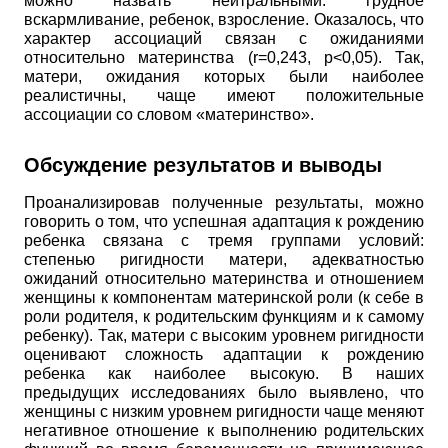
можно назвать нейтральными: грудное
вскармливание, ребенок, взросление. Оказалось, что
характер ассоциаций связан с ожиданиями
относительно материнства
(r=0,243, p<0,05).
Так,
матери, ожидания которых были наиболее
реалистичны, чаще имеют положительные
ассоциации со словом «материнство».
Обсуждение результатов и выводы
Проанализировав полученные результаты, можно
говорить о том, что успешная адаптация к рождению
ребенка связана с тремя группами условий:
степенью ригидности матери, адекватностью
ожиданий относительно материнства и отношением
женщины к компонентам материнской роли (к себе в
роли родителя, к родительским функциям и к самому
ребенку). Так, матери с высоким уровнем ригидности
оценивают сложность адаптации к рождению
ребенка как наиболее высокую. В наших
предыдущих исследованиях было выявлено, что
женщины с низким уровнем ригидности чаще меняют
негативное отношение к выполнению родительских