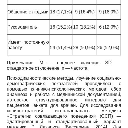
Общение с людьми
18 (17,1%)
9 (16,4%)
9 (18,0%)
Руководитель
16 (15,2%)
10 (18,2%)
6 (12,0%)
Имеет постоянную
работу
54 (51,4%)
28 (50,9%)
26 (52,0%)
Примечание: M — среднее значение; SD —
стандартное отклонение, n — частота.
Психодиагностические методы. Изучение социально-
демографических показателей проводилось с
помощью клинико-психологических методов: сбор
анамнеза и работа с медицинской документацией,
авторское структурированное интервью для
пациентов, анкета для врачей. Для исследования
копинг-стратегий использовалась методика
«Стратегии совладающего поведения» (ССП) —
адаптированный и стандартизованный вариант
методики Р. Лазаруса
[
Вассерман, 2014
]
. Для