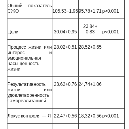
Общий показатель
СЖО
105,53+1,96
95,78+1,71
p<0,001
23,84+
Цели
30,04+0,95
0,83
p<0,001
Процесс жизни или
28,02+0,51
28,52+0,65
интерес и
эмоциональная
насыщенность
жизни
Результативность
23,62+0,76
24,74+1,06
жизни или
удовлетворенность
самореализацией
Локус контроля — Я
22,47+0,56
18,32+0,56
p<0,001