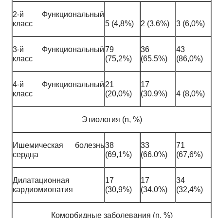
2-й Функциональный
класс
5 (4,8%)
2 (3,6%)
3 (6,0%)
3-й Функциональный
79
36
43
класс
(75,2%)
(65,5%)
(86,0%)
4-й Функциональный
21
17
класс
(20,0%)
(30,9%)
4 (8,0%)
Этиология (n, %)
Ишемическая болезнь
38
33
71
сердца
(69,1%)
(66,0%)
(67,6%)
Дилатационная
17
17
34
кардиомиопатия
(30,9%)
(34,0%)
(32,4%)
Коморбидные заболевания (n, %)