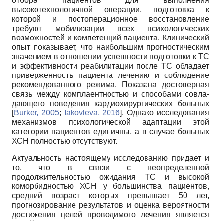
отбора пациентов для выполнения
высокотехнологичной операции, подготовка к
которой и посто­перационное восстановление
требуют мобилизации всех психологических
возможностей и компетенций пациента. Клинический
опыт показывает, что наибольшим прогностическим
значением в отношении успешности подготовки к ТС
и эффективности реабилитации после ТС обладает
приверженность пациента лечению и соблюдение
рекомендованного режима. Показана достоверная
связь между комплаентностью и способами совла-
дающего поведения кардиохирургических больных
[
Burker, 2005
;
Iakovleva, 2016
]
. Однако исследования
механизмов психологической адаптации этой
категории пациентов единичны, а в случае больных
ХСН полностью отсутствуют.
Актуальность настоящему исследованию придает и
то, что в связи с неопределенной
продолжительностью ожидания ТС и высокой
коморбидностью ХСН у большинства пациентов,
средний возраст которых превышает 50 лет,
прогнозирование результатов и оценка вероятности
достижения целей проводимого лечения является