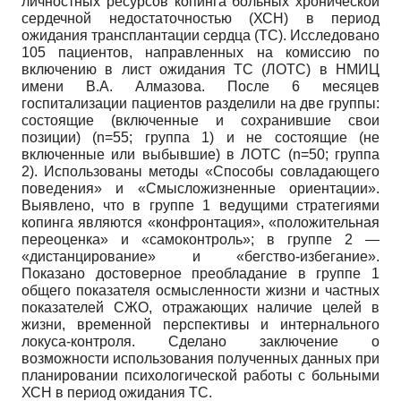
личностных ресурсов копинга больных хронической
сердечной недостаточностью (ХСН) в период
ожидания трансплантации сердца (ТС). Исследовано
105 пациентов, направленных на комиссию по
включению в лист ожидания ТС (ЛОТС) в НМИЦ
имени В.А. Алмазова. После 6 месяцев
госпитализации пациентов разделили на две группы:
состоящие (включенные и сохранившие свои
позиции) (n=55; группа 1) и не состоящие (не
включенные или выбывшие) в ЛОТС (n=50; группа
2). Использованы методы «Способы совладающего
поведения» и «Смысложизненные ориентации».
Выявлено, что в группе 1 ведущими стратегиями
копинга являются «конфронтация», «положительная
переоценка» и «самоконтроль»; в группе 2 —
«дистанцирование» и «бегство-избегание».
Показано достоверное преобладание в группе 1
общего показателя осмысленности жизни и частных
показателей СЖО, отражающих наличие целей в
жизни, временной перспективы и интернального
локуса-контроля. Сделано заключение о
возможности использования полученных данных при
планировании психологической работы с больными
ХСН в период ожидания ТС.