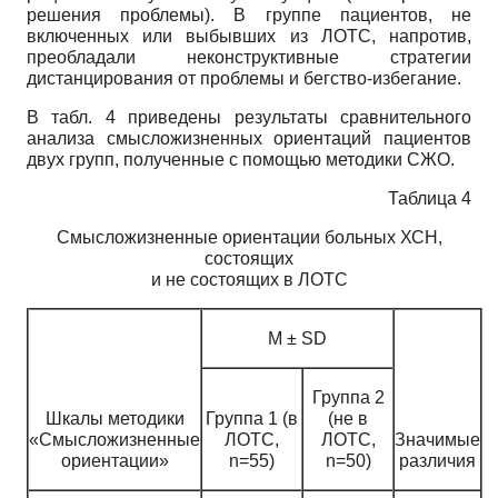
решения проблемы). В группе пациентов, не
включенных или выбывших из ЛОТС, напротив,
преобладали неконструктивные стратегии
дистанцирования от проблемы и бегство-избегание.
В табл. 4 приведены результаты сравнительного
анализа смысло­жизненных ориентаций пациентов
двух групп, полученные с помощью методики СЖО.
Таблица 4
Смысложизненные ориентации больных ХСН,
состоящих
и не состоящих в ЛОТС
М ± SD
Группа 2
Шкалы методики
Группа 1 (в
(не в
«Смысложизненные
ЛОТС,
ЛОТС,
Значимые
ориентации»
n=55)
n=50)
различия