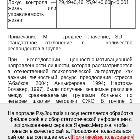
Локус контроля —
29,49+0,46
25,94+0,60
p<0,001
жизнь или
управляемость
жизни
Примечание: M — среднее значение; SD —
стандартное отклонение, n — количество
респондентов в группе.
При исследовании ценностно-мотивационной
направленности личности, которая рассматривается
в отечественной психологической литературе как
важный личностный ресурс преодоления стресса
[
Абабков, 2004
;
Анцыферова, 1994
;
Нартова-
Бочавер, 1997
]
, были получены значимые различия
между сравниваемыми группами больных по
четырем шкалам методики СЖО. В группе 1
выявлено преобладание общего показателя
осмысленности жизни, включенные в нее пациенты
На портале PsyJournals.ru осуществляется обработка
характеризуются наличием более выраженных
файлов cookie и сбор статистической информации с
целей и планов на будущее, которые придают жизни
использованием сервиса Яндекс.Метрика, чтобы
осмысленность, направленность и временную
повысить качество сайта. Продолжая пользоваться
перспективу, по сравнению с пациентами, не
сайтом, вы соглашаетесь с
Политикой использования