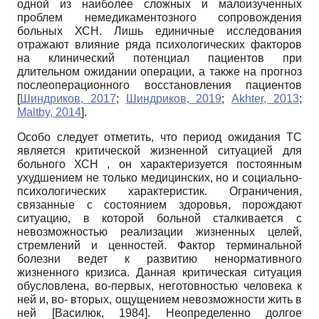
одной из наиболее сложных и малоизученных
проблем немедикаментозного сопровождения
больных ХСН. Лишь единичные исследования
отражают влияние ряда психологических факторов
на клинический потенциал пациентов при
длительном ожидании операции, а также на прогноз
послеоперационного восстановления пациентов
[
Шиндриков, 2017
;
Шиндриков, 2019
;
Akhter, 2013
;
Maltby, 2014
]
.
Особо следует отметить, что период ожидания ТС
является критической жизненной ситуацией для
больного ХСН , он характеризуется постоянным
ухудшением не только медицинских, но и социально-
психологических характеристик. Ограничения,
связанные с состоянием здоровья, порождают
ситуацию, в которой больной сталкивается с
невозможностью реализации жизненных целей,
стремлений и ценностей. Фактор терминальной
болезни ведет к развитию ненормативного
жизненного кризиса. Данная критическая ситуация
обусловлена, во-первых, неготовностью человека к
ней и, во- вторых, ощущением невозможности жить в
ней
[
Василюк, 1984
]
. Неопределенно долгое