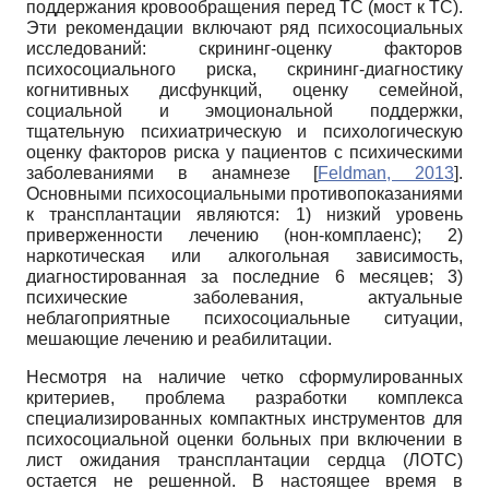
поддержания кровообращения перед ТС (мост к ТС).
Эти рекомендации включают ряд психосо­циальных
исследований: скрининг-оценку факторов
психосоциального риска, скрининг-диагностику
когнитивных дисфункций, оценку семейной,
социальной и эмоциональной поддержки,
тщательную психиатрическую и психологическую
оценку факторов риска у пациентов с психическими
заболеваниями в анамнезе
[
Feldman, 2013
]
.
Основными психосоци­альными противопоказаниями
к трансплантации являются: 1) низкий уровень
приверженности лечению (нон-комплаенс); 2)
наркотическая или алкогольная зависимость,
диагностированная за последние 6 месяцев; 3)
психические заболевания, актуальные
неблагоприятные психо­социальные ситуации,
мешающие лечению и реабилитации.
Несмотря на наличие четко сформулированных
критериев, проблема разработки комплекса
специализированных компактных инструментов для
психосоциальной оценки больных при включении в
лист ожидания трансплантации сердца (ЛОТС)
остается не решенной. В настоящее время в