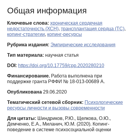
Общая информация
Ключевые слова:
хроническая сердечная
недостаточность (ХСН)
,
трансплантация сердца (ТС)
,
копинг-стратегии
,
копинг-ресурсы
Рубрика издания:
Эмпирические исследования
Тип материала:
научная статья
DOI:
https://doi.org/10.17759/cpp.2020280210
Финансирование.
Работа выполнена при
поддержке гранта РФФИ № 18-013-00689 А.
Опубликована
29.06.2020
Тематический сетевой сборник:
Психологические
ресурсы личности и вызовы современности
Для цитаты:
Шиндриков, Р.Ю., Щелкова, О.Ю.,
Демченко, Е.А., Миланич, Ю.М. (2020). Копинг-
поведение в системе психосоциальной оценки