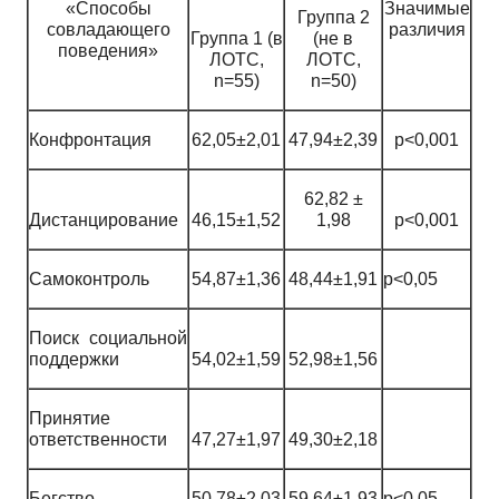
«Способы
Значимые
Группа 2
совладающего
различия
Группа 1 (в
(не в
поведения»
ЛОТС,
ЛОТС,
n=55)
n=50)
Конфронтация
62,05±2,01
47,94±2,39
p<0,001
62,82 ±
Дистанцирование
46,15±1,52
1,98
p<0,001
Самоконтроль
54,87±1,36
48,44±1,91
p<0,05
Поиск социальной
поддержки
54,02±1,59
52,98±1,56
Принятие
ответственности
47,27±1,97
49,30±2,18
Бегство
50,78±2,03
59,64±1,93
p<0,05