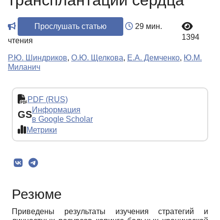
трансплантации сердца
Прослушать статью
29 мин.
1394
чтения
Р.Ю. Шиндриков
,
О.Ю. Щелкова
,
Е.А. Демченко
,
Ю.М.
Миланич
PDF (RUS)
Информация
GS
в Google Scholar
Метрики
Резюме
Приведены результаты изучения стратегий и