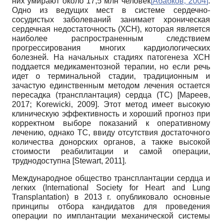
них умирают около 17,5 млн человек
[
Абабков, 2004
]
.
Одно из ведущих мест в системе сердечно-
сосудистых заболеваний занимает хроническая
сердечная недостаточность (ХСН), которая является
наиболее распространенным следствием
прогрессирования многих кардиологических
болезней. На начальных стадиях патогенеза ХСН
поддается медикаментозной терапии, но если речь
идет о терминальной стадии, традиционным и
зачастую единственным методом лечения остается
пересадка (трансплантация) сердца (ТС)
[
Мареев,
2017
;
Korewicki, 2009
]
. Этот метод имеет высокую
клиническую эффективность и хороший прогноз при
корректном выборе показаний к оперативному
лечению, однако ТС, ввиду отсутствия достаточного
количества донорских органов, а также высокой
стоимости реабилитации и самой операции,
труднодоступна
[
Stewart, 2011
]
.
Международное общество трансплантации сердца и
легких (International Society for Heart and Lung
Transplantation) в 2013 г. опубликовало основные
принципы отбора кандидатов для проведения
операции по имплантации механической системы