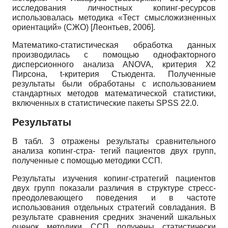
исследования личностных копинг-ресурсов
использовалась методика «Тест смысложизненных
ориентаций» (СЖО)
[
Леонтьев, 2006
]
.
Математико-статистическая обработка данных
производилась с помощью однофакторного
дисперсионного анализа ANOVA, критерия X2
Пирсона, t-критерия Стьюдента. Полученные
результаты были обработаны с использованием
стандартных методов математической статистики,
включенных в статистические пакеты SPSS 22.0.
Результаты
В табл. 3 отражены результаты сравнительного
анализа копинг-стра- тегий пациентов двух групп,
полученные с помощью методики ССП.
Результаты изучения копинг-стратегий пациентов
двух групп показали различия в структуре стресс-
преодолевающего поведения и в частоте
использования отдельных стратегий совладания. В
результате сравнения средних значений шкальных
оценок методики ССП получены статистически