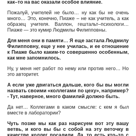
как–то на вас оказали особое влияние.
Пожалуй, учителей не было… ну как бы не очень
много… Это, конечно, Пиаже – не как учитель, а как
образец учителя. Валлон, гештальт–психологи…
Пиаже — это кумир Людмилы Филипповны.
Для меня они в памяти… Я еще застала Людмилу
Филипповну, еще у нее училась, и ее отношение
к Пиаже было каким-то совершенно особенным,
как мне запомнилось.
Ну, у меня нет работ по нему или против него… Но
это авторитет.
А если уже двигаться дальше, кого бы вы могли
назвать своими «коллегами по цеху», например?
- Тут, наверное, много фамилий должно быть.
Да нет… Коллегами в каком смысле: с кем я был
вместе в лаборатории?
Чуть позже мы как раз нарисуем вот эту вашу
ветвь, и кого вы бы с собой на эту веточку в
качестве коллег посадили. Да, то есть кто–то с