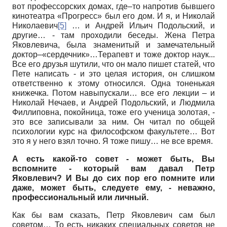
вот профессорских домах, где–то напротив бывшего
кинотеатра «Прогресс» был его дом. И я, и Николай
Николаевич
[5]
… и Андрей Ильич Подольский, и
другие… - там проходили беседы. Жена Петра
Яковлевича, была знаменитый и замечательный
доктор–«сердечник»…Терапевт и тоже доктор наук...
Все его друзья шутили, что он мало пишет статей, что
Пете написать - и это целая история, он слишком
ответственно к этому относился. Одна тоненькая
книжечка. Потом навыпускали… все его лекции – и
Николай Нечаев, и Андрей Подольский, и Людмила
Филлиповна, покойница, тоже его ученица золотая, -
это все записывали за ним. Он читал по общей
психологии курс на философском факультете… Вот
это я у него взял точно. Я тоже пишу… не все время.
А есть какой-то совет - может быть, Вы
вспомните - который вам давал Петр
Яковлевич? И Вы до сих пор его помните или
даже, может быть, следуете ему, - неважно,
профессиональный или личный.
Как бы вам сказать, Петр Яковлевич сам был
советом… То есть никаких специальных советов не