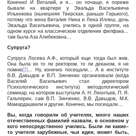
Конечно! И Виталий, и я… он почаще, я пореже
бывали на квартире у Эвальда Васильевича
Ильенкова (нынешняя Тверская, раньше Горького),
потому что жена Виталия Нина и Лена Иллеш, дочь
Эвальда Васильевича, учились в одной группе, на
одном курсе на классическом отделении филфака…
там была Аза Алибековна…
Супруга?
Супруга Лосева А.Ф., который еще тогда был жив.
Она была их то ли ректором, то ли деканом, я не
помню
[7]
… Ну, конечно посещали… А в институте
В.В. Давыдов и В.П. Зинченко организовали (когда
Василий Васильевич стал директором
Психологического института) методологический
семинар, на котором выступали А. Н. Леонтьев, П. Я.
Гальперин, сам В.П. Зинченко, В.В. Давыдов, М.К.
Мамардашвили и другие. Конечно, мы посещали…
Вы, когда говорили об учителях, много наших
отечественных фамилий назвали, в основном у
кого непосредственно учились. Были ли какие–
то учителя зарубежные, чьи идеи, может быть,