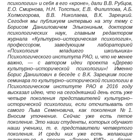
психологии» и себя в его «кроне», дали В.В. Рубцов,
Е.О. Смирнова, Н.Н. Толстых, Е.В. Филиппова, А.Б.
Холмогорова, В.В. Николаева, В.К. Зарецкий.
Сегодня мы публикуем интервью на эту тему с
Борисом Данииловичем Элькониным, доктором
психологических наук, главным редактором
журнала «Культурно–историческая психология»,
профессором, заведующим лабораторией
«Психология младшего школьника»
Психологического института РАО, и, что не менее
важно, — с автором идеи проекта «Дерево
культурно–исторической психологии»! Именно
Борис Даниилович в беседе с В.К. Зарецким после
семинара по культурно–исторической психологии в
Психологическом институте РАО в 2016 году
высказал идею, что на сегодняшний день есть уже
четыре поколения представителей культурно–
исторической психологии, если отсчитывать от
самого Льва Семеновича, как поколения №1.
Вносим уточнение. Сейчас уже есть пятое
поколение. Это наши студенты, которых обучают
наши ученики, т. е. представители четвертого
поколения. И среди них уже есть желающие
включиться в проект «Дерево КИП» и брать