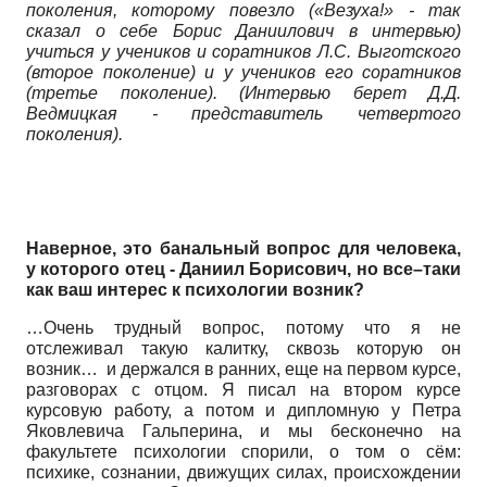
поколения, которому повезло («Везуха!»
-
так
сказал о себе Борис Даниилович в интервью)
учиться у учеников и соратников Л.С. Выготского
(второе поколение) и у учеников его соратников
(третье поколение). (Интервью берет Д.Д.
Ведмицкая
-
представитель четвертого
поколения).
Наверное, это банальный вопрос для человека,
у которого отец
-
Даниил Борисович, но все–таки
как ваш интерес к психологии возник?
…Очень трудный вопрос, потому что я не
отслеживал такую калитку, сквозь которую он
возник… и держался в ранних, еще на первом курсе,
разговорах с отцом. Я писал на втором курсе
курсовую работу, а потом и дипломную у Петра
Яковлевича Гальперина, и мы бесконечно на
факультете психологии спорили, о том о сём:
психике, сознании, движущих силах, происхождении