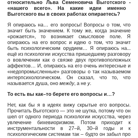
относительно Льва Семеновича Выготского
-
«нашего всего». На какие идеи именно
Выготского вы в своих работах опираетесь?
Я опираюсь на… его вопросы! Вопросы о том, что
значит быть значением. К тому же, когда значение
«рожается», то возникает смысловое поле. Я
опираюсь на его вопрос и идею о том, что значит
быть психологическим орудием… Я опираюсь на...
ещё из психологии искусства пришедшему разговору
о вовлечении как о связке двух противоположных
аффектов… И, опираюсь на его очень интересные и
«недопромысленные» разговоры о так называемом
интерпсихологическом. Он сказал, что то, что
называется душа, оно
между
, а не
у
.
То есть вы как–то берете его вопросы и…?
Нет, как бы я в идеях вижу скрытые его вопросы.
Прочитать Выготского — это не шутка, потому что он
шел от одного периода психологии искусства, через
увлечение бихевиоризмом. Потом приходит к
инструментальности в 27–й, 30–й годы и к
психологическим системам так – будто он забыл про