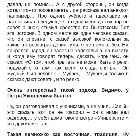
давал, не помню… А с другой стороны, он когда
хотел что–то посоветовать…он рассказывал анекдот,
например… Про одного учёного и тщеславие он
рассказывал следующее: это для меня до сих пор не
совет, а знак, стимул–средство по Выготскому. Вот
эта история. В одном местечке один человек сказал,
что он спрыгнет с самой высокой колокольни за
какие–то вознаграждения, или, я не помню, без. Ну,
собрался народ, он залез на колокольню, на высоту,
и когда ему говорят теперь, дескать, «прыгай», он
сказал: «О том, чтоб прыгать не может быть и речи,
подумайте о том, как меня отсюда снять»... Он
мудрый был человек… Мудрец… Мудрецы только в
сказках дают советы, и то редко.
Очень интересный такой подход. Видимо, у
Петра Яковлевича был он.
Ну, он разговаривал с учениками, а не учил…Как бы
это сказать: вот он не говорил – он с ними вел
разговор… у себя дома, около метро «Университет»
и в других местах..
Такая немножко как восточная, традиция. Ну