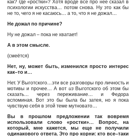
как? где «ростки»? Хотя вроде все про нее сказал в
психологии искусства… потом снова. Ну это как бы
не то, чего я не касаюсь… а то, что я не дожал…
Не дожал по причине?
Ну не дожал – пока не хватает!
А в этом смысле.
(смеётся)
Нет, ну, может быть, изменился просто интерес
как–то и…
Нет. У Выготского…эти все разговоры про личность и
мотивы и прочее… А вот
из
Выготского об этом бы
сказать… через переживание… и Федора
вспоминая. Вот это бы была бы затея, но я пока
чувствую себя в этой теме мутновато…
Вы в прошлом предложении так вовремя
использовали слово «ростки»… Вопрос, на
который, мне кажется, мы еще не получили
одинакового ответа. Это про корни: кто все–таки