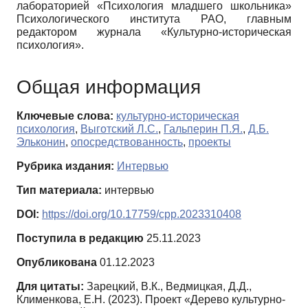
лабораторией «Психология младшего школьника»
Психологического института РАО, главным
редактором журнала «Культурно-историческая
психология».
Общая информация
Ключевые слова:
культурно-историческая
психология
,
Выготский Л.С.
,
Гальперин П.Я.
,
Д.Б.
Эльконин
,
опосредствованность
,
проекты
Рубрика издания:
Интервью
Тип материала:
интервью
DOI:
https://doi.org/10.17759/cpp.2023310408
Поступила в редакцию
25.11.2023
Опубликована
01.12.2023
Для цитаты:
Зарецкий, В.К., Ведмицкая, Д.Д.,
Клименкова, Е.Н. (2023). Проект «Дерево культурно-