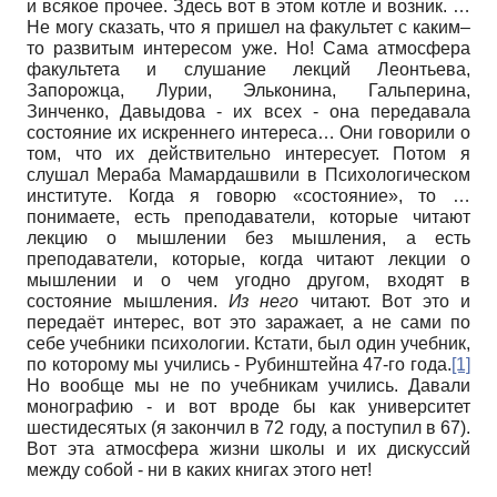
и всякое прочее. Здесь вот в этом котле и возник. …
Не могу сказать, что я пришел на факультет с каким–
то развитым интересом уже. Но! Сама атмосфера
факультета и слушание лекций Леонтьева,
Запорожца, Лурии, Эльконина, Гальперина,
Зинченко, Давыдова - их всех - она передавала
состояние их искреннего интереса… Они говорили о
том, что их действительно интересует. Потом я
слушал Мераба Мамардашвили в Психологическом
институте. Когда я говорю «состояние», то …
понимаете, есть преподаватели, которые читают
лекцию о мышлении без мышления, а есть
преподаватели, которые, когда читают лекции о
мышлении и о чем угодно другом, входят в
состояние мышления.
Из него
читают. Вот это и
передаёт интерес, вот это заражает, а не сами по
себе учебники психологии. Кстати, был один учебник,
по которому мы учились - Рубинштейна 47-го года.
[1]
Но вообще мы не по учебникам учились. Давали
монографию - и вот вроде бы как университет
шестидесятых (я закончил в 72 году, а поступил в 67).
Вот эта атмосфера жизни школы и их дискуссий
между собой - ни в каких книгах этого нет!