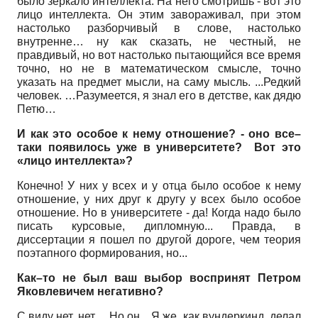
было зеркало интеллекта. На него смотришь - вот это
лицо интеллекта. Он этим завораживал, при этом
настолько разборчивый в слове, настолько
внутренне… ну как сказать, не честный, не
правдивый, но вот настолько пытающийся все время
точно, но не в математическом смысле, точно
указать на предмет мысли, на саму мысль. ...Редкий
человек. …Разумеется, я знал его в детстве, как дядю
Петю…
И как это особое к нему отношение?
-
оно все–
таки появилось уже в университете? Вот это
«лицо интеллекта»?
Конечно! У них у всех и у отца было особое к нему
отношение, у них друг к другу у всех было особое
отношение. Но в университете - да! Когда надо было
писать курсовые, дипломную... Правда, в
диссертации я пошел по другой дороге, чем теория
поэтапного формирования, но...
Как–то не был ваш выбор воспринят Петром
Яковлевичем негативно?
С виду нет, нет… Но он... Я же, как вундеркинд, делал