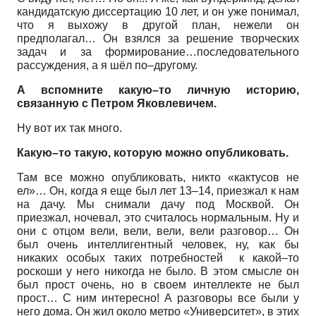
кандидатскую диссертацию 10 лет, и он уже понимал,
что я выхожу в другой план, нежели он
предполагал… Он взялся за решение творческих
задач и за формирование…последовательного
рассуждения, а я шёл по–другому.
А вспомните какую–то личную историю,
связанную с Петром Яковлевичем.
Ну вот их так много.
Какую–то такую, которую можно опубликовать.
Там все можно опубликовать, никто «кактусов не
ел»… Он, когда я еще был лет 13–14, приезжал к нам
на дачу. Мы снимали дачу под Москвой. Он
приезжал, ночевал, это считалось нормальным. Ну и
они с отцом вели, вели, вели, вели разговор… Он
был очень интеллигентный человек, ну, как бы
никаких особых таких потребностей к какой–то
роскоши у него никогда не было. В этом смысле он
был прост очень, но в своем интеллекте не был
прост… С ним интересно! А разговоры все были у
него дома. Он жил около метро «Университет», в этих