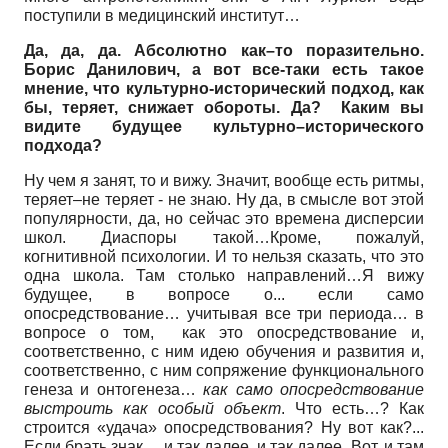
поступили в медицинский институт…
Да, да, да. Абсолютно как–то поразительно.
Борис Данилович, а вот все-таки есть такое
мнение, что культурно-исторический подход, как
бы, теряет, снижает обороты. Да? Каким вы
видите будущее культурно–исторического
подхода?
Ну чем я занят, то и вижу. Значит, вообще есть ритмы,
теряет–не теряет - не знаю. Ну да, в смысле вот этой
популярности, да, но сейчас это времена дисперсии
школ. Диаспоры такой…Кроме, пожалуй,
когнитивной психологии. И то нельзя сказать, что это
одна школа. Там столько направлений…Я вижу
будущее, в вопросе о... если само
опосредствование… учитывая все три периода… в
вопросе о том, как это опосредствование и,
соответственно, с ним идею обучения и развития и,
соответственно, с ним сопряжение функционального
генеза и онтогенеза…
как само опосредствование
выстроить как особый объект
. Что есть…? Как
строится «удача» опосредствования? Ну вот как?...
Если брать знак… и так далее, и так далее. Вот, и там