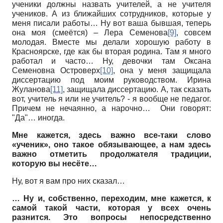
ученики должны назвать учителей, а не учителя
учеников. А из ближайших сотрудников, которые у
меня писали работы… Ну вот ваша бывшая, теперь
она моя (смеётся) – Лера Семенова
[9]
, совсем
молодая. Вместе мы делали хорошую работу в
Красноярске, где как бы вторая родина. Там я много
работал и часто… Ну, девочки там Оксана
Семеновна Островерх
[10]
, она у меня защищала
диссертацию под моим руководством. Ирина
Жуланова
[11]
, защищала диссертацию. А, так сказать
вот, учитель я или не учитель? - я вообще не педагог.
Причем не нечаянно, а нарочно… Они говорят:
"Да"… иногда.
Мне кажется, здесь важно все-таки слово
«ученик», оно такое обязывающее, а нам здесь
важно отметить продолжателя традиции,
которую вы несёте…
Ну, вот я вам про них сказал…
… Ну и, собственно, переходим, мне кажется, к
самой такой части, которая у всех очень
разнится. Это вопросы непосредственно