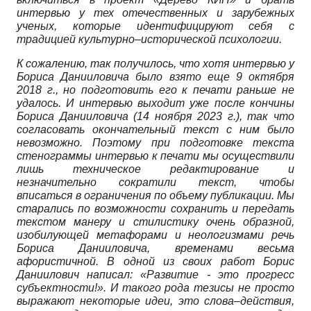
интервью у тех отечественных и зарубежных
ученых, которые идентифицируют себя с
традицией культурно–исторической психологии.
К сожалению, так получилось, что хотя интервью у
Бориса Данииловича было взято еще 9 октября
2018 г., но подготовить его к печати раньше не
удалось. И интервью выходит уже после кончины
Бориса Данииловича (14 ноября 2023 г.), так что
согласовать окончательный текст с ним было
невозможно. Поэтому при подготовке текста
стенограммы интервью к печати мы осуществили
лишь техническое редактирование и
незначительно сократили текст, чтобы
вписаться в ограничения по объему публикации. Мы
старались по возможности сохранить и передать
текстом манеру и стилистику очень образной,
изобилующей метафорами и неологизмами речь
Бориса Данииловича, временами весьма
афористичной. В одной из своих работ Борис
Даниилович написал: «Развитие
-
это прогресс
субъектности!». И такого рода тезисы не просто
выражают некоторые идеи, это слова–действия,