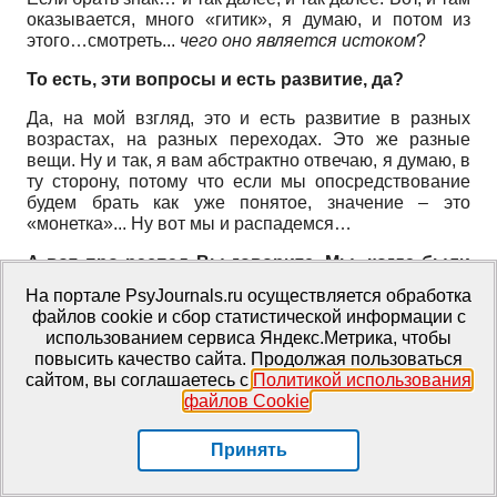
оказывается, много «гитик», я думаю, и потом из
этого…смотреть...
чего оно является истоком
?
То есть, эти вопросы и есть развитие, да?
Да, на мой взгляд, это и есть развитие в разных
возрастах, на разных переходах. Это же разные
вещи. Ну и так, я вам абстрактно отвечаю, я думаю, в
ту сторону, потому что если мы опосредствование
будем брать как уже понятое, значение – это
«монетка»... Ну вот мы и распадемся…
А вот про распад Вы говорите. Мы, когда были
на ИСКАРе
[13]
прошлым, наверное, летом, было
На портале PsyJournals.ru осуществляется обработка
очень заметно, что понимание Выготского не то,
файлов cookie и сбор статистической информации с
что даже в каждой стране, да, а вот...
использованием сервиса Яндекс.Метрика, чтобы
повысить качество сайта. Продолжая пользоваться
Ну, в разной группе ученых разное.
сайтом, вы соглашаетесь с
Политикой использования
файлов Cookie
.
Да.
Это нормально... Кстати, в третьем номере за 2016
Принять
год «Культурно–историческая психология» статья…
Манолиса
[14]
, и там прямо про это говорится, что...