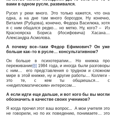
вами в одном русле, развивался.
Русел у реки много. Это только кажется, что она
одна, а на дне там много бороздок. Ну конечно,
Виталия (Рубцова), конечно, Федора Василюка, хотя
я с ним общался редко… но метко. Ну, кого? – Из
Красноярска Бориса (Иосифовича) Хасана…
Александра Асмолова.
А почему все–таки Федор Ефимович? Он уже
больше как–то в русле… консультативном?
Он больше в психотерапии... Но книжка про
переживание
[8]
1984 года, и иногда были разговоры
с ним… его представления о трудном и сложном
мире в этой книжке, ну и другие работы… Коллеги -
это те, с кем ты общаешься… с
«недипломатическим» интересом…
А если идти еще дальше, и вот кого бы вы могли
обозначить в качестве своих учеников?
Я когда прочел этот ваш вопрос... А мои учителя это
не говорили, но по их поведению, понимаете… это