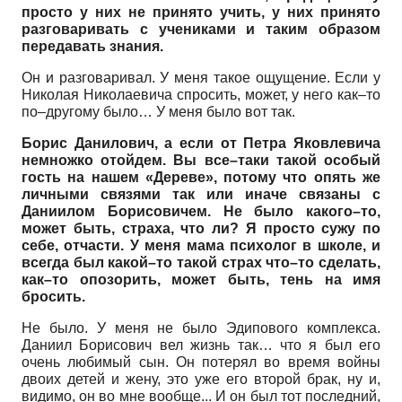
просто у них не принято учить, у них принято
разговаривать с учениками и таким образом
передавать знания.
Он и разговаривал. У меня такое ощущение. Если у
Николая Николаевича спросить, может, у него как–то
по–другому было… У меня было вот так.
Борис Данилович, а если от Петра Яковлевича
немножко отойдем. Вы все–таки такой особый
гость на нашем «Дереве», потому что опять же
личными связями так или иначе связаны с
Даниилом Борисовичем. Не было какого–то,
может быть, страха, что ли? Я просто сужу по
себе, отчасти. У меня мама психолог в школе, и
всегда был какой–то такой страх что–то сделать,
как–то опозорить, может быть, тень на имя
бросить.
Не было. У меня не было Эдипового комплекса.
Даниил Борисович вел жизнь так… что я был его
очень любимый сын. Он потерял во время войны
двоих детей и жену, это уже его второй брак, ну и,
видимо, он во мне вообще... И он был тот последний,