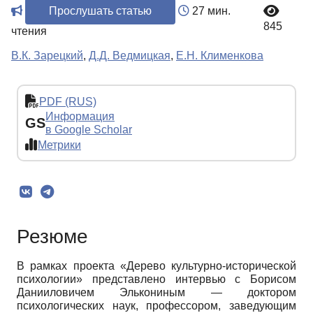
Прослушать статью
27 мин.
845
чтения
В.К. Зарецкий
,
Д.Д. Ведмицкая
,
Е.Н. Клименкова
PDF (RUS)
Информация
GS
в Google Scholar
Метрики
Резюме
В рамках проекта «Дерево культурно-исторической
психологии» представлено интервью с Борисом
Данииловичем Элькониным — доктором
психологических наук, профессором, заведующим