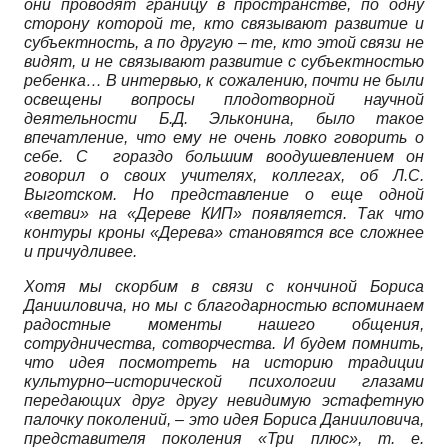
они проводят границу в пространстве, по одну
сторону которой те, кто связывают развитие и
субъектность, а по другую – те, кто этой связи не
видят, и не связывают развитие с субъектностью
ребенка… В интервью, к сожалению, почти не были
освещены вопросы плодотворной научной
деятельности Б.Д. Эльконина, было такое
впечатление, что ему не очень ловко говорить о
себе. С гораздо большим воодушевлением он
говорил о своих учителях, коллегах, об Л.С.
Выготском. Но представление о еще одной
«ветви» на «Дереве КИП» появляется. Так что
контуры кроны «Дерева» становятся все сложнее
и причудливее.
Хотя мы скорбим в связи с кончиной Бориса
Данииловича, но мы с благодарностью вспоминаем
радостные моменты нашего общения,
сотрудничества, сотворчества. И будем помнить,
что идея посмотреть на историю традиции
культурно–исторической психологии глазами
передающих друг другу невидимую эстафетную
палочку поколений, – это идея Бориса Данииловича,
представителя поколения «Три плюс», т. е.