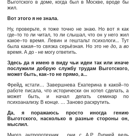
Выготского в доме, когда был в Москве, вроде бы
жил.
Вот этого я не знала.
Ну, проверьте, я тоже точно не знаю. Но вот я как
где–то то ли читал, то ли слышал, что он у него жил
какое–то время. Левин и гештальт психологи... Тут
была какая–то связка серьёзная. Но это не
до
, а
во
время. А до - не могу ответить.
Здесь да я имею в виду чьи идеи так или иначе
послужили добрую службу трудам Выготского,
может быть, как–то не прямо, а...
Фрейд, кстати… Завершнева Екатерина в какой–то
работе писала, что исторически он хотел сделать, а
может быть, и начал делать семинар по
психоанализу. В конце. … Заново раскрутить.
Да, я поражаюсь просто иногда гению
Выготского, насколько в разные стороны он,
мыслил.
Много антропотехник… они с А.Р. Лурией ведь