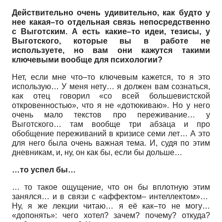
Действительно очень удивительно, как будто у
нее какая–то отдельная связь непосредственно
с Выготским. А есть какие–то идеи, тезисы, у
Выготского, которые вы в работе не
используете, но вам они кажутся такими
ключевыми вообще для психологии?
Нет, если мне что–то ключевым кажется, то я это
использую… У меня нету… я должен вам сознаться,
как отец говорил «со всей большевистской
откровенностью», что я не «дотюкиваю». Но у него
очень мало текстов про переживание… у
Выготского… там вообще три абзаца и про
обобщение переживаний в кризисе семи лет… А это
для него была очень важная тема. И, судя по этим
дневникам, и, ну, он как бы, если бы дольше…
…то успел бы…
… то такое ощущение, что он бы вплотную этим
занялся… и в связи с «аффектом– интеллектом»…
Ну, я же лекции читаю… я её как–то не могу…
«допонять»: чего хотел? зачем? почему? откуда?