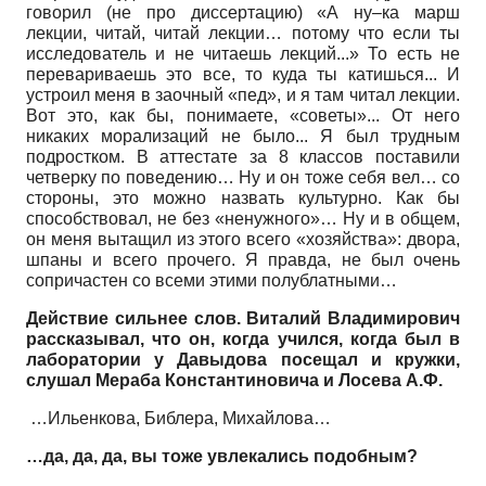
говорил (не про диссертацию) «А ну–ка марш
лекции, читай, читай лекции… потому что если ты
исследователь и не читаешь лекций...» То есть не
перевариваешь это все, то куда ты катишься... И
устроил меня в заочный «пед», и я там читал лекции.
Вот это, как бы, понимаете, «советы»... От него
никаких морализаций не было... Я был трудным
подростком. В аттестате за 8 классов поставили
четверку по поведению… Ну и он тоже себя вел… со
стороны, это можно назвать культурно. Как бы
способствовал, не без «ненужного»… Ну и в общем,
он меня вытащил из этого всего «хозяйства»: двора,
шпаны и всего прочего. Я правда, не был очень
сопричастен со всеми этими полублатными…
Действие сильнее слов. Виталий Владимирович
рассказывал, что он, когда учился, когда был в
лаборатории у Давыдова посещал и кружки,
слушал Мераба Константиновича и Лосева А.Ф.
…Ильенкова, Библера, Михайлова…
…да, да, да, вы тоже увлекались подобным?