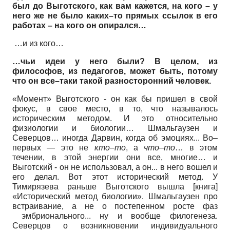
был до Выготского, как вам кажется, на кого – у
него же не было каких–то прямых ссылок в его
работах – на кого он опирался…
…и из кого…
…чьи идеи у него были? В целом, из
философов, из педагогов, может быть, потому
что он все–таки такой разносторонний человек.
«Момент» Выготского - он как бы пришел в свой
фокус, в свое место, в то, что называлось
историческим методом. И это относительно
физиологии и биологии… Шмальгаузен и
Северцов… иногда Дарвин, когда об эмоциях... Во–
первых — это не
кто–то
, а
что–то
… в этом
течении, в этой энергии они все, многие… и
Выготский - он не использовал, а он... в него вошел и
его делал. Вот этот исторический метод. У
Тимирязева раньше Выготского вышла [книга]
«Исторический метод биологии». Шмальгаузен про
встраивание, а не о постепенном росте фаз
эмбрионального... ну и вообще филогенеза.
Северцов о возникновении индивидуального