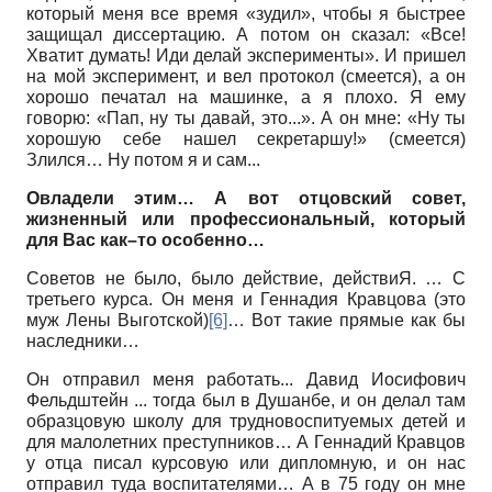
который меня все время «зудил», чтобы я быстрее
защищал диссертацию. А потом он сказал: «Все!
Хватит думать! Иди делай эксперименты». И пришел
на мой эксперимент, и вел протокол (смеется), а он
хорошо печатал на машинке, а я плохо. Я ему
говорю: «Пап, ну ты давай, это...». А он мне: «Ну ты
хорошую себе нашел секретаршу!» (смеется)
Злился… Ну потом я и сам...
Овладели этим… А вот отцовский совет,
жизненный или профессиональный, который
для Вас как–то особенно…
Советов не было, было действие, действиЯ. … С
третьего курса. Он меня и Геннадия Кравцова (это
муж Лены Выготской)
[6]
… Вот такие прямые как бы
наследники…
Он отправил меня работать... Давид Иосифович
Фельдштейн ... тогда был в Душанбе, и он делал там
образцовую школу для трудновоспитуемых детей и
для малолетних преступников… А Геннадий Кравцов
у отца писал курсовую или дипломную, и он нас
отправил туда воспитателями… А в 75 году он мне