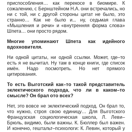
приспособления… как перекосе в биомире. К
сожалению, с Бернштейном Н.А. они встречались, но
ни с той, ни с другой стороны цитат не было, это
странно… Как не было и... ну, седьмая глава
«Мышления и речи» и «внутренняя форма слова»
Шпета… они просто рядом.
Многие упоминают Шпета как идейного
вдохновителя.
Ни одной цитаты, ни одной ссылки. Может, где–то
есть я не вычитал. Ну там в конце книги, где список
имён. Надо посмотреть. Но нет прямого
цитирования.
То есть Выготский как–то такой представитель
эклектического подхода, что ли в каком–то
смысле? Он брал ото всех?
Нет, это вовсе не эклектический подход. Он брал то,
что нужно, строя свою единицу… Для Выготского
Французская социологическая школа, Л. Леви–
Брюль, видимо, были важны. К. Бюллер был важен.
И конечно, гештальт–психологи: К. Левин, который у