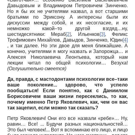
Давыдовым и Владимиром Петровичем Зинченко.
Но я бы их не учителями назвал, а вот старшими
братьями по Эриксону. А интересны были их
дискуссии между собой, и их несогласие, и их
немножко какой–то другой взгдяд…ну,
шестидесятники: Мераб
[2]
, Ильенков
[3]
, Феликс
Трофимович Михайлов, Давыдов, Зинченко, Юдин
[4]
, и так далее. Но эти двое для меня ближайшие. А
конечно, учителями я могу назвать и Запорожца… и
Алексея Николаевича Леонтьева, который нам
лекции читал по общей психологии… Везуха!
(Оглушительно смеется)
Да, правда, с мастодонтами психологии все–таки
ваше поколение... здорово, что успело
пообщаться! Если понятно, как с Даниилом
Борисовичем ваши жизни пересеклись, то как,
почему именно Петр Яковлевич, как, чем он вас
так зацепил, если можно так сказать?
Петр Яковлевич! Они его все назвали «ребе»… Ну,
равин… Все! ... Будучи разных национальностей…
Это был человек!... Вот я вспоминаю его лицо, и лицо