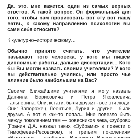
Да, это, мне кажется, один из самых верных
ответов. А такой вопрос. Он формальный для
того, чтобы нам прорисовать вот эту вот нашу
ветвь, к какому направлению психологии вы
сами себя относите?
К культурно–историческому…
Обычно принято считать, что учителем
называют того человека, у кого мы пишем
дипломные работы, дальше диссертации… Кого
бы Вы могли назвать своими учителями? У кого
вы действительно учились, или просто чье
влияние было наибольшим на Вас?
Своими ближайшими учителями я могу назвать
Даниила Борисовича и Петра Яковлевича
Гальперина. Они, кстати, были друзья - все эти люди.
Они: Запорожец, Леонтьев, Лурия и другие - были
друзья. А вот я как–то попал... Мне повезло быть
между поколением тем — ровесников века, «зубров»
(Гранин Д.А. назвал таких «Зубрами» в повести о
Тимофееве-Ресовском), и третьим поколениям
«Выготчан»… особенно Василием Васильевичем