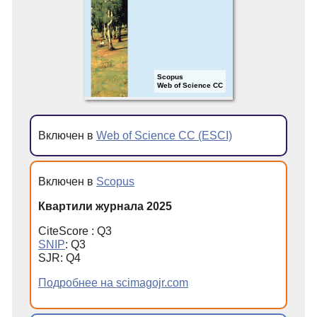
Scopus
Web of Science CC
Включен в
Web of Science CC (ESCI)
Включен в
Scopus
Квартили журнала 2025
CiteScore : Q3
SNIP
: Q3
SJR: Q4
Подробнее на scimagojr.com