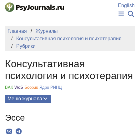
Перейти к основному содержанию
English
НОВОСТИ
Главная
Журналы
ИЗДАНИЯ
Консультативная психология и психотерапия
АВТОРЫ
Рубрики
ПОДАТЬ РУКОПИСЬ
БАЗА ЗНАНИЙ
Консультативная
КЛЮЧЕВЫЕ СЛОВА
Регистрация
Вход
психология и психотерапия
ВАК
WoS
Scopus
Ядро РИНЦ
Меню журнала
Выпуски
Эссе
О Журнале
Миссия