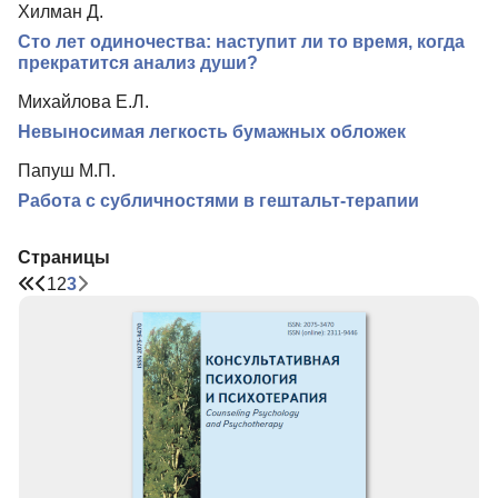
Хилман Д.
Редколлегия
Сто лет одиночества: наступит ли то время, когда
Редакционная политика
прекратится анализ души?
Индексирование
Михайлова Е.Л.
Невыносимая легкость бумажных обложек
Для авторов
Папуш М.П.
Рубрики
Работа с субличностями в гештальт-терапии
Подписка
Контакты
Страницы
1
2
3