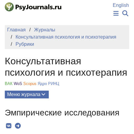
Перейти к основному содержанию
English
НОВОСТИ
Главная
Журналы
ИЗДАНИЯ
Консультативная психология и психотерапия
АВТОРЫ
Рубрики
ПОДАТЬ РУКОПИСЬ
БАЗА ЗНАНИЙ
Консультативная
КЛЮЧЕВЫЕ СЛОВА
Регистрация
Вход
психология и психотерапия
ВАК
WoS
Scopus
Ядро РИНЦ
Меню журнала
Выпуски
Эмпирические исследования
О Журнале
Миссия