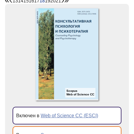
13
14
15
16
17
18
19
20
21
Scopus
Web of Science CC
Включен в
Web of Science CC (ESCI)