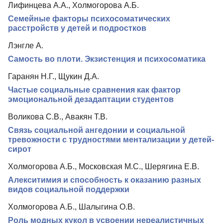
Лифинцева А.А., Холмогорова А.Б.
Редколлегия
Семейные факторы психосоматических
Редакционная политика
расстройств у детей и подростков
Индексирование
Лэнгле А.
Самость во плоти. Экзистенция и психосоматика
Для авторов
Гаранян Н.Г., Щукин Д.А.
Рубрики
Частые социальные сравнения как фактор
Подписка
эмоциональной дезадаптации студентов
Контакты
Воликова С.В., Авакян Т.В.
Связь социальной ангедонии и социальной
тревожности с трудностями ментализации у детей-
сирот
Холмогорова А.Б., Московская М.С., Шерягина Е.В.
Алекситимия и способность к оказанию разных
видов социальной поддержки
Холмогорова А.Б., Шалыгина О.В.
Роль модных кукол в усвоении нереалистичных