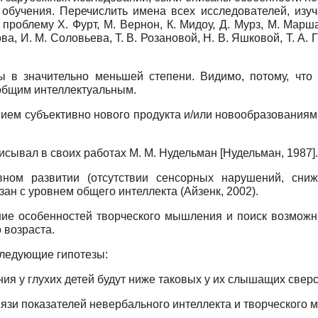
бучения. Перечислить имена всех исследователей, изуч
проблему Х. Фурт, М. Вернон, К. Мидоу, Д. Мурз, М. Марш
а, И. М. Соловьева, Т. В. Розановой, Н. В. Яшковой, Т. А. 
 в значительно меньшей степени. Видимо, потому, что
 общим интеллектуальным.
ием субъективно нового продукта и/или новообразованиями
исывал в своих работах М. М. Нудельман
[
Нудельман, 1987
]
.
ном развитии (отсутствии сенсорных нарушений, сниж
ан с уровнем общего интеллекта (Айзенк, 2002).
ие особенностей творческого мышления и поиск возможн
 возраста.
ледующие гипотезы:
ия у глухих детей будут ниже таковых у их слышащих сверс
язи показателей невербального интеллекта и творческого