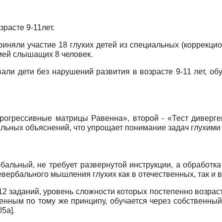
зрасте 9-11лет.
иняли участие 18 глухих детей из специальных (коррекцион
емей слышащих 8 человек.
али дети без нарушений развития в возрасте 9-11 лет, о
рогрессивные матрицы Равенна», второй - «Тест диверг
ьных объяснений, что упрощает понимание задач глухими 
альный, не требует развернутой инструкции, а обработка 
евербального мышления глухих как в отечественных, так и
12 заданий, уровень сложности которых постепенно возраст
енным по тому же принципу, обучается через собственны
05а
]
.