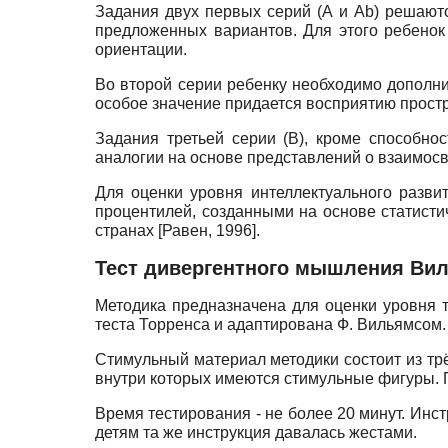
Задания двух первых серий (
A
и
Ab
) решают
предложенных вариантов. Для этого ребенок
ориентации.
Во второй серии ребенку необходимо дополнит
особое значение придается восприятию прост
Задания третьей серии (В), кроме способн
аналогии на основе представлений о взаимосв
Для оценки уровня интеллектуального разви
процентилей, созданными на основе статист
странах
[
Равен, 1996
]
.
Тест дивергентного мышления Ви
Методика предназначена для оценки уровня 
теста Торренса и адаптирована Ф. Вильямсом. Т
Стимульный материал методики состоит из трё
внутри которых имеются стимульные фигуры. 
Время тестирования - не более 20 минут. Инс
детям та же инструкция давалась жестами.