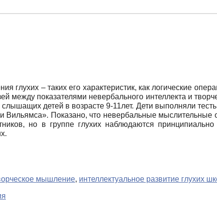
я глухих – таких его характеристик, как логические опе
ей между показателями невербального интеллекта и творч
17 слышащих детей в возрасте 9-11лет. Дети выполняли те
и Вильямса». Показано, что невербальные мыслительные 
тников, но в группе глухих наблюдаются принципиально 
х.
ворческое мышление
,
интеллектуальное развитие глухих ш
ия