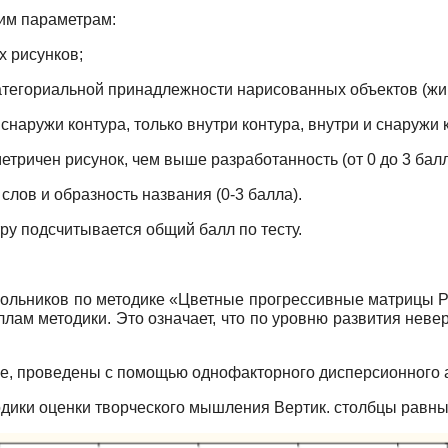
им параметрам:
х рисунков;
категориальной принадлежности нарисованных объектов (жив
снаружи контура, только внутри контура, внутри и снаружи к
етричен рисунок, чем выше разработанность (от 0 до 3 балл
слов и образность названия (0-3 балла).
ру подсчитывается общий балл по тесту.
ольников по методике «Цветные прогрессивные матрицы Р
лам методики. Это означает, что по уровню развития невер
ие, проведены с помощью однофакторного дисперсионного 
одики оценки творческого мышления Вертик. столбцы равны