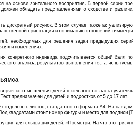
ся на основе зрительного восприятия. В первой серии тр
 должен обладать представлениями о сходстве и различия
ь дискретный рисунок. В этом случае также актуализирую
ранственной ориентации и пониманию отношений симметри
остей, необходимых для решения задач предыдущих серий
язях и изменениях.
тия конкретного индивида подсчитывается общий балл по
ического анализа результатов выполнения теста испытуем
льямса
творческого мышления детей школьного возраста учителям
ест предназначен для детей и подростков от 5 до 17 лет.
х отдельных листов, стандартного формата А4. На каждом
Под квадратами стоит номер фигуры и место для подписи
[
Т
трукция для слышащих детей: «Посмотри. На что этот рису