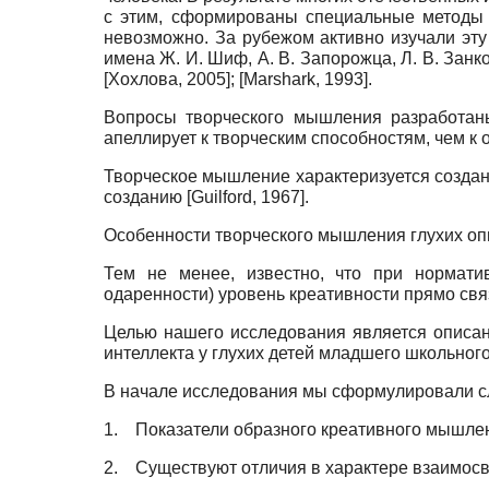
с этим, сформированы специальные методы о
невозможно. За рубежом активно изучали эту 
имена Ж. И. Шиф, А. В. Запорожца, Л. В. Занков
[
Хохлова, 2005
]
;
[
Marshark, 1993
]
.
Вопросы творческого мышления разработаны
апеллирует к творческим способностям, чем к
Творческое мышление характеризуется создан
созданию
[
Guilford, 1967
]
.
Особенности творческого мышления глухих оп
Тем не менее, известно, что при норматив
одаренности) уровень креативности прямо связ
Целью нашего исследования является описан
интеллекта у глухих детей младшего школьного
В начале исследования мы сформулировали с
1.
Показатели образного креативного мышлен
2.
Существуют отличия в характере взаимосв