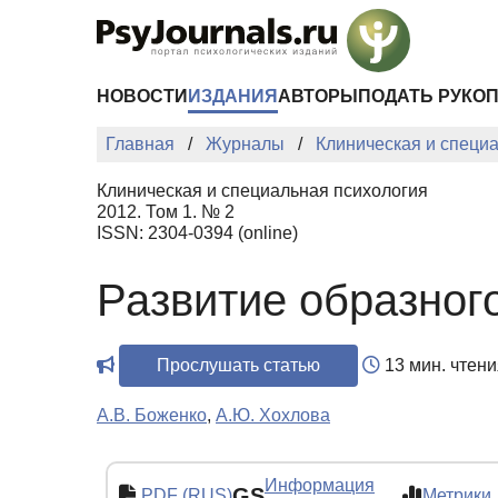
Перейти к основному содержанию
НОВОСТИ
ИЗДАНИЯ
АВТОРЫ
ПОДАТЬ РУКО
Главная
Журналы
Клиническая и специ
Клиническая и специальная психология
2012. Том 1. № 2
ISSN: 2304-0394 (online)
Развитие образног
Прослушать статью
13 мин. чтени
А.В. Боженко
,
А.Ю. Хохлова
Информация
GS
PDF (RUS)
Метрики