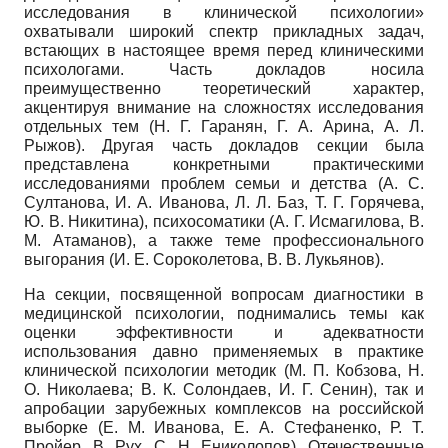
исследования в клинической психологии»
охватывали широкий спектр прикладных задач,
встающих в настоящее время перед клиническими
психологами. Часть докладов носила
преимущественно теоретический характер,
акцентируя внимание на сложностях исследования
отдельных тем (Н. Г. Гаранян, Г. А. Арина, А. Л.
Рыжов). Другая часть докладов секции была
представлена конкретными практическими
исследованиями проблем семьи и детства (А. С.
Султанова, И. А. Иванова, Л. Л. Баз, Т. Г. Горячева,
Ю. В. Никитина), психосоматики (А. Г. Исмагилова, В.
М. Атаманов), а также теме профессионального
выгорания (И. Е. Сороколетова, В. В. Лукьянов).
На секции, посвященной вопросам диагностики в
медицинской психологии, поднимались темы как
оценки эффективности и адекватности
использования давно применяемых в практике
клинической психологии методик (М. П. Кобзова, Н.
О. Николаева; В. К. Солондаев, И. Г. Сенин), так и
апробации зарубежных комплексов на российской
выборке (Е. М. Иванова, Е. А. Стефаненко, Р. Т.
Пройер, В. Рух, С. Н. Ениколопов). Отечественные