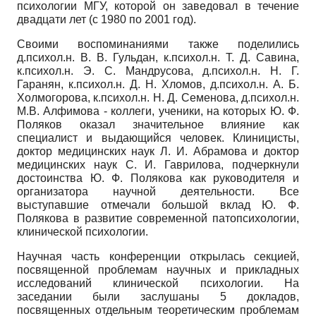
психологии МГУ, которой он заведовал в течение
двадцати лет (с 1980 по 2001 год).
Своими воспоминаниями также поделились
д.психол.н. В. В. Гульдан, к.психол.н. Т. Д. Савина,
к.психол.н. Э. С. Мандрусова, д.психол.н. Н. Г.
Гаранян, к.психол.н. Д. Н. Хломов, д.психол.н. А. Б.
Холмогорова, к.психол.н. Н. Д. Семенова, д.психол.н.
М.В. Алфимова - коллеги, ученики, на которых Ю. Ф.
Поляков оказал значительное влияние как
специалист и выдающийся человек. Клиницисты,
доктор медицинских наук Л. И. Абрамова и доктор
медицинских наук С. И. Гаврилова, подчеркнули
достоинства Ю. Ф. Полякова как руководителя и
организатора научной деятельности. Все
выступавшие отмечали большой вклад Ю. Ф.
Полякова в развитие современной патопсихологии,
клинической психологии.
Научная часть конференции открылась секцией,
посвященной проблемам научных и прикладных
исследований клинической психологии. На
заседании были заслушаны 5 докладов,
посвященных отдельным теоретическим проблемам