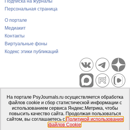
Подписка на журналы
Персональная страница
О портале
Медиакит
Контакты
Виртуальные фоны
Кодекс этики публикаций
Портал психологических изданий PsyJournals.ru, 2007–2026
На портале PsyJournals.ru осуществляется обработка
Правила использования материалов
файлов cookie и сбор статистической информации с
Свидетельство регистрации СМИ
Эл № ФС77-66447 от 14 июля
использованием сервиса Яндекс.Метрика, чтобы
2016 г.
повысить качество сайта. Продолжая пользоваться
сайтом, вы соглашаетесь с
Политикой использования
Издатель:
ФГБОУ ВО МГППУ
файлов Cookie
.