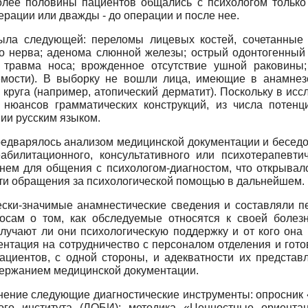
Более половины пациентов общались с психологом только
ерации или дважды - до операции и после нее.
была следующей: переломы лицевых костей, сочетанные 
ого нерва; аденома слюнной железы; острый одонтогенный
; травма носа; врожденное отсутствие ушной раковины
мости). В выборку не вошли лица, имеющие в анамнезе
 круга (например, атопический дерматит). Поскольку в ис
 нюансов грамматических конструкций, из числа потен
ии русским языком.
едварялось анализом медицинской документации и беседо
абилитационного, консультативного или психотерапевт
ем для общения с психологом-диагностом, что открывал
ти обращения за психологической помощью в дальнейшем.
ски-значимые анамнестические сведения и составляли п
осам о том, как обследуемые относятся к своей болезн
лучают ли они психологическую поддержку и от кого она 
ентация на сотрудничество с персоналом отделения и гот
ациентов, с одной стороны, и адекватности их представл
держанием медицинской документации.
нение следующие диагностические инструменты: опросник
ого института (ЛОБИ); методика «Ценностные ориента