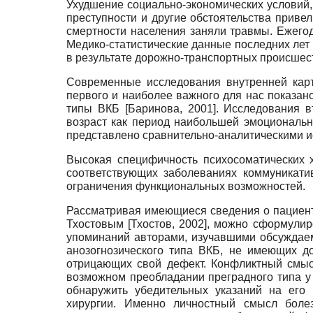
Ухудшение социально-экономических условий
преступности и другие обстоятельства привел
смертности населения заняли травмы. Ежегод
Медико-статистические данные последних лет
в результате дорожно-транспортных происшес
Современные исследования внутренней карт
первого и наиболее важного для нас показан
типы ВКБ
[
Баринова, 2001
]
. Исследования в
возраст как период наибольшей эмоциональ
представлено сравнительно-аналитическими и
Высокая специфичность психосоматических 
соответствующих заболеваниях коммуникат
ограничения функциональных возможностей.
Рассматривая имеющиеся сведения о пациента
Тхостовым
[
Тхостов, 2002
]
, можно сформулир
упоминаний авторами, изучавшими обсуждае
анозогнозического типа ВКБ, не имеющих д
отрицающих свой дефект. Конфликтный смыс
возможном преобладании преградного типа у 
обнаружить убедительных указаний на его 
хирургии. Именно личностный смысл боле