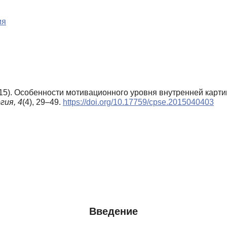
ия
(2015). Особенности мотивационного уровня внутренней кар
гия,
4
(4), 29–49.
https://doi.org/10.17759/cpse.2015040403
Введение