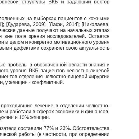
ровневой структуры ВКБ и задающий вектор
полненных на выборках пациентов с кожными
1
]
;
[
Дударева, 2009
]
;
[
Лафи, 2014
]
;
[
Николаева,
ческие данные получают на начальных этапах
ся вне поля зрения исследователей. Остается
и в целом и конкретно мотивационного уровня
евыми дефектами сохраняет свою актуальность
ые пробелы в обозначенной области знания и
ного уровня ВКБ пациентов челюстно-лицевой
циентов отделения челюстно-лицевой хирургии
, у женщин - конфликтный.
, проходившие лечение в отделении челюстно-
е и работали в сферах экономики и финансов,
мужчин и 10% женщин.
затели составили 77% и 23%. Обстоятельства
ческой работы (в частности, при определении