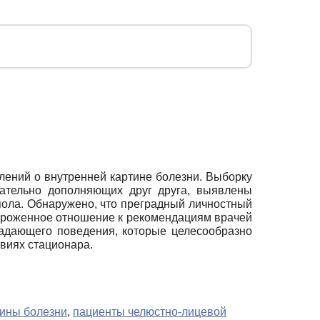
ений о внутренней картине болезни. Выборку
жательно дополняющих друг друга, выявлены
пола. Обнаружено, что преградный личностный
тороженное отношение к рекомендациям врачей
адающего поведения, которые целесообразно
виях стационара.
тины болезни
,
пациенты челюстно-лицевой