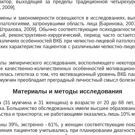
актор, выходящий за пределы традиционной четыреху
, 2009
]
.
ены и закономерности освещаются в исследованиях, вы
 патологиями, затронувшими область лица
[
Баринова, 200
Штрахова, 2009
]
. Обычно соответствующие психодиагности
ый, реконструктивно-хирургический, период часто остает
азличиях особенностей ВКБ при челюстно-лицевой патологи
ских характеристик пациентов с различными челюстно-лиц
таты эмпирического исследования, восполняющего некотор
ие качественно-количественных особенностей мотивацион
рялась гипотеза о том, что мотивационный уровень ВКБ па
 мужчин преобладает преградный личностный смысл болезни
Материалы и методы исследования
 (31 мужчина и 31 женщина) в возрасте от 20 до 68 лет
ва. Большинство обследованных имели высшее образовани
льства и транспорта; не работающими оказались лишь 10% 
ны 39%, экстренно - 61%, у женщин соответствующие пока
тояния пациентов учитывались при планировании диагности