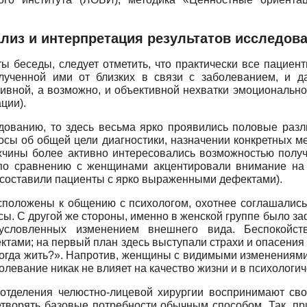
лиз и интерпретация результатов исследов
ы беседы, следует отметить, что практически все пацие
олученной ими от близких в связи с заболеванием, и
ивной, а возможно, и объективной нехватки эмоциональн
ции).
дованию, то здесь весьма ярко проявились половые раз
сы об общей цели диагностики, назначении конкретных ме
ужчины более активно интересовались возможностью получ
о сравнению с женщинами акцентировали внимание на 
 составили пациенты с ярко выраженными дефектами).
положены к общению с психологом, охотнее соглашались н
осы. С другой же стороны, именно в женской группе было
обусловленных изменением внешнего вида. Беспокойс
тами; на первый план здесь выступали страхи и опасени
у тогда жить?». Напротив, женщины с видимыми изменениям
олевание никак не влияет на качество жизни и в психологи
 отделения челюстно-лицевой хирургии воспринимают сво
творять базовые потребности обычным способом. Так, пр