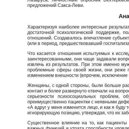
предложений Сакса-Леви.
Ана
Характеризуя наиболее интересные результат
достаточной психологической поддержке, п
отношений. Создавалось впечатление субъект
(или в период, предшествовавший госпитализа
Что касается отношения испытуемых к иссле
заинтересованными, они чаще задавали вопро
извлечь из результатов. При этом именно м
проблемные сферы своей жизни, они реже п
изменением внешности (впрочем, исключение
Женщины, с одной стороны, были больше рас
контакт и более развернуто отвечали на вопр
серьезности психосоциальных проблем, 
преимущественно пациентки с неявными дефек
«А вдруг у меня изменится лицо, и как я буд
игнорирующую позицию, утверждая, что их заб
Существенное влияние на то, как пациенты
важных функций и утрата способности удовле