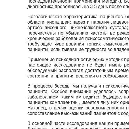
последовательности применения методик). 
диагностика проводилась на 3-5 день после оп
Нозологическая характеристика пациентов 
области; киста шеи; парез и паралич лицев
артроз височного нижнечелюстного сустава
перечислены по убыванию частоты встречае
хронические заболевания психосоматического
требующие чувствования тонких смысловых
пациенты, испытывавшие трудности во владен
Применение психодиагностических методик пр
настоящее исследование не будет иметь ре
обследуемый располагал достаточным времен
состояния и принятия решения о необходимос
В процессе беседы мы получали психологиче
пациента. Особое внимание уделялось вопр
заболеванием, каким им видится будущее, по
пациенты комплаентны, имеется ли у них ори
Наконец, в целях оценки осведомленности п
сопоставление высказываний пациентов с со
В основной части исследования нашли приме
Лазаруса; личностный опросник Бехтеревск