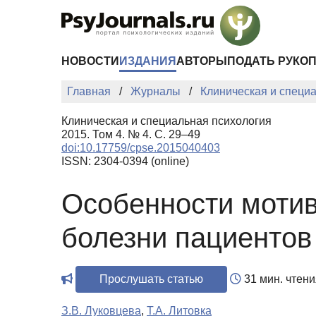
Перейти к основному содержанию
НОВОСТИ
ИЗДАНИЯ
АВТОРЫ
ПОДАТЬ РУКО
Главная
Журналы
Клиническая и специ
Клиническая и специальная психология
2015. Том 4. № 4. С. 29–49
doi:10.17759/cpse.2015040403
ISSN: 2304-0394 (online)
Особенности мотив
болезни пациентов
Прослушать статью
31 мин. чтени
З.В. Луковцева
,
Т.А. Литовка