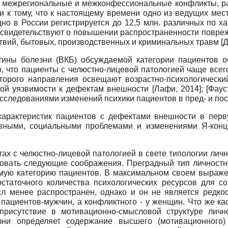
, межрегиональные и межконфессиональные конфликты, ра
и к тому, что к настоящему времени одно из ведущих мес
но в России регистрируется до 12,5 млн. различных по х
 свидетельствуют о повышении распространенности повре
твий, бытовых, производственных и криминальных травм
[
Д
ины болезни (ВКБ) обсуждаемой категории пациентов о
о, что пациенты с челюстно-лицевой патологией чаще все
торого направления освещают возрастно-психологически
ной уязвимости к дефектам внешности
[
Лафи, 2014
]
;
[
Фаус
сследованиями изменений психики пациентов в пред- и п
характеристик пациентов с дефектами внешности в пер
ивными, социальными проблемами и изменениями Я-конц
х с челюстно-лицевой патологией в свете типологии лич
овать следующие соображения. Преградный тип личностно
мую категорию пациентов. В максимальном своем выражен
остаточного количества психологических ресурсов для с
л менее распространен, однако и он не является редкос
пациентов-мужчин, а конфликтного - у женщин. Что же кас
присутствие в мотивационно-смысловой структуре личн
зни определяет содержание высшего (мотивационного