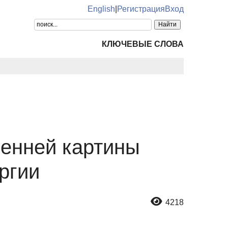
English
|
Регистрация
Вход
КЛЮЧЕВЫЕ СЛОВА
ренней картины
ргии
4218