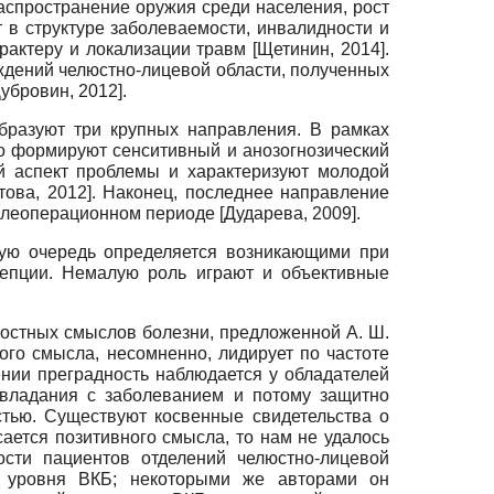
спространение оружия среди населения, рост
т в структуре заболеваемости, инвалидности и
арактеру и локализации травм
[
Щетинин, 2014
]
.
ждений челюстно-лицевой области, полученных
убровин, 2012
]
.
бразуют три крупных направления. В рамках
го формируют сенситивный и анозогнозический
й аспект проблемы и характеризуют молодой
това, 2012
]
. Наконец, последнее направление
ослеоперационном периоде
[
Дударева, 2009
]
.
вую очередь определяется возникающими при
епции. Немалую роль играют и объективные
ностных смыслов болезни, предложенной А. Ш.
го смысла, несомненно, лидирует по частоте
ии преградность наблюдается у обладателей
овладания с заболеванием и потому защитно
тью. Существуют косвенные свидетельства о
ается позитивного смысла, то нам не удалось
ости пациентов отделений челюстно-лицевой
) уровня ВКБ; некоторыми же авторами он