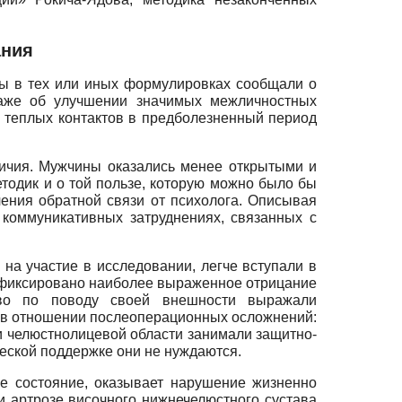
ания
нты в тех или иных формулировках сообщали о
 даже об улучшении значимых межличностных
о теплых контактов в предболезненный период
личия. Мужчины оказались менее открытыми и
тодик и о той пользе, которую можно было бы
ения обратной связи от психолога. Описывая
коммуникативных затруднениях, связанных с
а участие в исследовании, легче вступали в
 зафиксировано наиболее выраженное отрицание
тво по поводу своей внешности выражали
я в отношении послеоперационных осложнений:
и челюстно­лицевой области занимали защитно-
ческой поддержке они не нуждаются.
е состояние, оказывает нарушение жизненно
и артрозе височного нижнечелюстного сустава