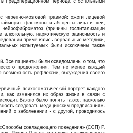
 в предоперационном периоде, с остальными
с черепно-мозговой травмой; ожоги лицевой
 гайморит; флегмоны и абсцессы лица и шеи;
; нейрофиброматоз (причины госпитализации
 алкогольную, наркотическую зависимость и
следовании применялись вербальные методики,
циальных испытуемых были исключены также
й. Все пациенты были осведомлены о том, что
ического продолжения. Тем не менее каждый
о возможность рефлексии, обсуждения своего
ервичный психосоматический портрет каждого
и, как изменился их образ жизни в связи с
исходит. Важно было понять также, насколько
овность следовать медицинским предписаниям.
ений о заболевании - с другой, проводилось
 «Способы совладающего поведения» (ССП) Р.
ции» Рокича-Ядова; методика незаконченных