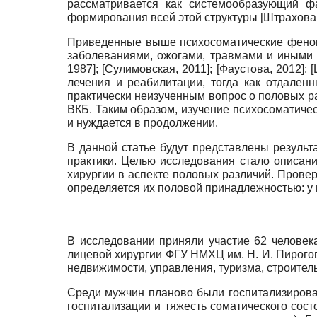
рассматривается как системообразующий ф
формирования всей этой структуры
[
Штрахова
Приведенные выше психосоматические феном
заболеваниями, ожогами, травмами и иными
1987
]
;
[
Сулимовская, 2011
]
;
[
Фаустова, 2012
]
;
[
лечения и реабилитации, тогда как отдаленн
практически неизученным вопрос о половых р
ВКБ. Таким образом, изучение психосоматиче
и нуждается в продолжении.
В данной статье будут представлены резуль
практики. Целью исследования стало описан
хирургии в аспекте половых различий. Прове
определяется их половой принадлежностью: у
В исследовании приняли участие 62 человека
лицевой хирургии ФГУ НМХЦ им. Н. И. Пирого
недвижимости, управления, туризма, строите
Среди мужчин планово были госпитализирова
госпитализации и тяжесть соматического сос