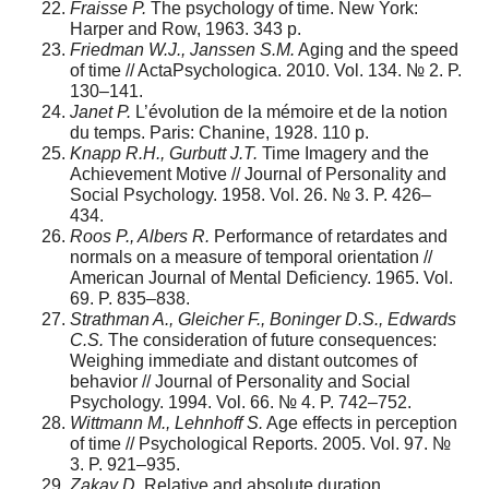
Fraisse P.
The psychology of time. New York:
Harper and Row, 1963. 343 p.
Friedman W.J., Janssen S.M.
Aging and the speed
of time // ActaPsychologica. 2010. Vol. 134. № 2. P.
130–141.
Janet
Р
.
L’évolution de la mémoire et de la notion
du temps. Paris: Chanine, 1928. 110 p.
Knapp R.H., Gurbutt J.T.
Time Imagery and the
Achievement Motive // Journal of Personality and
Social Psychology. 1958. Vol. 26. № 3. P. 426–
434.
Roos P., Albers R.
Performance of retardates and
normals on a measure of temporal orientation //
American Journal of Mental Deficiency. 1965. Vol.
69. P. 835–838.
Strathman A., Gleicher F., Boninger D.S., Edwards
C.S.
The consideration of future consequences:
Weighing immediate and distant outcomes of
behavior // Journal of Personality and Social
Psychology. 1994. Vol. 66. № 4. P. 742–752.
Wittmann M., Lehnhoff S.
Age effects in perception
of time // Psychological Reports. 2005. Vol. 97. №
3. P. 921–935.
Zakay D.
Relative and absolute duration