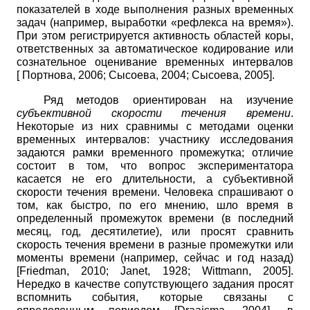
показателей в ходе выполнения разных временных
задач (например, выработки «рефлекса на время»).
При этом регистрируется активность областей коры,
ответственных за автоматическое кодирование или
сознательное оценивание временных интервалов
[
Портнова, 2006
;
Сысоева, 2004
;
Сысоева, 2005
]
.
Ряд методов ориентирован на изучение
субъективной скорости течения времени
.
Некоторые из них сравнимы с методами оценки
временных интервалов: участнику исследования
задаются рамки временного промежутка; отличие
состоит в том, что вопрос экспериментатора
касается не его длительности, а субъективной
скорости течения времени. Человека спрашивают о
том, как быстро, по его мнению, шло время в
определенный промежуток времени (в последний
месяц, год, десятилетие), или просят сравнить
скорость течения времени в разные промежутки или
моменты времени (например, сейчас и год назад)
[
Friedman, 2010
;
Janet, 1928
;
Wittmann, 2005
]
.
Нередко в качестве сопутствующего задания просят
вспомнить события, которые связаны с