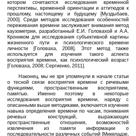
котором сочетаются исследования временной
перспективы, временной ориентации и аттитюдов к
прошлому, настоящему и будущему
[
Муздыбаев,
2000
]
. Среди методов исследования особенностей
переживания времени заслуживает внимания метод
каузометрии, разработанный Е.И. Головахой и А.А.
Кроником для исследования субъективной картины
жизненного пути и
психологического времени
личности
[
Головаха, 2008
]
. Этот метод также
используется для изучения такого аспекта
восприятия времени, как психологический возраст
[
Головаха, 2008
;
Сергиенко, 2011
]
.
Наконец, мы не зря упомянули в начале статьи
о тесной связи восприятия времени с речевыми
функциями, пространственным восприятием,
памятью. Именно поэтому в некоторые
исследования восприятия времени, наряду с
описанными выше методиками, включается изучение
навыка определения времени по часам, понимания
речевых конструкций, выражающих
пространственные отношения, возможностей
извлечения из памяти информации о
последовательности различных событий
[
Микеладзе,