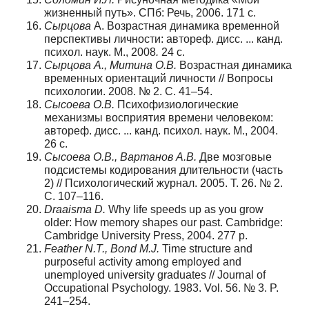
жизненный путь». СПб: Речь, 2006. 171 с.
Сырцова
А. Возрастная динамика временной
перспективы личности: автореф. дисс. ... канд.
психол. наук. М., 2008
.
24 с.
Сырцова А., Митина О.В.
Возрастная динамика
временных ориентаций личности // Вопросы
психологии. 2008. № 2. С. 41–54.
Сысоева О.В.
Психофизиологические
механизмы восприятия времени человеком:
автореф. дисс. ... канд. психол. наук. М., 2004.
26 с.
Сысоева О.В., Вартанов А.В.
Две мозговые
подсистемы кодирования длительности (часть
2) // Психологический журнал. 2005. Т. 26. № 2.
С. 107–116.
Draaisma D.
Why life speeds up as you grow
older: How memory shapes our past. Cambridge:
Cambridge University Press, 2004. 277 p.
Feather N.T., Bond M.J.
Time structure and
purposeful activity among employed and
unemployed university graduates // Journal of
Occupational Psychology. 1983. Vol. 56. № 3. P.
241–254.