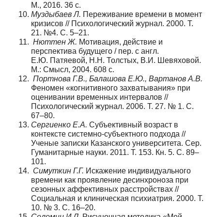
М., 2016. 36 с.
Муздыбаев Л.
Переживание времени в момент
кризисов // Психологический журнал. 2000. Т.
21. №4. С. 5–21.
Нюттен Ж.
Мотивация, действие и
перспектива будущего / пер. с англ.
Е.Ю. Патяевой, Н.Н. Толстых, В.И. Шевяховой.
М.: Смысл, 2004. 608 с.
Портнова Г.В., Балашова Е.Ю., Вартанов А.В.
Феномен «когнитивного захватывания» при
оценивании временных интервалов //
Психологический журнал. 2006. Т. 27. № 1. С.
67–80.
Сергиенко Е.А.
Субъективный возраст в
контексте системно-субъектного подхода //
Ученые записки Казанского университета. Сер.
Гуманитарные науки. 2011. Т. 153. Кн. 5. С. 89–
101.
Симуткин Г.Г.
Искажение индивидуального
времени как проявление десинхроноза при
сезонных аффективных расстройствах //
Социальная и клиническая психиатрия. 2000. Т.
10. № 3. С. 16–20.
Соломин И.Л.
Рисуночная методика «Мой