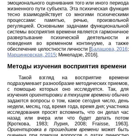
эмоционального оценивания того или иного периода
жизненного пути субъекта. Эта психическая функция
тесно взаимодействует со многими психическими
процессами: памятью, речью, произвольной
регуляцией. Основными задачами функциональной
системы восприятия времени является гармоничное
развертывание психической деятельности и
поведения во временном континууме, а также
обеспечение целостности личности
[
Балашова, 2016
;
Марцинковская, 2015
;
Микеладзе, 2016
]
.
Методы изучения восприятия времени
Такой взгляд на восприятие времени
подразумевает разнообразие методических приемов,
с помощью которых оно исследуется. Так, для
изучения
ориентировки в текущем времени
обычно
задаются вопросы о том, какое сегодня число, день
недели, месяц, год, время года, время дня; участника
исследования просят вспомнить, что он делал час
назад или вчера или что будет делать потом
[
Кроткова, 1983
;
Лурия, 2008
;
Fraisse, 1963
]
.
Ориентировка в прошедшем времени
может быть
оценена при помощи вопросов о датах личностно