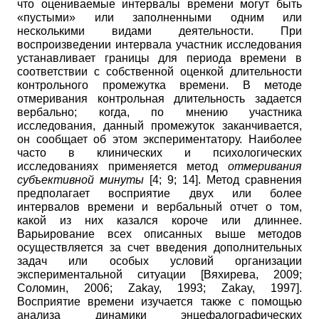
что оцениваемые интервалы времени могут быть
«пустыми» или заполненными одним или
несколькими видами деятельности. При
воспроизведении интервала участник исследования
устанавливает границы для периода времени в
соответствии с собственной оценкой длительности
контрольного промежутка времени. В методе
отмеривания контрольная длительность задается
вербально; когда, по мнению участника
исследования, данный промежуток заканчивается,
он сообщает об этом экспериментатору. Наиболее
часто в клинических и психологических
исследованиях применяется метод
отмеривания
субъективной минуты
[4; 9;
14]. Метод сравнения
предполагает восприятие двух или более
интервалов времени и вербальный отчет о том,
какой из них казался короче или длиннее.
Варьирование всех описанных выше методов
осуществляется за счет введения дополнительных
задач или особых условий организации
экспериментальной ситуации
[
Вяхирева, 2009
;
Соломин, 2006
;
Zakay, 1993
;
Zakay, 1997
]
.
Восприятие времени изучается также с помощью
анализа динамики энцефалографических