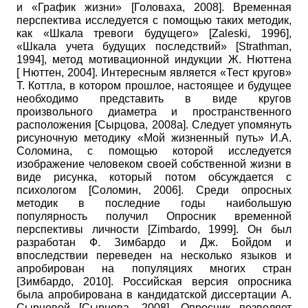
и «График жизни»
[
Головаха, 2008
]
. Временная
перспектива исследуется с помощью таких методик,
как «Шкала тревоги будущего»
[
Zaleski, 1996
]
,
«Шкала учета будущих последствий»
[
Strathman,
1994
]
, метод мотивационной индукции Ж. Нюттена
[
Нюттен, 2004
]
. Интересным является «Тест кругов»
Т. Коттла, в котором прошлое, настоящее и будущее
необходимо представить в виде кругов
произвольного диаметра и пространственного
расположения
[
Сырцова, 2008а
]
. Следует упомянуть
рисуночную методику «Мой жизненный путь» И.А.
Соломина, с помощью которой исследуется
изображение человеком своей собственной жизни в
виде рисунка, который потом обсуждается с
психологом
[
Соломин, 2006
]
. Среди опросных
методик в последние годы наибольшую
популярность получил Опросник временной
перспективы личности
[
Zimbardo, 1999
]
. Он был
разработан Ф. Зимбардо и Дж. Бойдом и
впоследствии переведен на несколько языков и
апробирован на популяциях многих стран
[
Зимбардо, 2010
]
. Российская версия опросника
была апробирована в кандидатской диссертации А.
Сырцовой
[
Сырцова, 2008
]
. Опросник позволяет