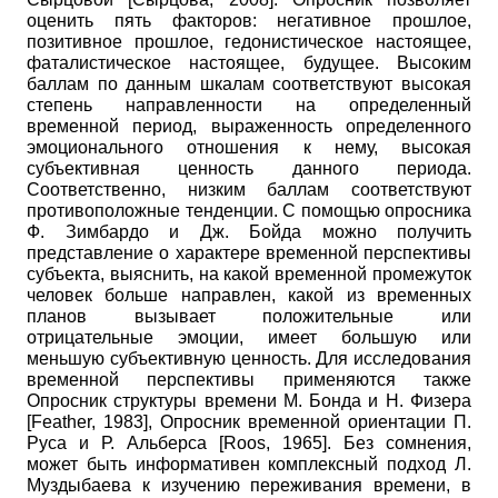
оценить пять факторов: негативное прошлое,
позитивное прошлое, гедонистическое настоящее,
фаталистическое настоящее, будущее. Высоким
баллам по данным шкалам соответствуют высокая
степень направленности на определенный
временной период, выраженность определенного
эмоционального отношения к нему, высокая
субъективная ценность данного периода.
Соответственно, низким баллам соответствуют
противоположные тенденции. С помощью опросника
Ф. Зимбардо и Дж. Бойда можно получить
представление о характере временной перспективы
субъекта, выяснить, на какой временной промежуток
человек больше направлен, какой из временных
планов вызывает положительные или
отрицательные эмоции, имеет большую или
меньшую субъективную ценность. Для исследования
временной перспективы применяются также
Опросник структуры времени М. Бонда и Н. Физера
[
Feather, 1983
]
, Опросник временной ориентации П.
Руса и Р. Альберса
[
Roos, 1965
]
. Без сомнения,
может быть информативен комплексный подход Л.
Муздыбаева к изучению переживания времени, в