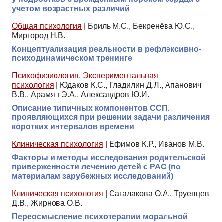
учетом возрастных различий
Общая психология
|
Бриль М.С., Бекренёва Ю.С.,
Миргород Н.В.
Концептуализация реальности в рефлексивно-
психодинамическом тренинге
Психофизиология
,
Экспериментальная
психология
|
Юдаков К.С., Гладилин Д.Л., Апанович
В.В., Арамян Э.А., Александров Ю.И.
Описание типичных компонентов ССП,
проявляющихся при решении задачи различения
коротких интервалов времени
Клиническая психология
|
Ефимов К.Р., Иванов М.В.
Факторы и методы исследования родительской
приверженности лечению детей с РАС (по
материалам зарубежных исследований)
Клиническая психология
|
Сагалакова О.А., Труевцев
Д.В., Жирнова О.В.
Переосмысление психотерапии моральной