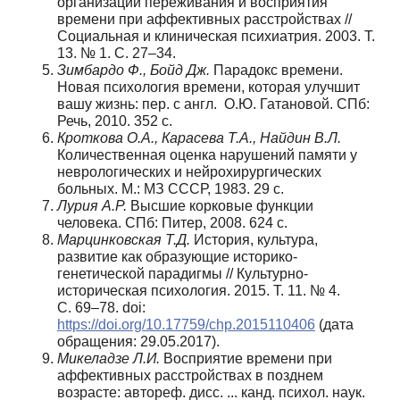
организации переживания и восприятия
времени при аффективных расстройствах //
Социальная и клиническая психиатрия. 2003. Т.
13. № 1. С. 27–34.
Зимбардо Ф., Бойд Дж.
Парадокс времени.
Новая психология времени, которая улучшит
вашу жизнь: пер. с англ. О.Ю. Гатановой. СПб:
Речь, 2010. 352 с.
Кроткова О.А., Карасева Т.А., Найдин В.Л.
Количественная оценка нарушений памяти у
неврологических и нейрохирургических
больных. М.: МЗ СССР, 1983. 29 с.
Лурия А.Р.
Высшие корковые функции
человека. СПб: Питер, 2008. 624 с.
Марцинковская Т.Д.
История, культура,
развитие как образующие историко-
генетической парадигмы // Культурно-
историческая психология. 2015. Т. 11. № 4.
С. 69–78. doi:
https://doi.org/10.17759/chp.2015110406
(дата
обращения: 29.05.2017).
Микеладзе Л.И.
Восприятие времени при
аффективных расстройствах в позднем
возрасте: автореф. диcс. ... канд. психол. наук.