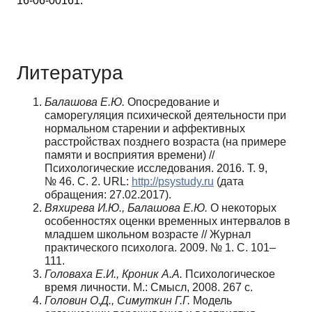
16-06-00161.
Литература
Балашова Е.Ю.
Опосредование и
саморегуляция психической деятельности при
нормальном старении и аффективных
расстройствах позднего возраста (на примере
памяти и восприятия времени) //
Психологические исследования. 2016. Т. 9,
№ 46. С. 2. URL:
http://psystudy.ru
(дата
обращения: 27.02.2017).
Вяхирева И.Ю., Балашова Е.Ю.
О некоторых
особенностях оценки временных интервалов в
младшем школьном возрасте // Журнал
практического психолога. 2009. № 1. С. 101–
111.
Головаха Е.И., Кроник А.А.
Психологическое
время личности. М.: Смысл, 2008. 267 с.
Головин О.Д., Симуткин Г.Г.
Модель