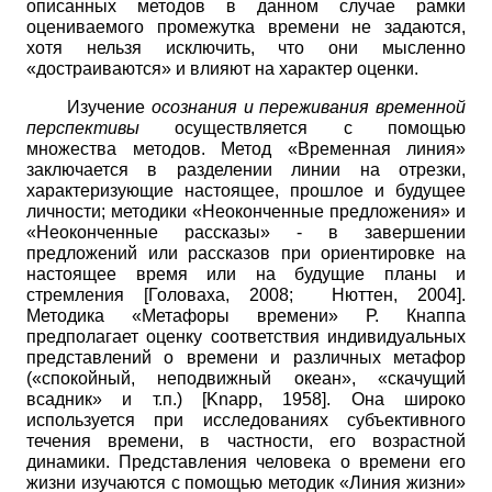
описанных методов в данном случае рамки
оцениваемого промежутка времени не задаются,
хотя нельзя исключить, что они мысленно
«достраиваются» и влияют на характер оценки.
Изучение
осознания и переживания временной
перспективы
осуществляется с помощью
множества методов. Метод «Временная линия»
заключается в разделении линии на отрезки,
характеризующие настоящее, прошлое и будущее
личности; методики «Неоконченные предложения» и
«Неоконченные рассказы» - в завершении
предложений или рассказов при ориентировке на
настоящее время или на будущие планы и
стремления
[
Головаха, 2008
;
Нюттен, 2004
]
.
Методика «Метафоры времени» Р. Кнаппа
предполагает оценку соответствия индивидуальных
представлений о времени и различных метафор
(«спокойный, неподвижный океан», «скачущий
всадник» и т.п.)
[
Knapp, 1958
]
. Она широко
используется при исследованиях субъективного
течения времени, в частности, его возрастной
динамики. Представления человека о времени его
жизни изучаются с помощью методик «Линия жизни»