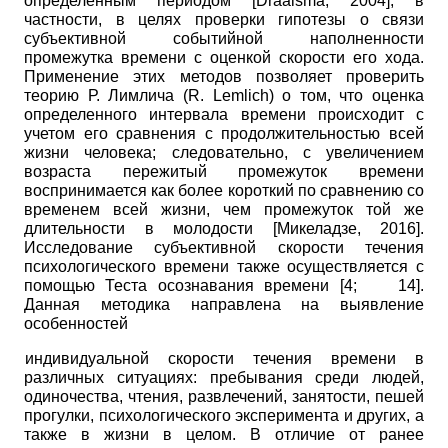
определенным периодом
[
Draaisma, 2004
]
, в
частности, в целях проверки гипотезы о связи
субъективной событийной наполненности
промежутка времени с оценкой скорости его хода.
Применение этих методов позволяет проверить
теорию Р. Лимлича
(
R
.
Lemlich
)
о том, что оценка
определенного интервала времени происходит с
учетом его сравнения с продолжительностью всей
жизни человека; следовательно, с увеличением
возраста пережитый промежуток времени
воспринимается как более короткий по сравнению со
временем всей жизни, чем промежуток той же
длительности в молодости
[
Микеладзе, 2016
]
.
Исследование субъективной скорости течения
психологического времени также осуществляется с
помощью Теста осознавания времени [4;
14].
Данная методика направлена на выявление
особенностей
индивидуальной скорости течения времени в
различных ситуациях: пребывания среди людей,
одиночества, чтения, развлечений, занятости, пешей
прогулки, психологического эксперимента и других, а
также в жизни в целом. В отличие от
ранее