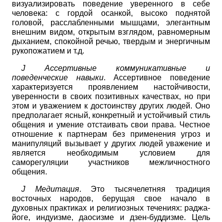
визуализировать поведение уверенного в себе
человека: с гордой осанкой, высоко поднятой
головой, расслабленными мышцами, элегантным
внешним видом, открытым взглядом, равномерным
дыханием, спокойной речью, твердым и энергичным
рукопожатием и т.д.
J
Ассертивные коммуникативные и
поведенческие навыки
. Ассертивное поведение
характеризуется проявлением настойчивости,
уверенности в своих позитивных качествах, но при
этом и уважением к достоинству других людей. Оно
предполагает ясный, конкретный и устойчивый стиль
общения и умение отстаивать свои права. Честное
отношение к партнерам без применения угроз и
манипуляций вызывает у других людей уважение и
является необходимым условием для
саморегуляции участников межличностного
общения.
J
Медитация
. Это тысячелетняя традиция
восточных народов, берущая свое начало в
духовных практиках и религиозных течениях: раджа-
йоге, индуизме, даосизме и дзен-буддизме. Цель