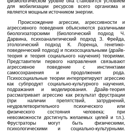
физиологическом уровне она становится условием
для мобилизации ресурсов всего организма и
является мощным источником энергии.
Происхождение агрессии, агрессивности и
агрессивного поведения объясняются различными
биологизаторскими (биологический подход Ч.
Дарвина, психоаналитический подход З. Фрейда,
этологический подход К. Лоренца, генетико­
поведенческий подход) и психосоциальными (драйв-
теория и теория социального научения) теориями.
Представители первого направления связывают
агрессивное поведение с инстинктами
самосохранения и продолжения рода.
Психосоциальные теории интерпретируют агрессию
как субпродукт социально-культурного научения,
подражания и моделирования. Драйв-теория
рассматривает агрессию как результат фрустрации
(при наличии препятствий, затруднений,
неудовлетворительного психического или
физического состояния человека; при
невозможности достигнуть желаемых целей и т.п.).
Фрустраторы могут быть физическими,
психологическими и социально-культурными.