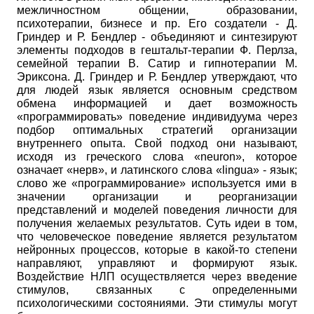
межличностном общении, образовании,
психотерапии, бизнесе и пр. Его создатели - Д.
Гриндер и Р. Бендлер - объединяют и синтезируют
элементы подходов в гештальт-терапии Ф. Перлза,
семейной терапии В. Сатир и гипнотерапии М.
Эриксона. Д. Гриндер и Р. Бендлер утверждают, что
для людей язык является основным средством
обмена информацией и дает возможность
«программировать» поведение индивидуума через
подбор оптимальных стратегий организации
внутреннего опыта. Свой подход они называют,
исходя из греческого слова
«
neuron
»,
которое
означает «нерв», и латинского слова
«
lingua
»
- язык;
слово же «программирование» используется ими в
значении организации и реорганизации
представлений и моделей поведения личности для
получения желаемых результатов. Суть идеи в том,
что человеческое поведение является результатом
нейронных процессов, которые в какой-то степени
направляют, управляют и формируют язык.
Воздействие НЛП осуществляется через введение
стимулов, связанных с определенными
психологическими состояниями. Эти стимулы могут