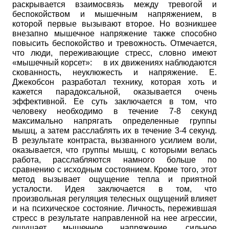
раскрывается взаимосвязь между тревогой и
беспокойством и мышечным напряжением, в
которой первые вызывают второе. Но возникшее
внезапно мышечное напряжение также способно
повысить беспокойство и тревожность. Отмечается,
что люди, переживающие стресс, словно имеют
«мышечный корсет»:
в их движениях наблюдаются
скованность,
неуклюжесть и напряжение. Е.
Джекобсон разработал технику, которая хоть и
кажется парадоксальной, оказывается очень
эффективной. Ее суть заключается в том, что
человеку необходимо в течение 7-8 секунд
максимально напрягать определенные группы
мышц, а затем расслаблять их в течение 3-4 секунд.
В результате контраста, вызванного усилием воли,
оказывается, что группы мышц, с которыми велась
работа, расслабляются намного больше по
сравнению с исходным состоянием. Кроме того, этот
метод вызывает ощущение тепла и приятной
усталости. Идея заключается в том, что
произвольная регуляция телесных ощущений влияет
и на психическое состояние. Личность, пережившая
стресс в результате направленной на нее агрессии,
ощущает мышечное напряжение, сильное