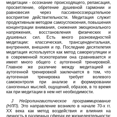
медитации - осознание происходящего, релаксация,
просветление, обретение душевной гармонии и
равновесия через пассивно­созерцательное
восприятие действительности. Медитация служит
продуктивным методом самоуспокоения, повышения
концентрации внимания, снижения эмоционального
напряжения, восстановления физических и
душевных сил. Есть много разновидностей
медитации: классическая, трансцендентальная,
внутренняя, внешняя и пр. Последние десятилетия
медитация используется как метод саморегуляции и
в современной психотерапии она сравнивается и
имеет много общего с аутогенной тренировкой.
Главное же различие между медитацией и
аутогенной тренировкой заключается в том, что
аутогенная тренировка требует волевого
самоконтроля при анализе и формировании
саногенных мыслей, ощущений, образов, в то время
как при медитации в нем нет необходимости.
J
Нейролингвистическое программирование
(НЛП).
Это направление возникло в начале 70-х гг.
ХХ века как метод воздействия и влияния на
личность в различных сферах ее жизнедеятельности: