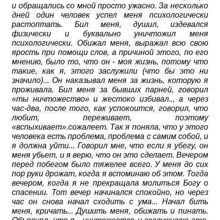
и обращались со мной просто ужасно. За несколько
дней один человек успел меня психологически
растоптать. Бил меня, душил, издевался
физически и буквально уничтожил меня
психологически. Обижал меня, выражал всю свою
ярость при помощи слов, а причиной этого, по его
мнению, было то, что он - моя жизнь, потому что
такие, как я, этого заслужили (что бы это ни
значило)... Он наказывал меня за жизнь, которую я
проживала. Бил меня за бывших парней, говорил
«ты ничтожество» и жестоко избивал.., а через
час-два, после того, как успокоится, говорил, что
любит, переживает, поэтому
«вспыхивает».сожалеет. Так я поняла, что у этого
человека есть проблема, проблема с самим собой, и
я должна уйти... Говорил мне, что если я убегу, он
меня убьет, и я верю, что он это сделает. Вечером
перед побегом было тяжелее всего. У меня до сих
пор руки дрожат, когда я вспоминаю об этом. Тогда
вечером, когда я не прекращала молиться Богу о
спасении. Тот вечер начинался спокойно, но через
час он снова начал сходить с ума... Начал бить
меня, кричать... Душить меня, обижать и пинать.