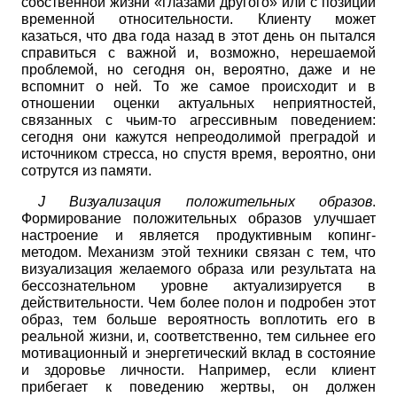
собственной жизни «глазами другого» или с позиций
временной относительности. Клиенту может
казаться, что два года назад в этот день он пытался
справиться с важной и, возможно, нерешаемой
проблемой, но сегодня он, вероятно, даже и не
вспомнит о ней. То же самое происходит и в
отношении оценки актуальных неприятностей,
связанных с чьим-то агрессивным поведением:
сегодня они кажутся непреодолимой преградой и
источником стресса, но спустя время, вероятно, они
сотрутся из памяти.
J
Визуализация положительных образов
.
Формирование положительных образов улучшает
настроение и является продуктивным копинг-
методом. Механизм этой техники связан с тем, что
визуализация желаемого образа или результата на
бессознательном уровне актуализируется в
действительности. Чем более полон и подробен этот
образ, тем больше вероятность воплотить его в
реальной жизни, и, соответственно, тем сильнее его
мотивационный и энергетический вклад в состояние
и здоровье личности. Например, если клиент
прибегает к поведению жертвы, он должен