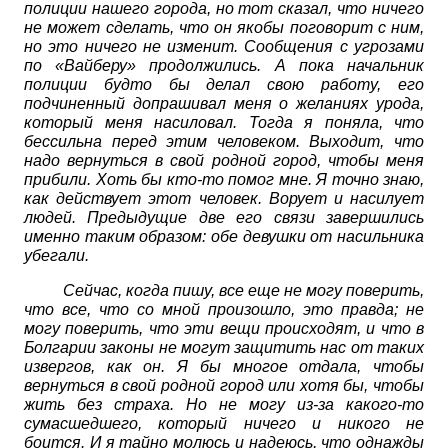
полиции нашего города, но тот сказал, что ничего
не может сделать, что он якобы поговорит с ним,
но это ничего не изменит. Сообщения с угрозами
по «Вайберу» продолжились. А пока начальник
полиции будто бы делал свою работу, его
подчиненный допрашивал меня о желаниях урода,
который меня насиловал. Тогда я поняла, что
бессильна перед этим человеком. Выходит, что
надо вернуться в свой родной город, чтобы меня
прибили. Хоть бы кто-то помог мне. Я точно знаю,
как действует этот человек. Ворует и насилует
людей. Предыдущие две его связи завершились
именно таким образом: обе девушки от насильника
убегали.
Сейчас, когда пишу, все еще не могу поверить,
что все, что со мной произошло, это правда; не
могу поверить, что эти вещи происходят, и что в
Болгарии законы не могут защитить нас от таких
извергов, как он. Я бы многое отдала, чтобы
вернуться в свой родной город или хотя бы, чтобы
жить без страха. Но не могу из-за какого-то
сумасшедшего, который ничего и никого не
боится. И я тайно молюсь и надеюсь, что однажды