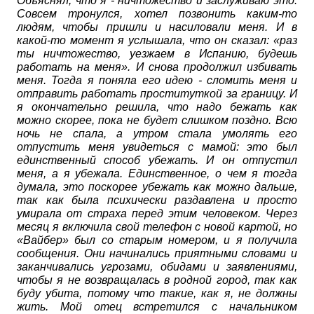
Объяснял, что я - ничтожество и заслуживаю это.
Совсем тронулся, хотел позвонить каким-то
людям, чтобы пришли и насиловали меня. И в
какой-то момент я услышала, что он сказал: «раз
ты ничтожество, уезжаем в Испанию, будешь
работать на меня». И снова продолжил избивать
меня. Тогда я поняла его идею - сломить меня и
отправить работать проституткой за границу. И
я окончательно решила, что надо бежать как
можно скорее, пока не будет слишком поздно. Всю
ночь не спала, а утром стала умолять его
отпустить меня увидеться с мамой: это был
единственный способ убежать. И он отпустил
меня, а я убежала. Единственное, о чем я тогда
думала, это поскорее убежать как можно дальше,
так как была психически раздавлена и просто
умирала от страха перед этим человеком. Через
месяц я включила свой телефон с новой картой, но
«Вайбер» был со старым номером, и я получила
сообщения. Они начинались приятными словами и
заканчивались угрозами, обидами и заявлениями,
чтобы я не возвращалась в родной город, так как
буду убита, потому что такие, как я, не должны
жить. Мой отец встретился с начальником