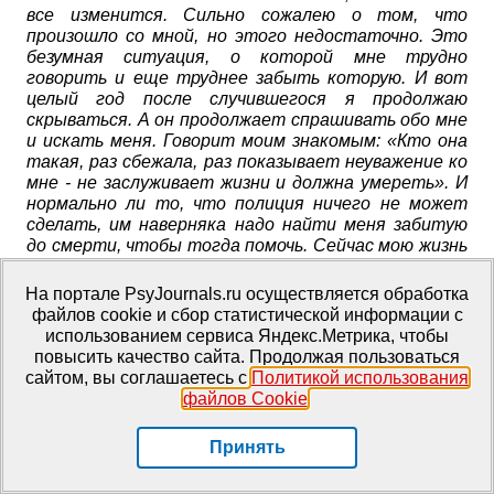
все изменится. Сильно сожалею о том, что
произошло со мной, но этого недостаточно. Это
безумная ситуация, о которой мне трудно
говорить и еще труднее забыть которую. И вот
целый год после случившегося я продолжаю
скрываться. А он продолжает спрашивать обо мне
и искать меня. Говорит моим знакомым: «Кто она
такая, раз сбежала, раз показывает неуважение ко
мне - не заслуживает жизни и должна умереть». И
нормально ли то, что полиция ничего не может
сделать, им наверняка надо найти меня забитую
до смерти, чтобы тогда помочь. Сейчас мою жизнь
сложно назвать жизнью. Далеко от близких,
которых я обманываю о своем месте пребывания,
На портале PsyJournals.ru осуществляется обработка
чтобы он не смог меня найти. Прятаться,
файлов cookie и сбор статистической информации с
бояться выйти даже в магазин, чтобы тебя никто
использованием сервиса Яндекс.Метрика, чтобы
не увидел, чтобы он не понял, где я.Чувствую себя
повысить качество сайта. Продолжая пользоваться
бессильной. Пишу Вам, может быть Вы знаете,
сайтом, вы соглашаетесь с
Политикой использования
что делать, чтобы этот кошмар закончился. Я
файлов Cookie
.
сильный человек, но жить в постоянном страхе. не
знаю, как долго я смогу это вынести. Просто не
Принять
знаю, с кем поделиться; с кем бы ни поделилась,
никто не может мне помочь. Мне просто очень