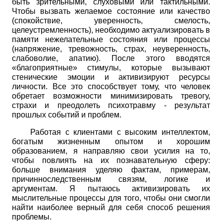
быть зрительными, слуховыми или тактильными.
Чтобы вызвать желаемое состояние или качество
(спокойствие, уверенность, смелость,
целеустремленность), необходимо актуализировать в
памяти нежелательные состояния или процессы
(напряжение, тревожность, страх, неуверенность,
слабоволие, апатию). После этого вводятся
«благоприятные» стимулы, которые вызывают
стенические эмоции и активизируют ресурсы
личности. Все это способствует тому, что человек
обретает возможности минимизировать тревогу,
страхи и преодолеть психотравму - результат
прошлых событий и проблем.
Работая с клиентами с высоким интеллектом,
богатым жизненным опытом и хорошим
образованием, я направляю свои усилия на то,
чтобы повлиять на их познавательную сферу:
больше внимания уделяю фактам, примерам,
причинно­следственным связям, логике и
аргументам. Я пытаюсь активизировать их
мыслительные процессы для того, чтобы они смогли
найти наиболее верный для себя способ решения
проблемы.