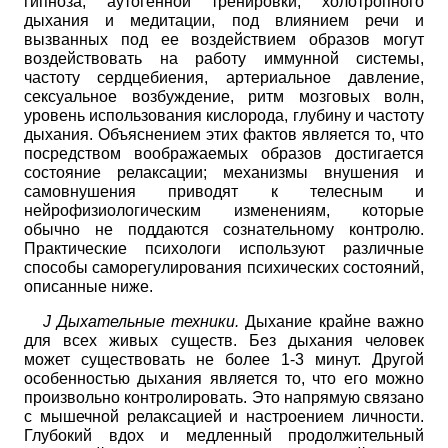
гипноза, аутогенной тренировки, холотропного
дыхания и медитации, под влиянием речи и
вызванных под ее воздействием образов могут
воздействовать на работу иммунной системы,
частоту сердцебиения, артериальное давление,
сексуальное возбуждение, ритм мозговых волн,
уровень использования кислорода, глубину и частоту
дыхания. Объяснением этих фактов является то, что
посредством воображаемых образов достигается
состояние релаксации; механизмы внушения и
самовнушения приводят к телесным и
нейрофизиологическим изменениям, которые
обычно не поддаются сознательному контролю.
Практические психологи используют различные
способы саморегулирования психических состояний,
описанные ниже.
J
Дыхательные техники.
Дыхание крайне важно
для всех живых существ. Без дыхания человек
может существовать не более 1-3 минут. Другой
особенностью дыхания является то, что его можно
произвольно контролировать. Это напрямую связано
с мышечной релаксацией и настроением личности.
Глубокий вдох и медленный продолжительный