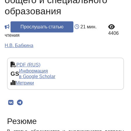
общего и специального
образования
Прослушать статью
21 мин.
4406
чтения
Н.В. Бабкина
PDF (RUS)
Информация
GS
в Google Scholar
Метрики
Резюме