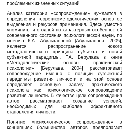
проблемных жизненных ситуаций.
Анализ категории «сопровождение» нуждается в
определении теоретико­методологических основ ее
выделения и ракурсов применения. Здесь уместно
упомянуть, что одной из характерных особенностей
современного состояния психологической науки, по
мнению К.А. Абульхановой
[
Абульханова, 2005
]
,
является распространение нового
методологического принципа субъекта и новой
субъектной парадигмы. Г.А. Берулава в книге
«Методологические основы практической
психологии»
[
Берулава, 2004
]
рассматривает
сопровождение именно с позиции субъектной
парадигмы развития личности и на этой основе
определяет основную задачу практического
психолога как психологическое сопровождение
развития личности. В качестве цели сопровождения
автор рассматривает создание условий,
необходимых для наиболее эффективного
становления личности.
Понятие «психологическое сопровождение» в
концепциях большинства авторов предполагает