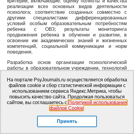
критерии, включающие: оценку полноты и качества
реализации всех основных видов деятельности
психолога; соответствие созданных совместно с
другими специалистами дифференцированных
условий особым образовательным потребностям
ребенка с ОВЗ; результаты мониторинга
продвижения ребенка в обучении и развитии, в
освоении им академических знаний и жизненных
компетенций, социальной коммуникации и норм
поведения.
Разработка основ организации психологической
работы в образовательном учреждении, технологий
деятельности психологических служб нашла
отражение в трудах И.В. Дубровиной, Ю.М.
На портале PsyJournals.ru осуществляется обработка
Забродина, О.А. Карабановой, Д.В. Лубовского, Е.И.
файлов cookie и сбор статистической информации с
Метельковой, Р.В. Овчаровой и др. Обосновывая
использованием сервиса Яндекс.Метрика, чтобы
роль практической психологии и школьной
повысить качество сайта. Продолжая пользоваться
психологической службы, И.В. Дубровина отмечает:
сайтом, вы соглашаетесь с
Политикой использования
«Практическая психология, функционирующая в
файлов Cookie
.
системе современного образования, по сути,
соединила в себе в нерасторжимое целое в
Принять
контексте индивидуального подхода: науку о
закономерностях психического и личностного