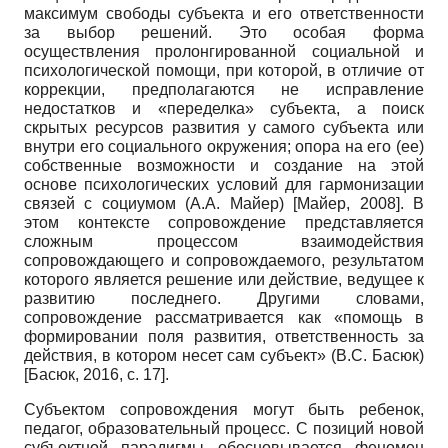
максимум свободы субъекта и его ответственности
за выбор решений. Это особая форма
осуществления пролонгированной социальной и
психологической помощи, при которой, в отличие от
коррекции, предполагаются не исправление
недостатков и «переделка» субъекта, а поиск
скрытых ресурсов развития у самого субъекта или
внутри его социального окружения; опора на его (ее)
собственные возможности и создание на этой
основе психологических условий для гармонизации
связей с социумом (А.А. Майер)
[
Майер, 2008
]
. В
этом контексте сопровождение представляется
сложным процессом взаимодействия
сопровождающего и сопровождаемого, результатом
которого является решение или действие, ведущее к
развитию последнего. Другими словами,
сопровождение рассматривается как «помощь в
формировании поля развития, ответственность за
действия, в котором несет сам субъект» (В.С. Басюк)
[
Басюк, 2016
, с. 17]
.
Субъектом сопровождения могут быть ребенок,
педагог, образовательный процесс. С позиций новой
субъектной парадигмы обосновывается феномен